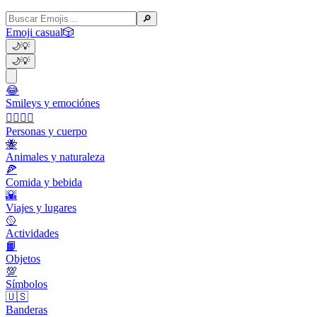
🔎
Emoji casual
🎲
🌙
💡
🌙
💡
😂
Smileys y emociónes
👩‍❤️‍💋‍👨
Personas y cuerpo
🐝
Animales y naturaleza
🍕
Comida y bebida
🌇
Viajes y lugares
🥎
Actividades
📙
Objetos
💯
Símbolos
🇺🇸
Banderas