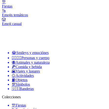
🎊
Fiestas
🦄
Emojis temáticos
🎲
Emoji casual
😂
Smileys y emociónes
👩‍❤️‍💋‍👨
Personas y cuerpo
🐝
Animales y naturaleza
🍕
Comida y bebida
🌇
Viajes y lugares
🥎
Actividades
📙
Objetos
💯
Símbolos
🇺🇸
Banderas
Colecciones
🎊
Fiestas