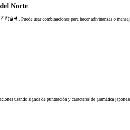
del Norte
🇰🇵💣🎥 . Puede usar combinaciones para hacer adivinanzas o mensaje
os de puntuación y caracteres de gramática japonesa. ¡Así: ╭(♡･ㅂ･)و/🇰🇵 ! Puede usar e