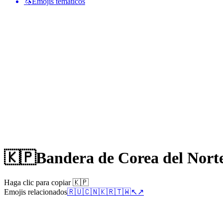
🦄
Emojis temáticos
🇰🇵
Bandera de Corea del Nort
Haga clic para copiar 🇰🇵
Emojis relacionados
🇷🇺
🇨🇳
🇰🇷
🇹🇼
↖️
↗️