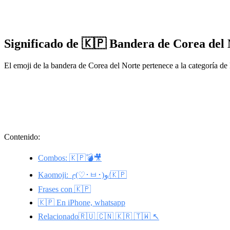
Significado de 🇰🇵 Bandera de Corea del
El emoji de la bandera de Corea del Norte pertenece a la categoría d
Contenido:
Combos: 🇰🇵💣🎥
Kaomoji: ╭(♡･ㅂ･)و/🇰🇵
Frases con 🇰🇵
🇰🇵 En iPhone, whatsapp
Relacionado🇷🇺 🇨🇳 🇰🇷 🇹🇼 ↖️