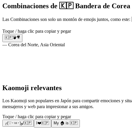
Combinaciones de 🇰🇵 Bandera de Corea 
Las Combinaciones son solo un montón de emojis juntos, como este: 
Toque / haga clic para copiar y pegar
🇰🇵💣🎥
— Corea del Norte, Asia Oriental
Kaomoji relevantes
Los Kaomoji son populares en Japón para compartir emociones y situaciones usando sign
mensajeros y web para impresionar a sus amigos.
Toque / haga clic para copiar y pegar
╭(♡･ㅂ･)و/🇰🇵
I❤️🇰🇵
My 🏠 is 🇰🇵