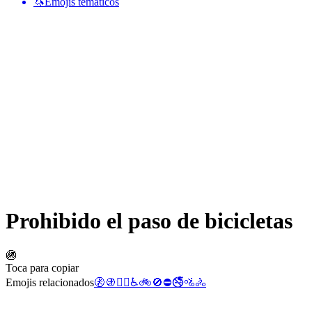
🦄
Emojis temáticos
Prohibido el paso de bicicletas
🚳
Toca para copiar
Emojis relacionados
🚷
🚯
🚴‍♀️
♿
🚲
🚫
⛔
🚭
🚵
🚴