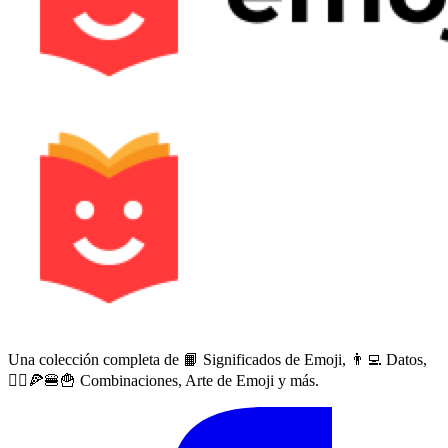
Una colección completa de 📙 Significados de Emoji, 👨‍💻 Datos,
🙅‍♀️🍕🍔🍟 Combinaciones, Arte de Emoji y más.