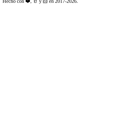
Hecho con ❤️, 🥛 y 🐹 en 2017-2026.