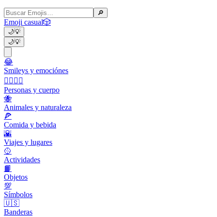
🔎
Emoji casual
🎲
🌙
💡
🌙
💡
😂
Smileys y emociónes
👩‍❤️‍💋‍👨
Personas y cuerpo
🐝
Animales y naturaleza
🍕
Comida y bebida
🌇
Viajes y lugares
🥎
Actividades
📙
Objetos
💯
Símbolos
🇺🇸
Banderas