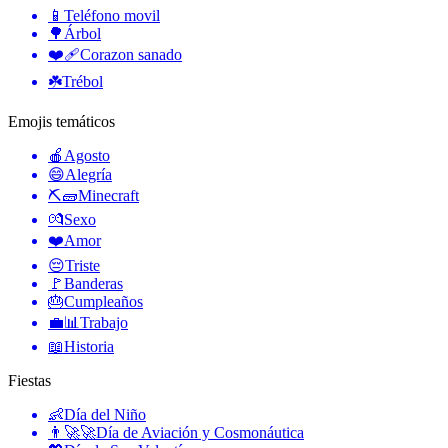
📱
Teléfono movil
🌳
Árbol
❤️‍🩹
Corazon sanado
☘️
Trébol
Emojis temáticos
🍎
Agosto
😄
Alegría
⛏🧱
Minecraft
💏
Sexo
❤️
Amor
😔
Triste
🚩
Banderas
🎂
Cumpleaños
💼📊
Trabajo
📖
Historia
Fiestas
👶
Día del Niño
👨‍🚀🚀
Día de Aviación y Cosmonáutica