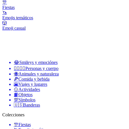
🎊
Fiestas
🦄
Emojis temáticos
🎲
Emoji casual
😂
Smileys y emociónes
👩‍❤️‍💋‍👨
Personas y cuerpo
🐝
Animales y naturaleza
🍕
Comida y bebida
🌇
Viajes y lugares
🥎
Actividades
📙
Objetos
💯
Símbolos
🇺🇸
Banderas
Colecciones
🎊
Fiestas