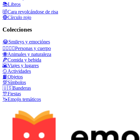
📚
Libros
🤣
Cara revolcándose de risa
🔴
Círculo rojo
Colecciones
😂
Smileys y emociónes
👩‍❤️‍💋‍👨
Personas y cuerpo
🐝
Animales y naturaleza
🍕
Comida y bebida
🌇
Viajes y lugares
🥎
Actividades
📙
Objetos
💯
Símbolos
🇺🇸
Banderas
🎊
Fiestas
🦄
Emojis temáticos