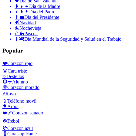
💖
Día de San Valentín
👩‍👧‍👦
Día de la Madre
👨‍👧‍👦
Día del Padre
👨‍💼
Día del Presidente
🎁
Navidad
🎄
Nochevieja
🥚🐇
Pascua
👨‍🚒
Día Mundial de la Seguridad y Salud en el Trabajo
Popular
❤️
Corazon rojo
😔
Cara triste
✨
Destellos
🧑‍🎓
Alumno
💜
Corazon morado
⚡
Rayo
📱
Teléfono movil
🌳
Árbol
❤️‍🩹
Corazon sanado
☘️
Trébol
💙
Corazon azul
🥺
Cara suplicante