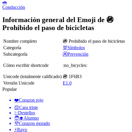
🚗
Conducción
Información general del Emoji de 🚳
Prohibido el paso de bicicletas
Nombre completo
🚳 Prohibido el paso de bicicletas
Categoría
💯Símbolos
Subcategoría
🚱Prevención
Cómo escribir shortcode
:no_bicycles:
Unicode (totalmente calificado)
🚳 1F6B3
Versión Unicode
E1.0
Popular
❤️
Corazon rojo
😔
Cara triste
✨
Destellos
🧑‍🎓
Alumno
💜
Corazon morado
⚡
Rayo