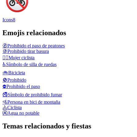
Icons8
Emojis relacionados
🚷
Prohibido el paso de peatones
🚯
Prohibido tirar basura
🚴‍♀️
Mujer ciclista
♿
Símbolo de silla de ruedas
🚲
Bicicleta
🚫
Prohibido
⛔
Prohibido el paso
🚭
Símbolo de prohibido fumar
🚵
Persona en bici de montaña
🚴
Ciclista
🚱
Agua no potable
Temas relacionados y fiestas