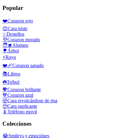
Popular
❤️
Corazon rojo
😔
Cara triste
✨
Destellos
💜
Corazon morado
🧑‍🎓
Alumno
🌳
Árbol
⚡
Rayo
❤️‍🩹
Corazon sanado
📚
Libros
☘️
Trébol
💖
Corazon brillante
💙
Corazon azul
🤣
Cara revolcándose de risa
🥺
Cara suplicante
📱
Teléfono movil
Colecciones
😂
Smileys y emociónes