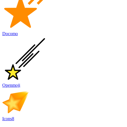
Docomo
Openmoji
Icons8