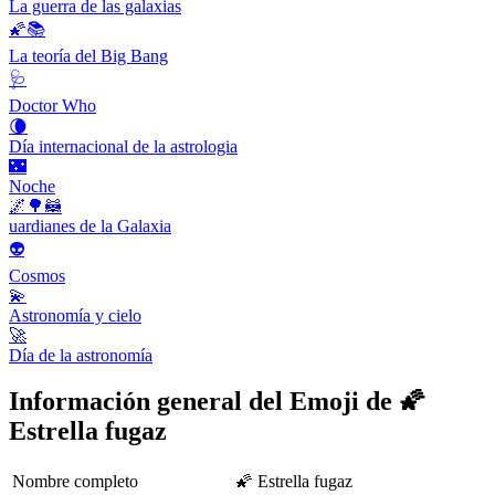
La guerra de las galaxias
🌠📚
La teoría del Big Bang
🩺
Doctor Who
🌘
Día internacional de la astrologia
🌃
Noche
🌌🌳🦝
uardianes de la Galaxia
👽
Cosmos
💫
Astronomía y cielo
🚀
Día de la astronomía
Información general del Emoji de 🌠
Estrella fugaz
Nombre completo
🌠 Estrella fugaz