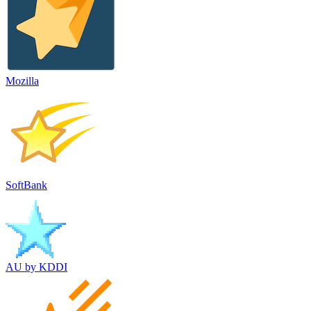
Mozilla
SoftBank
AU by KDDI