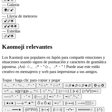
— Galaxia
🌍☄️🌠
— Lluvia de meteoros
🌠🌌🌟
🌠🌠🌟🌟
— Estrellas
🌌🌠🌟
Kaomoji relevantes
Los Kaomoji son populares en Japón para compartir emociones y
situaciones usando signos de puntuación y caracteres de gramática
japonesa. ¡Así: ☆.。.:*・°☆.。.:*・° ! Puede usar este estilo
creativo en mensajeros y web para impresionar a sus amigos.
Toque / haga clic para copiar y pegar
☆.。.:*・°☆.。.:*・°
.*☆☆*.. * ☆☆*.
☆彡★彡☆彡★彡
✪ ω ✪
☆*: .｡. o(≧▽≦)o .｡.:*☆
☆ﾟ.*･｡ﾟ
(☆~☆)
{• •}
(∩^o^)⊃━☆
──☆*:・ﾟ
・ﾟ✧
(/-----_-)
━☆ﾟ.*・
━☆ﾟ.*･｡ﾟ
( ★v★ ) -----o *°.★°*
Ő ௰ Ő ๑)
━☆ﾟ
(/--•-•)
—==ΞΞΞ☆
・‥…━━━★
(///*3*///)
{•☆•}
(/-☆-\)
~•^•~
≡≡≡≡≡≡☆
(-*-)