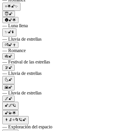
⭐🌟🌠✨
😇🌠
🌚🌠🌟
— Luna llena
✨🌠⬇️
— Lluvia de estrellas
💏🌠🍷
— Romance
🎋🌠
— Festival de las estrellas
🔭🌠
— Lluvia de estrellas
🌜🌠
🌇🌠
— Lluvia de estrellas
🌌🌠
🌠🌌🪐
🌠💫🌟
👨‍🔬⭐🌀🪐🌠
— Exploración del espacio