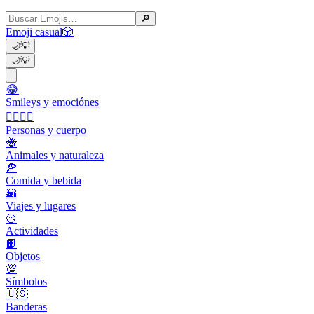
🔎
Emoji casual
🎲
🌙
💡
🌙
💡
😂
Smileys y emociónes
👩‍❤️‍💋‍👨
Personas y cuerpo
🐝
Animales y naturaleza
🍕
Comida y bebida
🌇
Viajes y lugares
🥎
Actividades
📙
Objetos
💯
Símbolos
🇺🇸
Banderas