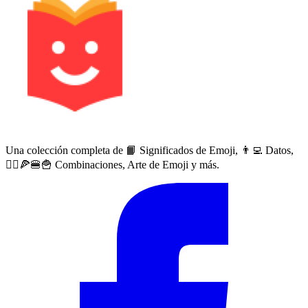
Una colección completa de 📙 Significados de Emoji, 👨‍💻 Datos,
🙅‍♀️🍕🍔🍟 Combinaciones, Arte de Emoji y más.