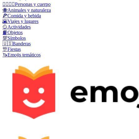
👩‍❤️‍💋‍👨
Personas y cuerpo
🐝
Animales y naturaleza
🍕
Comida y bebida
🌇
Viajes y lugares
🥎
Actividades
📙
Objetos
💯
Símbolos
🇺🇸
Banderas
🎊
Fiestas
🦄
Emojis temáticos