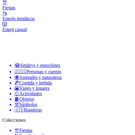
🎊
Fiestas
🦄
Emojis temáticos
🎲
Emoji casual
😂
Smileys y emociónes
👩‍❤️‍💋‍👨
Personas y cuerpo
🐝
Animales y naturaleza
🍕
Comida y bebida
🌇
Viajes y lugares
🥎
Actividades
📙
Objetos
💯
Símbolos
🇺🇸
Banderas
Colecciones
🎊
Fiestas