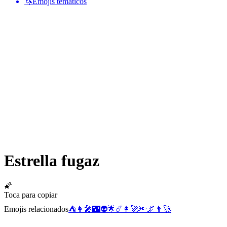
🦄
Emojis temáticos
Estrella fugaz
🌠
Toca para copiar
Emojis relacionados
⛺
👩‍🎤
🌃
👽
🌟
☄️
👩‍🚀
🔦
🌌
👨‍🚀