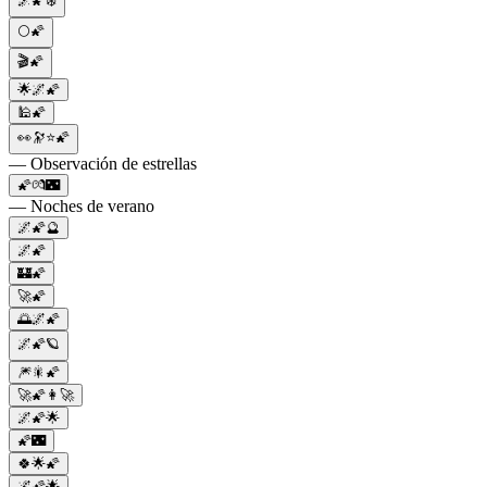
🌌🌠❄️
🌕🌠
🎬🌠
🌟🌌🌠
🕌🌠
👀🔭⭐🌠
— Observación de estrellas
🌠💏🌃
— Noches de verano
🌌🌠🔮
🌌🌠
🏰🌠
🚀🌠
🌅🌌🌠
🌌🌠🪐
🎆🎇🌠
🚀🌠👩‍🚀
🌌🌠🌟
🌠🌃
🍀🌟🌠
🌌🌠🌟