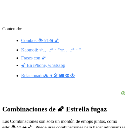
Contenido:
Combos: 🌟⭐✨💫🌠
Kaomoji: ☆.。.:*・°☆.。.:*・°
Frases con 🌠
🌠 En iPhone, whatsapp
Relacionado⛺ 👩‍🎤 🌃 👽 🌟
Combinaciones de 🌠 Estrella fugaz
Las Combinaciones son solo un montón de emojis juntos, como
este: 🌟⭐✨💫🌠 . Puede usar combinaciones para hacer adivinanzas