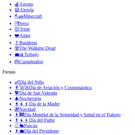
🍎
Agosto
😄
Alegría
⛏🧱
Minecraft
💏
Sexo
😔
Triste
❤️
Amor
🚩
Banderas
🧟
The Walking Dead
💼📊
Trabajo
🎂
Cumpleaños
Fiestas
👶
Día del Niño
👨‍🚀🚀
Día de Aviación y Cosmonáutica
💖
Día de San Valentín
🎄
Nochevieja
👩‍👧‍👦
Día de la Madre
🎁
Navidad
👨‍🚒
Día Mundial de la Seguridad y Salud en el Trabajo
👨‍👧‍👦
Día del Padre
🥚🐇
Pascua
👨‍💼
Día del Presidente