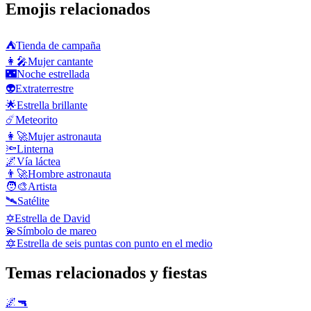
Emojis relacionados
⛺
Tienda de campaña
👩‍🎤
Mujer cantante
🌃
Noche estrellada
👽
Extraterrestre
🌟
Estrella brillante
☄️
Meteorito
👩‍🚀
Mujer astronauta
🔦
Linterna
🌌
Vía láctea
👨‍🚀
Hombre astronauta
🧑‍🎨
Artista
🛰️
Satélite
✡️
Estrella de David
💫
Símbolo de mareo
🔯
Estrella de seis puntas con punto en el medio
Temas relacionados y fiestas
🌌🔫