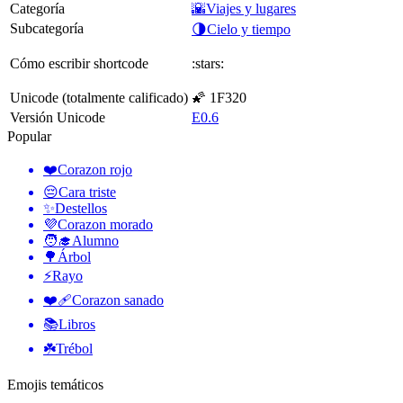
Categoría
🌇Viajes y lugares
Subcategoría
🌗Cielo y tiempo
Cómo escribir shortcode
:stars:
Unicode (totalmente calificado)
🌠 1F320
Versión Unicode
E0.6
Popular
❤️
Corazon rojo
😔
Cara triste
✨
Destellos
💜
Corazon morado
🧑‍🎓
Alumno
🌳
Árbol
⚡
Rayo
❤️‍🩹
Corazon sanado
📚
Libros
☘️
Trébol
Emojis temáticos