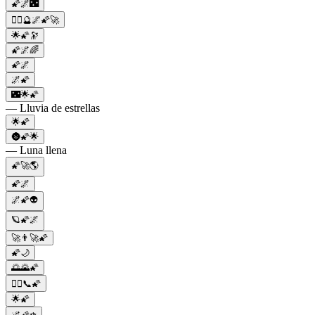
🌠🌌🌃
🧙‍♂️🔮🌌🌠🚀
🌟🌠🔭
🌠🌌🌈
🌠🌌
🌌🌠
🌃🌟🌠
— Lluvia de estrellas
🌟🌠
🌚🌠🌟
— Luna llena
🌠🚀🌎
🌠🌌
🌌🌠👽
🪐🌠🌌
🚀👨‍🚀🌠
🌠🌙
🌅🌄🌠
🚶‍♀️📞🌠
🌟🌠