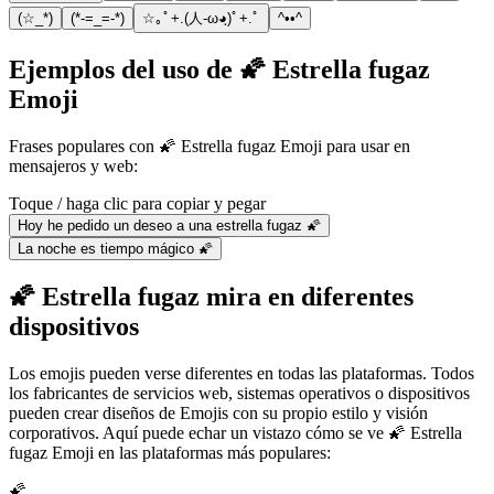
(☆_*)
(*-=_=-*)
☆｡ﾟ+.(人-ω◕ฺ)ﾟ+.ﾟ
^••^
Ejemplos del uso de 🌠 Estrella fugaz
Emoji
Frases populares con 🌠 Estrella fugaz Emoji para usar en
mensajeros y web:
Toque / haga clic para copiar y pegar
Hoy he pedido un deseo a una estrella fugaz 🌠
La noche es tiempo mágico 🌠
🌠 Estrella fugaz mira en diferentes
dispositivos
Los emojis pueden verse diferentes en todas las plataformas. Todos
los fabricantes de servicios web, sistemas operativos o dispositivos
pueden crear diseños de Emojis con su propio estilo y visión
corporativos. Aquí puede echar un vistazo cómo se ve 🌠 Estrella
fugaz Emoji en las plataformas más populares:
🌠