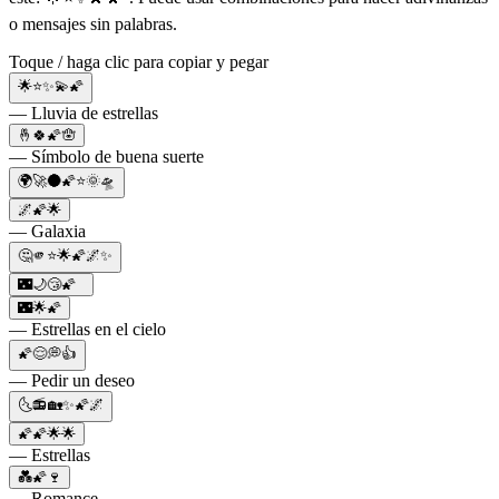
o mensajes sin palabras.
Toque / haga clic para copiar y pegar
🌟⭐✨💫🌠
— Lluvia de estrellas
🤞🍀🌠🪬
— Símbolo de buena suerte
🌍🚀🌑🌠⭐🌞🛸
🌌🌠🌟
— Galaxia
🤔🫵⭐🌟🌠🌌✨
🌃🌙😴🌠
🌃🌟🌠
— Estrellas en el cielo
🌠😌💭👍
— Pedir un deseo
🌜📻🏡✨🌠🌌
🌠🌠🌟🌟
— Estrellas
💑🌠🍷
— Romance