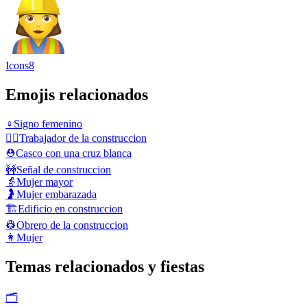
Icons8
Emojis relacionados
♀️
Signo femenino
👷‍♂️
Trabajador de la construccion
⛑️
Casco con una cruz blanca
🚧
Señal de construccion
👵
Mujer mayor
🤰
Mujer embarazada
🏗️
Edificio en construccion
👷
Obrero de la construccion
👩
Mujer
Temas relacionados y fiestas
🗂