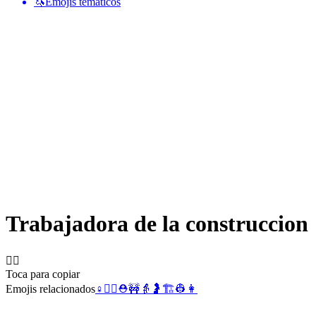
🦄
Emojis temáticos
Trabajadora de la construccion
👷‍♀️
Toca para copiar
Emojis relacionados
♀️
👷‍♂️
⛑️
🚧
👵
🤰
🏗️
👷
👩