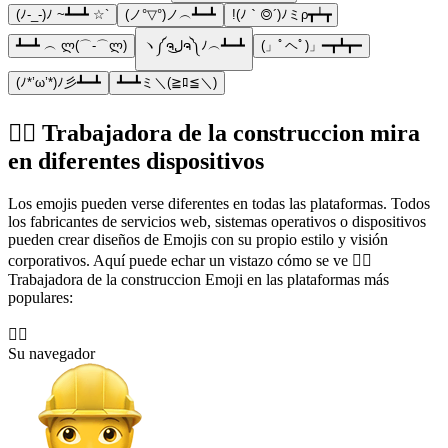
(ﾉ-_-)ﾉ ~┻━┻ ☆`
(ノ°▽°)ノ︵┻━┻
!(ﾉ｀◎´)ﾉミρ┳┷┳
┻━┻ ︵ ლ(⌒-⌒ლ)
ヽ༼ຈل͜ຈ༽ﾉ︵┻━┻
(」ﾟヘﾟ)」━┳┻┳━
(ﾉ*’ω’*)ﾉ彡┻━┻
┻━┻ミ＼(≧ﾛ≦＼)
👷‍♀️ Trabajadora de la construccion mira
en diferentes dispositivos
Los emojis pueden verse diferentes en todas las plataformas. Todos
los fabricantes de servicios web, sistemas operativos o dispositivos
pueden crear diseños de Emojis con su propio estilo y visión
corporativos. Aquí puede echar un vistazo cómo se ve 👷‍♀️
Trabajadora de la construccion Emoji en las plataformas más
populares:
👷‍♀️
Su navegador