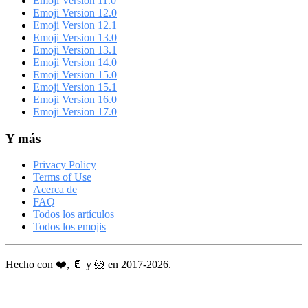
Emoji Version 11.0
Emoji Version 12.0
Emoji Version 12.1
Emoji Version 13.0
Emoji Version 13.1
Emoji Version 14.0
Emoji Version 15.0
Emoji Version 15.1
Emoji Version 16.0
Emoji Version 17.0
Y más
Privacy Policy
Terms of Use
Acerca de
FAQ
Todos los artículos
Todos los emojis
Hecho con ❤️, 🥛 y 🐹 en 2017-2026.