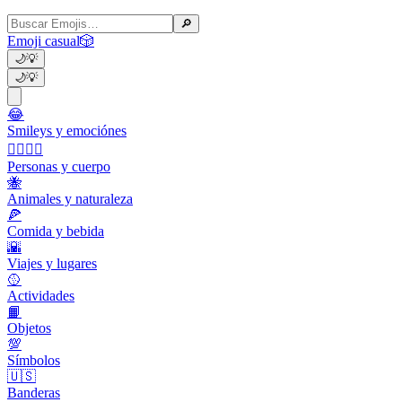
🔎
Emoji casual
🎲
🌙
💡
🌙
💡
😂
Smileys y emociónes
👩‍❤️‍💋‍👨
Personas y cuerpo
🐝
Animales y naturaleza
🍕
Comida y bebida
🌇
Viajes y lugares
🥎
Actividades
📙
Objetos
💯
Símbolos
🇺🇸
Banderas