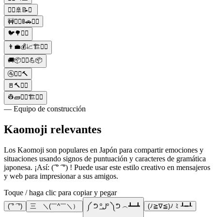
👷‍♀️🚢📝⚓
🚧👷‍♀️🚦🚗👷‍♂️
🐦🌳👷‍♀️
👨‍💼💰📈🏗👷‍♀️
🚚📦👷‍♀️💪📦
🚰👷‍♀️🔨
🚪🔨👷‍♀️
👷🧱👷‍♂️🏗👷‍♀️
— Equipo de construcción
Kaomoji relevantes
Los Kaomoji son populares en Japón para compartir emociones y
situaciones usando signos de puntuación y caracteres de gramática
japonesa. ¡Así: (͡ ° ͡ °) ! Puede usar este estilo creativo en mensajeros
y web para impresionar a sus amigos.
Toque / haga clic para copiar y pegar
(͡ ° ͡ °)
三 ＼(￣^￣＼）
༼ ᕤ ºل͟º ༽ᕤ ︵┻━┻
(ﾉ≧∇≦)ﾉ ﾐ ┸━┸