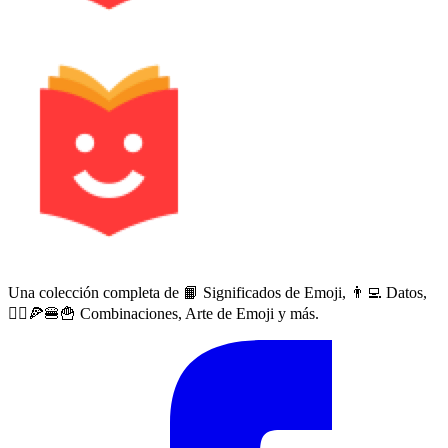
Una colección completa de 📙 Significados de Emoji, 👨‍💻 Datos,
🙅‍♀️🍕🍔🍟 Combinaciones, Arte de Emoji y más.