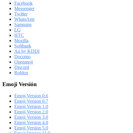
Facebook
Messenger
Twitter
WhatsApp
Samsung
LG
HTC
Mozilla
Softbank
Au by KDDI
Docomo
Openmoji
Discord
Roblox
Emoji Versión
Emoji Version 0.6
Emoji Version 0.7
Emoji Version 1.0
Emoji Version 2.0
Emoji Version 3.0
Emoji Version 4.0
Emoji Version 5.0