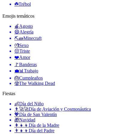
☘️
Trébol
Emojis temáticos
🍎
Agosto
😄
Alegría
⛏🧱
Minecraft
💏
Sexo
😔
Triste
❤️
Amor
🚩
Banderas
💼📊
Trabajo
🎂
Cumpleaños
🧟
The Walking Dead
Fiestas
👶
Día del Niño
👨‍🚀🚀
Día de Aviación y Cosmonáutica
💖
Día de San Valentín
🎁
Navidad
👩‍👧‍👦
Día de la Madre
👨‍👧‍👦
Día del Padre