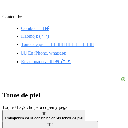
Contenido:
Combos: 👷‍♀️🚧
Kaomoji: (͡ ° ͡ °)
Tonos de piel 👷🏼‍♀️ 👷🏽‍♀️ 👷🏻‍♀️ 👷🏿‍♀️ 👷🏾‍♀️
👷‍♀️ En iPhone, whatsapp
Relacionado♀️ 👷‍♂️ ⛑️ 🚧 👵
Tonos de piel
Toque / haga clic para copiar y pegar
👷‍♀️
Trabajadora de la construccion
Sin tonos de piel
👷🏼‍♀️