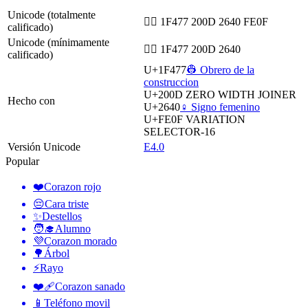
Unicode (totalmente
👷‍♀️ 1F477 200D 2640 FE0F
calificado)
Unicode (mínimamente
👷‍♀ 1F477 200D 2640
calificado)
U+1F477
👷 Obrero de la
construccion
U+200D
ZERO WIDTH JOINER
Hecho con
U+2640
♀️ Signo femenino
U+FE0F
VARIATION
SELECTOR-16
Versión Unicode
E4.0
Popular
❤️
Corazon rojo
😔
Cara triste
✨
Destellos
🧑‍🎓
Alumno
💜
Corazon morado
🌳
Árbol
⚡
Rayo
❤️‍🩹
Corazon sanado
📱
Teléfono movil