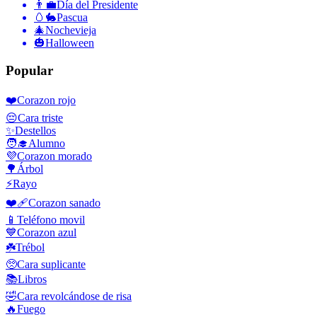
👨‍💼
Día del Presidente
🥚🐇
Pascua
🎄
Nochevieja
🎃
Halloween
Popular
❤️
Corazon rojo
😔
Cara triste
✨
Destellos
🧑‍🎓
Alumno
💜
Corazon morado
🌳
Árbol
⚡
Rayo
❤️‍🩹
Corazon sanado
📱
Teléfono movil
💙
Corazon azul
☘️
Trébol
🥺
Cara suplicante
📚
Libros
🤣
Cara revolcándose de risa
🔥
Fuego