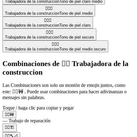
Trabajadora de la construccion
Tono de piel claro medio
👷🏽‍♀️
Trabajadora de la construccion
Tono de piel medio
👷🏻‍♀️
Trabajadora de la construccion
Tono de piel claro
👷🏿‍♀️
Trabajadora de la construccion
Tono de piel oscuro
👷🏾‍♀️
Trabajadora de la construccion
Tono de piel medio oscuro
Combinaciones de 👷‍♀️ Trabajadora de la
construccion
Las Combinaciones son solo un montón de emojis juntos, como
este: 👷‍♀️🚧 . Puede usar combinaciones para hacer adivinanzas o
mensajes sin palabras.
Toque / haga clic para copiar y pegar
👷‍♀️🚧
— Trabajo de reparación
👷‍♀️🏗️
👷‍♀️🔨📐