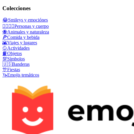
Colecciones
😂
Smileys y emociónes
👩‍❤️‍💋‍👨
Personas y cuerpo
🐝
Animales y naturaleza
🍕
Comida y bebida
🌇
Viajes y lugares
🥎
Actividades
📙
Objetos
💯
Símbolos
🇺🇸
Banderas
🎊
Fiestas
🦄
Emojis temáticos