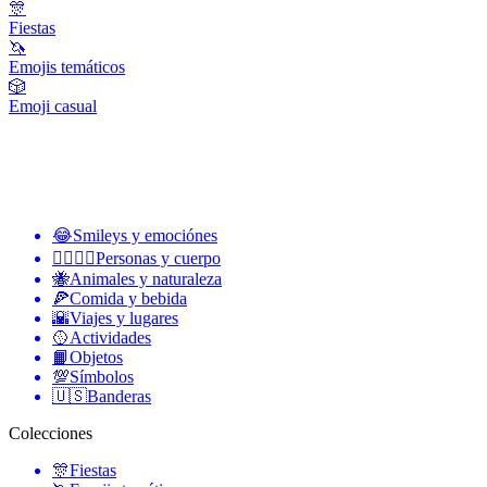
🎊
Fiestas
🦄
Emojis temáticos
🎲
Emoji casual
😂
Smileys y emociónes
👩‍❤️‍💋‍👨
Personas y cuerpo
🐝
Animales y naturaleza
🍕
Comida y bebida
🌇
Viajes y lugares
🥎
Actividades
📙
Objetos
💯
Símbolos
🇺🇸
Banderas
Colecciones
🎊
Fiestas