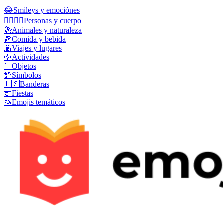
😂
Smileys y emociónes
👩‍❤️‍💋‍👨
Personas y cuerpo
🐝
Animales y naturaleza
🍕
Comida y bebida
🌇
Viajes y lugares
🥎
Actividades
📙
Objetos
💯
Símbolos
🇺🇸
Banderas
🎊
Fiestas
🦄
Emojis temáticos