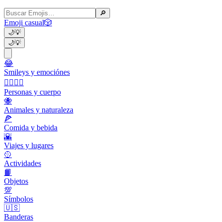
🔎
Emoji casual
🎲
🌙
💡
🌙
💡
😂
Smileys y emociónes
👩‍❤️‍💋‍👨
Personas y cuerpo
🐝
Animales y naturaleza
🍕
Comida y bebida
🌇
Viajes y lugares
🥎
Actividades
📙
Objetos
💯
Símbolos
🇺🇸
Banderas