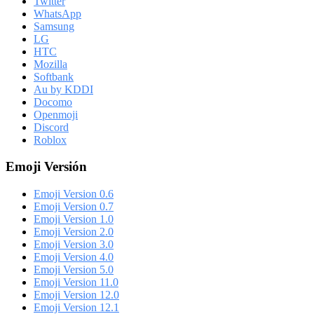
Twitter
WhatsApp
Samsung
LG
HTC
Mozilla
Softbank
Au by KDDI
Docomo
Openmoji
Discord
Roblox
Emoji Versión
Emoji Version 0.6
Emoji Version 0.7
Emoji Version 1.0
Emoji Version 2.0
Emoji Version 3.0
Emoji Version 4.0
Emoji Version 5.0
Emoji Version 11.0
Emoji Version 12.0
Emoji Version 12.1