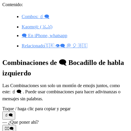
Contenido:
Combos: 🧃🗨️
Kaomoji: ( ꈍᴗꈍ)
🗨️ En iPhone, whatsapp
Relacionado🇸🇷 👁️‍🗨️ 💭 🎈 🇧🇸
Combinaciones de 🗨️ Bocadillo de habla
izquierdo
Las Combinaciones son solo un montón de emojis juntos, como
este: 🧃🗨️ . Puede usar combinaciones para hacer adivinanzas o
mensajes sin palabras.
Toque / haga clic para copiar y pegar
🧃🗨️
— ¿Que poner ahí?
👱‍♀️🗨️