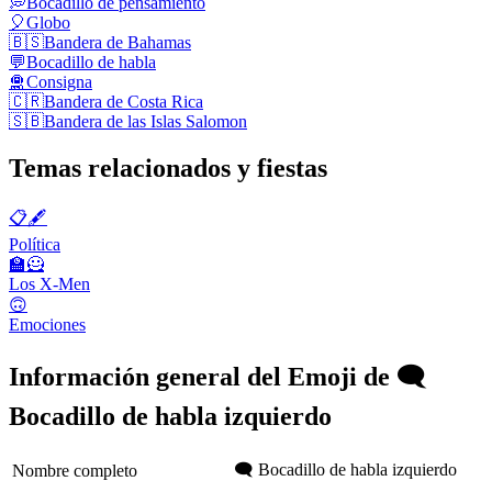
💭
Bocadillo de pensamiento
🎈
Globo
🇧🇸
Bandera de Bahamas
💬
Bocadillo de habla
🛅
Consigna
🇨🇷
Bandera de Costa Rica
🇸🇧
Bandera de las Islas Salomon
Temas relacionados y fiestas
📋🖋
Política
🏫🦸
Los X-Men
🙃
Emociones
Información general del Emoji de 🗨️
Bocadillo de habla izquierdo
🗨️ Bocadillo de habla izquierdo
Nombre completo