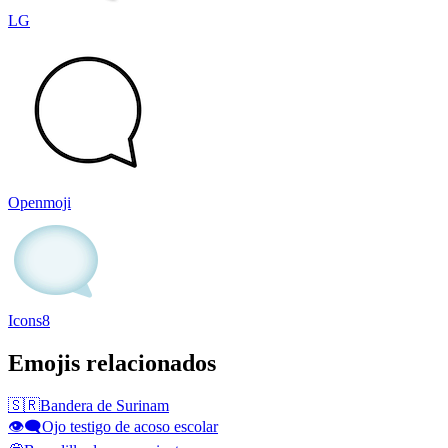
LG
Openmoji
Icons8
Emojis relacionados
🇸🇷
Bandera de Surinam
👁️‍🗨️
Ojo testigo de acoso escolar