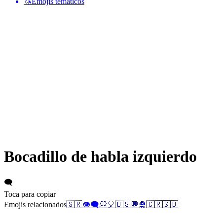
🦄
Emojis temáticos
Bocadillo de habla izquierdo
🗨️
Toca para copiar
Emojis relacionados
🇸🇷
👁️‍🗨️
💭
🎈
🇧🇸
💬
🛅
🇨🇷
🇸🇧