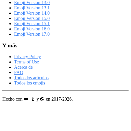
Emoji Version 13.0
Emoji Version 13.1
Emoji Version 14.0
Emoji Version 15.0
Emoji Version 15.1
Emoji Version 16.0
Emoji Version 17.0
Y más
Privacy Policy
Terms of Use
Acerca de
FAQ
Todos los artículos
Todos los emojis
Hecho con ❤️, 🥛 y 🐹 en 2017-2026.