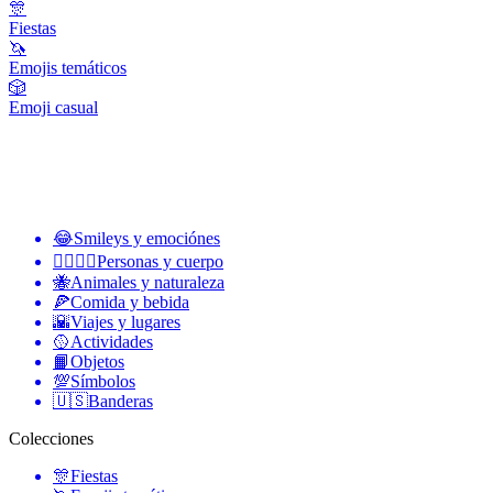
🎊
Fiestas
🦄
Emojis temáticos
🎲
Emoji casual
😂
Smileys y emociónes
👩‍❤️‍💋‍👨
Personas y cuerpo
🐝
Animales y naturaleza
🍕
Comida y bebida
🌇
Viajes y lugares
🥎
Actividades
📙
Objetos
💯
Símbolos
🇺🇸
Banderas
Colecciones
🎊
Fiestas