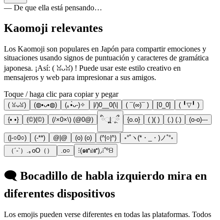
— De que ella está pensando…
Kaomoji relevantes
Los Kaomoji son populares en Japón para compartir emociones y
situaciones usando signos de puntuación y caracteres de gramática
japonesa. ¡Así: ( ꈍᴗꈍ) ! Puede usar este estilo creativo en
mensajeros y web para impresionar a sus amigos.
Toque / haga clic para copiar y pegar
( ꈍᴗꈍ)
(◍•ᴗ•◍)
(｡•̀ᴗ-)✧
|/)0__0(\|
( ¯(∞)¯ )
[0_0]
( ╹▽╹ )
{• •}
(©)(©)
(/×0×\) (@0@)
ིૂૂ|◌ૂྀ
{o.o}
( )( )
(.) (.)
(o-o)---
(|-○0○)
(-**)
@|@
(o) (o)
(^|○|^)
◦°˚ヽ(*・_・)ノ˚°◦
（´-`）.｡oO（）
.o○
⁝(๑⑈௰⑈)◞⁝˚º꒰꒱
🗨️ Bocadillo de habla izquierdo mira en
diferentes dispositivos
Los emojis pueden verse diferentes en todas las plataformas. Todos