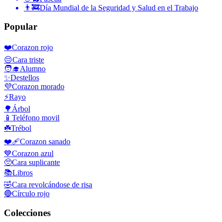
👨‍🚒
Día Mundial de la Seguridad y Salud en el Trabajo
Popular
❤️
Corazon rojo
😔
Cara triste
🧑‍🎓
Alumno
✨
Destellos
💜
Corazon morado
⚡
Rayo
🌳
Árbol
📱
Teléfono movil
☘️
Trébol
❤️‍🩹
Corazon sanado
💙
Corazon azul
🥺
Cara suplicante
📚
Libros
🤣
Cara revolcándose de risa
🔴
Círculo rojo
Colecciones