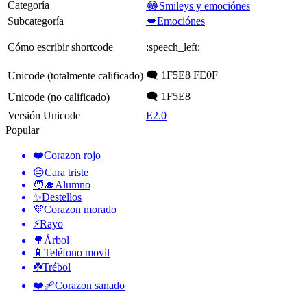
Categoría
😂Smileys y emociónes
Subcategoría
💋Emociónes
Cómo escribir shortcode
:speech_left:
🗨️ 1F5E8 FE0F
Unicode (totalmente calificado)
🗨 1F5E8
Unicode (no calificado)
Versión Unicode
E2.0
Popular
❤️
Corazon rojo
😔
Cara triste
🧑‍🎓
Alumno
✨
Destellos
💜
Corazon morado
⚡
Rayo
🌳
Árbol
📱
Teléfono movil
☘️
Trébol
❤️‍🩹
Corazon sanado