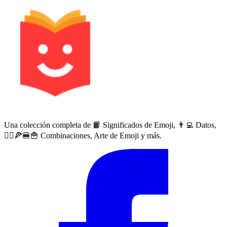
Una colección completa de 📙 Significados de Emoji, 👨‍💻 Datos,
🙅‍♀️🍕🍔🍟 Combinaciones, Arte de Emoji y más.