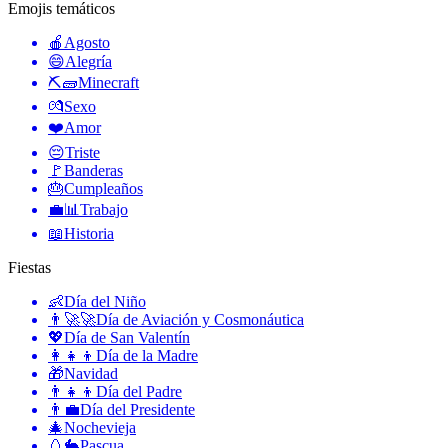
Emojis temáticos
🍎
Agosto
😄
Alegría
⛏🧱
Minecraft
💏
Sexo
❤️
Amor
😔
Triste
🚩
Banderas
🎂
Cumpleaños
💼📊
Trabajo
📖
Historia
Fiestas
👶
Día del Niño
👨‍🚀🚀
Día de Aviación y Cosmonáutica
💖
Día de San Valentín
👩‍👧‍👦
Día de la Madre
🎁
Navidad
👨‍👧‍👦
Día del Padre
👨‍💼
Día del Presidente
🎄
Nochevieja
🥚🐇
Pascua