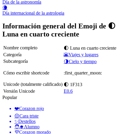
Día de la astronomía
🌘
Día internacional de la astrologia
Información general del Emoji de 🌓
Luna en cuarto creciente
Nombre completo
🌓 Luna en cuarto creciente
Categoría
🌇Viajes y lugares
Subcategoría
🌗Cielo y tiempo
Cómo escribir shortcode
:first_quarter_moon:
Unicode (totalmente calificado)
🌓 1F313
Versión Unicode
E0.6
Popular
❤️
Corazon rojo
😔
Cara triste
✨
Destellos
🧑‍🎓
Alumno
💜
Corazon morado