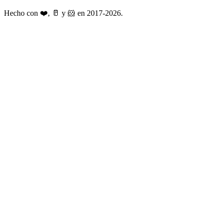
Hecho con ❤️, 🥛 y 🐹 en 2017-2026.