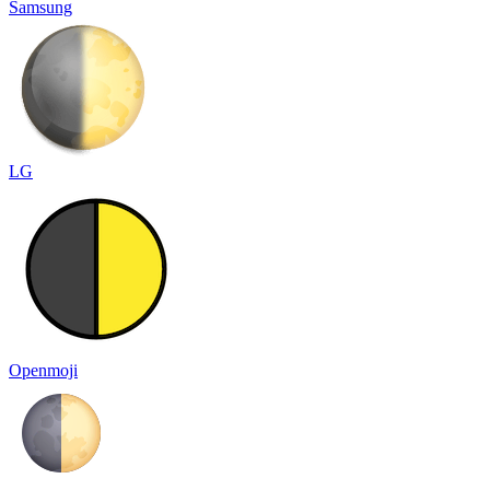
Samsung
LG
Openmoji