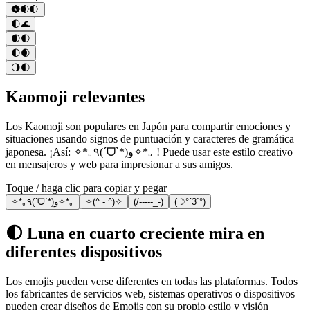
🌚🌒🌓
🌓🌊
🌒🌓
🌓🌒
🌖🌓
Kaomoji relevantes
Los Kaomoji son populares en Japón para compartir emociones y
situaciones usando signos de puntuación y caracteres de gramática
japonesa. ¡Así: ✧*｡٩(ˊᗜˋ*)و✧*｡ ! Puede usar este estilo creativo
en mensajeros y web para impresionar a sus amigos.
Toque / haga clic para copiar y pegar
✧*｡٩(ˊᗜˋ*)و✧*｡
✧(^ - ^)✧
(/-----_-)
(☽°ˊ3ˋ°)
🌓 Luna en cuarto creciente mira en
diferentes dispositivos
Los emojis pueden verse diferentes en todas las plataformas. Todos
los fabricantes de servicios web, sistemas operativos o dispositivos
pueden crear diseños de Emojis con su propio estilo y visión