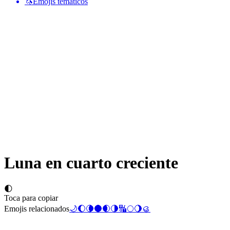
🦄
Emojis temáticos
Luna en cuarto creciente
🌓
Toca para copiar
Emojis relacionados
🌙
🌔
🌘
🌑
🌒
🌗
🔣
🌕
🌖
🥮