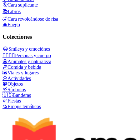
🥺
Cara suplicante
📚
Libros
🤣
Cara revolcándose de risa
🔥
Fuego
Colecciones
😂
Smileys y emociónes
👩‍❤️‍💋‍👨
Personas y cuerpo
🐝
Animales y naturaleza
🍕
Comida y bebida
🌇
Viajes y lugares
🥎
Actividades
📙
Objetos
💯
Símbolos
🇺🇸
Banderas
🎊
Fiestas
🦄
Emojis temáticos