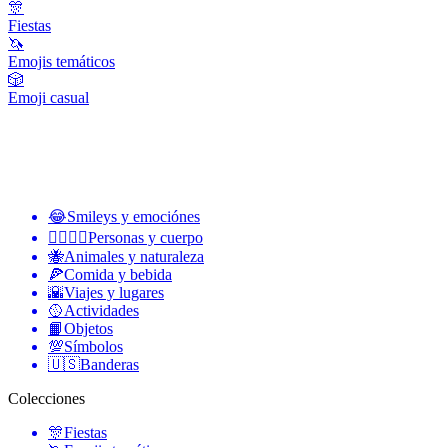
🎊
Fiestas
🦄
Emojis temáticos
🎲
Emoji casual
😂
Smileys y emociónes
👩‍❤️‍💋‍👨
Personas y cuerpo
🐝
Animales y naturaleza
🍕
Comida y bebida
🌇
Viajes y lugares
🥎
Actividades
📙
Objetos
💯
Símbolos
🇺🇸
Banderas
Colecciones
🎊
Fiestas