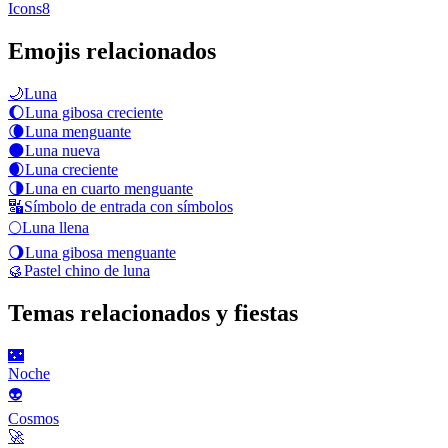
Icons8
Emojis relacionados
🌙
Luna
🌔
Luna gibosa creciente
🌘
Luna menguante
🌑
Luna nueva
🌒
Luna creciente
🌗
Luna en cuarto menguante
🔣
Símbolo de entrada con símbolos
🌕
Luna llena
🌖
Luna gibosa menguante
🥮
Pastel chino de luna
Temas relacionados y fiestas
🌃
Noche
👽
Cosmos
🚀