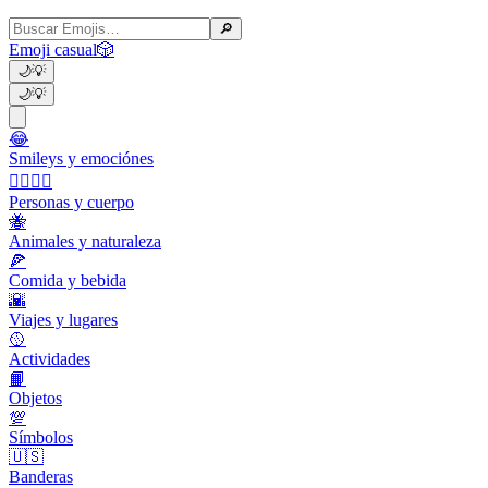
🔎
Emoji casual
🎲
🌙
💡
🌙
💡
😂
Smileys y emociónes
👩‍❤️‍💋‍👨
Personas y cuerpo
🐝
Animales y naturaleza
🍕
Comida y bebida
🌇
Viajes y lugares
🥎
Actividades
📙
Objetos
💯
Símbolos
🇺🇸
Banderas