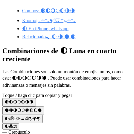
Combos: 🌒🌓🌖🌕🌔🌗🌘
Kaomoji: ✧*｡٩(ˊᗜˋ*)و✧*｡
🌓 En iPhone, whatsapp
Relacionado🌙 🌔 🌘 🌑 🌒
Combinaciones de 🌓 Luna en cuarto
creciente
Las Combinaciones son solo un montón de emojis juntos, como
este: 🌒🌓🌖🌕🌔🌗🌘 . Puede usar combinaciones para hacer
adivinanzas o mensajes sin palabras.
Toque / haga clic para copiar y pegar
🌒🌓🌖🌕🌔🌗🌘
🌑🌘🌗🌖🌕🌒🌓🌔🌑
🌓🌈🌝🌞☁⛅🌎🌍🌏
🌓💑🐺
— Crepúsculo