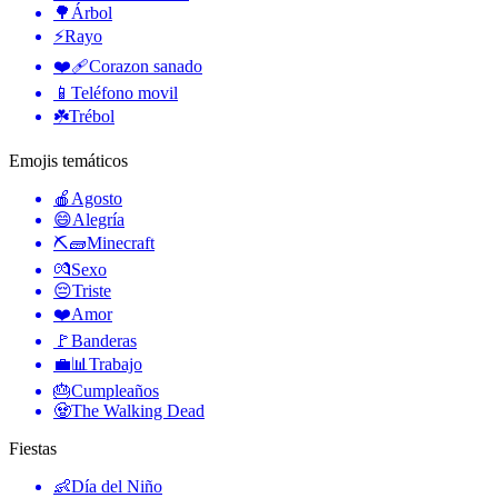
🌳
Árbol
⚡
Rayo
❤️‍🩹
Corazon sanado
📱
Teléfono movil
☘️
Trébol
Emojis temáticos
🍎
Agosto
😄
Alegría
⛏🧱
Minecraft
💏
Sexo
😔
Triste
❤️
Amor
🚩
Banderas
💼📊
Trabajo
🎂
Cumpleaños
🧟
The Walking Dead
Fiestas
👶
Día del Niño