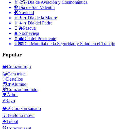
👨‍🚀🚀
Día de Aviación y Cosmonáutica
💖
Día de San Valentín
🎁
Navidad
👩‍👧‍👦
Día de la Madre
👨‍👧‍👦
Día del Padre
🥚🐇
Pascua
🎄
Nochevieja
👨‍💼
Día del Presidente
👨‍🚒
Día Mundial de la Seguridad y Salud en el Trabajo
Popular
❤️
Corazon rojo
😔
Cara triste
✨
Destellos
🧑‍🎓
Alumno
💜
Corazon morado
🌳
Árbol
⚡
Rayo
❤️‍🩹
Corazon sanado
📱
Teléfono movil
☘️
Trébol
💙
Corazon azul