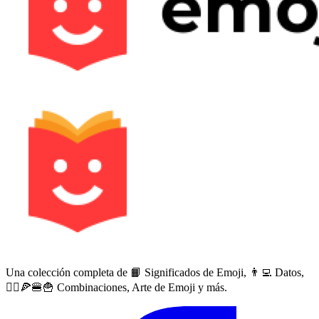
Una colección completa de 📙 Significados de Emoji, 👨‍💻 Datos,
🙅‍♀️🍕🍔🍟 Combinaciones, Arte de Emoji y más.