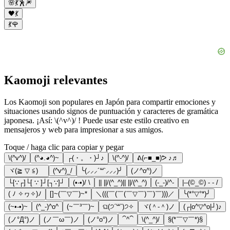
🌸💃🕺🎆
🖤💃
💃🌹
Kaomoji relevantes
Los Kaomoji son populares en Japón para compartir emociones y
situaciones usando signos de puntuación y caracteres de gramática
japonesa. ¡Así: \(^v^)/ ! Puede usar este estilo creativo en
mensajeros y web para impresionar a sus amigos.
Toque / haga clic para copiar y pegar
\(^v^)/
(^◕.◕^)~
┌(・。・)┘♪
\(^-^)/
ᕕ(⌐■_■)ᕗ ♪♬
ヾ(≧ ▽ ≦)ゝ
(^v^)_/
╰(⸝⸝⸝´꒳`⸝⸝⸝)╯
(ノ^o^)ノ
└[∵┌]└[ ∵ ]┘[┐∵]┘
(•-•)/ \
|| ||/(^_^)|| ||/(^_^)
(-_-)/^-
|--(©_©) - - /
( ﾉ ✧ヮ✧)ﾉ
[]~(￣▽￣)~*
＼(((￣(￣(￣▽￣)￣)￣)))／
╰(*°▽°*)╯
(~•-•)~
(^_-)^o^
(~￣³￣)~
ଘ(੭ˊ꒳ˋ)੭✧
ヾ(＾-＾)ノ
(┌|o^▽^o|┘)♪
(ノ°Д°)ノ
(ノ￣ω￣)ノ
(ノ°ο°)ノ
⁀^⁀
\(^_^)/
§(*￣▽￣*)§