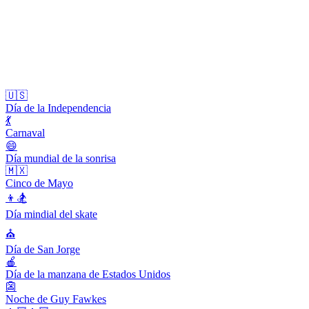
🇺🇸
Día de la Independencia
💃
Carnaval
😄
Día mundial de la sonrisa
🇲🇽
Cinco de Mayo
👦🏂
Día mindial del skate
⛪️
Día de San Jorge
🍎
Día de la manzana de Estados Unidos
👺
Noche de Guy Fawkes