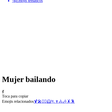
🦄
Emojis temáticos
Mujer bailando
💃
Toca para copiar
Emojis relacionados
🍹
🎤
🧘‍♀️
🦸
🏃
🍷
🚴
🎶
🤸
🕺