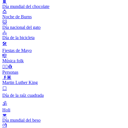
🍫
Día mundial del chocolate
🍮
Noche de Burns
🐱
Día nacional del gato
🚴
Día de la bicicleta
🛠
Fiestas de Mayo
🎼
Música folk
👨‍✈️👷
Personas
👴🏾
Martin Luther King
⬜️
Día de la raíz cuadrada
🕉
Holi
💋
Día mundial del beso
💏