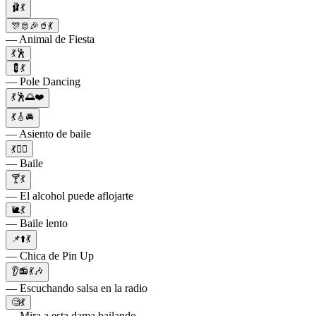
🩰💃
🎊🫅🎉🥤💃
— Animal de Fiesta
💃🕺
💈💃
— Pole Dancing
💃🕺🌅❤️
💃🎸🚘
— Asiento de baile
💃👯‍♂️
— Baile
🍸💃
— El alcohol puede aflojarte
🐌💃
— Baile lento
📌⬆️💃
— Chica de Pin Up
👂📻💃🎶
— Escuchando salsa en la radio
🧐💃
— Mira a esta dama bailando