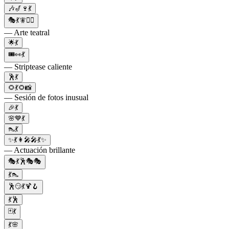
🎶🎷🍷💃
🎭💃🧚🧞‍♀️
— Arte teatral
🌟💃
🎟👀💃
— Striptease caliente
🕺💃
🌻💃🌻📸
— Sesión de fotos inusual
🎉💃
🌸💙💃
👠💃
✨💃👩‍🎤🎤💃✨
— Actuación brillante
🎭💃🕺🎭🎭
💃👠
🕺😏💃🍹🪝
💃🕺
🃏💃
💃🌸