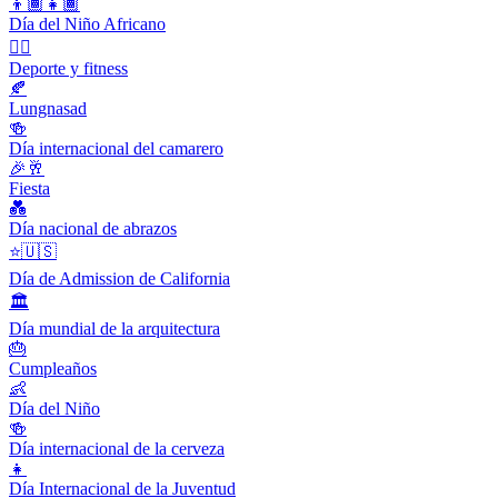
👦🏾👧🏾
Día del Niño Africano
🤾‍♀️
Deporte y fitness
🍂
Lungnasad
🍻
Día internacional del camarero
🎉🥂
Fiesta
💑
Día nacional de abrazos
⭐️🇺🇸
Día de Admission de California
🏛
Día mundial de la arquitectura
🎂
Cumpleaños
👶
Día del Niño
🍻
Día internacional de la cerveza
👧
Día Internacional de la Juventud