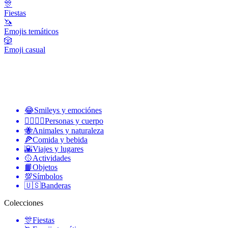
🎊
Fiestas
🦄
Emojis temáticos
🎲
Emoji casual
😂
Smileys y emociónes
👩‍❤️‍💋‍👨
Personas y cuerpo
🐝
Animales y naturaleza
🍕
Comida y bebida
🌇
Viajes y lugares
🥎
Actividades
📙
Objetos
💯
Símbolos
🇺🇸
Banderas
Colecciones
🎊
Fiestas