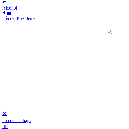
🍺
Alcohol
👨‍💼
Día del Presidente
🛠
Día del Trabajo
👯‍♀️