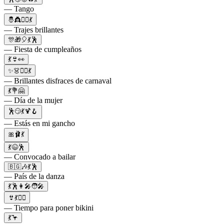
— Tango
🤴👸🧚‍♀️💃
— Trajes brillantes
🎊🎁🎈💃🕺
— Fiesta de cumpleaños
💃👙👀
✨👗🧚‍♀️💃
— Brillantes disfraces de carnaval
💃💐🤗
— Día de la mujer
🕺😏💃🍹🪝
— Estás en mi gancho
🎀🩰💃
💃😉🕺
— Convocado a bailar
🇧🇬🎶💃🕺
— País de la danza
💃🕺👩‍🎤🧑‍🎤
👙💃🙋‍♀️
— Tiempo para poner bikini
💃🦩