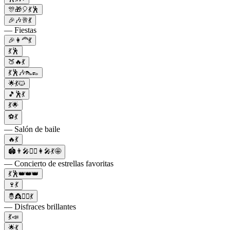
🎊🎁🎈💃🕺
🎉🎶🥂💃
— Fiestas
🎉👩‍🦰💃
💃🕺
🍑🔥💃
💃🕺🎶👠👞
🌟💃🐱
🎵🕺💃
💃🌟
⚽💃
— Salón de baile
🔥💃
🏟👨‍🎤👯‍♀️👩‍🎤💃🤩
— Concierto de estrellas favoritas
💃🕺👑👑👑
🍷💃
🤴👸🧚‍♀️💃
— Disfraces brillantes
💃📣
🌟💃