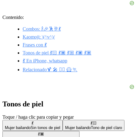
Contenido:
Combos: 🍾🎉🕺🥂💃
Kaomoji: \(^v^)/
Frases con 💃
Tonos de piel 💃🏻 💃🏾 💃🏼 💃🏿 💃🏽
💃 En iPhone, whatsapp
Relacionado🍹 🎤 🧘‍♀️ 🦸 🏃
Tonos de piel
Toque / haga clic para copiar y pegar
💃
💃🏻
Mujer bailando
Sin tonos de piel
Mujer bailando
Tono de piel claro
💃🏾