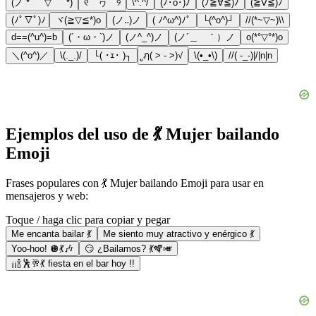
(ノ * ゚ ▽ ゚ *)
୧￣ヮ￣୨
\^.^/
(ﾉ･o･)ﾉ
(ﾉ≧∀≦)ﾉ
(≧∇≦)ﾉ
(ﾉﾟ▽ﾟ)ﾉ
ヾ(≧▽≦*)o
(ノ‥)ノ
( ﾉ^ω^)ﾉﾟ
└(^o^)┘
//(*~▽~)\\
d==(^u^)=b
(´・ω・`)ノ
(ノ^_^)ノ
(ノ´＿ゝ｀）ノ
o(*°▽°*)o
＼(^o^)／
\(._.)/
└( ･ｪ･ )┐
ูฦ( > - >)√
\(•_•\)
//( -_-)|/|n|n
Ejemplos del uso de 💃 Mujer bailando
Emoji
Frases populares con 💃 Mujer bailando Emoji para usar en
mensajeros y web:
Toque / haga clic para copiar y pegar
Me encanta bailar 💃
Me siento muy atractivo y enérgico 💃
Yoo-hoo! 🪩💃🎶
😏 ¿Bailamos? 💃🪇🎺
¡¡🍾🕺🥂💃 fiesta en el bar hoy !!