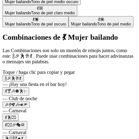
Mujer bailando
Tono de piel medio oscuro
💃🏼
Mujer bailando
Tono de piel claro medio
💃🏿
💃🏽
Mujer bailando
Tono de piel oscuro
Mujer bailando
Tono de piel medio
Combinaciones de 💃 Mujer bailando
Las Combinaciones son solo un montón de emojis juntos, como
este: 🍾🎉🕺🥂💃 . Puede usar combinaciones para hacer adivinanzas
o mensajes sin palabras.
Toque / haga clic para copiar y pegar
🍾🎉🕺🥂💃
— ¡Hay una fiesta en el bar hoy!
💃🍸🎶🪩🕺✨
— Club de noche
🎉💃🪇🎶🎺🎆
— Carnaval
💃🕺❤️‍🔥
💃👯‍♂️🎉🎭🥁
— Carnaval
🕺😏😈🔥💃