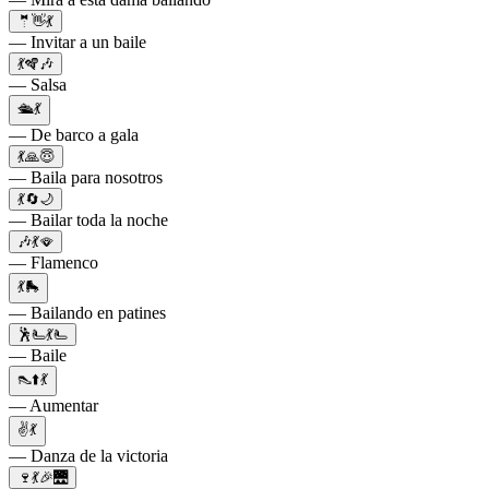
🤵👋💃
— Invitar a un baile
💃🪇🎶
— Salsa
🛳️💃
— De barco a gala
💃🙏😇
— Baila para nosotros
💃🔄🌙
— Bailar toda la noche
🎶💃🪭
— Flamenco
💃🛼
— Bailando en patines
🕺🫷💃🫷
— Baile
👠⬆️💃
— Aumentar
✌️💃
— Danza de la victoria
🍷💃🎉🌉