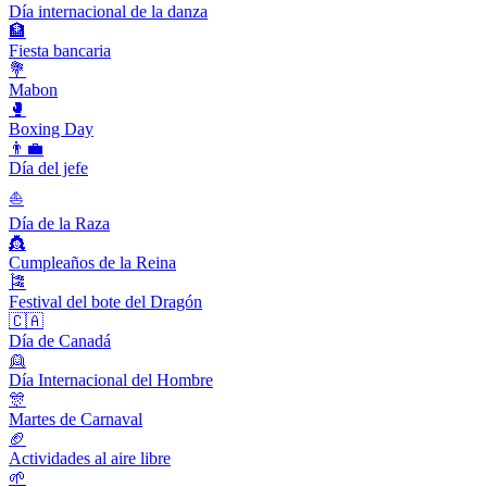
Día internacional de la danza
🏦
Fiesta bancaria
💐
Mabon
🥊
Boxing Day
👨‍💼
Día del jefe
⛵️
Día de la Raza
👸
Cumpleaños de la Reina
🎏
Festival del bote del Dragón
🇨🇦
Día de Canadá
👱
Día Internacional del Hombre
🎊
Martes de Carnaval
🏈
Actividades al aire libre
🌱