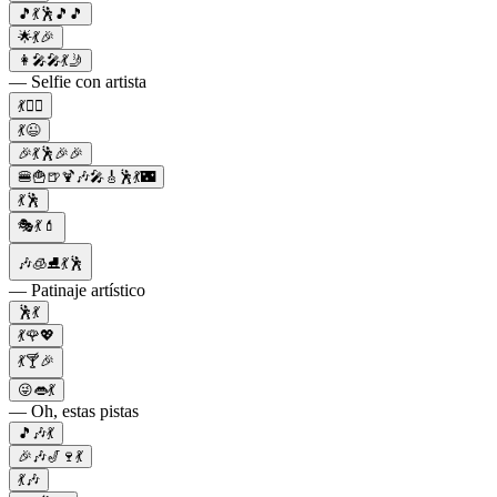
🎵💃🕺🎵🎵
🌟💃🎉
👩‍🎤🎤💃🤳
— Selfie con artista
💃👯‍♀️
💃😉
🎉💃🕺🎉🎉
🍔🍟🍺🍹🎶🎤🎸🕺💃🌃
💃🕺
🎭💃💄
🎶🧊⛸💃🕺
— Patinaje artístico
🕺💃
💃🌹💖
💃🍸🎉
😜👄💃
— Oh, estas pistas
🎵🎶💃
🎉🎶🎷🍷💃
💃🎶