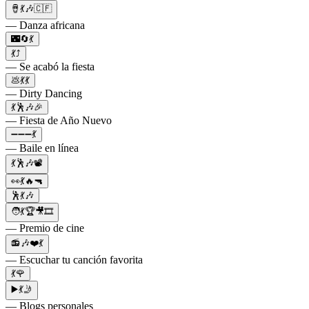
🪘💃🎶🇨🇫
— Danza africana
🌃🔄💃
💃⤴️
— Se acabó la fiesta
💩💃💃
— Dirty Dancing
💃🕺🎶🎉
— Fiesta de Año Nuevo
➖➖➖💃
— Baile en línea
💃🕺🎶📽
👀💃🔥🔫
🕺💃🎶
🧑💃🏆🎥🎞
— Premio de cine
📻🎶❤️💃
— Escuchar tu canción favorita
💃🌹
▶️💃🤳
— Blogs personales