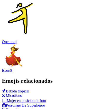
Openmoji
Icons8
Emojis relacionados
🍹
Bebida tropical
🎤
Microfono
🧘‍♀️
Mujer en posicion de loto
🦸
Personaje De Superhéroe