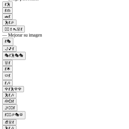
💃🕺
💃👜
🚗💃
🕺💃🎉
💇‍♀️💄👠👗💃
— Mejorar su imagen
💃🎭
🌙🎵💃
🎭💃🕺🎭🎭
👗💃
💃🌟
🩲💃
💃🎶
🌹💃🕺🌹🌹
🕺💃🎶
👰💞💃
🤳💁‍♀️💃
💃👯‍♂️🎉🎭🥁
👒👗💃
🕺💃🎶