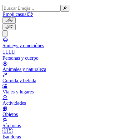
🔎
Emoji casual
🎲
🌙
💡
🌙
💡
😂
Smileys y emociónes
👩‍❤️‍💋‍👨
Personas y cuerpo
🐝
Animales y naturaleza
🍕
Comida y bebida
🌇
Viajes y lugares
🥎
Actividades
📙
Objetos
💯
Símbolos
🇺🇸
Banderas