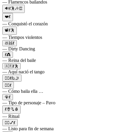
— Flamencos bailandos
🔊💃🕺🎶👏
❤️💃
— Conquistó el corazón
📽️💃🕺
— Tiempos violentos
💩👯💃
— Dirty Dancing
💃👸
— Reina del baile
🇦🇷💃🕺
— Aquí nació el tango
👱‍♀️💃🙋🤳
🤦‍♀️💃
— Cómo baila ella …
🦚💃
— Tipo de personaje – Pavo
💃🪘🫗🩸
— Ritual
💇‍♀️💅💃
— Listo para fin de semana