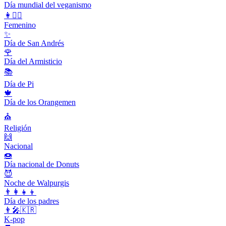
Día mundial del veganismo
👩👱‍♀️
Femenino
✨
Día de San Andrés
🌹
Día del Armisticio
📚
Día de Pi
🍁
Día de los Orangemen
⛪️
Religión
🙌
Nacional
🍩
Día nacional de Donuts
😈
Noche de Walpurgis
👨‍👩‍👧‍👦
Día de los padres
👨‍🎤🇰🇷
K-pop