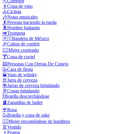
🏃
Corredor
🍷
Copa de vino
🚴
Ciclista
🎶
Notas musicales
🤸
Persona haciendo la rueda
🕺
Hombre bailando
🎺
Trompeta
🇲🇽
Bandera de México
🎉
Cañon de confeti
🏃‍♀️
Mujer corriendo
🍸
Copa de coctel
👯
Personas Con Orejas De Conejo
🥳
Cara de fiesta
🥃
Vaso de whisky
🍺
Jarra de cerveza
🍻
Jarras de cerveza brindando
🥂
Copas brindando
🍾
Botella descorchándose
🩰
Zapatillas de ballet
🌹
Rosa
🍶
Botella y copa de sake
🤷‍♀️
Mujer encogiéndose de hombros
👗
Vestido
🚶
Peaton