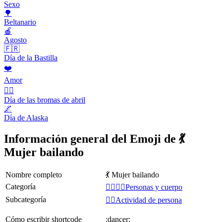
Sexo
🌳
Beltanario
🍎
Agosto
🇫🇷
Día de la Bastilla
❤️
Amor
🙆‍♂️
Día de las bromas de abril
🌌
Día de Alaska
Información general del Emoji de 💃
Mujer bailando
Nombre completo
💃 Mujer bailando
Categoría
👩‍❤️‍💋‍👨Personas y cuerpo
Subcategoría
💆‍♂️Actividad de persona
Cómo escribir shortcode
:dancer: