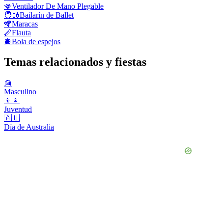
🪭
Ventilador De Mano Plegable
🧑‍🩰
Bailarín de Ballet
🪇
Maracas
🪈
Flauta
🪩
Bola de espejos
Temas relacionados y fiestas
👱
Masculino
👦👧
Juventud
🇦🇺
Día de Australia