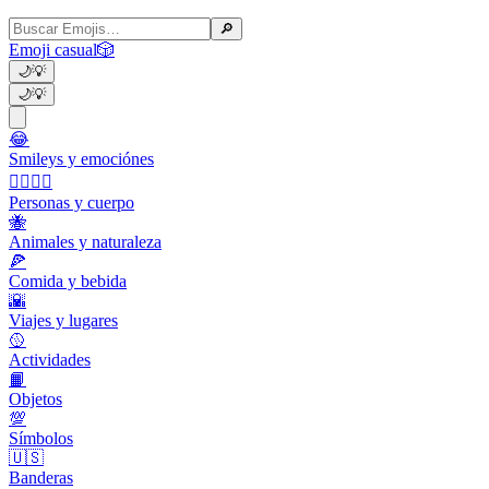
🔎
Emoji casual
🎲
🌙
💡
🌙
💡
😂
Smileys y emociónes
👩‍❤️‍💋‍👨
Personas y cuerpo
🐝
Animales y naturaleza
🍕
Comida y bebida
🌇
Viajes y lugares
🥎
Actividades
📙
Objetos
💯
Símbolos
🇺🇸
Banderas