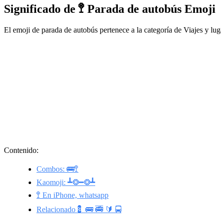
Significado de 🚏 Parada de autobús Emoji
El emoji de parada de autobús pertenece a la categoría de Viajes y lug
Contenido:
Combos: 🚌🚏
Kaomoji: ┻❂━❂┻
🚏 En iPhone, whatsapp
Relacionado💈 🚌 🚎 🔰 🚍