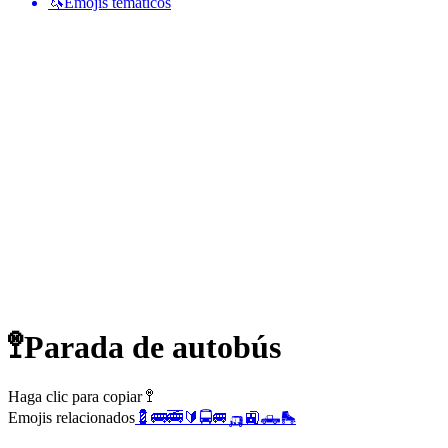
🦄
Emojis temáticos
🚏
Parada de autobús
Haga clic para copiar 🚏
Emojis relacionados
💈
🚌
🚎
🔰
🚍
🚐
🛺
🚉
🛻
🛼