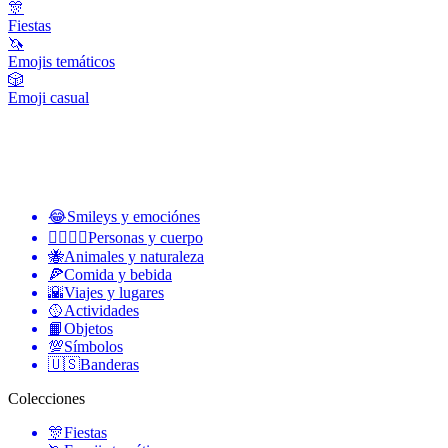
🎊
Fiestas
🦄
Emojis temáticos
🎲
Emoji casual
😂
Smileys y emociónes
👩‍❤️‍💋‍👨
Personas y cuerpo
🐝
Animales y naturaleza
🍕
Comida y bebida
🌇
Viajes y lugares
🥎
Actividades
📙
Objetos
💯
Símbolos
🇺🇸
Banderas
Colecciones
🎊
Fiestas