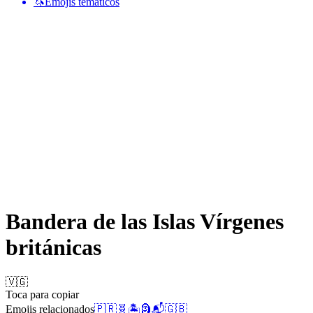
🦄
Emojis temáticos
Bandera de las Islas Vírgenes
británicas
🇻🇬
Toca para copiar
Emojis relacionados
🇵🇷
🧬
🏝️
🗿
📬
🇬🇧