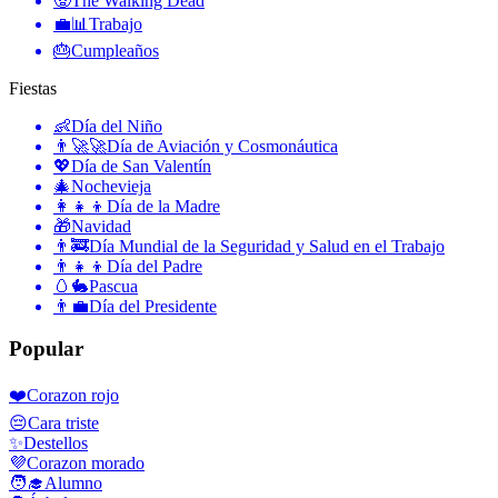
🧟
The Walking Dead
💼📊
Trabajo
🎂
Cumpleaños
Fiestas
👶
Día del Niño
👨‍🚀🚀
Día de Aviación y Cosmonáutica
💖
Día de San Valentín
🎄
Nochevieja
👩‍👧‍👦
Día de la Madre
🎁
Navidad
👨‍🚒
Día Mundial de la Seguridad y Salud en el Trabajo
👨‍👧‍👦
Día del Padre
🥚🐇
Pascua
👨‍💼
Día del Presidente
Popular
❤️
Corazon rojo
😔
Cara triste
✨
Destellos
💜
Corazon morado
🧑‍🎓
Alumno