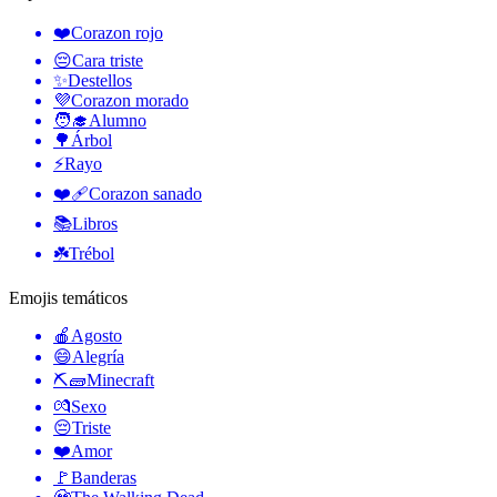
❤️
Corazon rojo
😔
Cara triste
✨
Destellos
💜
Corazon morado
🧑‍🎓
Alumno
🌳
Árbol
⚡
Rayo
❤️‍🩹
Corazon sanado
📚
Libros
☘️
Trébol
Emojis temáticos
🍎
Agosto
😄
Alegría
⛏🧱
Minecraft
💏
Sexo
😔
Triste
❤️
Amor
🚩
Banderas