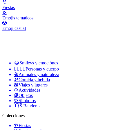
🎊
Fiestas
🦄
Emojis temáticos
🎲
Emoji casual
😂
Smileys y emociónes
👩‍❤️‍💋‍👨
Personas y cuerpo
🐝
Animales y naturaleza
🍕
Comida y bebida
🌇
Viajes y lugares
🥎
Actividades
📙
Objetos
💯
Símbolos
🇺🇸
Banderas
Colecciones
🎊
Fiestas