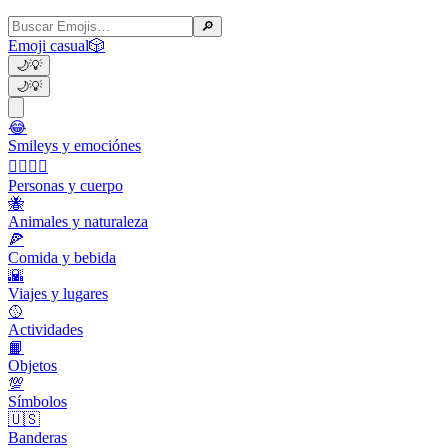
🔎
Emoji casual
🎲
🌙
💡
🌙
💡
😂
Smileys y emociónes
👩‍❤️‍💋‍👨
Personas y cuerpo
🐝
Animales y naturaleza
🍕
Comida y bebida
🌇
Viajes y lugares
🥎
Actividades
📙
Objetos
💯
Símbolos
🇺🇸
Banderas