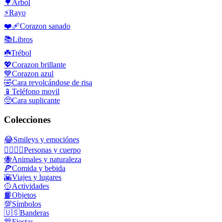
🌳
Árbol
⚡
Rayo
❤️‍🩹
Corazon sanado
📚
Libros
☘️
Trébol
💖
Corazon brillante
💙
Corazon azul
🤣
Cara revolcándose de risa
📱
Teléfono movil
🥺
Cara suplicante
Colecciones
😂
Smileys y emociónes
👩‍❤️‍💋‍👨
Personas y cuerpo
🐝
Animales y naturaleza
🍕
Comida y bebida
🌇
Viajes y lugares
🥎
Actividades
📙
Objetos
💯
Símbolos
🇺🇸
Banderas
🎊
Fiestas