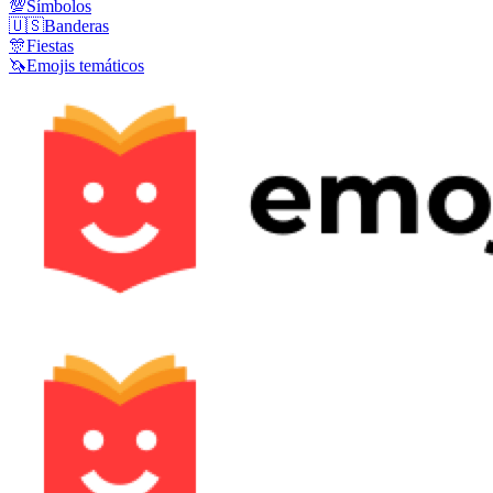
💯
Símbolos
🇺🇸
Banderas
🎊
Fiestas
🦄
Emojis temáticos