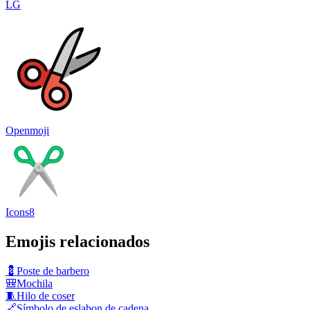
LG
Openmoji
Icons8
Emojis relacionados
💈
Poste de barbero
🎒
Mochila
🧵
Hilo de coser
🔗
Símbolo de eslabon de cadena