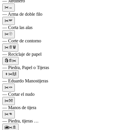
— Jardinero
✂️↔️
— Arma de doble filo
✂️🪽
— Corta las alas
✂️🫥
— Corte de contorno
✂️📄🗑️
— Reciclaje de papel
🗿📄✂️
— Piedra, Papel o Tijeras
👦✂️🙌
— Eduardo Manostijeras
✂️🪢
— Cortar el nudo
✂️👐
— Manos de tijera
✂️👊
— Piedra, tijeras …
🎦✂️🚢