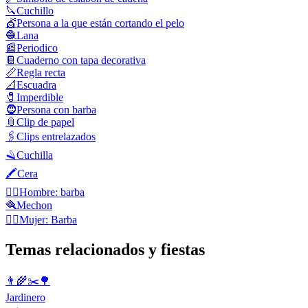
🔪
Cuchillo
💇
Persona a la que están cortando el pelo
🧶
Lana
📰
Periodico
📔
Cuaderno con tapa decorativa
📏
Regla recta
📐
Escuadra
🧷
Imperdible
🧔
Persona con barba
📎
Clip de papel
🖇️
Clips entrelazados
🪒
Cuchilla
🖍️
Cera
🧔‍♂️
Hombre: barba
🪮
Mechon
🧔‍♀️
Mujer: Barba
Temas relacionados y fiestas
👨‍🌾✂️🌳
Jardinero