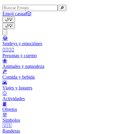
🔎
Emoji casual
🎲
🌙
💡
🌙
💡
😂
Smileys y emociónes
👩‍❤️‍💋‍👨
Personas y cuerpo
🐝
Animales y naturaleza
🍕
Comida y bebida
🌇
Viajes y lugares
🥎
Actividades
📙
Objetos
💯
Símbolos
🇺🇸
Banderas