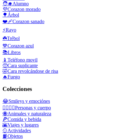
🧑‍🎓
Alumno
💜
Corazon morado
🌳
Árbol
❤️‍🩹
Corazon sanado
⚡
Rayo
☘️
Trébol
💙
Corazon azul
📚
Libros
📱
Teléfono movil
🥺
Cara suplicante
🤣
Cara revolcándose de risa
🔥
Fuego
Colecciones
😂
Smileys y emociónes
👩‍❤️‍💋‍👨
Personas y cuerpo
🐝
Animales y naturaleza
🍕
Comida y bebida
🌇
Viajes y lugares
🥎
Actividades
📙
Objetos