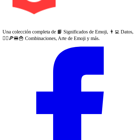
Una colección completa de 📙 Significados de Emoji, 👨‍💻 Datos,
🙅‍♀️🍕🍔🍟 Combinaciones, Arte de Emoji y más.