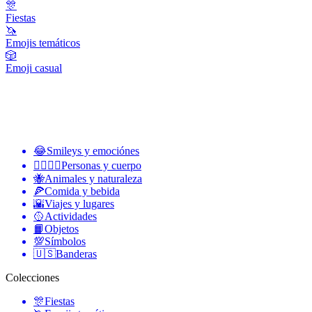
🎊
Fiestas
🦄
Emojis temáticos
🎲
Emoji casual
😂
Smileys y emociónes
👩‍❤️‍💋‍👨
Personas y cuerpo
🐝
Animales y naturaleza
🍕
Comida y bebida
🌇
Viajes y lugares
🥎
Actividades
📙
Objetos
💯
Símbolos
🇺🇸
Banderas
Colecciones
🎊
Fiestas