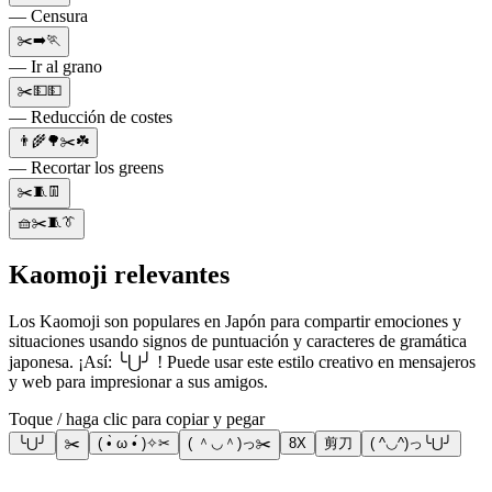
— Censura
✂️➡️🏃
— Ir al grano
✂️💵💵
— Reducción de costes
👨‍🌾🌳✂️☘️
— Recortar los greens
✂️🧵👖
🧺✂️🧵👔
Kaomoji relevantes
Los Kaomoji son populares en Japón para compartir emociones y
situaciones usando signos de puntuación y caracteres de gramática
japonesa. ¡Así: ╰⋃╯ ! Puede usar este estilo creativo en mensajeros
y web para impresionar a sus amigos.
Toque / haga clic para copiar y pegar
╰⋃╯
✂️
( •̀ ω •́ )✧✂
( ＾◡＾)っ✂️
8X
剪刀
( ^◡^)っ╰⋃╯