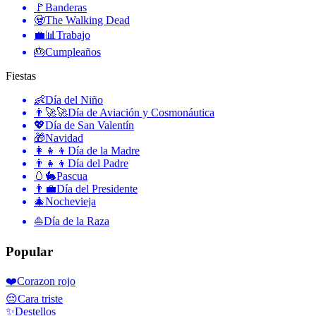
🚩
Banderas
🧟
The Walking Dead
💼📊
Trabajo
🎂
Cumpleaños
Fiestas
👶
Día del Niño
👨‍🚀🚀
Día de Aviación y Cosmonáutica
💖
Día de San Valentín
🎁
Navidad
👩‍👧‍👦
Día de la Madre
👨‍👧‍👦
Día del Padre
🥚🐇
Pascua
👨‍💼
Día del Presidente
🎄
Nochevieja
⛵️
Día de la Raza
Popular
❤️
Corazon rojo
😔
Cara triste
✨
Destellos