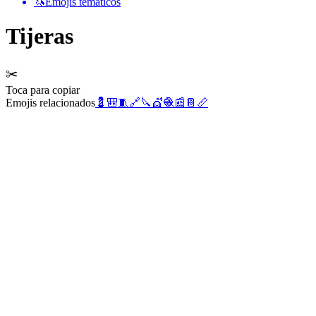
🦄
Emojis temáticos
Tijeras
✂️
Toca para copiar
Emojis relacionados
💈
🎒
🧵
🔗
🔪
💇
🧶
📰
📔
📏