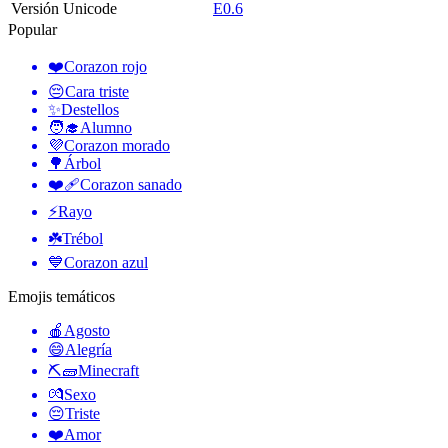
Versión Unicode
E0.6
Popular
❤️
Corazon rojo
😔
Cara triste
✨
Destellos
🧑‍🎓
Alumno
💜
Corazon morado
🌳
Árbol
❤️‍🩹
Corazon sanado
⚡
Rayo
☘️
Trébol
💙
Corazon azul
Emojis temáticos
🍎
Agosto
😄
Alegría
⛏🧱
Minecraft
💏
Sexo
😔
Triste
❤️
Amor