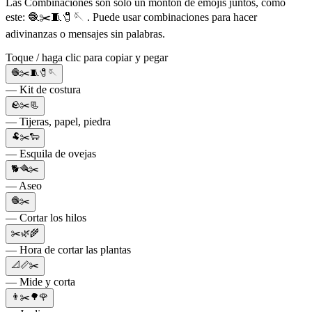
Las Combinaciones son solo un montón de emojis juntos, como
este: 🧶✂️🧵🧷🪡 . Puede usar combinaciones para hacer
adivinanzas o mensajes sin palabras.
Toque / haga clic para copiar y pegar
🧶✂️🧵🧷🪡
— Kit de costura
🪨✂️📃
— Tijeras, papel, piedra
🐏✂️🐑
— Esquila de ovejas
🐕🪮✂️
— Aseo
🧶✂️
— Cortar los hilos
✂️🌿🌾
— Hora de cortar las plantas
📐📏✂️
— Mide y corta
👨✂️🌳🌹