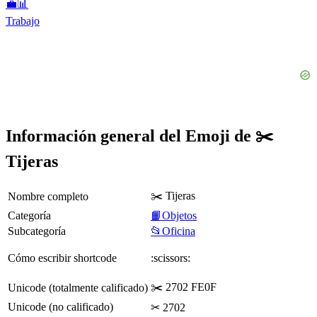
💼📊
Trabajo
Información general del Emoji de ✂️
Tijeras
✂️ Tijeras
Nombre completo
Categoría
📙Objetos
Subcategoría
📂Oficina
Cómo escribir shortcode
:scissors:
✂️ 2702 FE0F
Unicode (totalmente calificado)
Unicode (no calificado)
✂ 2702