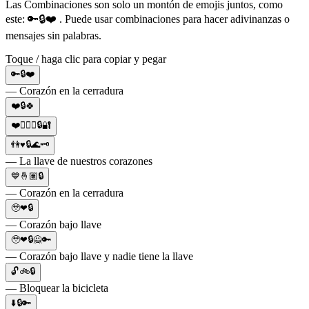
Las Combinaciones son solo un montón de emojis juntos, como
este: 🔑🔒❤️ . Puede usar combinaciones para hacer adivinanzas o
mensajes sin palabras.
Toque / haga clic para copiar y pegar
🔑🔒❤️
— Corazón en la cerradura
❤️🔒🍀
❤️👩‍❤️‍👨🔒🔐
👫♥️🔒🌊🗝
— La llave de nuestros corazones
💙🤞🏽🔒
— Corazón en la cerradura
🥹❤🔒
— Corazón bajo llave
🥹❤🔒🙅🔑
— Corazón bajo llave y nadie tiene la llave
🔓🚲🔒
— Bloquear la bicicleta
⬇️🔒🔑