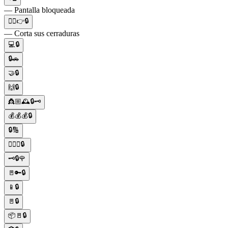
— Pantalla bloqueada
💇‍♂️👉🔒
— Corta sus cerraduras
💻🔒
🔒🚗
🤝🔒
🙌🔒
👸🏼🕰️🔒🗝️
💰💰💰🔒
🔒🔢
🕵️‍♂️👀🔒
🗝️🔒🌹
🚪🔑🔒
📱🔒
🚪🔒
📦🚪🔒