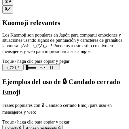
💰🔒
🔒🔗
Kaomoji relevantes
Los Kaomoji son populares en Japón para compartir emociones y
situaciones usando signos de puntuación y caracteres de gramática
japonesa. ¡Así: ¯\_(ツ)_/¯ ! Puede usar este estilo creativo en
mensajeros y web para impresionar a sus amigos.
Toque / haga clic para copiar y pegar
¯\_(ツ)_/¯
█▬▬
•. •==| |==
Ejemplos del uso de 🔒 Candado cerrado
Emoji
Frases populares con 🔒 Candado cerrado Emoji para usar en
mensajeros y web:
Toque / haga clic para copiar y pegar
Tomado 🔒
Acceso restringido 🔒