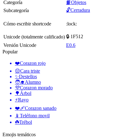
Categoría
📙Objetos
🔓Cerradura
Subcategoría
Cómo escribir shortcode
:lock:
🔒 1F512
Unicode (totalmente calificado)
Versión Unicode
E0.6
Popular
❤️
Corazon rojo
😔
Cara triste
✨
Destellos
🧑‍🎓
Alumno
💜
Corazon morado
🌳
Árbol
⚡
Rayo
❤️‍🩹
Corazon sanado
📱
Teléfono movil
☘️
Trébol
Emojis temáticos