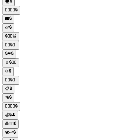
🌪️🔒
🚶‍♀️👮‍♀️🔒
🌃🔒
🌿🔒
🔒👮‍♂️🚨
🕵️‍♀️🔒👀
🔒❤🔒
🚪🔒🚶‍♂️
⚙️🔒
🕵️‍♂️🔒🚪
📋🔒
🛂🔒
🚶‍♀️👮‍♂️🔒
💰🔒👤
🚔👨‍⚖️🔒
🕊️🗝️🔒