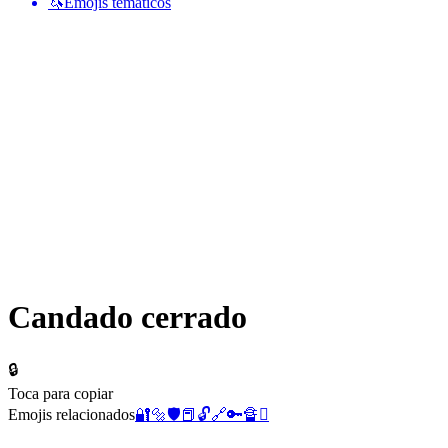
🦄
Emojis temáticos
Candado cerrado
🔒
Toca para copiar
Emojis relacionados
🔐
🔩
🛡️
📕
🔓
🔗
🔑
🔏
🫆