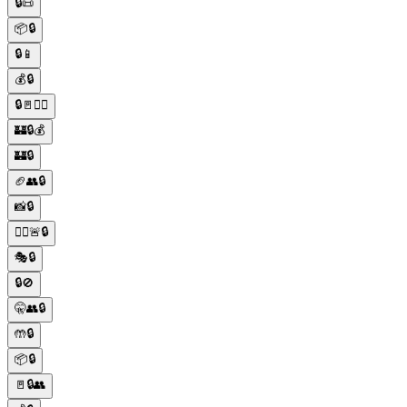
🔒📜
📦🔒
🔒📱
💰🔒
🔒🚪🕵️‍♀️
🏰🔒💰
🏰🔒
🏈👥🔒
📸🔒
👮‍♂️🚨🔒
🎭🔒
🔒🚫
🤫👥🔒
🤲🔒
📦🔒
🚪🔒👥