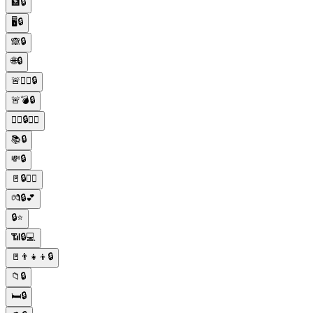
🏦🔒
🖥️🔒
🙈🔒
🌐🔒
🚨👮‍♂️🔒
🚨💣🔒
🚶‍♂️🔒👨‍⚖️
📚🔒
💸🔒
🚪🔒👮‍♂️
💏🔒💕
🔒⭐️
📶🔒💻
🚪👨‍👧‍👦🔒
📁🔒
🛏🔒