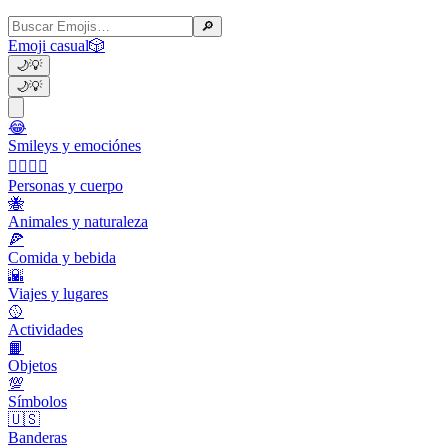
🔎
Emoji casual
🎲
🌙
💡
🌙
💡
😂
Smileys y emociónes
👩‍❤️‍💋‍👨
Personas y cuerpo
🐝
Animales y naturaleza
🍕
Comida y bebida
🌇
Viajes y lugares
🥎
Actividades
📙
Objetos
💯
Símbolos
🇺🇸
Banderas