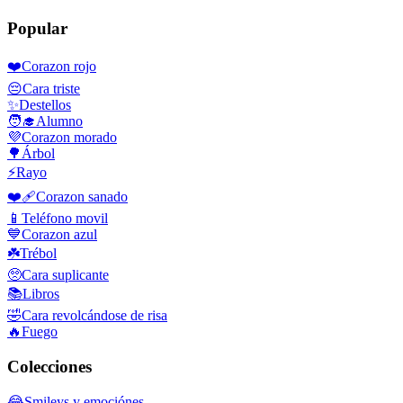
Popular
❤️
Corazon rojo
😔
Cara triste
✨
Destellos
🧑‍🎓
Alumno
💜
Corazon morado
🌳
Árbol
⚡
Rayo
❤️‍🩹
Corazon sanado
📱
Teléfono movil
💙
Corazon azul
☘️
Trébol
🥺
Cara suplicante
📚
Libros
🤣
Cara revolcándose de risa
🔥
Fuego
Colecciones
😂
Smileys y emociónes