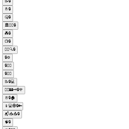
📝🔒
🤞🔒
🤐🔒
🏛️👩‍⚖️🔒
💑🔒
📺🔒
🕵️‍♂️🔍🔒
🔒⚙️
🔒👮‍♂️
🔒👮‍♂️
📝🔒💻
🧙‍♂️🏰🗝️🔒🌹
🚪🔒🏚️
📱💻🌐🔒🔑
📬📥📤🔒
🧠🔒