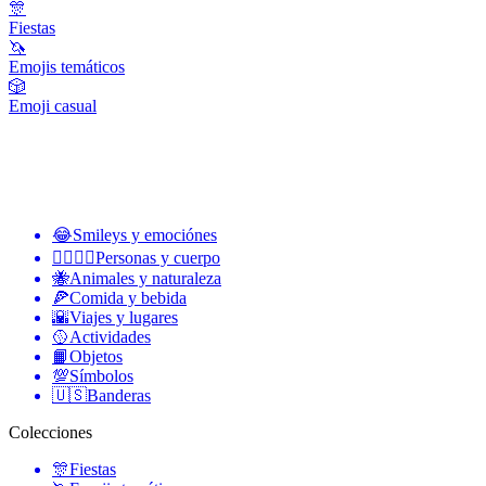
🎊
Fiestas
🦄
Emojis temáticos
🎲
Emoji casual
😂
Smileys y emociónes
👩‍❤️‍💋‍👨
Personas y cuerpo
🐝
Animales y naturaleza
🍕
Comida y bebida
🌇
Viajes y lugares
🥎
Actividades
📙
Objetos
💯
Símbolos
🇺🇸
Banderas
Colecciones
🎊
Fiestas