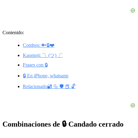
Contenido:
Combos: 🔑🔒❤️
Kaomoji: ¯\_(ツ)_/¯
Frases con 🔒
🔒 En iPhone, whatsapp
Relacionado🔐 🔩 🛡️ 📕 🔓
Combinaciones de 🔒 Candado cerrado