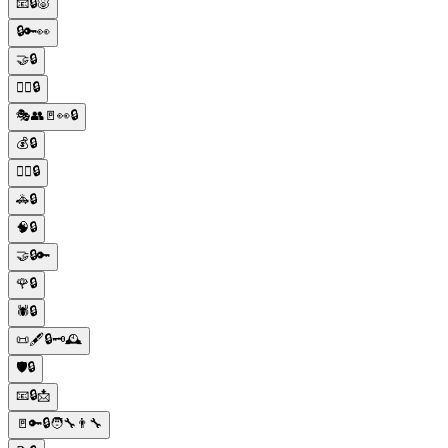
📧🔒🐷
🔒🔑👀
🤝🔒
🕵️‍♂️🔒
🎭👥🚪👀🔒
💰🔒
🕵️‍♀️🔒
🚓🔒
🧠🔒
🤝🔒🔑
🌹🔒
🕷️🔒
📜🖋️🔒🗝️🕰️
🛡️🔒
📧🔒📩
🚪🔑🔒🧑‍🔧👨‍🔧