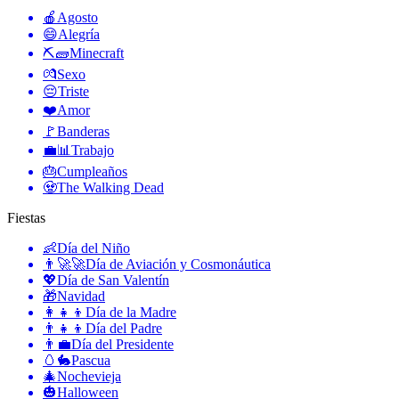
🍎
Agosto
😄
Alegría
⛏🧱
Minecraft
💏
Sexo
😔
Triste
❤️
Amor
🚩
Banderas
💼📊
Trabajo
🎂
Cumpleaños
🧟
The Walking Dead
Fiestas
👶
Día del Niño
👨‍🚀🚀
Día de Aviación y Cosmonáutica
💖
Día de San Valentín
🎁
Navidad
👩‍👧‍👦
Día de la Madre
👨‍👧‍👦
Día del Padre
👨‍💼
Día del Presidente
🥚🐇
Pascua
🎄
Nochevieja
🎃
Halloween