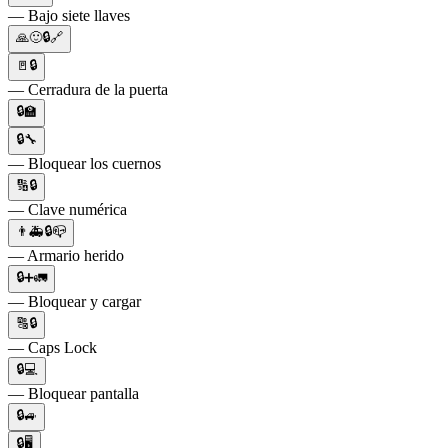
— Bajo siete llaves
🙏🙂🔒🔗
🚪🔒
— Cerradura de la puerta
🔒🏫
🔒🔧
— Bloquear los cuernos
🔢🔒
— Clave numérica
👨🚑🔒📪
— Armario herido
🔒➕🚛
— Bloquear y cargar
🔠🔒
— Caps Lock
🔒💻
— Bloquear pantalla
🔒🚙
🔒🖥