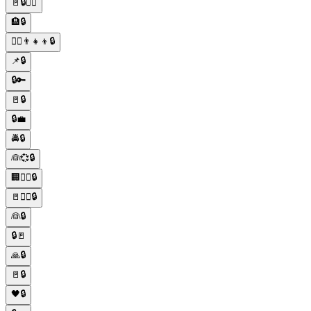
🚪🔒👮‍♂️
🏨🔒
🚶‍♂️👨‍👧‍👦🔒
📌🔒
🔒🔑
🚪🔒
🔒💼
🚔🔒
👰💞🔒
🏢👨‍✈️🔒
🚪👨‍✈️🔒
👰🔒
🔒🚪
🙏🔒
🚪🔒
🖤🔒