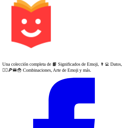
Una colección completa de 📙 Significados de Emoji, 👨‍💻 Datos,
🙅‍♀️🍕🍔🍟 Combinaciones, Arte de Emoji y más.