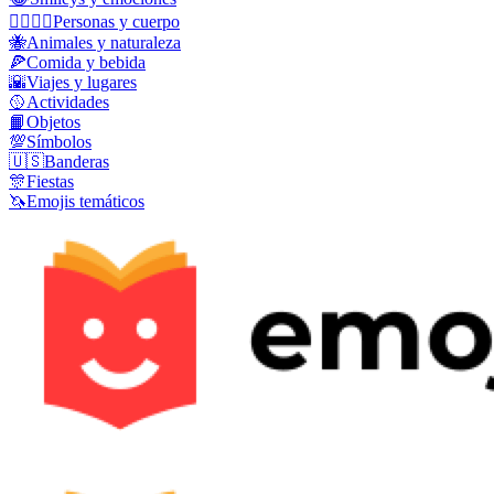
👩‍❤️‍💋‍👨
Personas y cuerpo
🐝
Animales y naturaleza
🍕
Comida y bebida
🌇
Viajes y lugares
🥎
Actividades
📙
Objetos
💯
Símbolos
🇺🇸
Banderas
🎊
Fiestas
🦄
Emojis temáticos