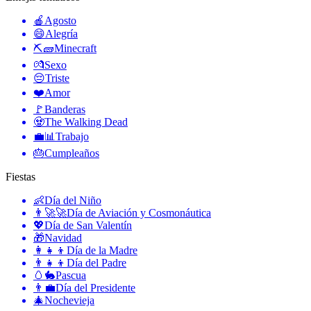
🍎
Agosto
😄
Alegría
⛏🧱
Minecraft
💏
Sexo
😔
Triste
❤️
Amor
🚩
Banderas
🧟
The Walking Dead
💼📊
Trabajo
🎂
Cumpleaños
Fiestas
👶
Día del Niño
👨‍🚀🚀
Día de Aviación y Cosmonáutica
💖
Día de San Valentín
🎁
Navidad
👩‍👧‍👦
Día de la Madre
👨‍👧‍👦
Día del Padre
🥚🐇
Pascua
👨‍💼
Día del Presidente
🎄
Nochevieja