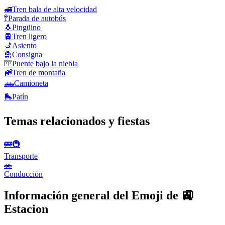
🚅
Tren bala de alta velocidad
🚏
Parada de autobús
🐧
Pingüino
🚈
Tren ligero
💺
Asiento
🛅
Consigna
🌁
Puente bajo la niebla
🚞
Tren de montaña
🛻
Camioneta
🛼
Patín
Temas relacionados y fiestas
🚌🚇
Transporte
🚗
Conducción
Información general del Emoji de 🚉
Estacion