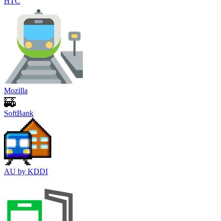
HTC
Mozilla
SoftBank
AU by KDDI