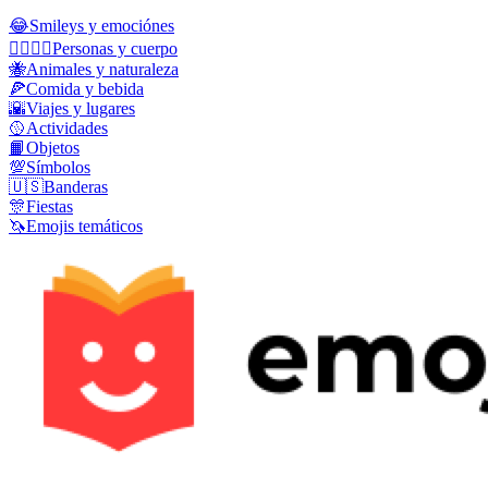
😂
Smileys y emociónes
👩‍❤️‍💋‍👨
Personas y cuerpo
🐝
Animales y naturaleza
🍕
Comida y bebida
🌇
Viajes y lugares
🥎
Actividades
📙
Objetos
💯
Símbolos
🇺🇸
Banderas
🎊
Fiestas
🦄
Emojis temáticos