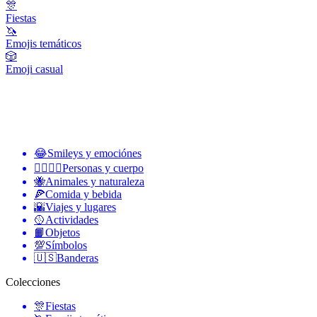
🎊
Fiestas
🦄
Emojis temáticos
🎲
Emoji casual
😂
Smileys y emociónes
👩‍❤️‍💋‍👨
Personas y cuerpo
🐝
Animales y naturaleza
🍕
Comida y bebida
🌇
Viajes y lugares
🥎
Actividades
📙
Objetos
💯
Símbolos
🇺🇸
Banderas
Colecciones
🎊
Fiestas