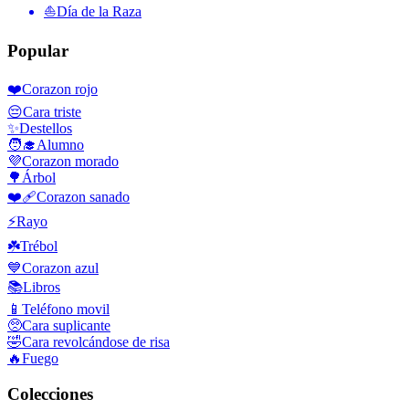
⛵️
Día de la Raza
Popular
❤️
Corazon rojo
😔
Cara triste
✨
Destellos
🧑‍🎓
Alumno
💜
Corazon morado
🌳
Árbol
❤️‍🩹
Corazon sanado
⚡
Rayo
☘️
Trébol
💙
Corazon azul
📚
Libros
📱
Teléfono movil
🥺
Cara suplicante
🤣
Cara revolcándose de risa
🔥
Fuego
Colecciones