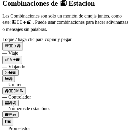
Combinaciones de 🚉 Estacion
Las Combinaciones son solo un montón de emojis juntos, como
este: 🎒🚶‍♂️✈️🚉 . Puede usar combinaciones para hacer adivinanzas
o mensajes sin palabras.
Toque / haga clic para copiar y pegar
🎒🚶‍♂️✈️🚉
— Viaje
🎒🚶✈️🚉
— Viajando
🌝🚂🚉
🚂🚉
— Un tren
🚉👨🏻‍✈️🐰📝
— Controlador
🎰🚉🚉
— Númerosde estaciónes
🚉🚥🚗
⬆️🚉
— Prometedor