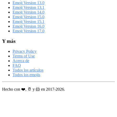
Emoji Version 13.0
Emoji Version 13.1
Emoji Version 14.0
Emoji Version 15.0
Emoji Version 15.1
Emoji Version 16.0
Emoji Version 17.0
Y más
Privacy Policy
Terms of Use
Acerca de
FAQ
Todos los artículos
Todos los emojis
Hecho con ❤️, 🥛 y 🐹 en 2017-2026.