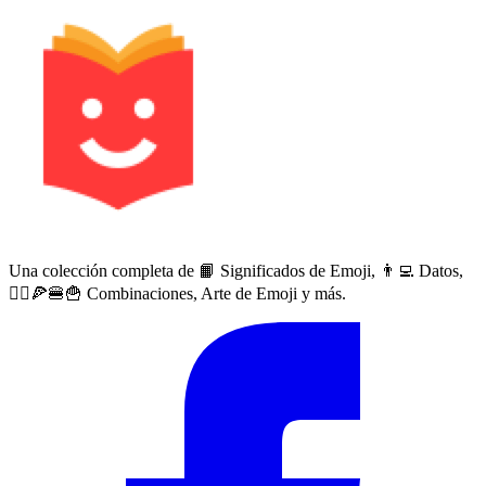
Una colección completa de 📙 Significados de Emoji, 👨‍💻 Datos,
🙅‍♀️🍕🍔🍟 Combinaciones, Arte de Emoji y más.