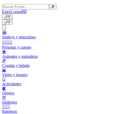
🔎
Emoji casual
🎲
🌙
💡
🌙
💡
😂
Smileys y emociónes
👩‍❤️‍💋‍👨
Personas y cuerpo
🐝
Animales y naturaleza
🍕
Comida y bebida
🌇
Viajes y lugares
🥎
Actividades
📙
Objetos
💯
Símbolos
🇺🇸
Banderas