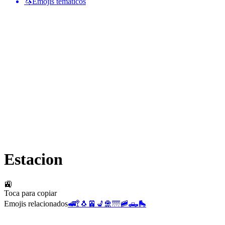
🦄
Emojis temáticos
Estacion
🚉
Toca para copiar
Emojis relacionados
🚅
🚏
🐧
🚈
💺
🛅
🌁
🚞
🛻
🛼