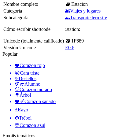
Nombre completo
🚉 Estacion
Categoría
🌇Viajes y lugares
Subcategoría
🚗Transporte terrestre
Cómo escribir shortcode
:station:
Unicode (totalmente calificado)
🚉 1F689
Versión Unicode
E0.6
Popular
❤️
Corazon rojo
😔
Cara triste
✨
Destellos
🧑‍🎓
Alumno
💜
Corazon morado
🌳
Árbol
❤️‍🩹
Corazon sanado
⚡
Rayo
☘️
Trébol
💙
Corazon azul
Emojis temáticos