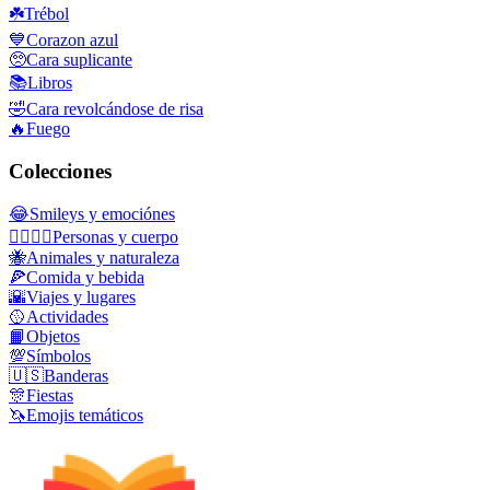
☘️
Trébol
💙
Corazon azul
🥺
Cara suplicante
📚
Libros
🤣
Cara revolcándose de risa
🔥
Fuego
Colecciones
😂
Smileys y emociónes
👩‍❤️‍💋‍👨
Personas y cuerpo
🐝
Animales y naturaleza
🍕
Comida y bebida
🌇
Viajes y lugares
🥎
Actividades
📙
Objetos
💯
Símbolos
🇺🇸
Banderas
🎊
Fiestas
🦄
Emojis temáticos