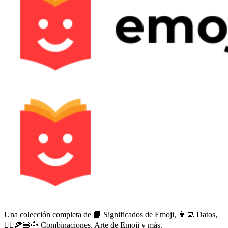
Una colección completa de 📙 Significados de Emoji, 👨‍💻 Datos,
🙅‍♀️🍕🍔🍟 Combinaciones, Arte de Emoji y más.