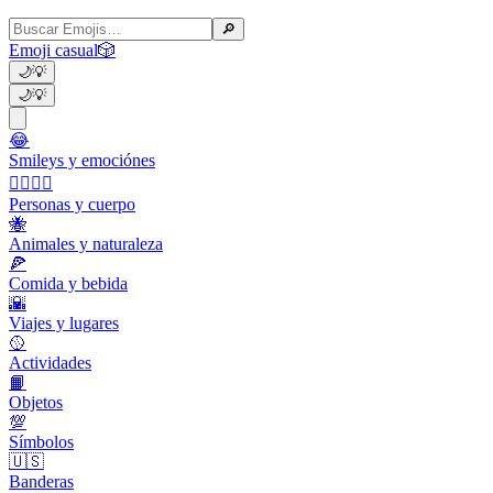
🔎
Emoji casual
🎲
🌙
💡
🌙
💡
😂
Smileys y emociónes
👩‍❤️‍💋‍👨
Personas y cuerpo
🐝
Animales y naturaleza
🍕
Comida y bebida
🌇
Viajes y lugares
🥎
Actividades
📙
Objetos
💯
Símbolos
🇺🇸
Banderas