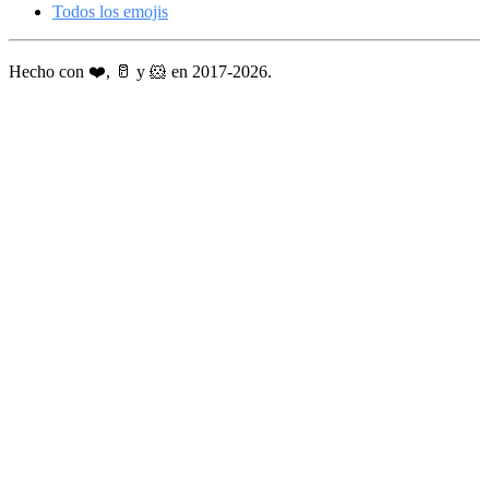
Todos los emojis
Hecho con ❤️, 🥛 y 🐹 en 2017-2026.