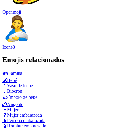
Openmoji
Icons8
Emojis relacionados
👪
Familia
👶
Bebé
🥛
Vaso de leche
🍼
Biberon
🚼
Símbolo de bebé
👼
Angelito
👩
Mujer
🤰
Mujer embarazada
🫄
Persona embarazada
🫃
Hombre embarazado