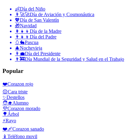
👶
Día del Niño
👨‍🚀🚀
Día de Aviación y Cosmonáutica
💖
Día de San Valentín
🎁
Navidad
👩‍👧‍👦
Día de la Madre
👨‍👧‍👦
Día del Padre
🥚🐇
Pascua
🎄
Nochevieja
👨‍💼
Día del Presidente
👨‍🚒
Día Mundial de la Seguridad y Salud en el Trabajo
Popular
❤️
Corazon rojo
😔
Cara triste
✨
Destellos
🧑‍🎓
Alumno
💜
Corazon morado
🌳
Árbol
⚡
Rayo
❤️‍🩹
Corazon sanado
📱
Teléfono movil