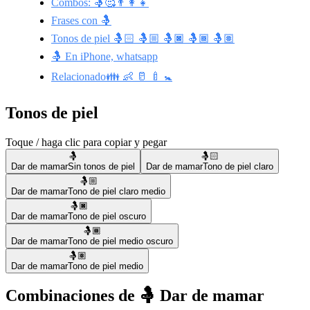
Combos: 🤱🥰👨‍👩‍👧
Frases con 🤱
Tonos de piel 🤱🏻 🤱🏼 🤱🏿 🤱🏾 🤱🏽
🤱 En iPhone, whatsapp
Relacionado👪 👶 🥛 🍼 🚼
Tonos de piel
Toque / haga clic para copiar y pegar
🤱
🤱🏻
Dar de mamar
Sin tonos de piel
Dar de mamar
Tono de piel claro
🤱🏼
Dar de mamar
Tono de piel claro medio
🤱🏿
Dar de mamar
Tono de piel oscuro
🤱🏾
Dar de mamar
Tono de piel medio oscuro
🤱🏽
Dar de mamar
Tono de piel medio
Combinaciones de 🤱 Dar de mamar