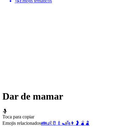
🦄
Emojis temáticos
Dar de mamar
🤱
Toca para copiar
Emojis relacionados
👪
👶
🥛
🍼
🚼
👼
👩
🤰
🫄
🫃