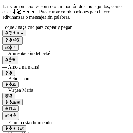
Las Combinaciones son solo un montón de emojis juntos, como
este: 🤱🥰👨‍👩‍👧 . Puede usar combinaciones para hacer
adivinanzas o mensajes sin palabras.
Toque / haga clic para copiar y pegar
🤱🥰👨‍👩‍👧
🤰🤱👶🌎
👶🤱🍼
— Alimentación del bebé
🤱☝️💗
— Amo a mi mamá
🤰🤱
— Bebé nació
🤰🤱🙏
— Virgen María
😇🤱
🤰🤱🙏🏿
🤱🥛👶
👶🔈🤱
— El niño esta durmiendo
🤰🤱👩‍🍼👶