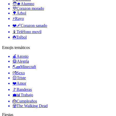
🧑‍🎓
Alumno
💜
Corazon morado
🌳
Árbol
⚡
Rayo
❤️‍🩹
Corazon sanado
📱
Teléfono movil
☘️
Trébol
Emojis temáticos
🍎
Agosto
😄
Alegría
⛏🧱
Minecraft
💏
Sexo
😔
Triste
❤️
Amor
🚩
Banderas
💼📊
Trabajo
🎂
Cumpleaños
🧟
The Walking Dead
Fiestas