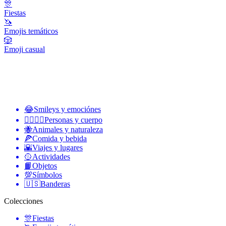
🎊
Fiestas
🦄
Emojis temáticos
🎲
Emoji casual
😂
Smileys y emociónes
👩‍❤️‍💋‍👨
Personas y cuerpo
🐝
Animales y naturaleza
🍕
Comida y bebida
🌇
Viajes y lugares
🥎
Actividades
📙
Objetos
💯
Símbolos
🇺🇸
Banderas
Colecciones
🎊
Fiestas