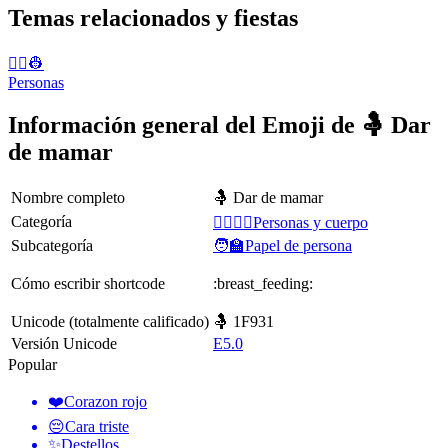
Temas relacionados y fiestas
👨‍✈️👷
Personas
Información general del Emoji de 🤱 Dar
de mamar
Nombre completo
🤱 Dar de mamar
Categoría
👩‍❤️‍💋‍👨Personas y cuerpo
Subcategoría
🧑‍🏫Papel de persona
Cómo escribir shortcode
:breast_feeding:
Unicode (totalmente calificado)
🤱 1F931
Versión Unicode
E5.0
Popular
❤️
Corazon rojo
😔
Cara triste
✨
Destellos