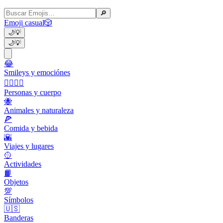
🔎
Emoji casual
🎲
🌙
💡
🌙
💡
😂
Smileys y emociónes
👩‍❤️‍💋‍👨
Personas y cuerpo
🐝
Animales y naturaleza
🍕
Comida y bebida
🌇
Viajes y lugares
🥎
Actividades
📙
Objetos
💯
Símbolos
🇺🇸
Banderas