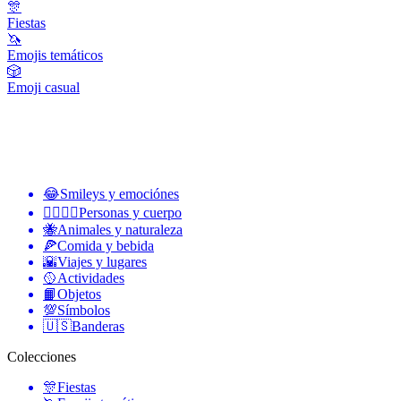
🎊
Fiestas
🦄
Emojis temáticos
🎲
Emoji casual
😂
Smileys y emociónes
👩‍❤️‍💋‍👨
Personas y cuerpo
🐝
Animales y naturaleza
🍕
Comida y bebida
🌇
Viajes y lugares
🥎
Actividades
📙
Objetos
💯
Símbolos
🇺🇸
Banderas
Colecciones
🎊
Fiestas