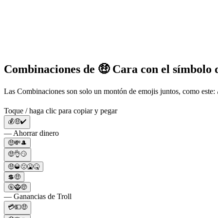
Combinaciones de 🤑 Cara con el símbolo d
Las Combinaciones son solo un montón de emojis juntos, como este: 
Toque / haga clic para copiar y pegar
💰🤑✔️
— Ahorrar dinero
🤑💸🎩
🤑👌😏
🤑🥃🤢🤮🤒
💲🤑
🤬🧌🤑
— Ganancias de Troll
💳💵🤑