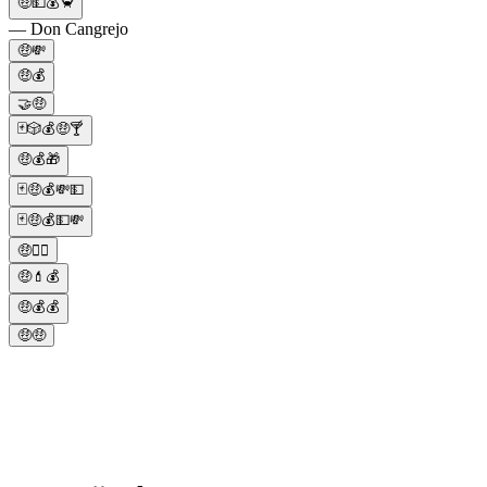
🤑💵💰🦀
— Don Cangrejo
🤑💸
🤑💰
🤝🤑
🃏🎲💰🤑🍸
🤑💰🎁
🃏🤑💰💸💵
🃏🤑💰💵💸
🤑🤷‍♂️
🤑💄💰
🤑💰💰
🤑🤑