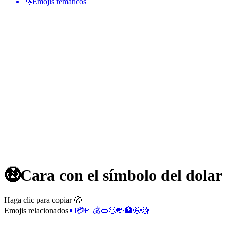
🦄
Emojis temáticos
🤑
Cara con el símbolo del dolar
Haga clic para copiar 🤑
Emojis relacionados
💴
💳
💷
💰
👄
😋
💸
🏦
🤪
🧐