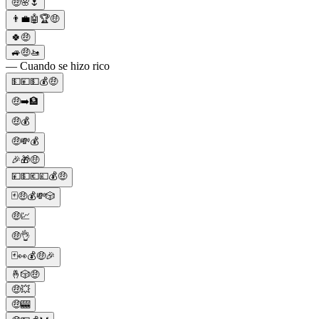
🤑🌸🌷
👨‍💼🤖🏆🤑
🍀🤑
🚙🤑🚤
— Cuando se hizo rico
💵💴💵💰🤑
🤑➡️🏦
🤑💰
🤑💸💰
🎉🎁🤑
💴💵💶💷💰🤑
🃏🤑💰💸🎲
🤑💹
🤑👌
🃏👀💰🤑🎉
🤞🎲🤑
🤑💥
🤑🎰