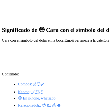
Significado de 🤑 Cara con el símbolo del 
Cara con el símbolo del dólar en la boca Emoji pertenece a la catego
Contenido:
Combos: 💰🤑✔️
Kaomoji: ( ͡° ͜ʖ ͡°)
🤑 En iPhone, whatsapp
Relacionado💴 💳 💷 💰 👄