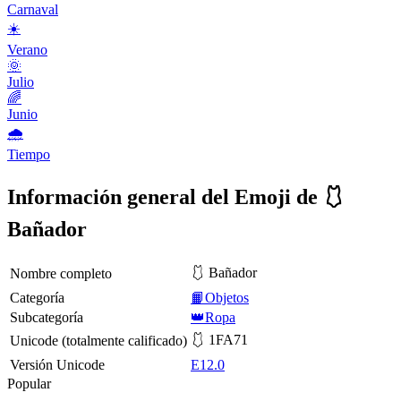
Carnaval
☀️
Verano
🌞
Julio
🌈
Junio
🌧
Tiempo
Información general del Emoji de 🩱
Bañador
🩱 Bañador
Nombre completo
Categoría
📙Objetos
Subcategoría
👑Ropa
🩱 1FA71
Unicode (totalmente calificado)
Versión Unicode
E12.0
Popular