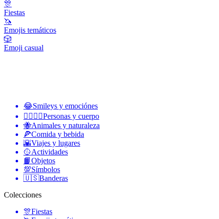
🎊
Fiestas
🦄
Emojis temáticos
🎲
Emoji casual
😂
Smileys y emociónes
👩‍❤️‍💋‍👨
Personas y cuerpo
🐝
Animales y naturaleza
🍕
Comida y bebida
🌇
Viajes y lugares
🥎
Actividades
📙
Objetos
💯
Símbolos
🇺🇸
Banderas
Colecciones
🎊
Fiestas