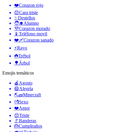
❤️
Corazon rojo
😔
Cara triste
✨
Destellos
🧑‍🎓
Alumno
💜
Corazon morado
📱
Teléfono movil
❤️‍🩹
Corazon sanado
⚡
Rayo
☘️
Trébol
🌳
Árbol
Emojis temáticos
🍎
Agosto
😄
Alegría
⛏🧱
Minecraft
💏
Sexo
❤️
Amor
😔
Triste
🚩
Banderas
🎂
Cumpleaños