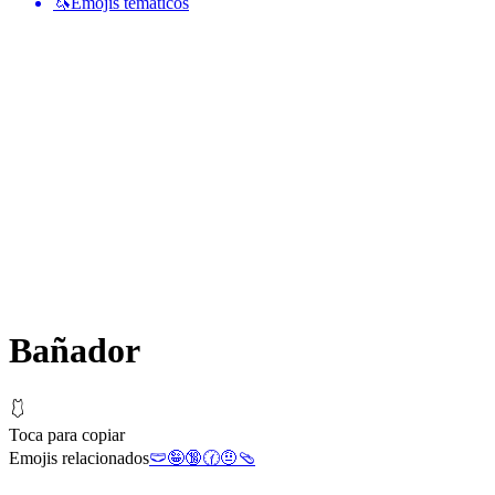
🦄
Emojis temáticos
Bañador
🩱
Toca para copiar
Emojis relacionados
🩲
🤪
🔞
🕜
🤨
🩴