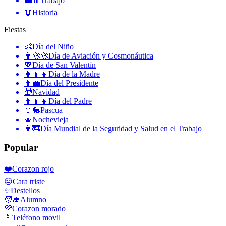
💼📊
Trabajo
📖
Historia
Fiestas
👶
Día del Niño
👨‍🚀🚀
Día de Aviación y Cosmonáutica
💖
Día de San Valentín
👩‍👧‍👦
Día de la Madre
👨‍💼
Día del Presidente
🎁
Navidad
👨‍👧‍👦
Día del Padre
🥚🐇
Pascua
🎄
Nochevieja
👨‍🚒
Día Mundial de la Seguridad y Salud en el Trabajo
Popular
❤️
Corazon rojo
😔
Cara triste
✨
Destellos
🧑‍🎓
Alumno
💜
Corazon morado
📱
Teléfono movil