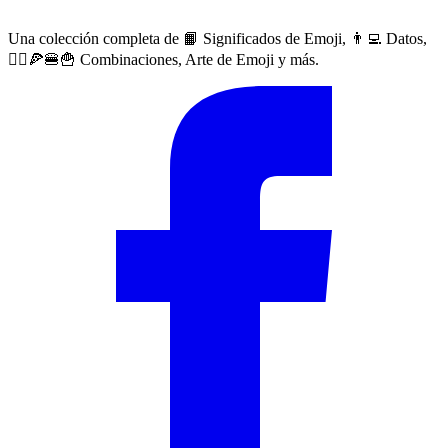
Una colección completa de 📙 Significados de Emoji, 👨‍💻 Datos,
🙅‍♀️🍕🍔🍟 Combinaciones, Arte de Emoji y más.