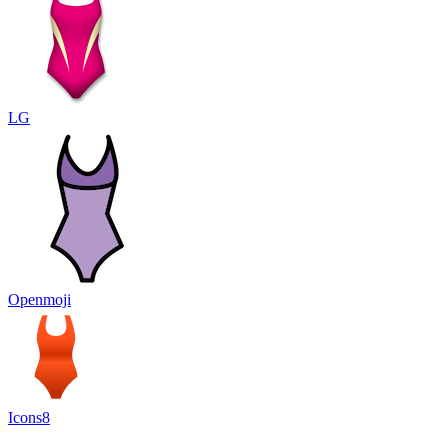
LG
Openmoji
Icons8