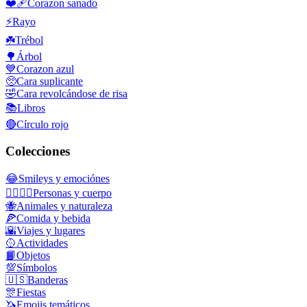
❤️‍🩹
Corazon sanado
⚡
Rayo
☘️
Trébol
🌳
Árbol
💙
Corazon azul
🥺
Cara suplicante
🤣
Cara revolcándose de risa
📚
Libros
🔴
Círculo rojo
Colecciones
😂
Smileys y emociónes
👩‍❤️‍💋‍👨
Personas y cuerpo
🐝
Animales y naturaleza
🍕
Comida y bebida
🌇
Viajes y lugares
🥎
Actividades
📙
Objetos
💯
Símbolos
🇺🇸
Banderas
🎊
Fiestas
🦄
Emojis temáticos