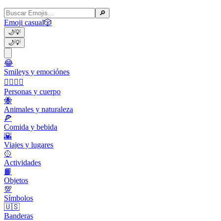
🔎
Emoji casual
🎲
🌙
💡
🌙
💡
😂
Smileys y emociónes
👩‍❤️‍💋‍👨
Personas y cuerpo
🐝
Animales y naturaleza
🍕
Comida y bebida
🌇
Viajes y lugares
🥎
Actividades
📙
Objetos
💯
Símbolos
🇺🇸
Banderas