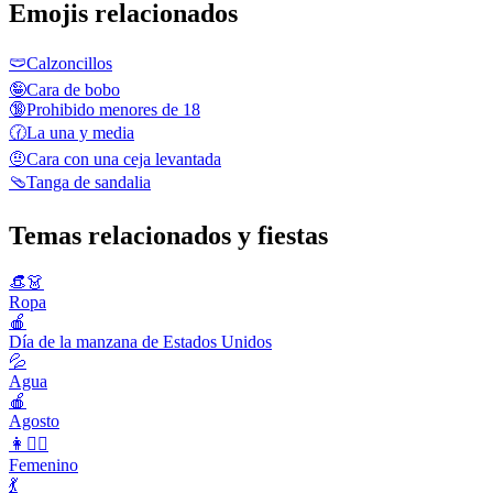
Emojis relacionados
🩲
Calzoncillos
🤪
Cara de bobo
🔞
Prohibido menores de 18
🕜
La una y media
🤨
Cara con una ceja levantada
🩴
Tanga de sandalia
Temas relacionados y fiestas
👒👗
Ropa
🍎
Día de la manzana de Estados Unidos
💦
Agua
🍎
Agosto
👩👱‍♀️
Femenino
💃