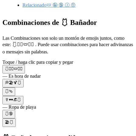
Relacionado🩲 🤪 🔞 🕜 🤨
Combinaciones de 🩱 Bañador
Las Combinaciones son solo un montón de emojis juntos, como
este: 🩱🏊‍♀️🩲🏊‍♂️ . Puede usar combinaciones para hacer adivinanzas
o mensajes sin palabras.
Toque / haga clic para copiar y pegar
🩱🏊‍♀️🩲🏊‍♂️
— Es hora de nadar
💭🏖🍹🩱
🩱🩴
👙🕶👒🩱
— Ropa de playa
🩱🔞
🏖️🩱