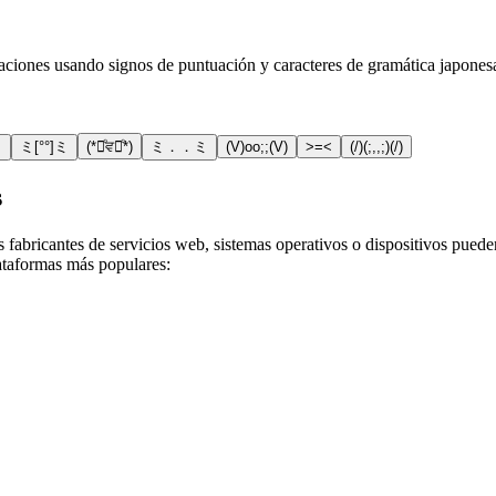
iones usando signos de puntuación y caracteres de gramática japonesa.
ミ
ミ[°°]ミ
(*ꄱͦਵꄱͦ*)
ミ．．ミ
(V)oo;;(V)
>=<
(/)(;,,;)(/)
s
 fabricantes de servicios web, sistemas operativos o dispositivos puede
ataformas más populares: