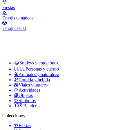
🎊
Fiestas
🦄
Emojis temáticos
🎲
Emoji casual
😂
Smileys y emociónes
👩‍❤️‍💋‍👨
Personas y cuerpo
🐝
Animales y naturaleza
🍕
Comida y bebida
🌇
Viajes y lugares
🥎
Actividades
📙
Objetos
💯
Símbolos
🇺🇸
Banderas
Colecciones
🎊
Fiestas