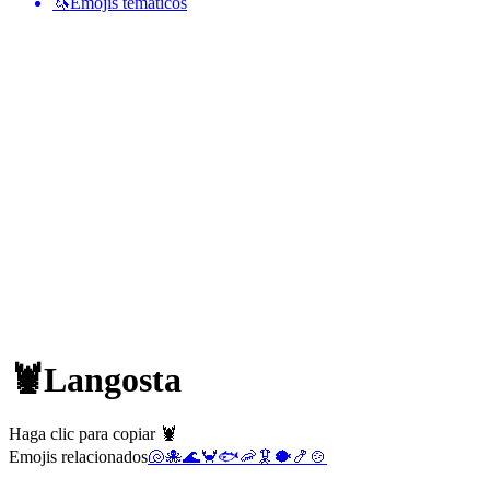
🦄
Emojis temáticos
🦞
Langosta
Haga clic para copiar 🦞
Emojis relacionados
🐚
🐙
🌊
🦀
🐟
🦐
🦑
🐡
🍤
🍲