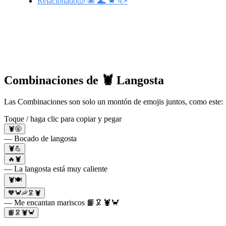
Relacionado🐚 🐙 🌊 🦀 🐟
Combinaciones de 🦞 Langosta
Las Combinaciones son solo un montón de emojis juntos, como este: 
Toque / haga clic para copiar y pegar
🦞🤬
— Bocado de langosta
🦞💪
🔥🦞
— La langosta está muy caliente
🦞🍽
🧡🦀🦐🦑🦞
— Me encantan mariscos 📙🦑🦞🦀
📙🦑🦞🦀