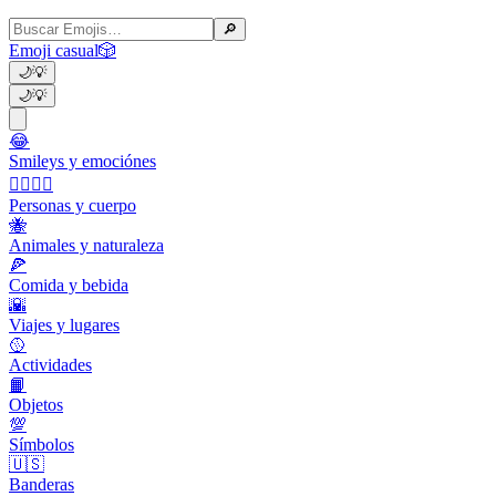
🔎
Emoji casual
🎲
🌙
💡
🌙
💡
😂
Smileys y emociónes
👩‍❤️‍💋‍👨
Personas y cuerpo
🐝
Animales y naturaleza
🍕
Comida y bebida
🌇
Viajes y lugares
🥎
Actividades
📙
Objetos
💯
Símbolos
🇺🇸
Banderas