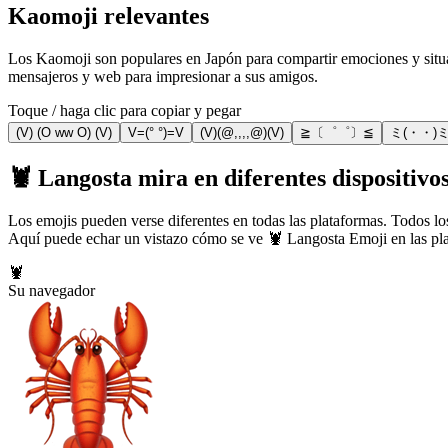
Kaomoji relevantes
Los Kaomoji son populares en Japón para compartir emociones y situac
mensajeros y web para impresionar a sus amigos.
Toque / haga clic para copiar y pegar
(V) (O ww O) (V)
V=(° °)=V
(V)(@,,,,@)(V)
≧〔゜゜〕≦
ミ(・・)
🦞 Langosta mira en diferentes dispositivo
Los emojis pueden verse diferentes en todas las plataformas. Todos los
Aquí puede echar un vistazo cómo se ve 🦞 Langosta Emoji en las pl
🦞
Su navegador