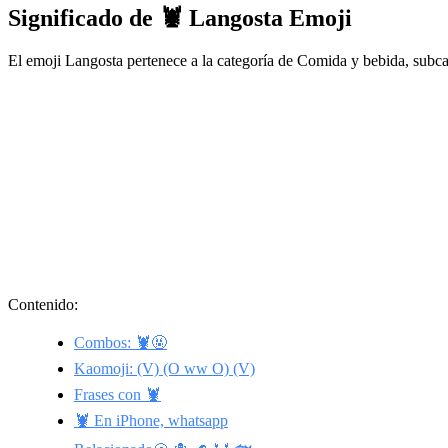
Significado de 🦞 Langosta Emoji
El emoji Langosta pertenece a la categoría de Comida y bebida, subc
Contenido:
Combos: 🦞🤬
Kaomoji: (V) (O ww O) (V)
Frases con 🦞
🦞 En iPhone, whatsapp