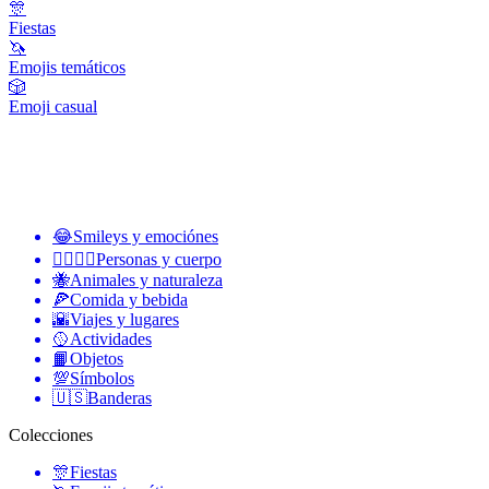
🎊
Fiestas
🦄
Emojis temáticos
🎲
Emoji casual
😂
Smileys y emociónes
👩‍❤️‍💋‍👨
Personas y cuerpo
🐝
Animales y naturaleza
🍕
Comida y bebida
🌇
Viajes y lugares
🥎
Actividades
📙
Objetos
💯
Símbolos
🇺🇸
Banderas
Colecciones
🎊
Fiestas