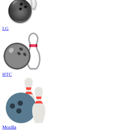
LG
HTC
Mozilla