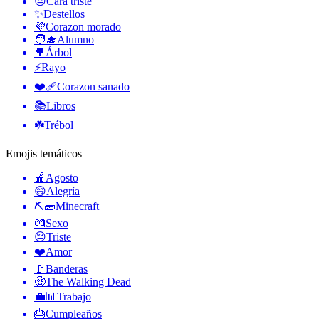
😔
Cara triste
✨
Destellos
💜
Corazon morado
🧑‍🎓
Alumno
🌳
Árbol
⚡
Rayo
❤️‍🩹
Corazon sanado
📚
Libros
☘️
Trébol
Emojis temáticos
🍎
Agosto
😄
Alegría
⛏🧱
Minecraft
💏
Sexo
😔
Triste
❤️
Amor
🚩
Banderas
🧟
The Walking Dead
💼📊
Trabajo
🎂
Cumpleaños