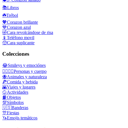
📚
Libros
☘️
Trébol
💖
Corazon brillante
💙
Corazon azul
🤣
Cara revolcándose de risa
📱
Teléfono movil
🥺
Cara suplicante
Colecciones
😂
Smileys y emociónes
👩‍❤️‍💋‍👨
Personas y cuerpo
🐝
Animales y naturaleza
🍕
Comida y bebida
🌇
Viajes y lugares
🥎
Actividades
📙
Objetos
💯
Símbolos
🇺🇸
Banderas
🎊
Fiestas
🦄
Emojis temáticos