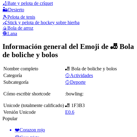
🏏
Bate y pelota de críquet
🏜️
Desierto
🎾
Pelota de tenis
🏑
Stick y pelota de hockey sobre hierba
🍙
Bola de arroz
🧶
Lana
Información general del Emoji de 🎳 Bola
de boliche y bolos
Nombre completo
🎳 Bola de boliche y bolos
Categoría
🥎Actividades
Subcategoría
🥎Deporte
Cómo escribir shortcode
:bowling:
Unicode (totalmente calificado)
🎳 1F3B3
Versión Unicode
E0.6
Popular
❤️
Corazon rojo