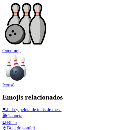
Openmoji
Icons8
Emojis relacionados
🏓
Pala y pelota de tenis de mesa
🎬
Claqueta
🎱
Billar
🎊
Bola de confeti