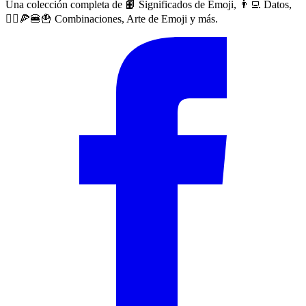
Una colección completa de 📙 Significados de Emoji, 👨‍💻 Datos,
🙅‍♀️🍕🍔🍟 Combinaciones, Arte de Emoji y más.