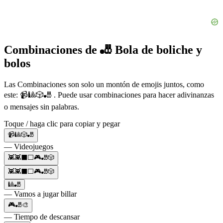
Combinaciones de 🎳 Bola de boliche y
bolos
Las Combinaciones son solo un montón de emojis juntos, como
este: 📹🎱🎲🎳 . Puede usar combinaciones para hacer adivinanzas
o mensajes sin palabras.
Toque / haga clic para copiar y pegar
📹🎱🎲🎳
— Videojuegos
👾👾⬛⬜🎮🎳🎲
👾👾⬛⬜🎮🎳🎲
🎱🎳
— Vamos a jugar billar
🎮🎳🎨
— Tiempo de descansar