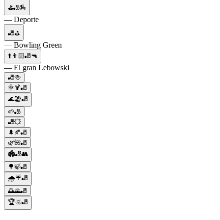
⛳🎳🏇
— Deporte
🎳⛳
— Bowling Green
⬆️👨🏻🎳🔫
— El gran Lebowski
🎳🍻
🌞🍹🎳
🌊🏖️🎳
🌱🎳
🎳💥
🌲🍂🎳
🌿🌺🎳
🏟️🎳👥
🌳🍃🎳
🌧️☔🎳
🌅🌄🎳
🏆🌞🎳