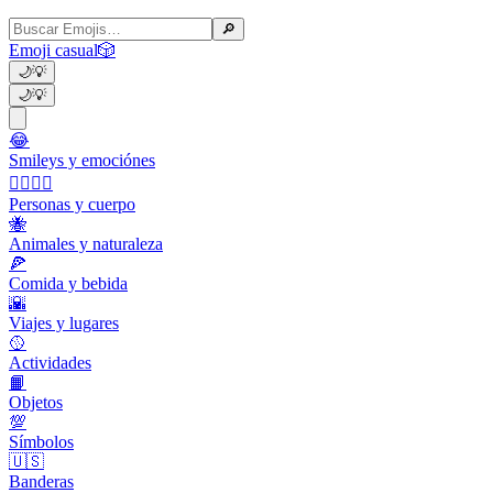
🔎
Emoji casual
🎲
🌙
💡
🌙
💡
😂
Smileys y emociónes
👩‍❤️‍💋‍👨
Personas y cuerpo
🐝
Animales y naturaleza
🍕
Comida y bebida
🌇
Viajes y lugares
🥎
Actividades
📙
Objetos
💯
Símbolos
🇺🇸
Banderas