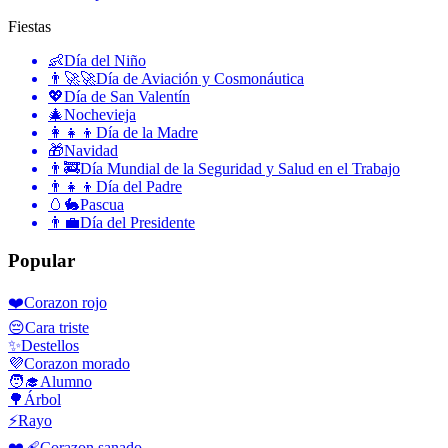
Fiestas
👶
Día del Niño
👨‍🚀🚀
Día de Aviación y Cosmonáutica
💖
Día de San Valentín
🎄
Nochevieja
👩‍👧‍👦
Día de la Madre
🎁
Navidad
👨‍🚒
Día Mundial de la Seguridad y Salud en el Trabajo
👨‍👧‍👦
Día del Padre
🥚🐇
Pascua
👨‍💼
Día del Presidente
Popular
❤️
Corazon rojo
😔
Cara triste
✨
Destellos
💜
Corazon morado
🧑‍🎓
Alumno
🌳
Árbol
⚡
Rayo
❤️‍🩹
Corazon sanado