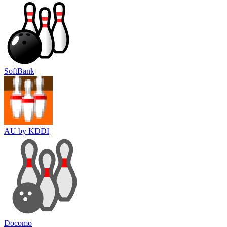
SoftBank
AU by KDDI
Docomo