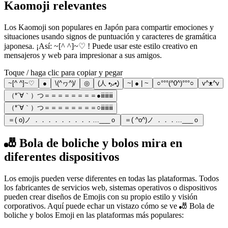
Kaomoji relevantes
Los Kaomoji son populares en Japón para compartir emociones y
situaciones usando signos de puntuación y caracteres de gramática
japonesa. ¡Así: ~[^ ^]~♡ ! Puede usar este estilo creativo en
mensajeros y web para impresionar a sus amigos.
Toque / haga clic para copiar y pegar
~[^ ^]~♡
●
\(^ヮ^)/
◎
(人 •͈ᴗ•͈)
~| ● | ~
○°°°(^0^)°°°○
v^ᴥ^v
（*´∀｀）つ＝＝＝＝＝＝＝＝●ⅲⅲⅲ
（*´∀｀）つ＝＝＝＝＝＝＝＝○ⅲⅲⅲ
＝( o)ノ ．．．．．．．．．…___ｏ
＝( ^o^)ノ ．．．…___ｏ
🎳 Bola de boliche y bolos mira en
diferentes dispositivos
Los emojis pueden verse diferentes en todas las plataformas. Todos
los fabricantes de servicios web, sistemas operativos o dispositivos
pueden crear diseños de Emojis con su propio estilo y visión
corporativos. Aquí puede echar un vistazo cómo se ve 🎳 Bola de
boliche y bolos Emoji en las plataformas más populares: