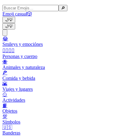
🔎
Emoji casual
🎲
🌙
💡
🌙
💡
😂
Smileys y emociónes
👩‍❤️‍💋‍👨
Personas y cuerpo
🐝
Animales y naturaleza
🍕
Comida y bebida
🌇
Viajes y lugares
🥎
Actividades
📙
Objetos
💯
Símbolos
🇺🇸
Banderas