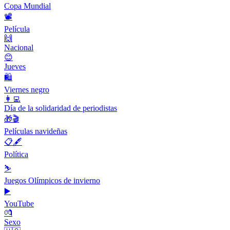
Copa Mundial
📽
Película
🙌
Nacional
😊
Jueves
🛍
Viernes negro
👩‍💻
Día de la solidaridad de periodistas
🎁🎬
Películas navideñas
📋🖋
Política
⛷
Juegos Olímpicos de invierno
▶️
YouTube
💏
Sexo