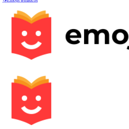
🦄
Emojis temáticos