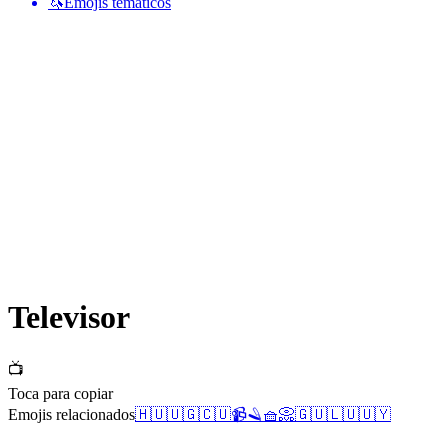
🦄
Emojis temáticos
Televisor
📺
Toca para copiar
Emojis relacionados
🇭🇺
🇺🇬
🇨🇺
📹
🪒
🧺
📀
🇬🇺
🇱🇺
🇺🇾