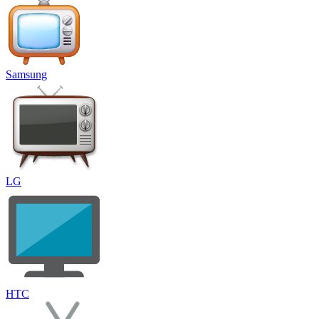
Samsung
LG
HTC