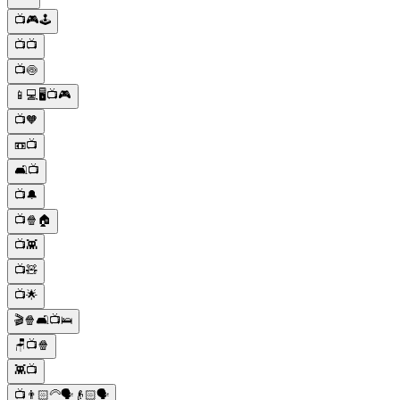
📺🎮🕹️
📺📺
📺🍥
📱💻🖥️📺🎮
📺🧡
📼📺
🛋️📺
📺🔔
📺🍿🏠
📺👾
📺🧸
📺🌟
🎬🍿🛋️📺🛌
🪑📺🍿
👾📺
📺👨🏻‍🦳🗣👴🏻🗣