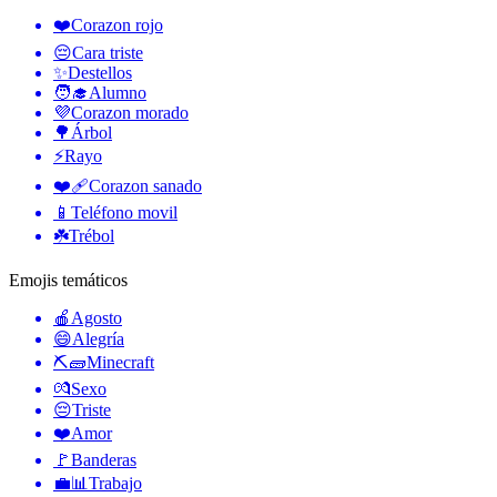
❤️
Corazon rojo
😔
Cara triste
✨
Destellos
🧑‍🎓
Alumno
💜
Corazon morado
🌳
Árbol
⚡
Rayo
❤️‍🩹
Corazon sanado
📱
Teléfono movil
☘️
Trébol
Emojis temáticos
🍎
Agosto
😄
Alegría
⛏🧱
Minecraft
💏
Sexo
😔
Triste
❤️
Amor
🚩
Banderas
💼📊
Trabajo