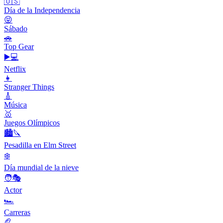
🇺🇸
Día de la Independencia
😝
Sábado
🚗
Top Gear
▶️💻
Netflix
👧
Stranger Things
🎸
Música
🥇
Juegos Olímpicos
🏙️🔪
Pesadilla en Elm Street
❄️
Día mundial de la nieve
🧑🎭
Actor
🏎
Carreras
🏈