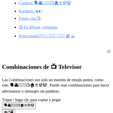
Combos: 🗣👻👱🏻‍♀️📺🏠🚪💀🤡
Kaomoji: [●●]
Frases con 📺
📺 En iPhone, whatsapp
Relacionado🇭🇺 🇺🇬 🇨🇺 📹 🪒
Combinaciones de 📺 Televisor
Las Combinaciones son solo un montón de emojis juntos, como
este: 🗣👻👱🏻‍♀️📺🏠🚪💀🤡 . Puede usar combinaciones para hacer
adivinanzas o mensajes sin palabras.
Toque / haga clic para copiar y pegar
🗣👻👱🏻‍♀️📺🏠🚪💀🤡
📻📺🖥️