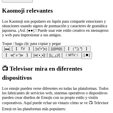
Kaomoji relevantes
Los Kaomoji son populares en Japón para compartir emociones y
situaciones usando signos de puntuación y caracteres de gramática
japonesa. ¡Así: [●●] ! Puede usar este estilo creativo en mensajeros
y web para impresionar a sus amigos.
Toque / haga clic para copiar y pegar
[●●]
【 TV 】
[v(°•°)v)
[(@#@]
【 ( ͠° ͟ʖ ͡°) 】
【 w(°ｏ°)w 】
[w( ▪_▪)]
[(¿_¿)/]
《 MTV 》
[.◼️.]
📺 Televisor mira en diferentes
dispositivos
Los emojis pueden verse diferentes en todas las plataformas. Todos
los fabricantes de servicios web, sistemas operativos o dispositivos
pueden crear diseños de Emojis con su propio estilo y visión
corporativos. Aquí puede echar un vistazo cómo se ve 📺 Televisor
Emoji en las plataformas más populares: