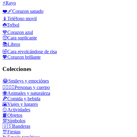
⚡
Rayo
❤️‍🩹
Corazon sanado
📱
Teléfono movil
☘️
Trébol
💙
Corazon azul
🥺
Cara suplicante
📚
Libros
🤣
Cara revolcándose de risa
💖
Corazon brillante
Colecciones
😂
Smileys y emociónes
👩‍❤️‍💋‍👨
Personas y cuerpo
🐝
Animales y naturaleza
🍕
Comida y bebida
🌇
Viajes y lugares
🥎
Actividades
📙
Objetos
💯
Símbolos
🇺🇸
Banderas
🎊
Fiestas