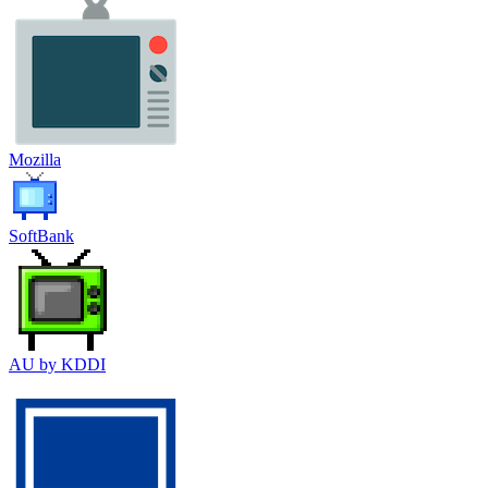
Mozilla
SoftBank
AU by KDDI