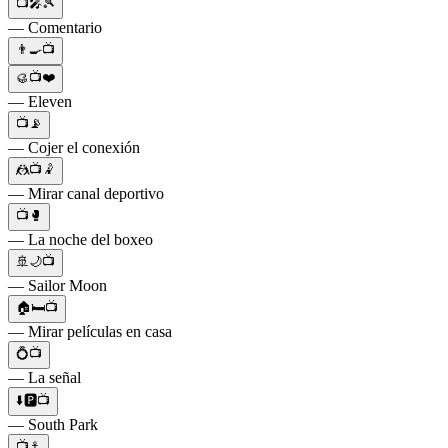
📺🎤🎾
— Comentario
👨‍🍳📺
🥮📺❤️
— Eleven
📺📡
— Cojer el conexión
🤼📺🤾
— Mirar canal deportivo
📺🥊
— La noche del boxeo
🚢🌙📺
— Sailor Moon
🏠🛏📺
— Mirar películas en casa
💍📺
— La señal
⬇️🅿️📺
— South Park
📺⚓