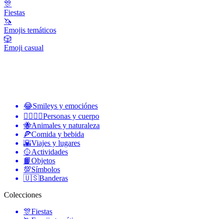
🎊
Fiestas
🦄
Emojis temáticos
🎲
Emoji casual
😂
Smileys y emociónes
👩‍❤️‍💋‍👨
Personas y cuerpo
🐝
Animales y naturaleza
🍕
Comida y bebida
🌇
Viajes y lugares
🥎
Actividades
📙
Objetos
💯
Símbolos
🇺🇸
Banderas
Colecciones
🎊
Fiestas