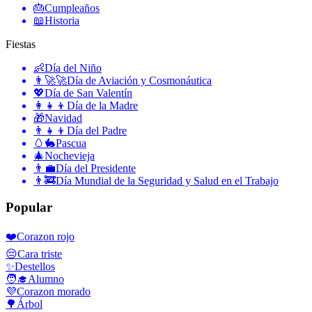
🎂
Cumpleaños
📖
Historia
Fiestas
👶
Día del Niño
👨‍🚀🚀
Día de Aviación y Cosmonáutica
💖
Día de San Valentín
👩‍👧‍👦
Día de la Madre
🎁
Navidad
👨‍👧‍👦
Día del Padre
🥚🐇
Pascua
🎄
Nochevieja
👨‍💼
Día del Presidente
👨‍🚒
Día Mundial de la Seguridad y Salud en el Trabajo
Popular
❤️
Corazon rojo
😔
Cara triste
✨
Destellos
🧑‍🎓
Alumno
💜
Corazon morado
🌳
Árbol