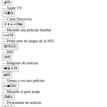
🍎📺
— Apple TV
🔍🌍📺
— Canal Discovery
👨‍👩‍👧‍👦📺📼
— Mirando una pelicula familiar
👀🏈📺
— Prime time de juegos de la NFL
📰📺🇬🇧
— BBC
📺🥹
— Imágenes de noticias
🛋💻🌷📺
📼📺
— Vamos a ver una película
👀🛋📺🏈
— Mirando el gran juego
📺📰⚓️
— Presentador de noticias