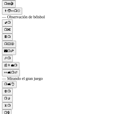
📺📼🎬
👨🧒👀📺⚾
— Observación de béisbol
🚽📺
📺🔀
🍫📺
📺🎞🤩
🌃📺🍕
🎉📺
📰👨‍💼📺
👀🛋📺🏈
— Mirando el gran juego
📺🛋️👌
🍿📺
📺📡
📵📺
📺🔒