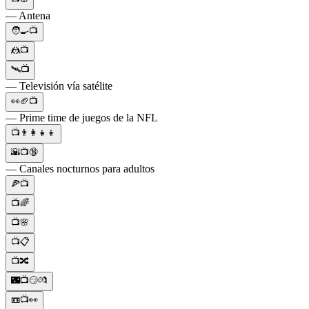
— Antena
🧑‍🍳📺
🤼📺
🛰️📺
— Televisión vía satélite
👀🏈📺
— Prime time de juegos de la NFL
📺👨‍👩‍👧‍👦
🌇📺🔞
— Canales nocturnos para adultos
🍕📺
📺🌈
📺🌸
📺📋
📺🔀
🌃📺😏💏
📼📺👀