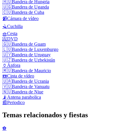
🇭🇺
Bandera de Hungría
🇺🇬
Bandera de Uganda
🇨🇺
Bandera de Cuba
📹
Cámara de vídeo
🪒
Cuchilla
🧺
Cesta
📀
DVD
🇬🇺
Bandera de Guam
🇱🇺
Bandera de Luxemburgo
🇺🇾
Bandera de Uruguay
🇺🇿
Bandera de Uzbekistán
🏺
Ánfora
🇲🇺
Bandera de Mauricio
📼
Cinta de vídeo
🇺🇦
Bandera de Ucrania
🇻🇺
Bandera de Vanuatu
🇳🇺
Bandera de Niue
📡
Antena parabolica
📰
Periodico
Temas relacionados y fiestas
⚽️