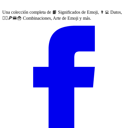
Una colección completa de 📙 Significados de Emoji, 👨‍💻 Datos,
🙅‍♀️🍕🍔🍟 Combinaciones, Arte de Emoji y más.