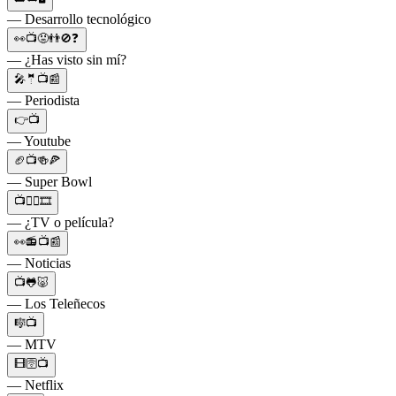
— Desarrollo tecnológico
👀📺😡👬🚫❓
— ¿Has visto sin mí?
🎤🤵📺📰
— Periodista
👉📺
— Youtube
🏈📺🍻🍕
— Super Bowl
📺🤷‍♀️🎞️
— ¿TV o película?
👀📻📺📰
— Noticias
📺🐸🐷
— Los Teleñecos
🎼📺
— MTV
🎞🛜📺
— Netflix