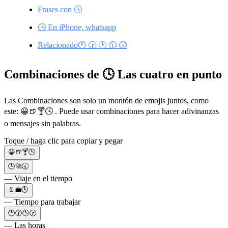
Frases con 🕓
🕓 En iPhone, whatsapp
Relacionado🕚 🕝 🕑 🕦 🕠
Combinaciones de 🕓 Las cuatro en punto
Las Combinaciones son solo un montón de emojis juntos, como
este: 😀🍺🍸🕓 . Puede usar combinaciones para hacer adivinanzas
o mensajes sin palabras.
Toque / haga clic para copiar y pegar
😀🍺🍸🕓
🕓🚀🕢
— Viaje en el tiempo
📄💼🕓
— Tiempo para trabajar
🕑🕜🕓🕝
— Las horas