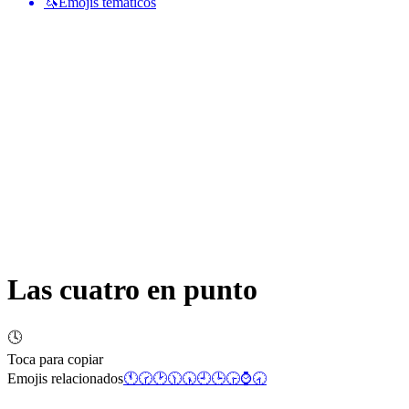
🦄
Emojis temáticos
Las cuatro en punto
🕓
Toca para copiar
Emojis relacionados
🕚
🕝
🕑
🕦
🕠
🕘
🕒
🕞
⌚
🕣