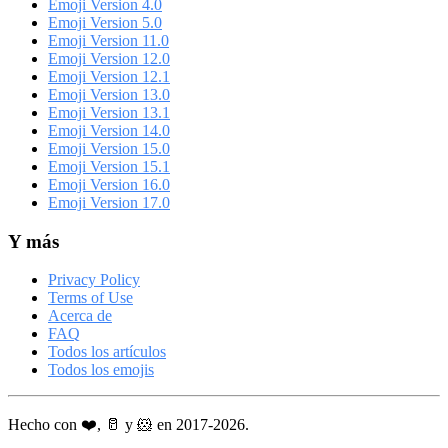
Emoji Version 4.0
Emoji Version 5.0
Emoji Version 11.0
Emoji Version 12.0
Emoji Version 12.1
Emoji Version 13.0
Emoji Version 13.1
Emoji Version 14.0
Emoji Version 15.0
Emoji Version 15.1
Emoji Version 16.0
Emoji Version 17.0
Y más
Privacy Policy
Terms of Use
Acerca de
FAQ
Todos los artículos
Todos los emojis
Hecho con ❤️, 🥛 y 🐹 en 2017-2026.