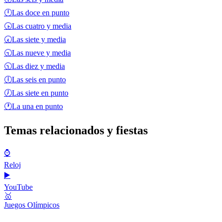
🕛
Las doce en punto
🕟
Las cuatro y media
🕢
Las siete y media
🕤
Las nueve y media
🕥
Las diez y media
🕕
Las seis en punto
🕖
Las siete en punto
🕐
La una en punto
Temas relacionados y fiestas
⌚
Reloj
▶️
YouTube
🥇
Juegos Olímpicos