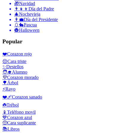
🎁
Navidad
👨‍👧‍👦
Día del Padre
🎄
Nochevieja
👨‍💼
Día del Presidente
🥚🐇
Pascua
🎃
Halloween
Popular
❤️
Corazon rojo
😔
Cara triste
✨
Destellos
🧑‍🎓
Alumno
💜
Corazon morado
🌳
Árbol
⚡
Rayo
❤️‍🩹
Corazon sanado
☘️
Trébol
📱
Teléfono movil
💙
Corazon azul
🥺
Cara suplicante
📚
Libros