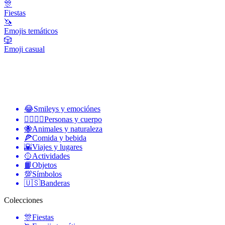
🎊
Fiestas
🦄
Emojis temáticos
🎲
Emoji casual
😂
Smileys y emociónes
👩‍❤️‍💋‍👨
Personas y cuerpo
🐝
Animales y naturaleza
🍕
Comida y bebida
🌇
Viajes y lugares
🥎
Actividades
📙
Objetos
💯
Símbolos
🇺🇸
Banderas
Colecciones
🎊
Fiestas