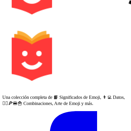
Una colección completa de 📙 Significados de Emoji, 👨‍💻 Datos,
🙅‍♀️🍕🍔🍟 Combinaciones, Arte de Emoji y más.