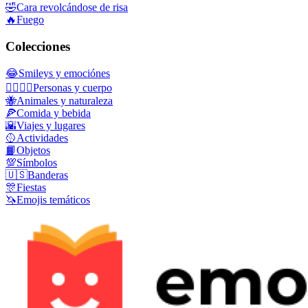
🤣
Cara revolcándose de risa
🔥
Fuego
Colecciones
😂
Smileys y emociónes
👩‍❤️‍💋‍👨
Personas y cuerpo
🐝
Animales y naturaleza
🍕
Comida y bebida
🌇
Viajes y lugares
🥎
Actividades
📙
Objetos
💯
Símbolos
🇺🇸
Banderas
🎊
Fiestas
🦄
Emojis temáticos