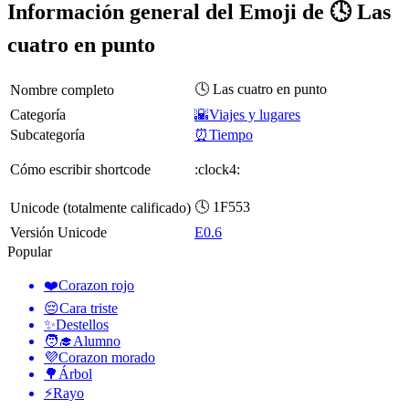
Información general del Emoji de 🕓 Las
cuatro en punto
🕓 Las cuatro en punto
Nombre completo
Categoría
🌇Viajes y lugares
Subcategoría
⏰Tiempo
Cómo escribir shortcode
:clock4:
🕓 1F553
Unicode (totalmente calificado)
Versión Unicode
E0.6
Popular
❤️
Corazon rojo
😔
Cara triste
✨
Destellos
🧑‍🎓
Alumno
💜
Corazon morado
🌳
Árbol
⚡
Rayo