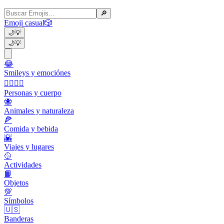
🔎
Emoji casual
🎲
🌙
💡
🌙
💡
😂
Smileys y emociónes
👩‍❤️‍💋‍👨
Personas y cuerpo
🐝
Animales y naturaleza
🍕
Comida y bebida
🌇
Viajes y lugares
🥎
Actividades
📙
Objetos
💯
Símbolos
🇺🇸
Banderas