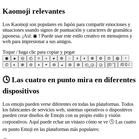
Kaomoji relevantes
Los Kaomoji son populares en Japón para compartir emociones y
situaciones usando signos de puntuación y caracteres de gramática
japonesa. ¡Así: ◉ ! Puede usar este estilo creativo en mensajeros y
web para impresionar a sus amigos.
Toque / haga clic para copiar y pegar
◉
●
◎
◴
○
∘
◕
⊛
◌
◑
◗
⊕
⊘
⊙
◍
◔
∅
◐
⊗
⊝
◖
◓
⊖
◒
⊜
⊚
◴_◶
◶
[©``]
/0 0 /
🕓 Las cuatro en punto mira en diferentes
dispositivos
Los emojis pueden verse diferentes en todas las plataformas. Todos
los fabricantes de servicios web, sistemas operativos o dispositivos
pueden crear diseños de Emojis con su propio estilo y visión
corporativos. Aquí puede echar un vistazo cómo se ve 🕓 Las cuatro
en punto Emoji en las plataformas más populares: