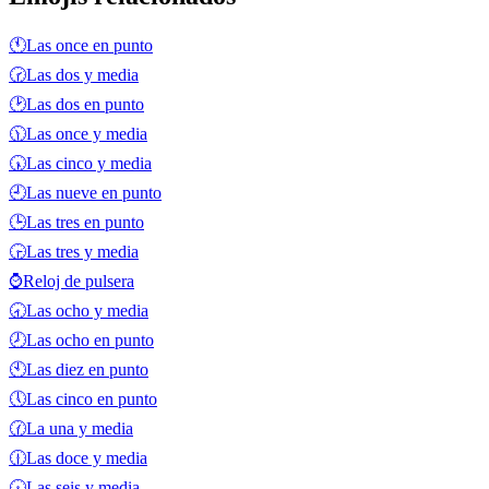
🕚
Las once en punto
🕝
Las dos y media
🕑
Las dos en punto
🕦
Las once y media
🕠
Las cinco y media
🕘
Las nueve en punto
🕒
Las tres en punto
🕞
Las tres y media
⌚
Reloj de pulsera
🕣
Las ocho y media
🕗
Las ocho en punto
🕙
Las diez en punto
🕔
Las cinco en punto
🕜
La una y media
🕧
Las doce y media
🕡
Las seis y media