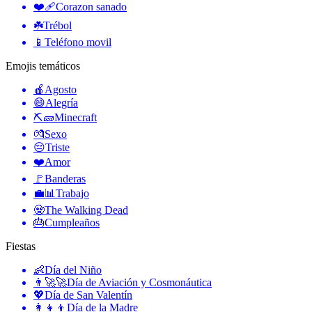
❤️‍🩹
Corazon sanado
☘️
Trébol
📱
Teléfono movil
Emojis temáticos
🍎
Agosto
😄
Alegría
⛏🧱
Minecraft
💏
Sexo
😔
Triste
❤️
Amor
🚩
Banderas
💼📊
Trabajo
🧟
The Walking Dead
🎂
Cumpleaños
Fiestas
👶
Día del Niño
👨‍🚀🚀
Día de Aviación y Cosmonáutica
💖
Día de San Valentín
👩‍👧‍👦
Día de la Madre