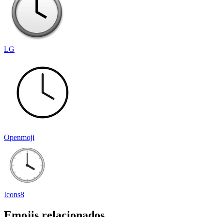
LG
Openmoji
Icons8
Emojis relacionados