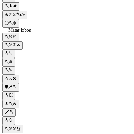
🪓🌲🏕️
🔥🏹⚔️🪓👉
🐺🪓🩸
— Matar lobos
🪓🎯🏹
🪓🏹🎯🔥
🪓🔪
🪓🩸
🪓🔪
🪓🎶🎤
🛡️🗡️🪓
🪓💥
🌲🪓🔥
🗡️🪓
🪓💀
🪓🏹🎯🏆