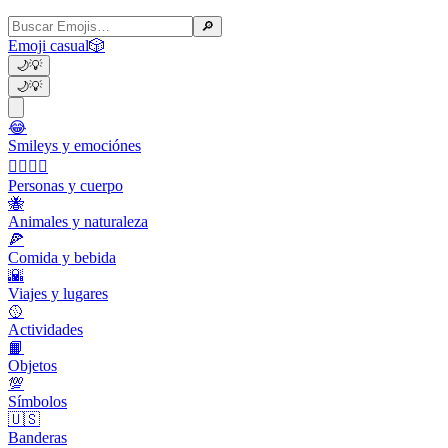
🔎
Emoji casual
🎲
🌙
💡
🌙
💡
😂
Smileys y emociónes
👩‍❤️‍💋‍👨
Personas y cuerpo
🐝
Animales y naturaleza
🍕
Comida y bebida
🌇
Viajes y lugares
🥎
Actividades
📙
Objetos
💯
Símbolos
🇺🇸
Banderas