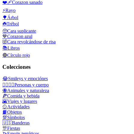
❤️‍🩹
Corazon sanado
⚡
Rayo
🌳
Árbol
☘️
Trébol
🥺
Cara suplicante
💙
Corazon azul
🤣
Cara revolcándose de risa
📚
Libros
🔴
Círculo rojo
Colecciones
😂
Smileys y emociónes
👩‍❤️‍💋‍👨
Personas y cuerpo
🐝
Animales y naturaleza
🍕
Comida y bebida
🌇
Viajes y lugares
🥎
Actividades
📙
Objetos
💯
Símbolos
🇺🇸
Banderas
🎊
Fiestas
🦄
Emojis temáticos