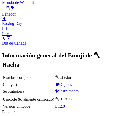
Mundo de Warcraft
👨🪓🌳
Leñador
🥊
Boxing Day
🤼‍♂️
Lucha
🇨🇦
Día de Canadá
Información general del Emoji de 🪓
Hacha
🪓 Hacha
Nombre completo
Categoría
📙Objetos
🛠️Instrumento
Subcategoría
🪓 1FA93
Unicode (totalmente calificado)
Versión Unicode
E12.0
Popular