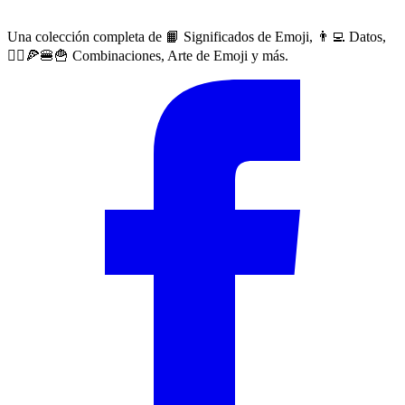
Una colección completa de 📙 Significados de Emoji, 👨‍💻 Datos,
🙅‍♀️🍕🍔🍟 Combinaciones, Arte de Emoji y más.