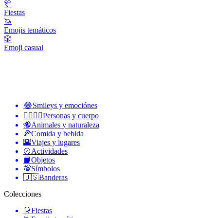
🎊
Fiestas
🦄
Emojis temáticos
🎲
Emoji casual
😂
Smileys y emociónes
👩‍❤️‍💋‍👨
Personas y cuerpo
🐝
Animales y naturaleza
🍕
Comida y bebida
🌇
Viajes y lugares
🥎
Actividades
📙
Objetos
💯
Símbolos
🇺🇸
Banderas
Colecciones
🎊
Fiestas