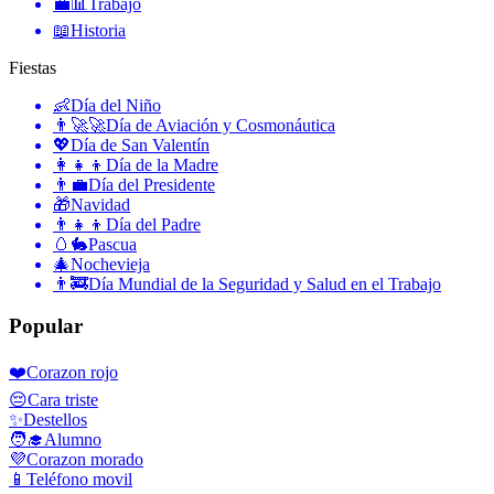
💼📊
Trabajo
📖
Historia
Fiestas
👶
Día del Niño
👨‍🚀🚀
Día de Aviación y Cosmonáutica
💖
Día de San Valentín
👩‍👧‍👦
Día de la Madre
👨‍💼
Día del Presidente
🎁
Navidad
👨‍👧‍👦
Día del Padre
🥚🐇
Pascua
🎄
Nochevieja
👨‍🚒
Día Mundial de la Seguridad y Salud en el Trabajo
Popular
❤️
Corazon rojo
😔
Cara triste
✨
Destellos
🧑‍🎓
Alumno
💜
Corazon morado
📱
Teléfono movil