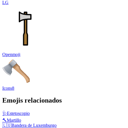
LG
Openmoji
Icons8
Emojis relacionados
🩺
Estetoscopio
🔨
Martillo
🇱🇺
Bandera de Luxemburgo