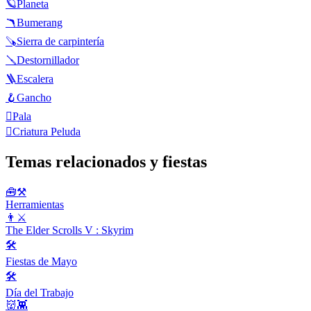
🪐
Planeta
🪃
Bumerang
🪚
Sierra de carpintería
🪛
Destornillador
🪜
Escalera
🪝
Gancho
🪏
Pala
🫈
Criatura Peluda
Temas relacionados y fiestas
🧰⚒️
Herramientas
👨⚔️
The Elder Scrolls V : Skyrim
🛠
Fiestas de Mayo
🛠
Día del Trabajo
👹👾