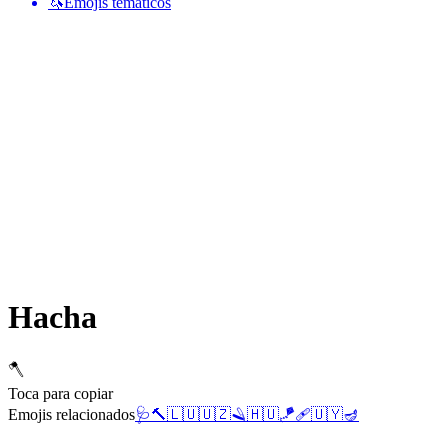
🦄
Emojis temáticos
Hacha
🪓
Toca para copiar
Emojis relacionados
🩺
🔨
🇱🇺
🇺🇿
🪒
🇭🇺
🪁
🩹
🇺🇾
🪔