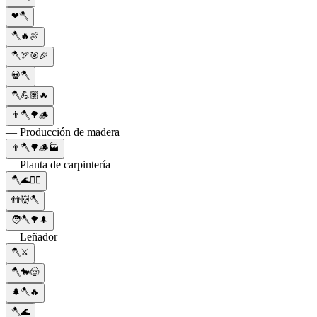
❤🪓
🪓🔥🍖
🪓🏹🎯🎉
💀🪓
🪓💪🏽🔥
👨🪓🌳🪵
— Producción de madera
👨🪓🌳🪵🏭
— Planta de carpintería
🪓🌊🚣‍♂️
👬👹🪓
🧑🪓🌳🌲
— Leñador
🪓⚔️
🪓🐎🤠
🌲🪓🔥
🪓🌊