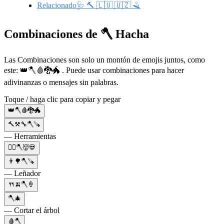
Relacionado🩺 🔨 🇱🇺 🇺🇿 🪒
Combinaciones de 🪓 Hacha
Las Combinaciones son solo un montón de emojis juntos, como
este: 👑🪓🩸🐉🐲 . Puede usar combinaciones para hacer
adivinanzas o mensajes sin palabras.
Toque / haga clic para copiar y pegar
👑🪓🩸🐉🐲
🔨⚒️🔧🪓🪚
— Herramientas
🏃‍♂️🪓👹💀
👨🌳🪓🪚
— Leñador
🍴🍌🪓🍦
🪓🎄
— Cortar el árbol
🩸🪓