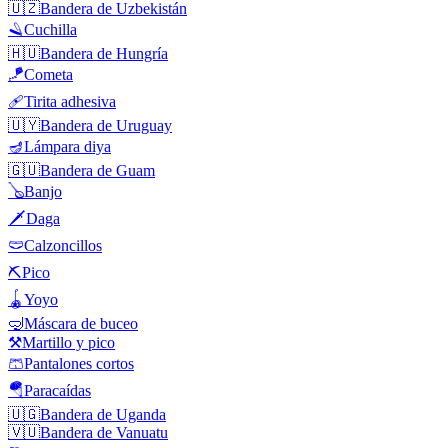
🇺🇿
Bandera de Uzbekistán
🪒
Cuchilla
🇭🇺
Bandera de Hungría
🪁
Cometa
🩹
Tirita adhesiva
🇺🇾
Bandera de Uruguay
🪔
Lámpara diya
🇬🇺
Bandera de Guam
🪕
Banjo
🗡️
Daga
🩲
Calzoncillos
⛏️
Pico
🪀
Yoyo
🤿
Máscara de buceo
⚒️
Martillo y pico
🩳
Pantalones cortos
🪂
Paracaídas
🇺🇬
Bandera de Uganda
🇻🇺
Bandera de Vanuatu