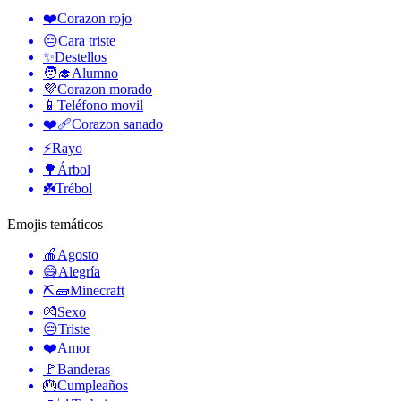
❤️
Corazon rojo
😔
Cara triste
✨
Destellos
🧑‍🎓
Alumno
💜
Corazon morado
📱
Teléfono movil
❤️‍🩹
Corazon sanado
⚡
Rayo
🌳
Árbol
☘️
Trébol
Emojis temáticos
🍎
Agosto
😄
Alegría
⛏🧱
Minecraft
💏
Sexo
😔
Triste
❤️
Amor
🚩
Banderas
🎂
Cumpleaños