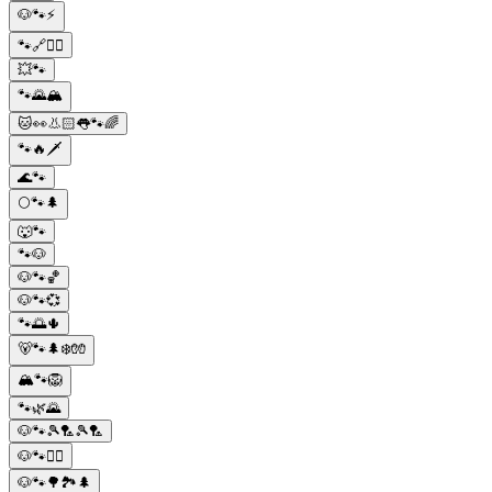
🐶🐾⚡
🐾🔗🚶‍♀️
💥🐾
🐾🌄🏔️
🐱👀👃🏻👅🐾🌈
🐾🔥🗡️
🌊🐾
🌕🐾🌲
🐺🐾
🐾🐶
🐶🐾🏀
🐶🐾💞
🐾🌅🌵
🐻🐾🌲❄️🧤
🏔️🐾🦁
🐾🌿🌄
🐶🐾🎾🏸🎾🏸
🐶🐾🤸‍♀️
🐶🐾🌳🏞️🌲