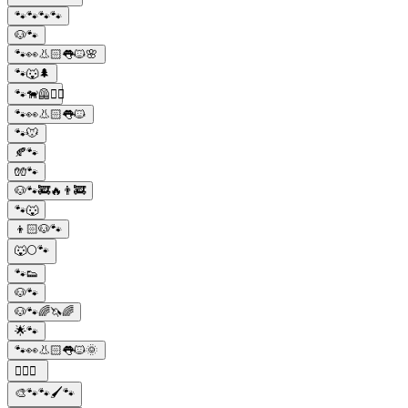
🐾🐾🐾🐾
🐶🐾
🐾👀👃🏻👅🐱🌸
🐾🐺🌲
🐾🐕‍🦺🚶‍♀️
🐾👀👃🏻👅🐱
🐾🐭
🍂🐾
🧤🐾
🐶🐾🚒🔥👨‍🚒
🐾🐺
👦🏻🐶🐾
🐺🌕🐾
🐾👟
🐶🐾
🐶🐾🌈🦄🌈
🌟🐾
🐾👀👃🏻👅🐱🌞
🐱‍👤🐾
🎨🐾🐾🖌️🐾