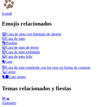
Icons8
Emojis relacionados
😹
Cara de gato con lágrimas de alegría
🐱
Cara de gato
👣
Huellas
🙀
Cara de gato de terror
😾
Cara de gato enfadado
😺
Cara de gato feliz
🐈
Gato
😻
Cara de gato sonriente con los ojos en forma de corazon
🦫
Castor
🐈‍⬛
Gato negro
Temas relacionados y fiestas
🦌🦔
Animales