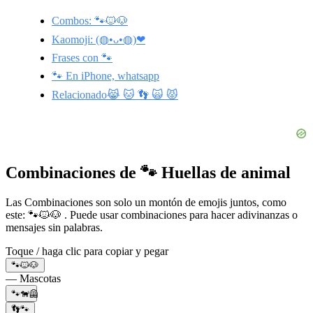
Combos: 🐾🐱🐶
Kaomoji: (◍•ᴗ•◍)❤
Frases con 🐾
🐾 En iPhone, whatsapp
Relacionado😹 🐱 👣 🙀 😾
Combinaciones de 🐾 Huellas de animal
Las Combinaciones son solo un montón de emojis juntos, como
este: 🐾🐱🐶 . Puede usar combinaciones para hacer adivinanzas o
mensajes sin palabras.
Toque / haga clic para copiar y pegar
🐾🐱🐶
— Mascotas
🐾🐕‍🦺
👣🐾