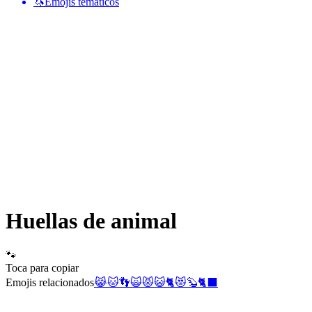
🦄
Emojis temáticos
Huellas de animal
🐾
Toca para copiar
Emojis relacionados
😹
🐱
👣
🙀
😾
😺
🐈
😻
🦫
🐈‍⬛