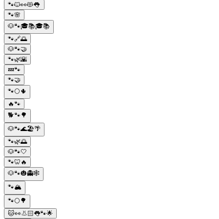
🐾🐱👀😻👅
🐾🌸
🐶🐾🎓📚🎓📚
🐾🔗🌅
🐶🐾🤝
🐾🌿🌇
💤🐾
🐾🤝
🐾🌕🌵
🔥🐾
🐕🐾🌳
🐶🐾🌊🏖️🌴
🐾🌿🌅
🐶🐾🤍
🐾🦷🔥
🐶🐾🎃👻🕸️
🐾🏔️
🐾🌕🌳
🐱👀👃🏻👅🐾🌟