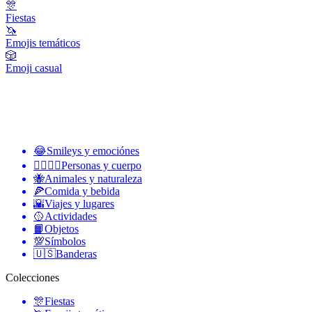
🎊
Fiestas
🦄
Emojis temáticos
🎲
Emoji casual
😂
Smileys y emociónes
👩‍❤️‍💋‍👨
Personas y cuerpo
🐝
Animales y naturaleza
🍕
Comida y bebida
🌇
Viajes y lugares
🥎
Actividades
📙
Objetos
💯
Símbolos
🇺🇸
Banderas
Colecciones
🎊
Fiestas