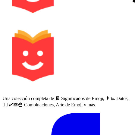
Una colección completa de 📙 Significados de Emoji, 👨‍💻 Datos,
🙅‍♀️🍕🍔🍟 Combinaciones, Arte de Emoji y más.