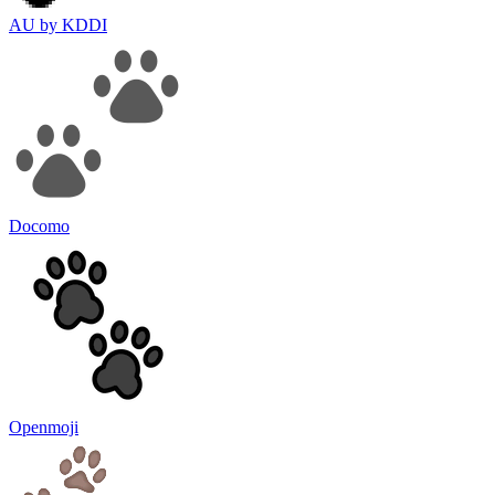
AU by KDDI
Docomo
Openmoji