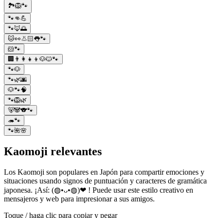
🏞️🦁🐾
🐾👊💪
🐾🦊🌅
🐱👀👃🏻👅🐾
🐹🐾
🏢👨‍👩‍👧‍👦🐶🐱🐾
🐾🐶
🐾🌿🌆
🐶🐾🧠
🐾🦁🌿
🐻🐼🐨🐾
🦔🐾
🐾🌺🌸
Kaomoji relevantes
Los Kaomoji son populares en Japón para compartir emociones y
situaciones usando signos de puntuación y caracteres de gramática
japonesa. ¡Así: (◍•ᴗ•◍)❤ ! Puede usar este estilo creativo en
mensajeros y web para impresionar a sus amigos.
Toque / haga clic para copiar y pegar