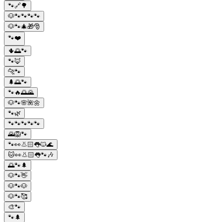
🐾🔗🌳
🐶🐾🐾🐾🐾
🐶🐾🎄🎁🎅
🐾❤️
🌵🌅🐾
🐾🦊
🐆🐾
🌲🌅🐾
🐾🔥🌅🌄
🐶🐾🌸🌺🌼
🐾🌿
🐾🐾🐾🐾🐾
🌄🦁🐾
🐾👀👃🏻👅🐱🌊
🐱👀👃🏻👅🐾🎶
🌅🐾🌲
🐶🐾👋
🐶🐾🐶
🐶🐾🥰
🎨🐾
🐾🌲