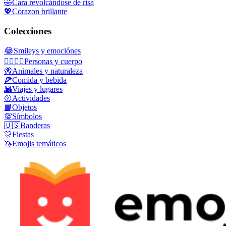
🤣
Cara revolcándose de risa
💖
Corazon brillante
Colecciones
😂
Smileys y emociónes
👩‍❤️‍💋‍👨
Personas y cuerpo
🐝
Animales y naturaleza
🍕
Comida y bebida
🌇
Viajes y lugares
🥎
Actividades
📙
Objetos
💯
Símbolos
🇺🇸
Banderas
🎊
Fiestas
🦄
Emojis temáticos