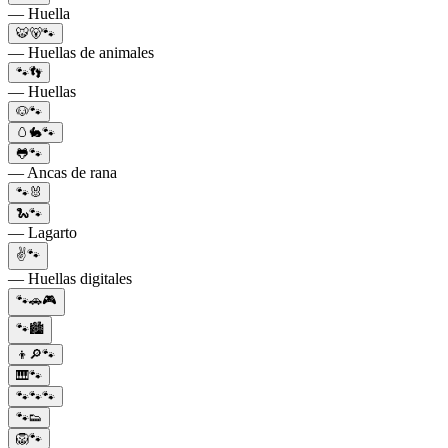
— Huella
🐯🐻🐾
— Huellas de animales
🐾👣
— Huellas
🐶🐾
🥚🐇🐾
🐸🐾
— Ancas de rana
🐾🐰
🐍🐾
— Lagarto
✌️🐾
— Huellas digitales
🐾🚗🎮
🐾🏙
👦🔎🐾
🎹🐾
🐾🐾🐾
🐾👟
🦁🐾