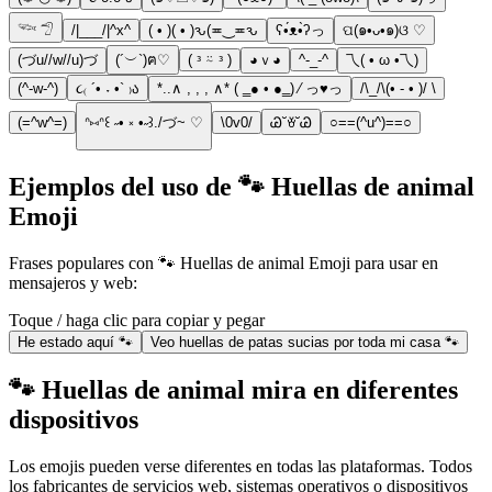
𓆝 𓅿
/|___/|^x^
( • )( • )ԅ(≖‿≖ԅ
ʕ•́ᴥ•̀ʔっ
ପ(๑•ᴗ•๑)ଓ ♡
(づu//w//u)づ
(´︶`)ฅ♡
( ᵌ ⍨ ᵌ )
◕ｖ◕
^-_-^
乁( • ω •乁)
(^-w-^)
૮₍ ´• ˕ •` ₎ა
*..∧ , , , ∧* ( ‗● • ●‗) ∕ っ♥︎っ
/\_/\(• - • )/ \
(=^w^=)
ᐢ⑅ᐢ꒰ ˶• ༝ •˶꒱./づ~ ♡
\0v0/
Ꮚ˘ꈊ˘Ꮚ
○==(^u^)==○
Ejemplos del uso de 🐾 Huellas de animal
Emoji
Frases populares con 🐾 Huellas de animal Emoji para usar en
mensajeros y web:
Toque / haga clic para copiar y pegar
He estado aquí 🐾
Veo huellas de patas sucias por toda mi casa 🐾
🐾 Huellas de animal mira en diferentes
dispositivos
Los emojis pueden verse diferentes en todas las plataformas. Todos
los fabricantes de servicios web, sistemas operativos o dispositivos