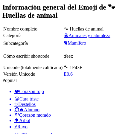
Información general del Emoji de 🐾
Huellas de animal
Nombre completo
🐾 Huellas de animal
Categoría
🐝Animales y naturaleza
🐈Mamífero
Subcategoría
Cómo escribir shortcode
:feet:
Unicode (totalmente calificado)
🐾 1F43E
Versión Unicode
E0.6
Popular
❤️
Corazon rojo
😔
Cara triste
✨
Destellos
🧑‍🎓
Alumno
💜
Corazon morado
🌳
Árbol
⚡
Rayo