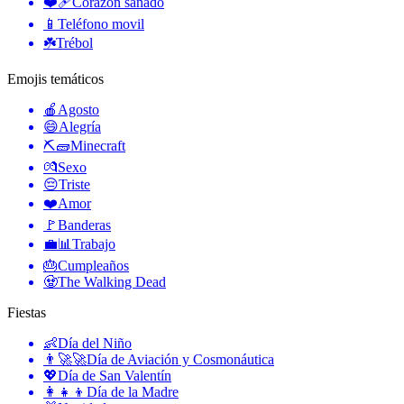
❤️‍🩹
Corazon sanado
📱
Teléfono movil
☘️
Trébol
Emojis temáticos
🍎
Agosto
😄
Alegría
⛏🧱
Minecraft
💏
Sexo
😔
Triste
❤️
Amor
🚩
Banderas
💼📊
Trabajo
🎂
Cumpleaños
🧟
The Walking Dead
Fiestas
👶
Día del Niño
👨‍🚀🚀
Día de Aviación y Cosmonáutica
💖
Día de San Valentín
👩‍👧‍👦
Día de la Madre