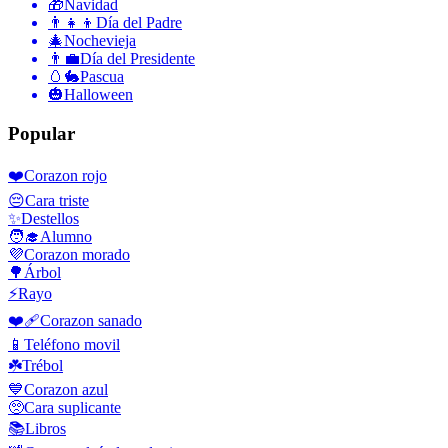
🎁
Navidad
👨‍👧‍👦
Día del Padre
🎄
Nochevieja
👨‍💼
Día del Presidente
🥚🐇
Pascua
🎃
Halloween
Popular
❤️
Corazon rojo
😔
Cara triste
✨
Destellos
🧑‍🎓
Alumno
💜
Corazon morado
🌳
Árbol
⚡
Rayo
❤️‍🩹
Corazon sanado
📱
Teléfono movil
☘️
Trébol
💙
Corazon azul
🥺
Cara suplicante
📚
Libros