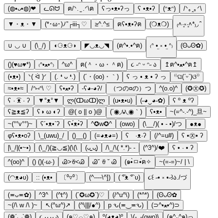
(◍•ᴗ•◍)❤
ᓚᘏᗢ
ฅ/ᐠ. ̫ .ᐟ\ฅ
ʕっ•ᴥ•ʔっ
ʕ •ᴥ•ʔ
(ᵔᴥᵔ)
/ᐠ｡ꞈ｡ᐟ\
▼・ᴥ・▼
(*･ω･)ﾉ”┌iii┐♡
≥^.^≤
ฅʕ•ᴥ•ʔฅ
(❍ᴥ❍)
₍˄·͈༝·͈˄*₎◞ ̑̑
∪ ◡ ∪
(\_/)
◖⚆ᴥ⚆◗
◤◡ᴥ◡◥
(ฅ^•.•^ฅ)
₍ᐢ •̤ ༝ •̤ ᐢ₎
(ʘᴗʘ✿)
()(♥ω♥*)
₍ᐢ•ﻌ•ᐢ₎
^ω^
ฅ(＾・ω・＾ฅ)
૮ ˶ᵔ ᵕ ᵔ˶ ა
↥ฅ^•ﻌ•^ฅ↥
(•ᴥ•)
ᐠ( ᐛ )ᐟ
(. ❛ ᴗ ❛.)
(´・(oo)・｀)
ʕ っ • ᴥ • ʔ っ
⁽⁽ଘ(ˊᵕˋ)ଓ⁾⁾
≈•ᴥ•≈
/ᐢ⑅ᐢ\ ♡
ʕ•ﻌ•ʔ
-ʕ◕-◕ʔ/
（つの¤の）つ
^(o.o)^
(✪㉨✪)
ʕ · ͡ᴥ · ʔ
▼°ᴥ°▼
ლ(ↀωↀ)ლ
(u•ᴥ•u)
(˶◕‿◕˶✿)
ʕ º ᴥ ºʔ
ʕ≧ᴥ≦ʔ
ʕ◑ ω ◐ʔ
@( o || o )@
(΄◉◞౪◟◉｀)
ʕ•ᴥ•
~(=^-.-^)_旦~
~(°°v°°)~
ʕ´•ᴥ•`ʔ
ʕ•́ᴥ•̀ʔ
^✪w✪^
(owo)
(\__/)( • - •)/つ
●ᴥ●
φʕ•ᴥ•oʔ
\_(uwu)_/
()__()
(=◕ᴥ◕=)
ʕ ·ᴥ·ʔ
(/^=u#)
ʕ •㉨• ʔ
|\_/|(•~•)
(\_/)(≧◡≦)(\(\
(ᴗ͈ˬᴗ͈)
/\_/\( *.*)- -
(^3^)/❤️
ʕ • · • ʔ
^(oo)^
() ()(·ω·)
Ꮚ˃ꈊ˂Ꮚ
Ꮚ˘ ꈊ ˘ Ꮚ
(๑•̀ㅁ•́ฅ✧
~(=-=)~/ | \
(◠ᴥ◕ʋ)
:: (•ᴥ•
〔⁰▿⁰〕
(^----\^])
( ͡°ᴥ ͡° ʋ)
૮꒰ ˶• ༝ •˶꒱ა./づ
(≖ᴗ≖✿)
^3^
(^t^)
(´✪ω✪`)♡
(/^u^\)
(*^*)
(ʘᴗʘ✿
~(/\ w /\ )~
↖(^ω^)↗
(^\|||/●^)
p ԅ(≖‿≖ԅ)
(⊃^•ﻌ•^)⊃
(❁´◡`❁)
૮ ᴗ.ᴗ ა
(๑♡⌓♡๑)
º(◕ᴥ◕)º
\(-_-(owo)\
(๑^᎑^๑)っ