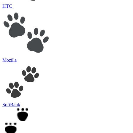
HTC
Mozilla
SoftBank