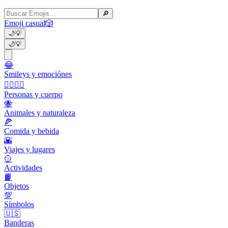
🔎
Emoji casual
🎲
🌙
💡
🌙
💡
😂
Smileys y emociónes
👩‍❤️‍💋‍👨
Personas y cuerpo
🐝
Animales y naturaleza
🍕
Comida y bebida
🌇
Viajes y lugares
🥎
Actividades
📙
Objetos
💯
Símbolos
🇺🇸
Banderas