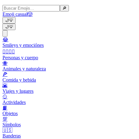
🔎
Emoji casual
🎲
🌙
💡
🌙
💡
😂
Smileys y emociónes
👩‍❤️‍💋‍👨
Personas y cuerpo
🐝
Animales y naturaleza
🍕
Comida y bebida
🌇
Viajes y lugares
🥎
Actividades
📙
Objetos
💯
Símbolos
🇺🇸
Banderas