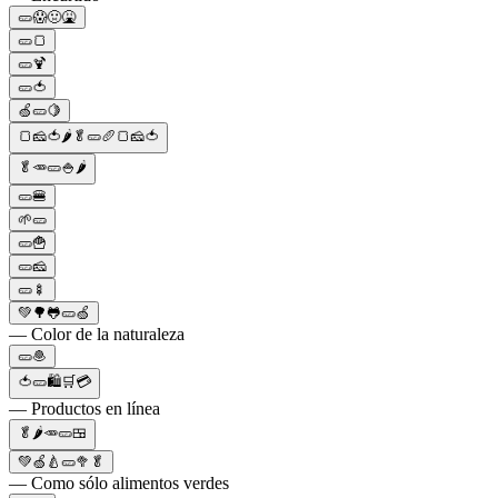
🥒😱🤢🤮
🥒🍞
🥒🍹
🥒🍅
🍏🥒🍋
🍞🧀🍅🌶️🥬🥒🥖🍞🧀🍅
🥬🥕🥒🍚🌶️
🥒🍔
🌱🥒
🥒🍟
🥒🧀
🥒🍢
💚🌳🐸🥒🍏
— Color de la naturaleza
🥒🧆
🍅🥒🛍🛒💳
— Productos en línea
🥬🌶️🥕🥒🍱
💚🍏🍐🥒🥦🥬
— Como sólo alimentos verdes