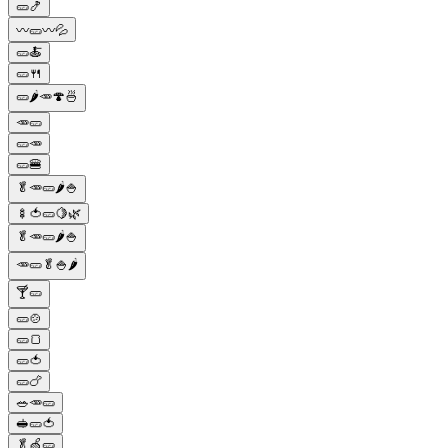
🥒🍤
〰️🥒〰️💦
🥒🍝
🥒🍴
🥒🌶️🥕🍄🍜
🥕🥒
🥒🥕
🥒🍔
🥬🥕🥒🌶️🍚
🍢🍅🥒🍋🌿
🥬🥕🥒🌶️🍚
🥕🥒🥬🍚🌶️
🍸🥒
🥒🍲
🥒🍞
🥒🍅
🥒🍗
🥗🥕🥒
🥪🥒🍅
🥬🍏🥒