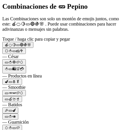
Combinaciones de 🥒 Pepino
Las Combinaciones son solo un montón de emojis juntos, como
este: 🍎🍊🍋🥒🔵🍇🌸 . Puede usar combinaciones para hacer
adivinanzas o mensajes sin palabras.
Toque / haga clic para copiar y pegar
🍎🍊🍋🥒🔵🍇🌸
🍞🍅🥒🧀🥦
— César
🥒🍅🧅🥔🥚
🍅🥒🛍🛒💳
— Productos en línea
🍆🥒🧂🥬
— Smoothie
🥒🥕🫛🥔🥚
🥒🍏🍈🥤
— Batidos
🎉🥒🍆
🥒🍅🥑
— Guarnición
🥚🍅🥒🥔