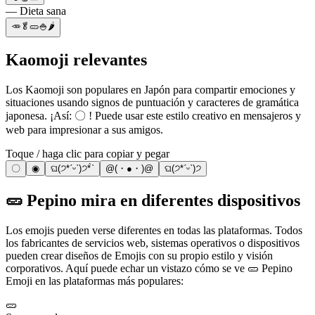
— Dieta sana
🥕🥬🥒🍚🌶️
Kaomoji relevantes
Los Kaomoji son populares en Japón para compartir emociones y
situaciones usando signos de puntuación y caracteres de gramática
japonesa. ¡Así: 〇 ! Puede usar este estilo creativo en mensajeros y
web para impresionar a sus amigos.
Toque / haga clic para copiar y pegar
〇
◉
ଘ(੭*ˊᵕˋ)੭* ̀ˋ
@(・●・)@
ଘ(੭*ˊᵕˋ)੭
🥒 Pepino mira en diferentes dispositivos
Los emojis pueden verse diferentes en todas las plataformas. Todos
los fabricantes de servicios web, sistemas operativos o dispositivos
pueden crear diseños de Emojis con su propio estilo y visión
corporativos. Aquí puede echar un vistazo cómo se ve 🥒 Pepino
Emoji en las plataformas más populares:
🥒