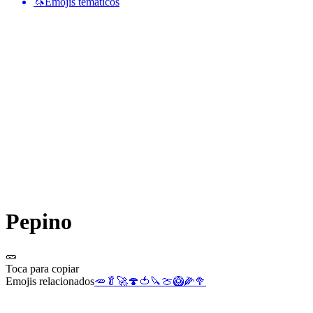
🦄
Emojis temáticos
Pepino
🥒
Toca para copiar
Emojis relacionados
🥕
🥬
🚀
🍄
🍅
🔪
🍈
🥝
🌽
🥦