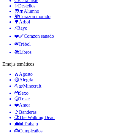
😔
Cara triste
✨
Destellos
🧑‍🎓
Alumno
💜
Corazon morado
🌳
Árbol
⚡
Rayo
❤️‍🩹
Corazon sanado
☘️
Trébol
📚
Libros
Emojis temáticos
🍎
Agosto
😄
Alegría
⛏🧱
Minecraft
💏
Sexo
😔
Triste
❤️
Amor
🚩
Banderas
🧟
The Walking Dead
💼📊
Trabajo
🎂
Cumpleaños