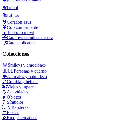
☘️
Trébol
📚
Libros
💙
Corazon azul
💖
Corazon brillante
📱
Teléfono movil
🤣
Cara revolcándose de risa
🥺
Cara suplicante
Colecciones
😂
Smileys y emociónes
👩‍❤️‍💋‍👨
Personas y cuerpo
🐝
Animales y naturaleza
🍕
Comida y bebida
🌇
Viajes y lugares
🥎
Actividades
📙
Objetos
💯
Símbolos
🇺🇸
Banderas
🎊
Fiestas
🦄
Emojis temáticos