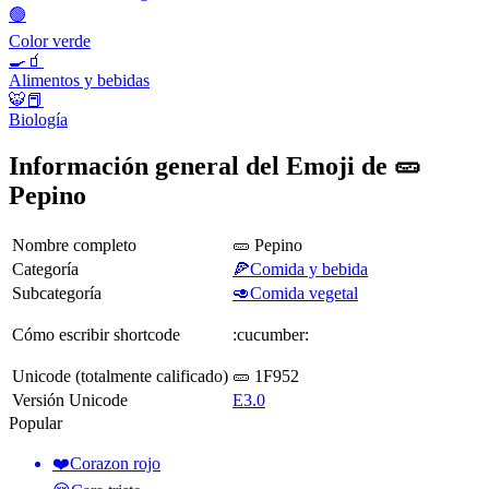
🟢
Color verde
🍳🧃
Alimentos y bebidas
🐯📕
Biología
Información general del Emoji de 🥒
Pepino
Nombre completo
🥒 Pepino
Categoría
🍕Comida y bebida
Subcategoría
🥑Comida vegetal
Cómo escribir shortcode
:cucumber:
Unicode (totalmente calificado)
🥒 1F952
Versión Unicode
E3.0
Popular
❤️
Corazon rojo