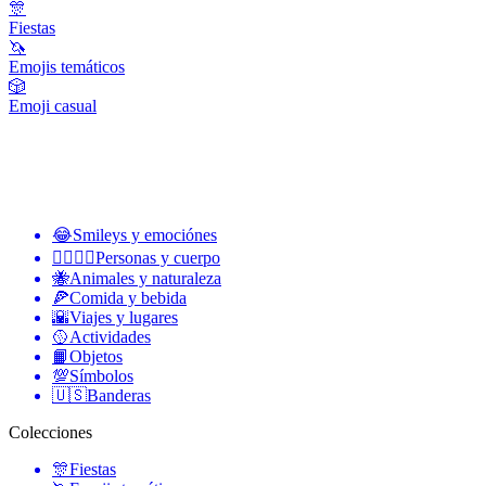
🎊
Fiestas
🦄
Emojis temáticos
🎲
Emoji casual
😂
Smileys y emociónes
👩‍❤️‍💋‍👨
Personas y cuerpo
🐝
Animales y naturaleza
🍕
Comida y bebida
🌇
Viajes y lugares
🥎
Actividades
📙
Objetos
💯
Símbolos
🇺🇸
Banderas
Colecciones
🎊
Fiestas