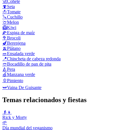
🚀
Cohete
🍄
Seta
🍅
Tomate
🔪
Cuchillo
🍈
Melon
🥝
Kiwi
🌽
Espiga de maíz
🥦
Brocoli
🍆
Berenjena
🍌
Plátano
🥗
Ensalada verde
📍
Chincheta de cabeza redonda
🥙
Bocadillo de pan de pita
🍐
Pera
🍏
Manzana verde
🫑
Pimiento
🫛
Vaina De Guisante
Temas relacionados y fiestas
👴👦
Rick y Morty
🌱
Día mundial del veganismo