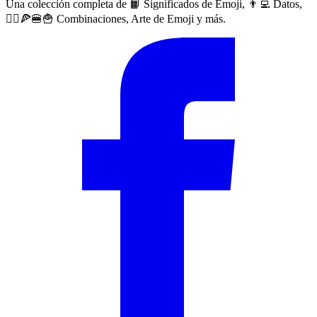
Una colección completa de 📙 Significados de Emoji, 👨‍💻 Datos,
🙅‍♀️🍕🍔🍟 Combinaciones, Arte de Emoji y más.