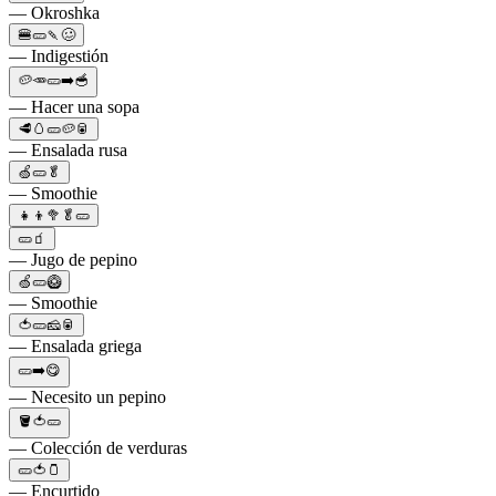
— Okroshka
🍔🥒🍡🥴
— Indigestión
🥔🥕🥒➡️🥣
— Hacer una sopa
🥩🥚🥒🥔🥫
— Ensalada rusa
🍏🥒🥬
— Smoothie
👧👦🥦🥬🥒
🥒🧃
— Jugo de pepino
🍏🥒🥝
— Smoothie
🍅🥒🧀🥫
— Ensalada griega
🥒➡️😋
— Necesito un pepino
🪣🍅🥒
— Colección de verduras
🥒🍅🫙
— Encurtido