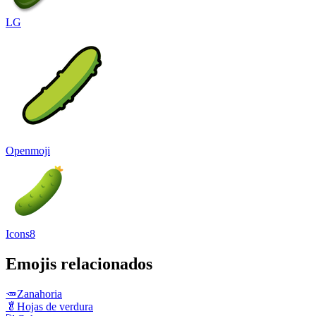
LG
Openmoji
Icons8
Emojis relacionados
🥕
Zanahoria
🥬
Hojas de verdura