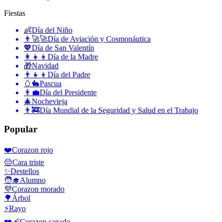
Fiestas
👶
Día del Niño
👨‍🚀🚀
Día de Aviación y Cosmonáutica
💖
Día de San Valentín
👩‍👧‍👦
Día de la Madre
🎁
Navidad
👨‍👧‍👦
Día del Padre
🥚🐇
Pascua
👨‍💼
Día del Presidente
🎄
Nochevieja
👨‍🚒
Día Mundial de la Seguridad y Salud en el Trabajo
Popular
❤️
Corazon rojo
😔
Cara triste
✨
Destellos
🧑‍🎓
Alumno
💜
Corazon morado
🌳
Árbol
⚡
Rayo
❤️‍🩹
Corazon sanado