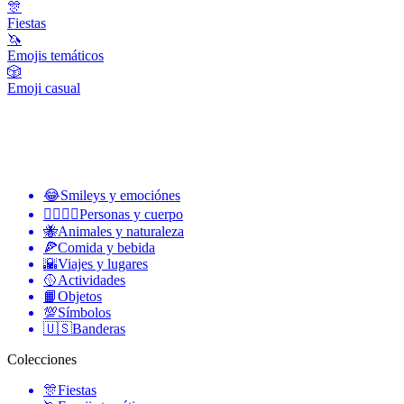
🎊
Fiestas
🦄
Emojis temáticos
🎲
Emoji casual
😂
Smileys y emociónes
👩‍❤️‍💋‍👨
Personas y cuerpo
🐝
Animales y naturaleza
🍕
Comida y bebida
🌇
Viajes y lugares
🥎
Actividades
📙
Objetos
💯
Símbolos
🇺🇸
Banderas
Colecciones
🎊
Fiestas