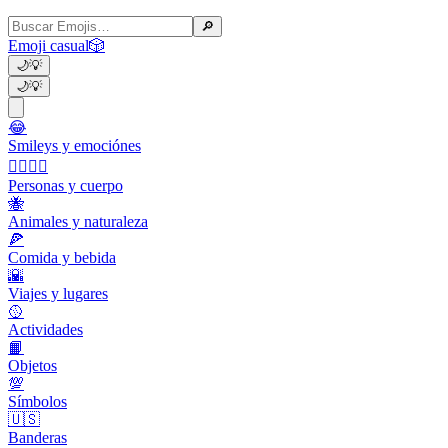
🔎
Emoji casual
🎲
🌙
💡
🌙
💡
😂
Smileys y emociónes
👩‍❤️‍💋‍👨
Personas y cuerpo
🐝
Animales y naturaleza
🍕
Comida y bebida
🌇
Viajes y lugares
🥎
Actividades
📙
Objetos
💯
Símbolos
🇺🇸
Banderas