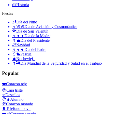
📖
Historia
Fiestas
👶
Día del Niño
👨‍🚀🚀
Día de Aviación y Cosmonáutica
💖
Día de San Valentín
👩‍👧‍👦
Día de la Madre
👨‍💼
Día del Presidente
🎁
Navidad
👨‍👧‍👦
Día del Padre
🥚🐇
Pascua
🎄
Nochevieja
👨‍🚒
Día Mundial de la Seguridad y Salud en el Trabajo
Popular
❤️
Corazon rojo
😔
Cara triste
✨
Destellos
🧑‍🎓
Alumno
💜
Corazon morado
📱
Teléfono movil
❤️‍🩹
Corazon sanado