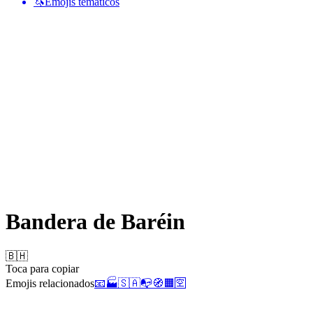
🦄
Emojis temáticos
Bandera de Baréin
🇧🇭
Toca para copiar
Emojis relacionados
📧
🏭
🇸🇦
📭
🧭
🟧
🈳