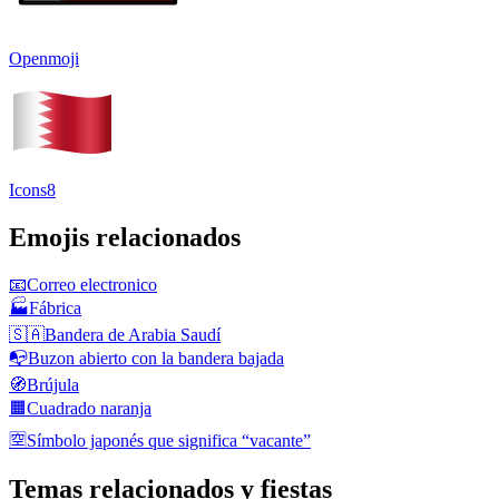
Openmoji
Icons8
Emojis relacionados
📧
Correo electronico
🏭
Fábrica
🇸🇦
Bandera de Arabia Saudí
📭
Buzon abierto con la bandera bajada
🧭
Brújula
🟧
Cuadrado naranja
🈳
Símbolo japonés que significa “vacante”
Temas relacionados y fiestas