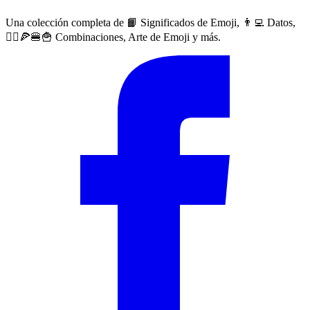
Una colección completa de 📙 Significados de Emoji, 👨‍💻 Datos,
🙅‍♀️🍕🍔🍟 Combinaciones, Arte de Emoji y más.