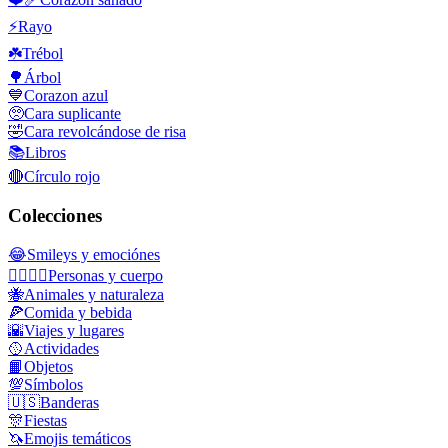
⚡
Rayo
☘️
Trébol
🌳
Árbol
💙
Corazon azul
🥺
Cara suplicante
🤣
Cara revolcándose de risa
📚
Libros
🔴
Círculo rojo
Colecciones
😂
Smileys y emociónes
👩‍❤️‍💋‍👨
Personas y cuerpo
🐝
Animales y naturaleza
🍕
Comida y bebida
🌇
Viajes y lugares
🥎
Actividades
📙
Objetos
💯
Símbolos
🇺🇸
Banderas
🎊
Fiestas
🦄
Emojis temáticos