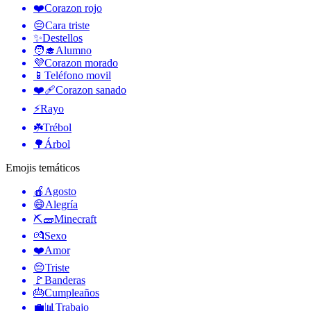
❤️
Corazon rojo
😔
Cara triste
✨
Destellos
🧑‍🎓
Alumno
💜
Corazon morado
📱
Teléfono movil
❤️‍🩹
Corazon sanado
⚡
Rayo
☘️
Trébol
🌳
Árbol
Emojis temáticos
🍎
Agosto
😄
Alegría
⛏🧱
Minecraft
💏
Sexo
❤️
Amor
😔
Triste
🚩
Banderas
🎂
Cumpleaños
💼📊
Trabajo