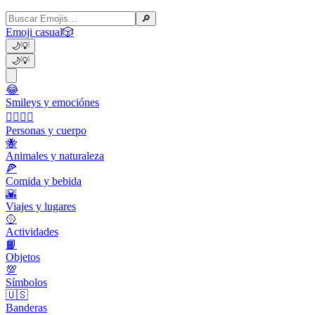
🔎
Emoji casual
🎲
🌙
💡
🌙
💡
😂
Smileys y emociónes
👩‍❤️‍💋‍👨
Personas y cuerpo
🐝
Animales y naturaleza
🍕
Comida y bebida
🌇
Viajes y lugares
🥎
Actividades
📙
Objetos
💯
Símbolos
🇺🇸
Banderas