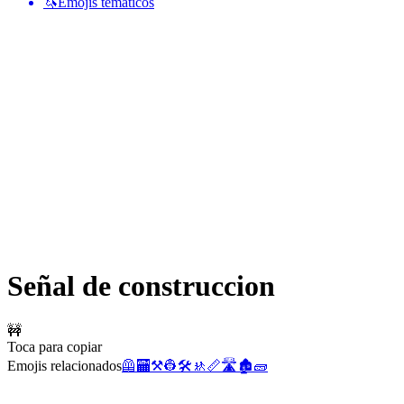
🦄
Emojis temáticos
Señal de construccion
🚧
Toca para copiar
Emojis relacionados
🦺
🏧
⚒️
👷
🛠️
🚸
📏
🛣️
🏚️
🧱