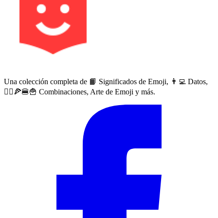
Una colección completa de 📙 Significados de Emoji, 👨‍💻 Datos,
🙅‍♀️🍕🍔🍟 Combinaciones, Arte de Emoji y más.