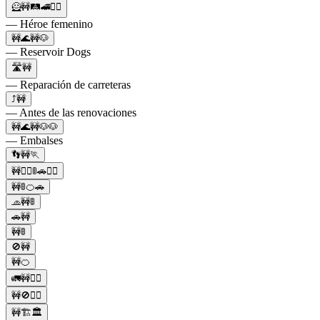
🦸🚧🛤️🚄🦸‍♀️
— Héroe femenino
🚧🌊🚧🐶
— Reservoir Dogs
🛣️🚧
— Reparación de carreteras
⤴️🚧
— Antes de las renovaciones
🚧🌊🚧🐶🐶
— Embalses
👣🚧🏃
🚧👷‍♀️🚦🚗👷‍♂️
🚧🚦🍊🚗
🧢🚧🚦
🚗🚧
🚧🚦
🚫🚧
🚧🍊
🚛🚧👷‍♂️
🚧🚫🚶‍♀️
🚧🏗️🏛️