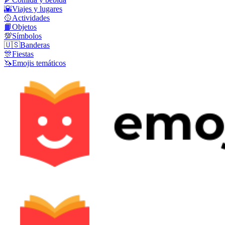
🌇
Viajes y lugares
🥎
Actividades
📙
Objetos
💯
Símbolos
🇺🇸
Banderas
🎊
Fiestas
🦄
Emojis temáticos