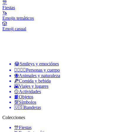
🎊
Fiestas
🦄
Emojis temáticos
🎲
Emoji casual
😂
Smileys y emociónes
👩‍❤️‍💋‍👨
Personas y cuerpo
🐝
Animales y naturaleza
🍕
Comida y bebida
🌇
Viajes y lugares
🥎
Actividades
📙
Objetos
💯
Símbolos
🇺🇸
Banderas
Colecciones
🎊
Fiestas