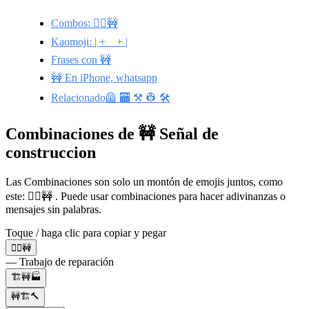
Combos: 👷‍♀️🚧
Kaomoji: | + _ + |
Frases con 🚧
🚧 En iPhone, whatsapp
Relacionado🦺 🏧 ⚒️ 👷 🛠️
Combinaciones de 🚧 Señal de
construccion
Las Combinaciones son solo un montón de emojis juntos, como
este: 👷‍♀️🚧 . Puede usar combinaciones para hacer adivinanzas o
mensajes sin palabras.
Toque / haga clic para copiar y pegar
👷‍♀️🚧
— Trabajo de reparación
🏗️🚧🏭
🚧🏗🔨