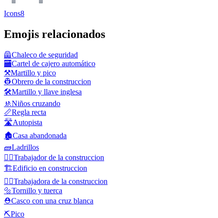
Icons8
Emojis relacionados
🦺
Chaleco de seguridad
🏧
Cartel de cajero automático
⚒️
Martillo y pico
👷
Obrero de la construccion
🛠️
Martillo y llave inglesa
🚸
Niños cruzando
📏
Regla recta
🛣️
Autopista
🏚️
Casa abandonada
🧱
Ladrillos
👷‍♂️
Trabajador de la construccion
🏗️
Edificio en construccion
👷‍♀️
Trabajadora de la construccion
🔩
Tornillo y tuerca
⛑️
Casco con una cruz blanca
⛏️
Pico