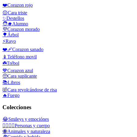
❤️
Corazon rojo
😔
Cara triste
✨
Destellos
🧑‍🎓
Alumno
💜
Corazon morado
🌳
Árbol
⚡
Rayo
❤️‍🩹
Corazon sanado
📱
Teléfono movil
☘️
Trébol
💙
Corazon azul
🥺
Cara suplicante
📚
Libros
🤣
Cara revolcándose de risa
🔥
Fuego
Colecciones
😂
Smileys y emociónes
👩‍❤️‍💋‍👨
Personas y cuerpo
🐝
Animales y naturaleza
🍕
Comida y bebida