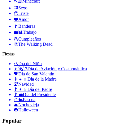
⛏🧱
Minecraft
💏
Sexo
😔
Triste
❤️
Amor
🚩
Banderas
💼📊
Trabajo
🎂
Cumpleaños
🧟
The Walking Dead
Fiestas
👶
Día del Niño
👨‍🚀🚀
Día de Aviación y Cosmonáutica
💖
Día de San Valentín
👩‍👧‍👦
Día de la Madre
🎁
Navidad
👨‍👧‍👦
Día del Padre
👨‍💼
Día del Presidente
🥚🐇
Pascua
🎄
Nochevieja
🎃
Halloween
Popular