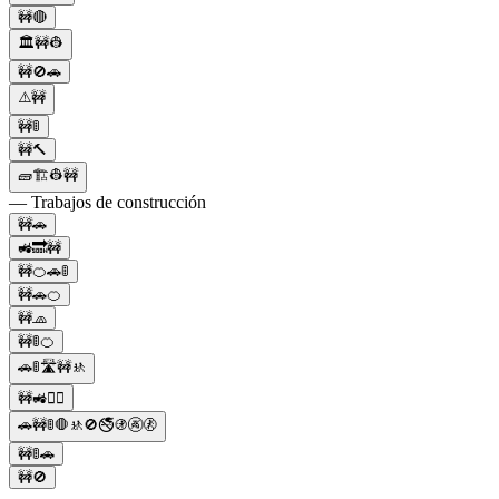
🚧🔴
🏛️🚧👷
🚧🚫🚗
⚠️🚧
🚧🚦
🚧🔨
🧱🏗👷🚧
— Trabajos de construcción
🚧🚗
🚜🔜🚧
🚧🍊🚗🚦
🚧🚗🍊
🚧🧢
🚧🚦🍊
🚗🚦🛣️🚧🚸
🚧🚜👷‍♂️
🚗🚧🚦🛑🚸🚫🚭🚯🚱🚷
🚧🚦🚗
🚧🚫