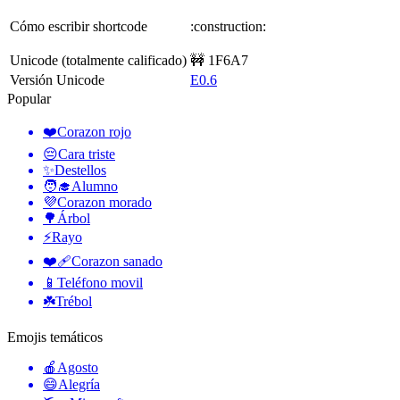
Cómo escribir shortcode
:construction:
Unicode (totalmente calificado)
🚧 1F6A7
Versión Unicode
E0.6
Popular
❤️
Corazon rojo
😔
Cara triste
✨
Destellos
🧑‍🎓
Alumno
💜
Corazon morado
🌳
Árbol
⚡
Rayo
❤️‍🩹
Corazon sanado
📱
Teléfono movil
☘️
Trébol
Emojis temáticos
🍎
Agosto
😄
Alegría