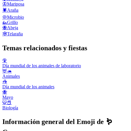
🦋
Mariposa
🕷️
Araña
🦠
Microbio
🦗
Grillo
🐝
Abeja
🕸️
Telaraña
Temas relacionados y fiestas
🦚
Día mundial de los animales de laboratorio
🦌🦔
Animales
🦓
Día mundial de los animales
🐝
Mayo
🐯📕
Biología
Información general del Emoji de 🪱