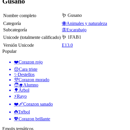
Gusano
🪱 Gusano
Nombre completo
Categoría
🐝Animales y naturaleza
Subcategoría
🦋Escarabajo
🪱 1FAB1
Unicode (totalmente calificado)
Versión Unicode
E13.0
Popular
❤️
Corazon rojo
😔
Cara triste
✨
Destellos
💜
Corazon morado
🧑‍🎓
Alumno
🌳
Árbol
⚡
Rayo
❤️‍🩹
Corazon sanado
☘️
Trébol
💖
Corazon brillante
Emojis temáticos