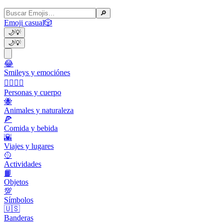
🔎
Emoji casual
🎲
🌙
💡
🌙
💡
😂
Smileys y emociónes
👩‍❤️‍💋‍👨
Personas y cuerpo
🐝
Animales y naturaleza
🍕
Comida y bebida
🌇
Viajes y lugares
🥎
Actividades
📙
Objetos
💯
Símbolos
🇺🇸
Banderas