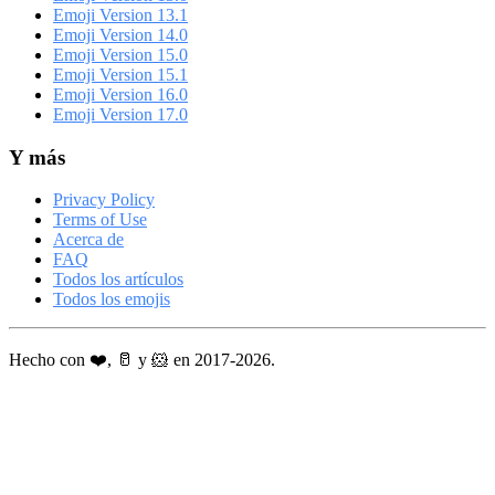
Emoji Version 13.1
Emoji Version 14.0
Emoji Version 15.0
Emoji Version 15.1
Emoji Version 16.0
Emoji Version 17.0
Y más
Privacy Policy
Terms of Use
Acerca de
FAQ
Todos los artículos
Todos los emojis
Hecho con ❤️, 🥛 y 🐹 en 2017-2026.