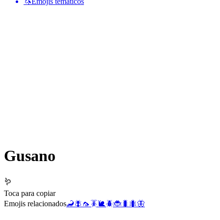
🦄
Emojis temáticos
Gusano
🪱
Toca para copiar
Emojis relacionados
🦂
🪰
🦟
🪳
🐌
🪲
🐞
🐛
🐜
🦋