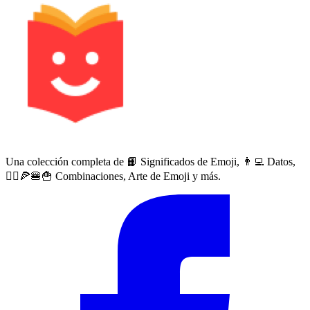
Una colección completa de 📙 Significados de Emoji, 👨‍💻 Datos,
🙅‍♀️🍕🍔🍟 Combinaciones, Arte de Emoji y más.