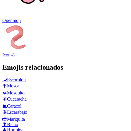
Openmoji
Icons8
Emojis relacionados
🦂
Escorpion
🪰
Mosca
🦟
Mosquito
🪳
Cucaracha
🐌
Caracol
🪲
Escarabajo
🐞
Mariquita
🐛
Bicho
🐜
Hormiga