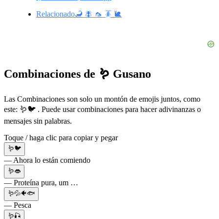
Relacionado🦂 🪰 🦟 🪳 🐌
Combinaciones de 🪱 Gusano
Las Combinaciones son solo un montón de emojis juntos, como
este: 🪱🐦 . Puede usar combinaciones para hacer adivinanzas o
mensajes sin palabras.
Toque / haga clic para copiar y pegar
🪱🐦
— Ahora lo están comiendo
🪱👄
— Proteína pura, um …
🪱💦🐠🐟
— Pesca
🪱🎣