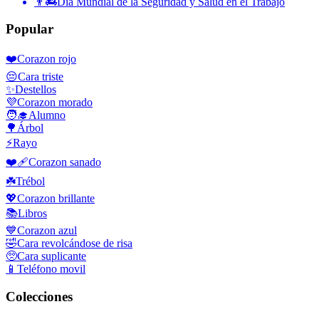
👨‍🚒
Día Mundial de la Seguridad y Salud en el Trabajo
Popular
❤️
Corazon rojo
😔
Cara triste
✨
Destellos
💜
Corazon morado
🧑‍🎓
Alumno
🌳
Árbol
⚡
Rayo
❤️‍🩹
Corazon sanado
☘️
Trébol
💖
Corazon brillante
📚
Libros
💙
Corazon azul
🤣
Cara revolcándose de risa
🥺
Cara suplicante
📱
Teléfono movil
Colecciones