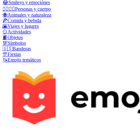
😂
Smileys y emociónes
👩‍❤️‍💋‍👨
Personas y cuerpo
🐝
Animales y naturaleza
🍕
Comida y bebida
🌇
Viajes y lugares
🥎
Actividades
📙
Objetos
💯
Símbolos
🇺🇸
Banderas
🎊
Fiestas
🦄
Emojis temáticos