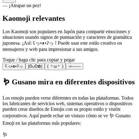
— ¡Atrapar un pez!
Kaomoji relevantes
Los Kaomoji son populares en Japón para compartir emociones y
situaciones usando signos de puntuación y caracteres de gramática
japonesa. ¡Así: ʕっ•ᴥ•ʔっ ! Puede usar este estilo creativo en
mensajeros y web para impresionar a sus amigos.
Toque / haga clic para copiar y pegar
ʕっ•ᴥ•ʔっ
(ʘᴗʘ✿)
( ＾ω＾ )
-=-------
🪱 Gusano mira en diferentes dispositivos
Los emojis pueden verse diferentes en todas las plataformas. Todos
los fabricantes de servicios web, sistemas operativos o dispositivos
pueden crear diseños de Emojis con su propio estilo y visión
corporativos. Aquí puede echar un vistazo cómo se ve 🪱 Gusano
Emoji en las plataformas más populares:
🪱