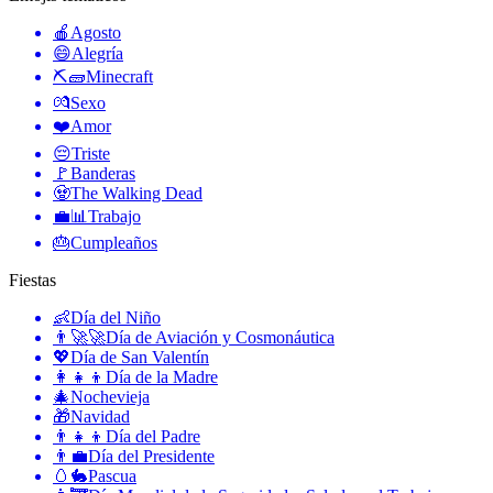
🍎
Agosto
😄
Alegría
⛏🧱
Minecraft
💏
Sexo
❤️
Amor
😔
Triste
🚩
Banderas
🧟
The Walking Dead
💼📊
Trabajo
🎂
Cumpleaños
Fiestas
👶
Día del Niño
👨‍🚀🚀
Día de Aviación y Cosmonáutica
💖
Día de San Valentín
👩‍👧‍👦
Día de la Madre
🎄
Nochevieja
🎁
Navidad
👨‍👧‍👦
Día del Padre
👨‍💼
Día del Presidente
🥚🐇
Pascua