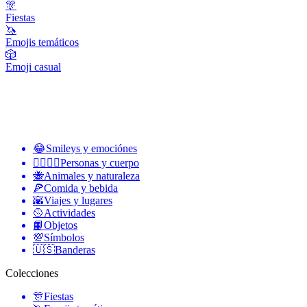
🎊
Fiestas
🦄
Emojis temáticos
🎲
Emoji casual
😂
Smileys y emociónes
👩‍❤️‍💋‍👨
Personas y cuerpo
🐝
Animales y naturaleza
🍕
Comida y bebida
🌇
Viajes y lugares
🥎
Actividades
📙
Objetos
💯
Símbolos
🇺🇸
Banderas
Colecciones
🎊
Fiestas