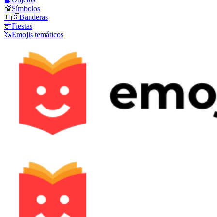
💯
Símbolos
🇺🇸
Banderas
🎊
Fiestas
🦄
Emojis temáticos