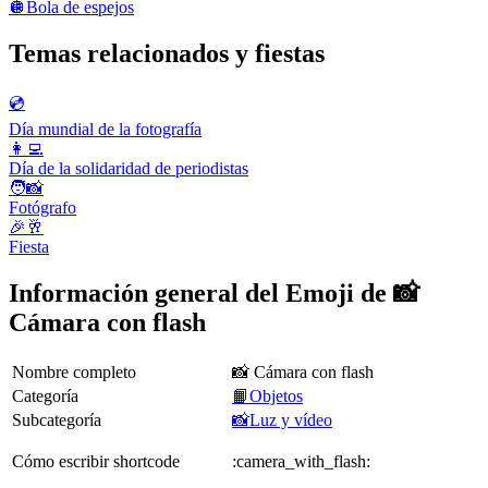
🪩
Bola de espejos
Temas relacionados y fiestas
💿
Día mundial de la fotografía
👩‍💻
Día de la solidaridad de periodistas
🧑📸
Fotógrafo
🎉🥂
Fiesta
Información general del Emoji de 📸
Cámara con flash
Nombre completo
📸 Cámara con flash
Categoría
📙Objetos
Subcategoría
📸Luz y vídeo
Cómo escribir shortcode
:camera_with_flash: