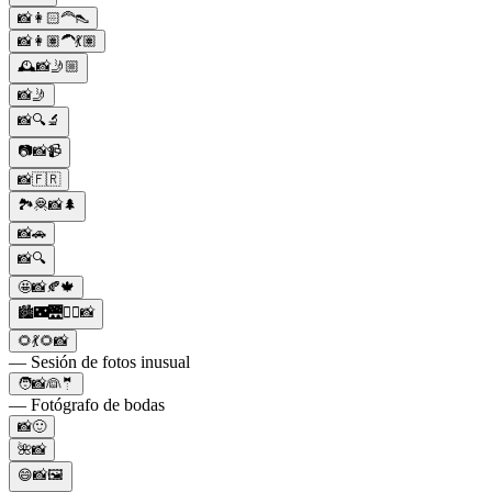
📸👩🏻‍🦰👠
📸👩🏽‍🦱💃🏽
🕰️📸🤳🏼
📸🤳
📸🔍🔬
📷📸📹
📸🇫🇷
🏞️🦧📸🌲
📸🚗
📸🔍
🤩📸🍂🍁
🏙️🌃🌉🚶‍♀️📸
🌻💃🌻📸
— Sesión de fotos inusual
🧑📸👰🤵
— Fotógrafo de bodas
📸🙂
🌺📸
😄📸🖼