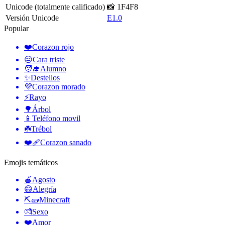
Unicode (totalmente calificado)
📸 1F4F8
Versión Unicode
E1.0
Popular
❤️
Corazon rojo
😔
Cara triste
🧑‍🎓
Alumno
✨
Destellos
💜
Corazon morado
⚡
Rayo
🌳
Árbol
📱
Teléfono movil
☘️
Trébol
❤️‍🩹
Corazon sanado
Emojis temáticos
🍎
Agosto
😄
Alegría
⛏🧱
Minecraft
💏
Sexo
❤️
Amor