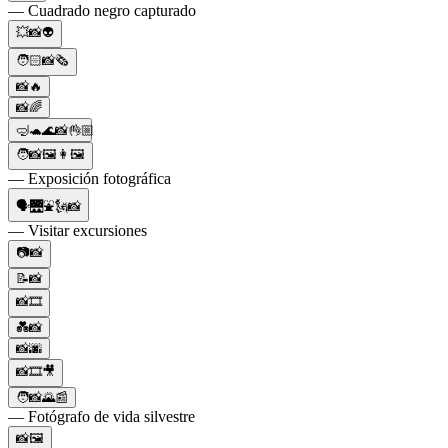
— Cuadrado negro capturado
💥📸👽
🧑🏻📸🗞
📸🔥
📸🌈
🤿🐢🌊📸👌🏼
🧑📸🖼👩🖼
— Exposición fotográfica
🗣🌉⛲🗽📸
— Visitar excursiones
📷📸
📝📸
📸🎞
💑📸
📸🌆
📸🎞️🎥
🧑📸🌄📰
— Fotógrafo de vida silvestre
📸🖼