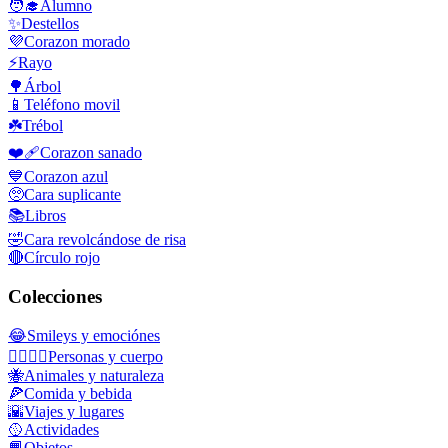
🧑‍🎓
Alumno
✨
Destellos
💜
Corazon morado
⚡
Rayo
🌳
Árbol
📱
Teléfono movil
☘️
Trébol
❤️‍🩹
Corazon sanado
💙
Corazon azul
🥺
Cara suplicante
📚
Libros
🤣
Cara revolcándose de risa
🔴
Círculo rojo
Colecciones
😂
Smileys y emociónes
👩‍❤️‍💋‍👨
Personas y cuerpo
🐝
Animales y naturaleza
🍕
Comida y bebida
🌇
Viajes y lugares
🥎
Actividades
📙
Objetos