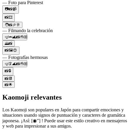
— Foto para Pinterest
📷📸📹
📸🎞️
🧑📸🎉🥂
— Filmando la celebración
🤿🦈🌊📸👌🏼
🌄📸
📸🖼😍
— Fotografías hermosas
🤿🦑🌊📸👌🏼
📸🔒
📸📆
📸🌟
Kaomoji relevantes
Los Kaomoji son populares en Japón para compartir emociones y
situaciones usando signos de puntuación y caracteres de gramática
japonesa. ¡Así: [◉”] ! Puede usar este estilo creativo en mensajeros
y web para impresionar a sus amigos.