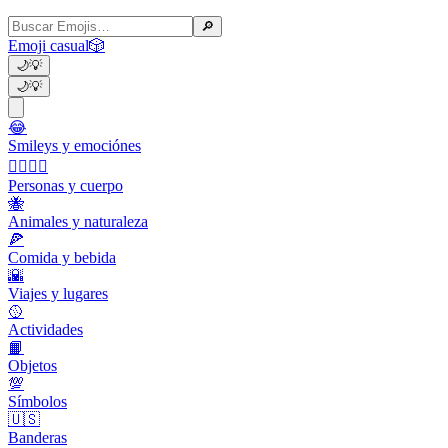
🔎
Emoji casual
🎲
🌙
💡
🌙
💡
😂
Smileys y emociónes
👩‍❤️‍💋‍👨
Personas y cuerpo
🐝
Animales y naturaleza
🍕
Comida y bebida
🌇
Viajes y lugares
🥎
Actividades
📙
Objetos
💯
Símbolos
🇺🇸
Banderas