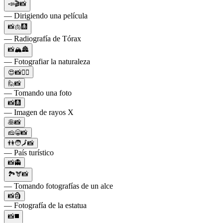
📣🎬📸
— Dirigiendo una película
📸🫁🩻
— Radiografía de Tórax
📸🏔️🏯
— Fotografiar la naturaleza
😍📸❤‍🔥
🙋📸
— Tomando una foto
📸🩻
— Imagen de rayos X
🥞📸
🧀😁📸
👫🧑🗾📸
— País turístico
📸👻
🏞🫎📸
— Tomando fotografías de un alce
📸🗿
— Fotografía de la estatua
📸◼️