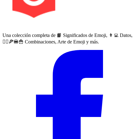
Una colección completa de 📙 Significados de Emoji, 👨‍💻 Datos,
🙅‍♀️🍕🍔🍟 Combinaciones, Arte de Emoji y más.