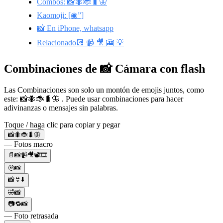
Combos: 📸🐜🐞🐛🦋
Kaomoji: [◉”]
📸 En iPhone, whatsapp
Relacionado💽 📹 🎥 🎦 💡
Combinaciones de 📸 Cámara con flash
Las Combinaciones son solo un montón de emojis juntos, como
este: 📸🐜🐞🐛🦋 . Puede usar combinaciones para hacer
adivinanzas o mensajes sin palabras.
Toque / haga clic para copiar y pegar
📸🐜🐞🐛🦋
— Fotos macro
📄📸📹🎥📽🎞
🤨📸
📸👙⬇️
🤣📸
📷🔁📸
— Foto retrasada