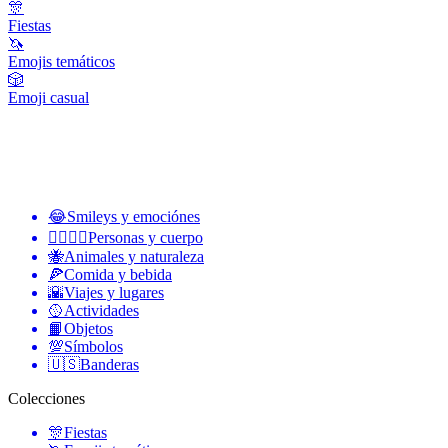
🎊
Fiestas
🦄
Emojis temáticos
🎲
Emoji casual
😂
Smileys y emociónes
👩‍❤️‍💋‍👨
Personas y cuerpo
🐝
Animales y naturaleza
🍕
Comida y bebida
🌇
Viajes y lugares
🥎
Actividades
📙
Objetos
💯
Símbolos
🇺🇸
Banderas
Colecciones
🎊
Fiestas