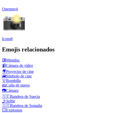
Openmoji
Icons8
Emojis relacionados
💽
Minidisc
📹
Cámara de vídeo
🎥
Proyector de cine
🎦
Símbolo de cine
💡
Bombilla
🧀
Cuña de queso
📷
Cámara
🇸🇪
Bandera de Suecia
🤳
Selfie
🇸🇴
Bandera de Somalia
💥
Explosion