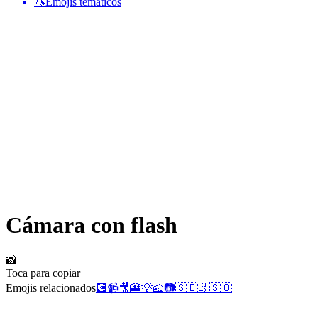
🦄
Emojis temáticos
Cámara con flash
📸
Toca para copiar
Emojis relacionados
💽
📹
🎥
🎦
💡
🧀
📷
🇸🇪
🤳
🇸🇴