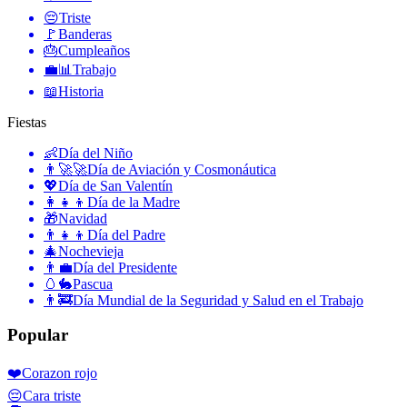
😔
Triste
🚩
Banderas
🎂
Cumpleaños
💼📊
Trabajo
📖
Historia
Fiestas
👶
Día del Niño
👨‍🚀🚀
Día de Aviación y Cosmonáutica
💖
Día de San Valentín
👩‍👧‍👦
Día de la Madre
🎁
Navidad
👨‍👧‍👦
Día del Padre
🎄
Nochevieja
👨‍💼
Día del Presidente
🥚🐇
Pascua
👨‍🚒
Día Mundial de la Seguridad y Salud en el Trabajo
Popular
❤️
Corazon rojo
😔
Cara triste