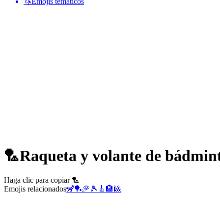
🦄
Emojis temáticos
🏸
Raqueta y volante de bádmin
Haga clic para copiar 🏸
Emojis relacionados
🦨
🏓
🥏
🎾
🎸
🏨
🎱