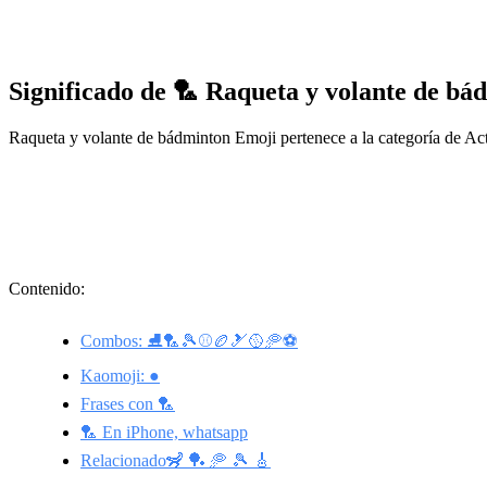
Significado de 🏸 Raqueta y volante de b
Raqueta y volante de bádminton Emoji pertenece a la categoría de Ac
Contenido:
Combos: ⛸🏸🎾⚾️🏉🎿🥎🥏⚽
Kaomoji: ●
Frases con 🏸
🏸 En iPhone, whatsapp
Relacionado🦨 🏓 🥏 🎾 🎸