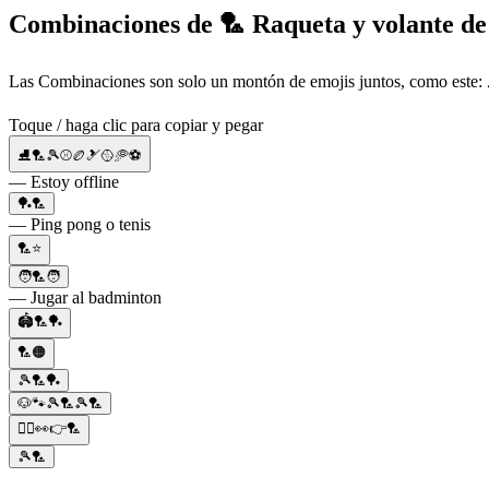
Combinaciones de 🏸 Raqueta y volante d
Las Combinaciones son solo un montón de emojis juntos, como este:
Toque / haga clic para copiar y pegar
⛸🏸🎾⚾️🏉🎿🥎🥏⚽
— Estoy offline
🏓🏸
— Ping pong o tenis
🏸⭐
🧑🏸🧑
— Jugar al badminton
🏟️🏸🏓
🏸🟠
🎾🏸🏓
🐶🐾🎾🏸🎾🏸
🧑‍⚖️👀👉🏸
🎾🏸