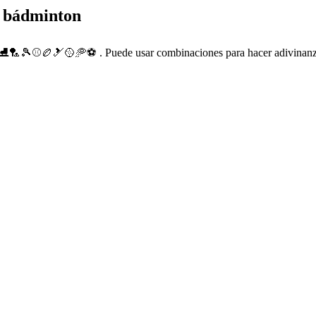
e bádminton
 ⛸🏸🎾⚾️🏉🎿🥎🥏⚽ . Puede usar combinaciones para hacer adivinanza