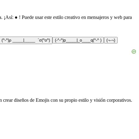
 ¡Así: ● ! Puede usar este estilo creativo en mensajeros y web para
(^-^)ρ _____|_____゜σ(^o^)
(-^-^)p_____|_o____q(^-^ )
(¬-¬)
n crear diseños de Emojis con su propio estilo y visión corporativos.