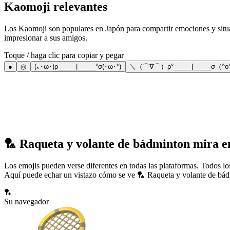
Kaomoji relevantes
Los Kaomoji son populares en Japón para compartir emociones y situac
impresionar a sus amigos.
Toque / haga clic para copiar y pegar
●
◎
(｡･ω･)ρ_____|_____°σ(･ω･*)
＼（⌒∇⌒）ρ°_____|_____σ（^
🏸 Raqueta y volante de bádminton mira en 
Los emojis pueden verse diferentes en todas las plataformas. Todos los
Aquí puede echar un vistazo cómo se ve 🏸 Raqueta y volante de bád
🏸
Su navegador