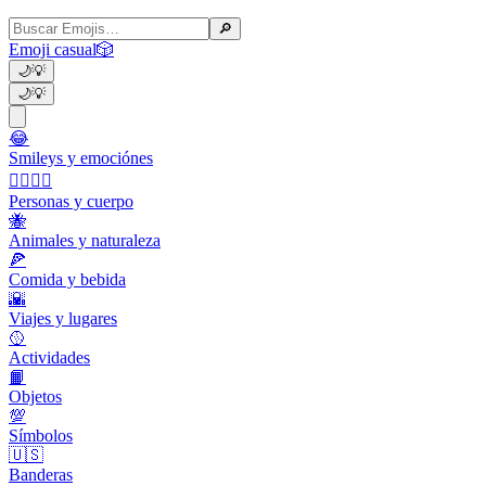
🔎
Emoji casual
🎲
🌙
💡
🌙
💡
😂
Smileys y emociónes
👩‍❤️‍💋‍👨
Personas y cuerpo
🐝
Animales y naturaleza
🍕
Comida y bebida
🌇
Viajes y lugares
🥎
Actividades
📙
Objetos
💯
Símbolos
🇺🇸
Banderas