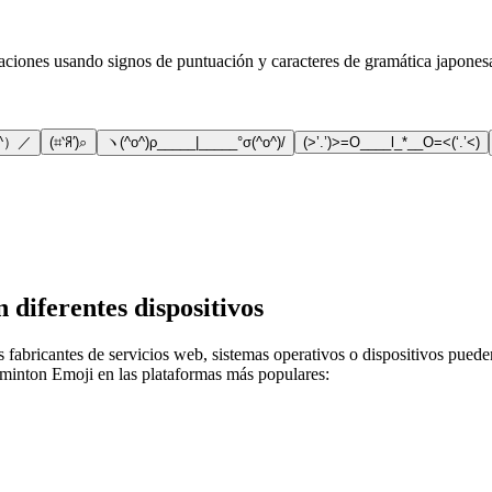
iones usando signos de puntuación y caracteres de gramática japonesa.
o^）／
(⌗‵ꋪ′)⌕
ヽ(^o^)ρ_____|_____°σ(^o^)/
(>’.’)>=O____l_*__O=<(‘.’<)
diferentes dispositivos
 fabricantes de servicios web, sistemas operativos o dispositivos puede
minton Emoji en las plataformas más populares: