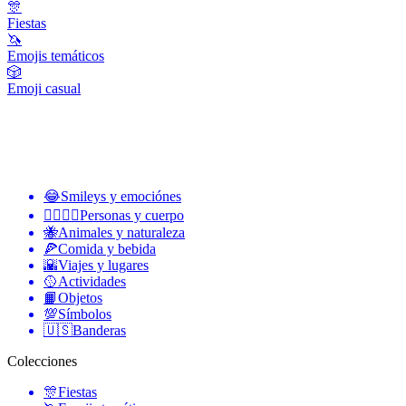
🎊
Fiestas
🦄
Emojis temáticos
🎲
Emoji casual
😂
Smileys y emociónes
👩‍❤️‍💋‍👨
Personas y cuerpo
🐝
Animales y naturaleza
🍕
Comida y bebida
🌇
Viajes y lugares
🥎
Actividades
📙
Objetos
💯
Símbolos
🇺🇸
Banderas
Colecciones
🎊
Fiestas