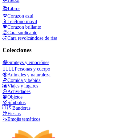
☘️
Trébol
📚
Libros
💙
Corazon azul
📱
Teléfono movil
💖
Corazon brillante
🥺
Cara suplicante
🤣
Cara revolcándose de risa
Colecciones
😂
Smileys y emociónes
👩‍❤️‍💋‍👨
Personas y cuerpo
🐝
Animales y naturaleza
🍕
Comida y bebida
🌇
Viajes y lugares
🥎
Actividades
📙
Objetos
💯
Símbolos
🇺🇸
Banderas
🎊
Fiestas
🦄
Emojis temáticos