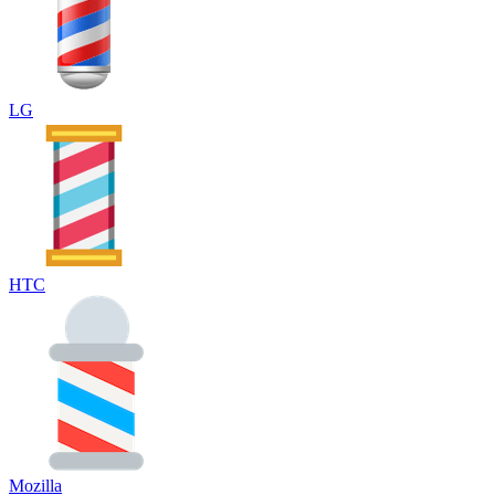
LG
HTC
Mozilla