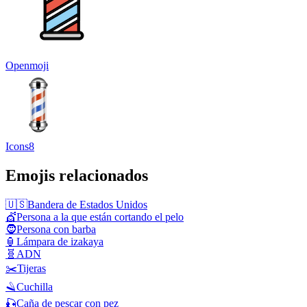
Openmoji
Icons8
Emojis relacionados
🇺🇸
Bandera de Estados Unidos
💇
Persona a la que están cortando el pelo
🧔
Persona con barba
🏮
Lámpara de izakaya
🧬
ADN
✂️
Tijeras
🪒
Cuchilla
🎣
Caña de pescar con pez