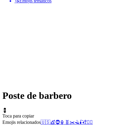
🦄
Emojis temáticos
Poste de barbero
💈
Toca para copiar
Emojis relacionados
🇺🇸
💇
🧔
🏮
🧬
✂️
🪒
🎣
🚏
🧔‍♂️