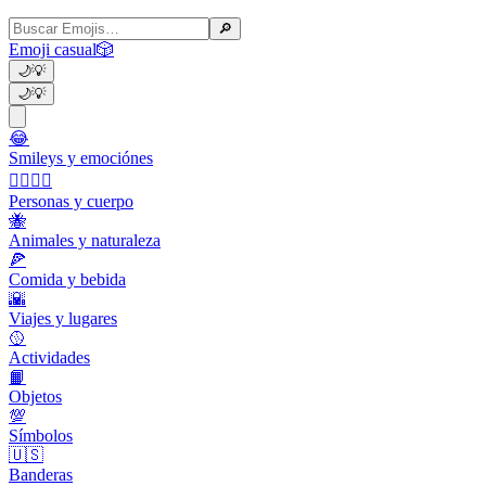
🔎
Emoji casual
🎲
🌙
💡
🌙
💡
😂
Smileys y emociónes
👩‍❤️‍💋‍👨
Personas y cuerpo
🐝
Animales y naturaleza
🍕
Comida y bebida
🌇
Viajes y lugares
🥎
Actividades
📙
Objetos
💯
Símbolos
🇺🇸
Banderas