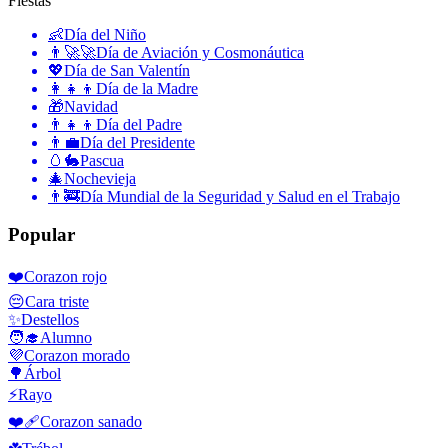
Fiestas
👶
Día del Niño
👨‍🚀🚀
Día de Aviación y Cosmonáutica
💖
Día de San Valentín
👩‍👧‍👦
Día de la Madre
🎁
Navidad
👨‍👧‍👦
Día del Padre
👨‍💼
Día del Presidente
🥚🐇
Pascua
🎄
Nochevieja
👨‍🚒
Día Mundial de la Seguridad y Salud en el Trabajo
Popular
❤️
Corazon rojo
😔
Cara triste
✨
Destellos
🧑‍🎓
Alumno
💜
Corazon morado
🌳
Árbol
⚡
Rayo
❤️‍🩹
Corazon sanado