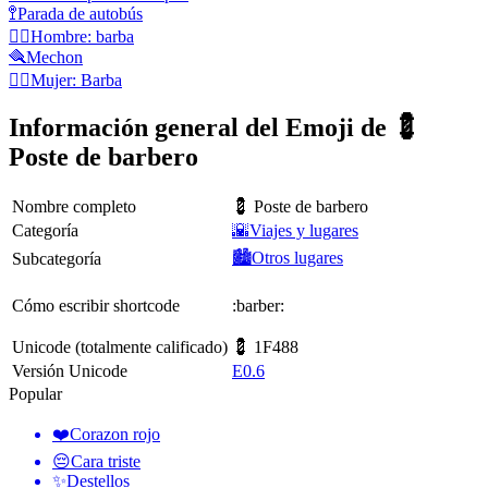
🚏
Parada de autobús
🧔‍♂️
Hombre: barba
🪮
Mechon
🧔‍♀️
Mujer: Barba
Información general del Emoji de 💈
Poste de barbero
Nombre completo
💈 Poste de barbero
Categoría
🌇Viajes y lugares
🏙️Otros lugares
Subcategoría
Cómo escribir shortcode
:barber:
Unicode (totalmente calificado)
💈 1F488
Versión Unicode
E0.6
Popular
❤️
Corazon rojo
😔
Cara triste
✨
Destellos