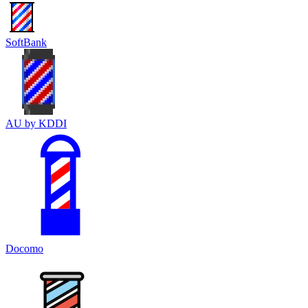
SoftBank
AU by KDDI
Docomo