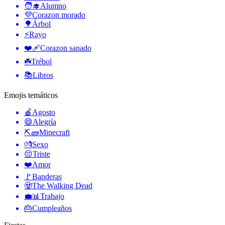
🧑‍🎓
Alumno
💜
Corazon morado
🌳
Árbol
⚡
Rayo
❤️‍🩹
Corazon sanado
☘️
Trébol
📚
Libros
Emojis temáticos
🍎
Agosto
😄
Alegría
⛏🧱
Minecraft
💏
Sexo
😔
Triste
❤️
Amor
🚩
Banderas
🧟
The Walking Dead
💼📊
Trabajo
🎂
Cumpleaños