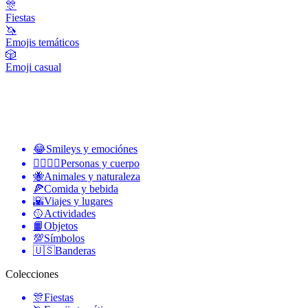
🎊
Fiestas
🦄
Emojis temáticos
🎲
Emoji casual
😂
Smileys y emociónes
👩‍❤️‍💋‍👨
Personas y cuerpo
🐝
Animales y naturaleza
🍕
Comida y bebida
🌇
Viajes y lugares
🥎
Actividades
📙
Objetos
💯
Símbolos
🇺🇸
Banderas
Colecciones
🎊
Fiestas