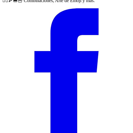
🙅‍♀️🍕🍔🍟 Combinaciones, Arte de Emoji y más.