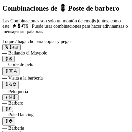
Combinaciones de 💈 Poste de barbero
Las Combinaciones son solo un montón de emojis juntos, como
este: 🕺💈💃🏻 . Puede usar combinaciones para hacer adivinanzas o
mensajes sin palabras.
Toque / haga clic para copiar y pegar
🕺💈💃🏻
— Bailando el Maypole
💈💇
— Corte de pelo
💈🧔‍♂️🪒
— Visita a la barbería
💈🪒🧔
— Peluquería
👨💆💈
— Barbero
💈💃
— Pole Dancing
💈🏠
— Barbería