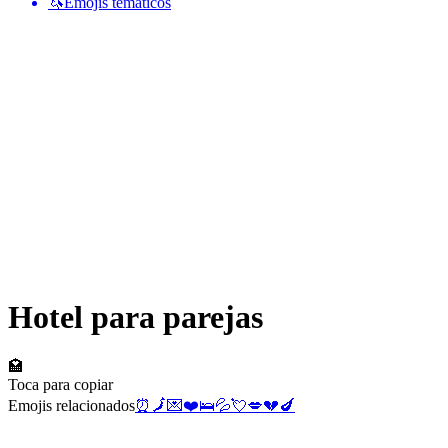
🦄
Emojis temáticos
Hotel para parejas
🏩
Toca para copiar
Emojis relacionados
⏰
🗾
💌
❤️
🛌
💦
💘
💋
💔
🍆