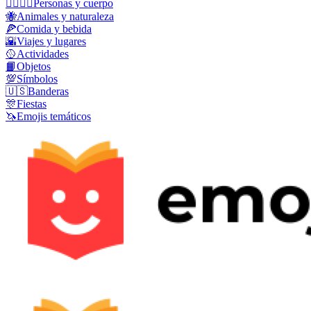
👩‍❤️‍💋‍👨
Personas y cuerpo
🐝
Animales y naturaleza
🍕
Comida y bebida
🌇
Viajes y lugares
🥎
Actividades
📙
Objetos
💯
Símbolos
🇺🇸
Banderas
🎊
Fiestas
🦄
Emojis temáticos