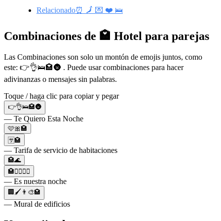
Relacionado⏰ 🗾 💌 ❤️ 🛌
Combinaciones de 🏩 Hotel para parejas
Las Combinaciones son solo un montón de emojis juntos, como
este: 👉👌🛌🏩🌚 . Puede usar combinaciones para hacer
adivinanzas o mensajes sin palabras.
Toque / haga clic para copiar y pegar
👉👌🛌🏩🌚
— Te Quiero Esta Noche
🩷🎀🏩
🈂️🏩
— Tarifa de servicio de habitaciones
🏩🌊
🏩👩‍❤️‍💋‍👨
— Es nuestra noche
🏢🖌👨‍🎨🏩
— Mural de edificios