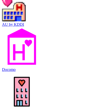
AU by KDDI
Docomo