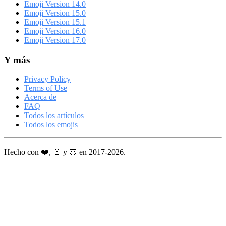
Emoji Version 14.0
Emoji Version 15.0
Emoji Version 15.1
Emoji Version 16.0
Emoji Version 17.0
Y más
Privacy Policy
Terms of Use
Acerca de
FAQ
Todos los artículos
Todos los emojis
Hecho con ❤️, 🥛 y 🐹 en 2017-2026.