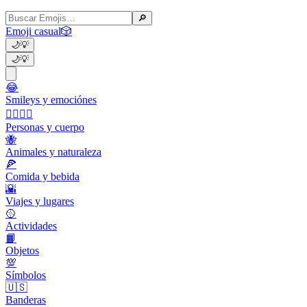
🔎
Emoji casual
🎲
🌙
💡
🌙
💡
😂
Smileys y emociónes
👩‍❤️‍💋‍👨
Personas y cuerpo
🐝
Animales y naturaleza
🍕
Comida y bebida
🌇
Viajes y lugares
🥎
Actividades
📙
Objetos
💯
Símbolos
🇺🇸
Banderas