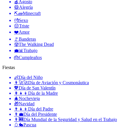
🍎
Agosto
😄
Alegría
⛏🧱
Minecraft
💏
Sexo
😔
Triste
❤️
Amor
🚩
Banderas
🧟
The Walking Dead
💼📊
Trabajo
🎂
Cumpleaños
Fiestas
👶
Día del Niño
👨‍🚀🚀
Día de Aviación y Cosmonáutica
💖
Día de San Valentín
👩‍👧‍👦
Día de la Madre
🎄
Nochevieja
🎁
Navidad
👨‍👧‍👦
Día del Padre
👨‍💼
Día del Presidente
👨‍🚒
Día Mundial de la Seguridad y Salud en el Trabajo
🥚🐇
Pascua