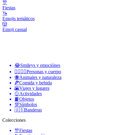
🎊
Fiestas
🦄
Emojis temáticos
🎲
Emoji casual
😂
Smileys y emociónes
👩‍❤️‍💋‍👨
Personas y cuerpo
🐝
Animales y naturaleza
🍕
Comida y bebida
🌇
Viajes y lugares
🥎
Actividades
📙
Objetos
💯
Símbolos
🇺🇸
Banderas
Colecciones
🎊
Fiestas