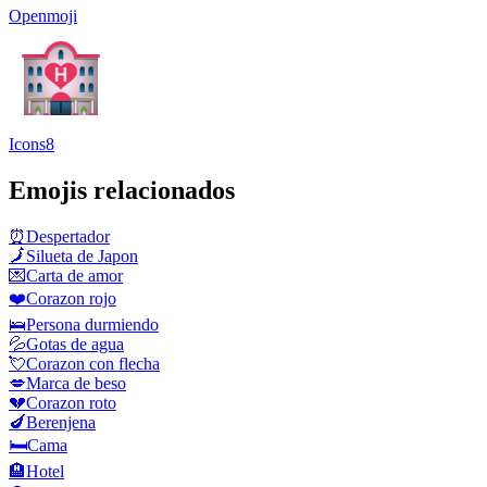
Openmoji
Icons8
Emojis relacionados
⏰
Despertador
🗾
Silueta de Japon
💌
Carta de amor
❤️
Corazon rojo
🛌
Persona durmiendo
💦
Gotas de agua
💘
Corazon con flecha
💋
Marca de beso
💔
Corazon roto
🍆
Berenjena
🛏️
Cama
🏨
Hotel