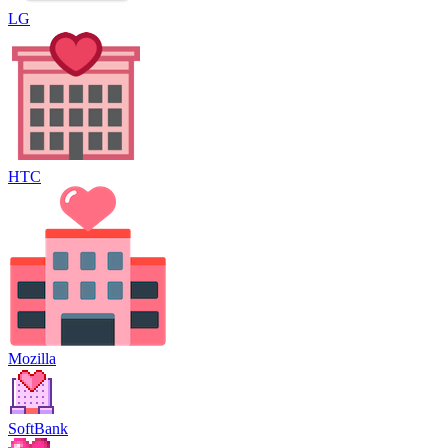
LG
HTC
Mozilla
SoftBank