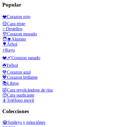
Popular
❤️
Corazon rojo
😔
Cara triste
✨
Destellos
💜
Corazon morado
🧑‍🎓
Alumno
🌳
Árbol
⚡
Rayo
❤️‍🩹
Corazon sanado
☘️
Trébol
💙
Corazon azul
💖
Corazon brillante
📚
Libros
🤣
Cara revolcándose de risa
🥺
Cara suplicante
📱
Teléfono movil
Colecciones
😂
Smileys y emociónes