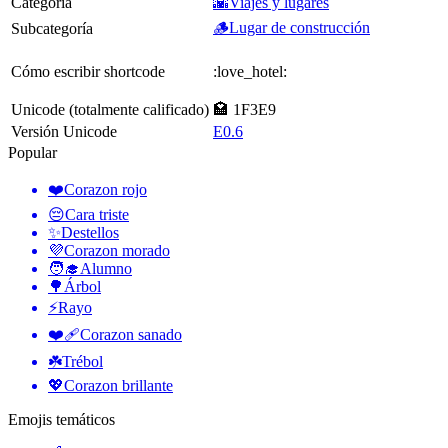
Categoría
🌇Viajes y lugares
🪵Lugar de construcción
Subcategoría
Cómo escribir shortcode
:love_hotel:
Unicode (totalmente calificado)
🏩 1F3E9
Versión Unicode
E0.6
Popular
❤️
Corazon rojo
😔
Cara triste
✨
Destellos
💜
Corazon morado
🧑‍🎓
Alumno
🌳
Árbol
⚡
Rayo
❤️‍🩹
Corazon sanado
☘️
Trébol
💖
Corazon brillante
Emojis temáticos