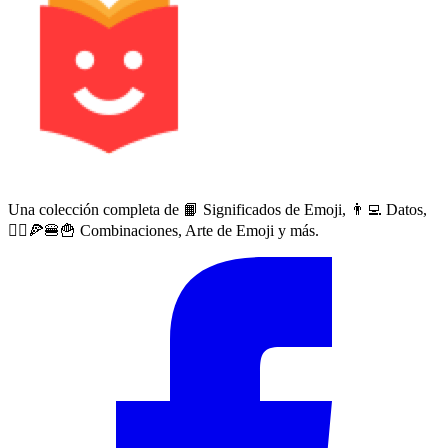
Una colección completa de 📙 Significados de Emoji, 👨‍💻 Datos,
🙅‍♀️🍕🍔🍟 Combinaciones, Arte de Emoji y más.