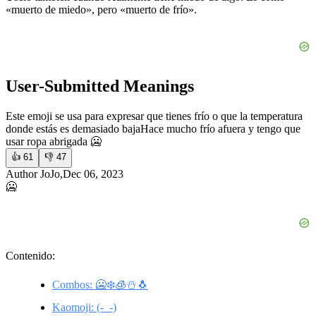
«muerto de miedo», pero «muerto de frío».
User-Submitted Meanings
Este emoji se usa para expresar que tienes frío o que la temperatura
donde estás es demasiado baja
Hace mucho frío afuera y tengo que
usar ropa abrigada 🥶
👍
61
👎
47
Author JoJo,Dec 06, 2023
🥶
Contenido:
Combos: 🥶❄️🧊☃️🐧
Kaomoji: (-_-)