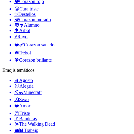
❤️
Corazon rojo
😔
Cara triste
✨
Destellos
💜
Corazon morado
🧑‍🎓
Alumno
🌳
Árbol
⚡
Rayo
❤️‍🩹
Corazon sanado
☘️
Trébol
💖
Corazon brillante
Emojis temáticos
🍎
Agosto
😄
Alegría
⛏🧱
Minecraft
💏
Sexo
❤️
Amor
😔
Triste
🚩
Banderas
🧟
The Walking Dead
💼📊
Trabajo