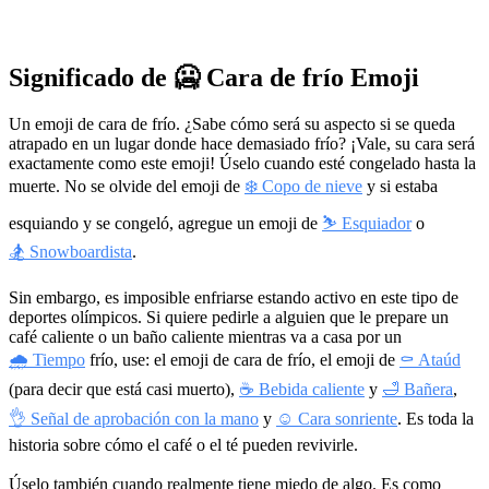
Significado de 🥶 Cara de frío Emoji
Un emoji de cara de frío. ¿Sabe cómo será su aspecto si se queda
atrapado en un lugar donde hace demasiado frío? ¡Vale, su cara será
exactamente como este emoji! Úselo cuando esté congelado hasta la
muerte. No se olvide del emoji de
❄️ Copo de nieve
y si estaba
esquiando y se congeló, agregue un emoji de
⛷️ Esquiador
o
🏂 Snowboardista
.
Sin embargo, es imposible enfriarse estando activo en este tipo de
deportes olímpicos. Si quiere pedirle a alguien que le prepare un
café caliente o un baño caliente mientras va a casa por un
🌧 Tiempo
frío, use: el emoji de cara de frío, el emoji de
⚰️ Ataúd
(para decir que está casi muerto),
☕ Bebida caliente
y
🛁 Bañera
,
👌 Señal de aprobación con la mano
y
☺️ Cara sonriente
. Es toda la
historia sobre cómo el café o el té pueden revivirle.
Úselo también cuando realmente tiene miedo de algo. Es como