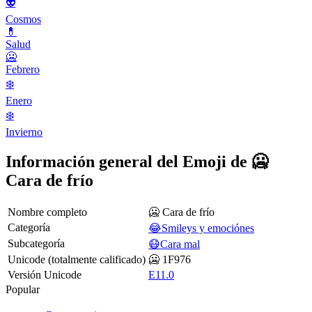
👽
Cosmos
💊
Salud
🥶
Febrero
❄️
Enero
❄️
Invierno
Información general del Emoji de 🥶
Cara de frío
Nombre completo
🥶 Cara de frío
Categoría
😂Smileys y emociónes
Subcategoría
😷Cara mal
Unicode (totalmente calificado)
🥶 1F976
Versión Unicode
E11.0
Popular