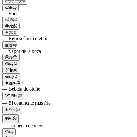
🥵🥶🥴🤒🤧
😬❄🥶
— Frío
😬🧊🥶
😛🧊🥶
🍧🥶🍦
— Refrescó mi cerebro
🥶😮‍💨
— Vapor de la boca
🥶🧊😎
😨🥶😭
🍨🧠🥶
😁🥶😛
🍁🥶🫚🍵
— Bebida de otoño
🗺❄️🌬🥶
— El continente más frío
❄⛄☃🥶
❄️🌬🥶
— Tormenta de nieve
😰🥶