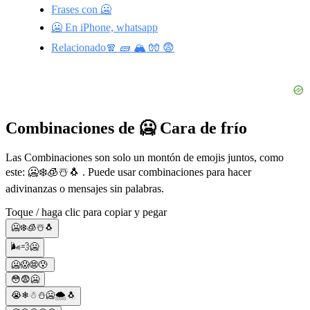
Frases con 🥶
🥶 En iPhone, whatsapp
Relacionado🧣 🧱 🏔️ 🧤 😨
Combinaciones de 🥶 Cara de frío
Las Combinaciones son solo un montón de emojis juntos, como
este: 🥶❄️🧊☃️🐧 . Puede usar combinaciones para hacer
adivinanzas o mensajes sin palabras.
Toque / haga clic para copiar y pegar
🥶❄️🧊☃️🐧
🌬️💨🥶
🥶😱😨😰
😳😨🥶
😭❄☃⛄🥶🌨🐧