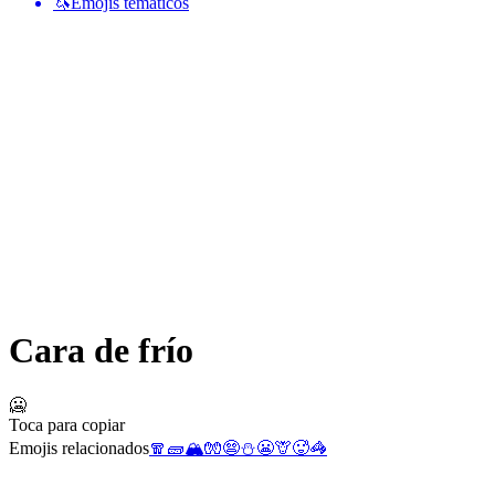
🦄
Emojis temáticos
Cara de frío
🥶
Toca para copiar
Emojis relacionados
🧣
🧱
🏔️
🧤
😨
⛄
😬
🦒
🥵
🦓