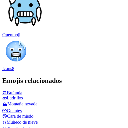
Openmoji
Icons8
Emojis relacionados
🧣
Bufanda
🧱
Ladrillos
🏔️
Montaña nevada
🧤
Guantes
😨
Cara de miedo
⛄
Muñeco de nieve