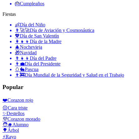
🎂
Cumpleaños
Fiestas
👶
Día del Niño
👨‍🚀🚀
Día de Aviación y Cosmonáutica
💖
Día de San Valentín
👩‍👧‍👦
Día de la Madre
🎄
Nochevieja
🎁
Navidad
👨‍👧‍👦
Día del Padre
👨‍💼
Día del Presidente
🥚🐇
Pascua
👨‍🚒
Día Mundial de la Seguridad y Salud en el Trabajo
Popular
❤️
Corazon rojo
😔
Cara triste
✨
Destellos
💜
Corazon morado
🧑‍🎓
Alumno
🌳
Árbol
⚡
Rayo