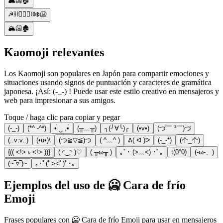
🏔️🥶🏠
☭⛓️👮🏼‍♂️⛓️❄️🥶
🏔️🥶🏚️
Kaomoji relevantes
Los Kaomoji son populares en Japón para compartir emociones y
situaciones usando signos de puntuación y caracteres de gramática
japonesa. ¡Así: (-_-) ! Puede usar este estilo creativo en mensajeros y
web para impresionar a sus amigos.
Toque / haga clic para copiar y pegar
(-_-)
(*^ -^*)
•́ ‿ ,•̀
(╥﹏╥)
╮(╯∀╰)╭
(•v•)
(づ￣ ³￣)づ
(..v:v..)
(•u•)\
(つ≧▽≦)つ
( ^﹏^ )
ᕕ( ᐛ )ᕗ
(-_-*)
(个_个)
{(( <!> ৳ <!> ))}
( ◜‿◝ )♡
( ╥ω╥ )
｡ﾟ･ (>﹏<) ･ﾟ｡
t(0°0)
(-ω-、)
(~‾▿‾)~
｡･ﾟ(ﾟ><ﾟ)ﾟ･｡
Ejemplos del uso de 🥶 Cara de frío
Emoji
Frases populares con 🥶 Cara de frío Emoji para usar en mensajeros