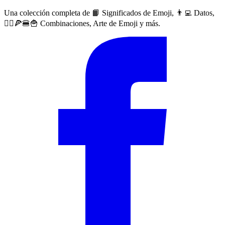
Una colección completa de 📙 Significados de Emoji, 👨‍💻 Datos,
🙅‍♀️🍕🍔🍟 Combinaciones, Arte de Emoji y más.