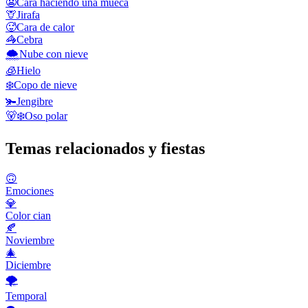
😬
Cara haciendo una mueca
🦒
Jirafa
🥵
Cara de calor
🦓
Cebra
🌨️
Nube con nieve
🧊
Hielo
❄️
Copo de nieve
🫚
Jengibre
🐻‍❄️
Oso polar
Temas relacionados y fiestas
🙃
Emociones
💎
Color cian
🍂
Noviembre
🎄
Diciembre
🌪
Temporal