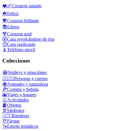
❤️‍🩹
Corazon sanado
☘️
Trébol
💖
Corazon brillante
📚
Libros
💙
Corazon azul
🤣
Cara revolcándose de risa
🥺
Cara suplicante
📱
Teléfono movil
Colecciones
😂
Smileys y emociónes
👩‍❤️‍💋‍👨
Personas y cuerpo
🐝
Animales y naturaleza
🍕
Comida y bebida
🌇
Viajes y lugares
🥎
Actividades
📙
Objetos
💯
Símbolos
🇺🇸
Banderas
🎊
Fiestas
🦄
Emojis temáticos