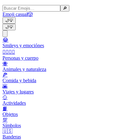
🔎
Emoji casual
🎲
🌙
💡
🌙
💡
😂
Smileys y emociónes
👩‍❤️‍💋‍👨
Personas y cuerpo
🐝
Animales y naturaleza
🍕
Comida y bebida
🌇
Viajes y lugares
🥎
Actividades
📙
Objetos
💯
Símbolos
🇺🇸
Banderas