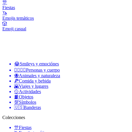
🎊
Fiestas
🦄
Emojis temáticos
🎲
Emoji casual
😂
Smileys y emociónes
👩‍❤️‍💋‍👨
Personas y cuerpo
🐝
Animales y naturaleza
🍕
Comida y bebida
🌇
Viajes y lugares
🥎
Actividades
📙
Objetos
💯
Símbolos
🇺🇸
Banderas
Colecciones
🎊
Fiestas