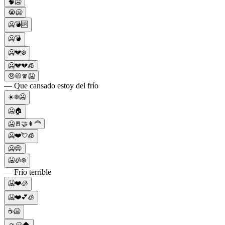
🧠🥶
😭🥶
🥶💣🆙
🥶💣
🥶💔❄️
🥶💔💔🧊
😠🧥🧣🥶
— Que cansado estoy del frío
☀️❄️🥶
🥶🏠
🥶🚪🤝👩‍🦰
🥶❤️💘🧊
🥶😨
🥶🧊❄️
— Frío terrible
🥶❤️🧊
🥶❤️💕🧊
☕️🥶