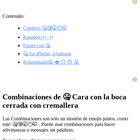
Contenido:
Combos: 🤐🤥🤫😶🤭
Kaomoji: (•‿•)
Frases con 🤐
🤐 En iPhone, whatsapp
Relacionado😦 👄 😶 😯 😮
Combinaciones de 🤐 Cara con la boca
cerrada con cremallera
Las Combinaciones son solo un montón de emojis juntos, como
este: 🤐🤥🤫😶🤭 . Puede usar combinaciones para hacer
adivinanzas o mensajes sin palabras.