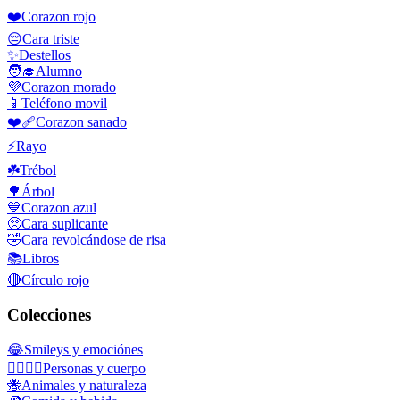
❤️
Corazon rojo
😔
Cara triste
✨
Destellos
🧑‍🎓
Alumno
💜
Corazon morado
📱
Teléfono movil
❤️‍🩹
Corazon sanado
⚡
Rayo
☘️
Trébol
🌳
Árbol
💙
Corazon azul
🥺
Cara suplicante
🤣
Cara revolcándose de risa
📚
Libros
🔴
Círculo rojo
Colecciones
😂
Smileys y emociónes
👩‍❤️‍💋‍👨
Personas y cuerpo
🐝
Animales y naturaleza