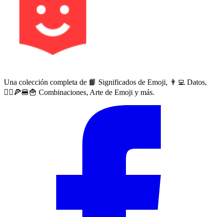
Una colección completa de 📙 Significados de Emoji, 👨‍💻 Datos,
🙅‍♀️🍕🍔🍟 Combinaciones, Arte de Emoji y más.