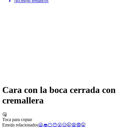
🦄
Emojis temáticos
Cara con la boca cerrada con
cremallera
🤐
Toca para copiar
Emojis relacionados
😦
👄
😶
😯
😮
😑
🤭
😩
😨
🤫