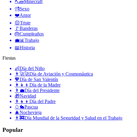
⛏🧱
Minecraft
💏
Sexo
❤️
Amor
😔
Triste
🚩
Banderas
🎂
Cumpleaños
💼📊
Trabajo
📖
Historia
Fiestas
👶
Día del Niño
👨‍🚀🚀
Día de Aviación y Cosmonáutica
💖
Día de San Valentín
👩‍👧‍👦
Día de la Madre
👨‍💼
Día del Presidente
🎁
Navidad
👨‍👧‍👦
Día del Padre
🥚🐇
Pascua
🎄
Nochevieja
👨‍🚒
Día Mundial de la Seguridad y Salud en el Trabajo
Popular