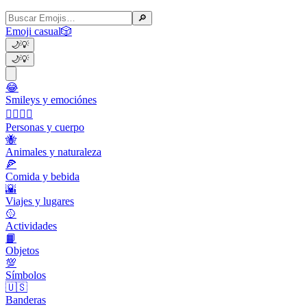
🔎
Emoji casual
🎲
🌙
💡
🌙
💡
😂
Smileys y emociónes
👩‍❤️‍💋‍👨
Personas y cuerpo
🐝
Animales y naturaleza
🍕
Comida y bebida
🌇
Viajes y lugares
🥎
Actividades
📙
Objetos
💯
Símbolos
🇺🇸
Banderas