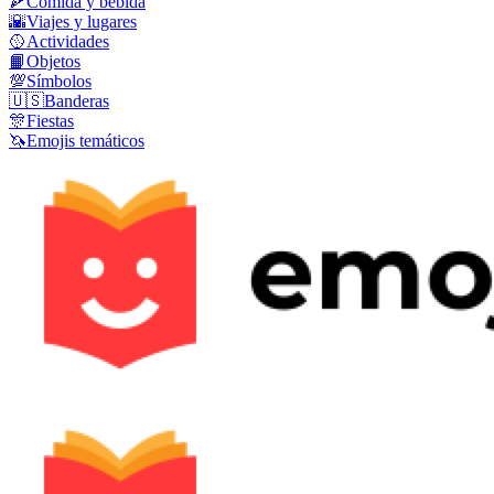
🍕
Comida y bebida
🌇
Viajes y lugares
🥎
Actividades
📙
Objetos
💯
Símbolos
🇺🇸
Banderas
🎊
Fiestas
🦄
Emojis temáticos