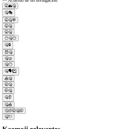
— Acuerdo de no divulgación
🤫👥🤐
🤐🎭
🤫🤐💬
🤫🤐
🤫🤐
😶🤐😶
🤐🔒
😈🤐
🤐🤝
🤐😶
🤐🗣️*️⃣
🎪🤐
🤫🤐
🤭🤐
🤐👂
🤐🎪
🤔🤨🤫🤐🤭
🤐💘