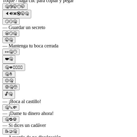
Toque / haga clic para copiar y pegar
🤐🤥🤫😶🤭
🔈🔊❌🔇🤫🤐
🙄😏🤐
— Guardar un secreto
😬🙄🤐
🤫🤐
— Mantenga tu boca cerrada
👀🤐😶
❤️🤐
🤐💋👩‍❤️‍💋‍👨
🤐🤞
😐🤐
😰🤐🥺
🔓🤐
— ¡Boca al castillo!
🤐🔪💸
— ¡Dame tu dinero ahora!
🤐🔁💀
— Si dices un cadáver
📝🤝🤐