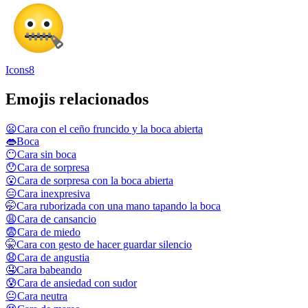
Icons8
Emojis relacionados
😦
Cara con el ceño fruncido y la boca abierta
👄
Boca
😶
Cara sin boca
😯
Cara de sorpresa
😮
Cara de sorpresa con la boca abierta
😑
Cara inexpresiva
🤭
Cara ruborizada con una mano tapando la boca
😩
Cara de cansancio
😨
Cara de miedo
🤫
Cara con gesto de hacer guardar silencio
😧
Cara de angustia
🤤
Cara babeando
😰
Cara de ansiedad con sudor
😐
Cara neutra