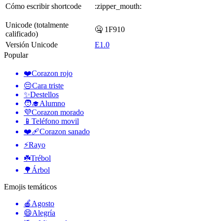
Cómo escribir shortcode
:zipper_mouth:
Unicode (totalmente
🤐 1F910
calificado)
Versión Unicode
E1.0
Popular
❤️
Corazon rojo
😔
Cara triste
✨
Destellos
🧑‍🎓
Alumno
💜
Corazon morado
📱
Teléfono movil
❤️‍🩹
Corazon sanado
⚡
Rayo
☘️
Trébol
🌳
Árbol
Emojis temáticos
🍎
Agosto
😄
Alegría