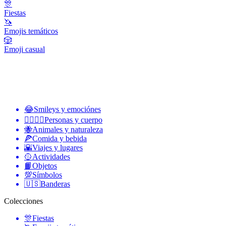
🎊
Fiestas
🦄
Emojis temáticos
🎲
Emoji casual
😂
Smileys y emociónes
👩‍❤️‍💋‍👨
Personas y cuerpo
🐝
Animales y naturaleza
🍕
Comida y bebida
🌇
Viajes y lugares
🥎
Actividades
📙
Objetos
💯
Símbolos
🇺🇸
Banderas
Colecciones
🎊
Fiestas