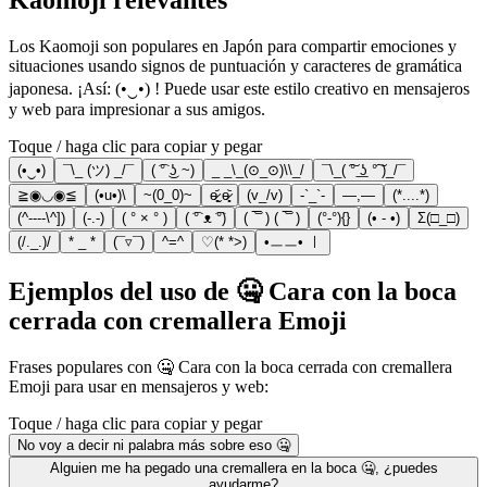
Kaomoji relevantes
Los Kaomoji son populares en Japón para compartir emociones y
situaciones usando signos de puntuación y caracteres de gramática
japonesa. ¡Así: (•‿•) ! Puede usar este estilo creativo en mensajeros
y web para impresionar a sus amigos.
Toque / haga clic para copiar y pegar
(•‿•)
¯\_ (ツ) _/¯
( ͡° ͜ʖ ~)
_ _\_(⊙_⊙)\\_/
¯\_( ͠° ͟ʖ °͠ )_/¯
≧◉◡◉≦
(•u•)\
~(0_0)~
ɵ̷̥̥᷄ˬɵ̷̥̥᷅
(v_/v)
-`_`-
—,—
(*....*)
(^----\^])
(-.-)
( ° × ° )
( ͡° ᴥ ͡°)
( ‾᷅‾᷄ ) ( ‾᷅‾᷄ )
(°-°){}
(• - •)
Σ(□_□)
(/._.)/
* _ *
(¯▿¯)
^=^
♡(* *>)
•ㅡㅡ• ㅣ
Ejemplos del uso de 🤐 Cara con la boca
cerrada con cremallera Emoji
Frases populares con 🤐 Cara con la boca cerrada con cremallera
Emoji para usar en mensajeros y web:
Toque / haga clic para copiar y pegar
No voy a decir ni palabra más sobre eso 🤐
Alguien me ha pegado una cremallera en la boca 🤐, ¿puedes
ayudarme?