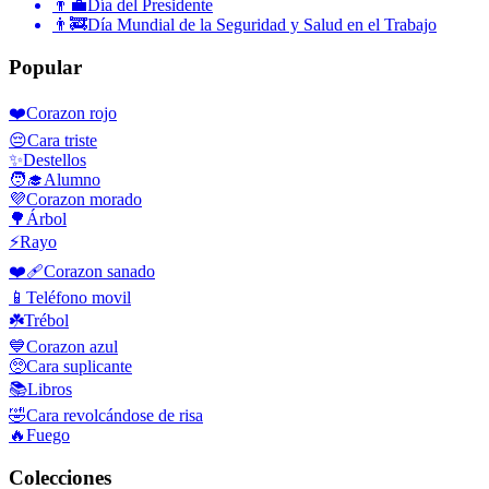
👨‍💼
Día del Presidente
👨‍🚒
Día Mundial de la Seguridad y Salud en el Trabajo
Popular
❤️
Corazon rojo
😔
Cara triste
✨
Destellos
🧑‍🎓
Alumno
💜
Corazon morado
🌳
Árbol
⚡
Rayo
❤️‍🩹
Corazon sanado
📱
Teléfono movil
☘️
Trébol
💙
Corazon azul
🥺
Cara suplicante
📚
Libros
🤣
Cara revolcándose de risa
🔥
Fuego
Colecciones