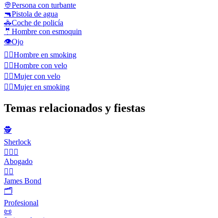
👳
Persona con turbante
🔫
Pistola de agua
🚓
Coche de policía
🤵
Hombre con esmoquin
👁️
Ojo
🤵‍♂️
Hombre en smoking
👰‍♂️
Hombre con velo
👰‍♀️
Mujer con velo
🤵‍♀️
Mujer en smoking
Temas relacionados y fiestas
🕵️
Sherlock
🧑‍⚖️‍📝
Abogado
🕵️‍♂️
James Bond
🗂
Profesional
📜