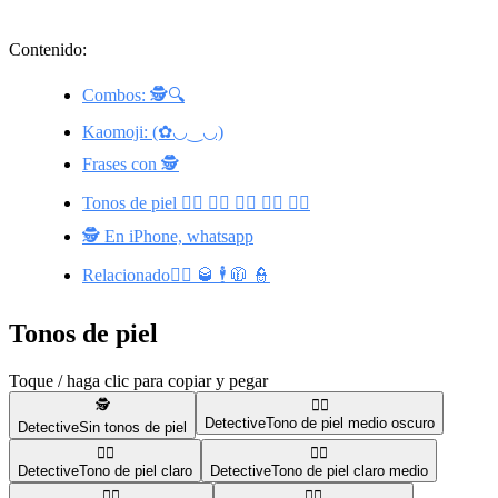
Contenido:
Combos: 🕵️🔍
Kaomoji: (✿◡‿◡)
Frases con 🕵️
Tonos de piel 🕵🏾 🕵🏻 🕵🏼 🕵🏿 🕵🏽
🕵️ En iPhone, whatsapp
Relacionado🕵️‍♂️ 🥃 🕴️ 🧥 👮
Tonos de piel
Toque / haga clic para copiar y pegar
🕵️
🕵🏾
Detective
Tono de piel medio oscuro
Detective
Sin tonos de piel
🕵🏻
🕵🏼
Detective
Tono de piel claro
Detective
Tono de piel claro medio
🕵🏿
🕵🏽