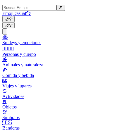
🔎
Emoji casual
🎲
🌙
💡
🌙
💡
😂
Smileys y emociónes
👩‍❤️‍💋‍👨
Personas y cuerpo
🐝
Animales y naturaleza
🍕
Comida y bebida
🌇
Viajes y lugares
🥎
Actividades
📙
Objetos
💯
Símbolos
🇺🇸
Banderas