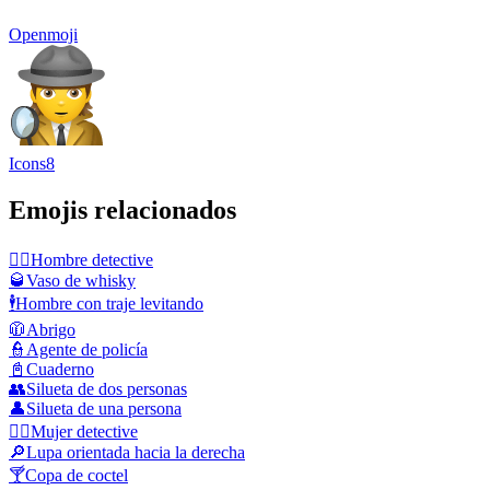
Openmoji
Icons8
Emojis relacionados
🕵️‍♂️
Hombre detective
🥃
Vaso de whisky
🕴️
Hombre con traje levitando
🧥
Abrigo
👮
Agente de policía
📓
Cuaderno
👥
Silueta de dos personas
👤
Silueta de una persona
🕵️‍♀️
Mujer detective
🔎
Lupa orientada hacia la derecha
🍸
Copa de coctel