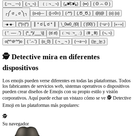
(;￢＿￢)
(;¬_¬)
（；¬＿¬)
(⁎⁍̴̆Ɛ⁍̴̆⁎)
(••)
( ʘ ෴ ʘ )
┌༼ σ ‸ σ ༽┐
(o-o)---
(|-○0○)
(-**)
(,Ծ_Ծ,)
@|@
(o) (o)
-●-●-
(^|○|^)
║ * ರ Ĺ̯ ರ * ║
\_0w0_/|0|
(`(00)`)
(~u~)
|∘--∘|
( “. —- .”)
(*_*)/___\||
(ಠ.ಠ)
(ு८ு_ .:)
(ؔꇵ ˻̠ ؔꇵ)
(¬､¬)
o(*^＠^*)o
( ˇ෴ˇ)
(o_0)
( ¬ _ ¬ )
(￢з￢)
(눈_눈;)
🕵️ Detective mira en diferentes
dispositivos
Los emojis pueden verse diferentes en todas las plataformas. Todos
los fabricantes de servicios web, sistemas operativos o dispositivos
pueden crear diseños de Emojis con su propio estilo y visión
corporativos. Aquí puede echar un vistazo cómo se ve 🕵️ Detective
Emoji en las plataformas más populares:
🕵️
Su navegador