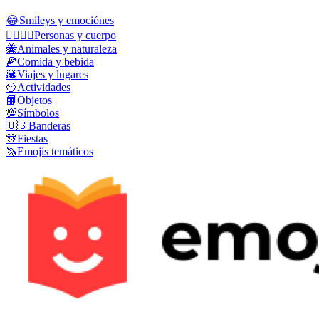
😂
Smileys y emociónes
👩‍❤️‍💋‍👨
Personas y cuerpo
🐝
Animales y naturaleza
🍕
Comida y bebida
🌇
Viajes y lugares
🥎
Actividades
📙
Objetos
💯
Símbolos
🇺🇸
Banderas
🎊
Fiestas
🦄
Emojis temáticos