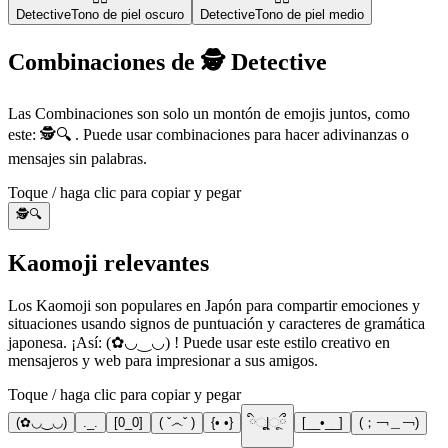
Detective
Tono de piel oscuro
Detective
Tono de piel medio
Combinaciones de 🕵️ Detective
Las Combinaciones son solo un montón de emojis juntos, como
este: 🕵️🔍 . Puede usar combinaciones para hacer adivinanzas o
mensajes sin palabras.
Toque / haga clic para copiar y pegar
🕵️🔍
Kaomoji relevantes
Los Kaomoji son populares en Japón para compartir emociones y
situaciones usando signos de puntuación y caracteres de gramática
japonesa. ¡Así: (✿◡‿◡) ! Puede usar este estilo creativo en
mensajeros y web para impresionar a sus amigos.
Toque / haga clic para copiar y pegar
(✿◡‿◡)
._.
[0_0]
( ˇ෴ˇ )
{• •}
ིૂૂ|◌ૂྀ
[__•__]
(；￢＿￢)