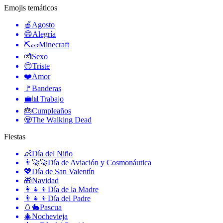
Emojis temáticos
🍎
Agosto
😄
Alegría
⛏🧱
Minecraft
💏
Sexo
😔
Triste
❤️
Amor
🚩
Banderas
💼📊
Trabajo
🎂
Cumpleaños
🧟
The Walking Dead
Fiestas
👶
Día del Niño
👨‍🚀🚀
Día de Aviación y Cosmonáutica
💖
Día de San Valentín
🎁
Navidad
👩‍👧‍👦
Día de la Madre
👨‍👧‍👦
Día del Padre
🥚🐇
Pascua
🎄
Nochevieja