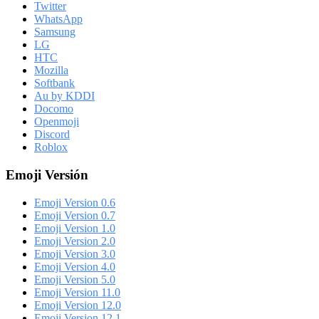
Twitter
WhatsApp
Samsung
LG
HTC
Mozilla
Softbank
Au by KDDI
Docomo
Openmoji
Discord
Roblox
Emoji Versión
Emoji Version 0.6
Emoji Version 0.7
Emoji Version 1.0
Emoji Version 2.0
Emoji Version 3.0
Emoji Version 4.0
Emoji Version 5.0
Emoji Version 11.0
Emoji Version 12.0
Emoji Version 12.1