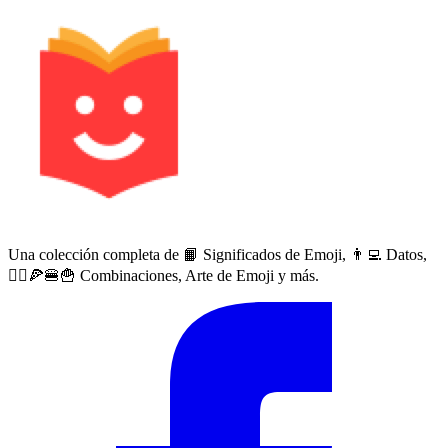
Una colección completa de 📙 Significados de Emoji, 👨‍💻 Datos,
🙅‍♀️🍕🍔🍟 Combinaciones, Arte de Emoji y más.