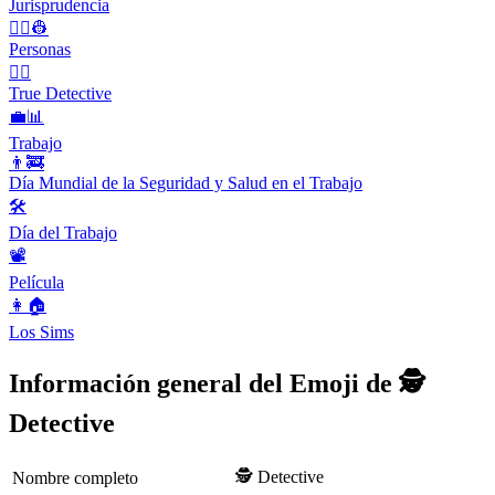
Jurisprudencia
👨‍✈️👷
Personas
🕵️‍♂️
True Detective
💼📊
Trabajo
👨‍🚒
Día Mundial de la Seguridad y Salud en el Trabajo
🛠
Día del Trabajo
📽
Película
👩🏠
Los Sims
Información general del Emoji de 🕵️
Detective
🕵️ Detective
Nombre completo