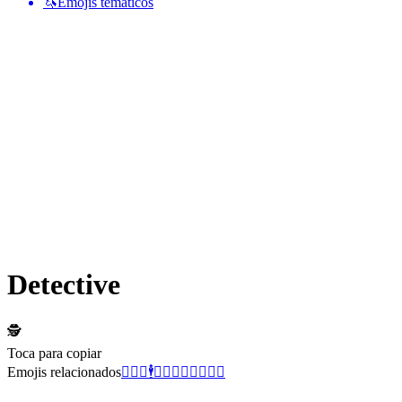
🦄
Emojis temáticos
Detective
🕵️
Toca para copiar
Emojis relacionados
🕵️‍♂️
🥃
🕴️
🧥
👮
📓
👥
👤
🕵️‍♀️
🔎