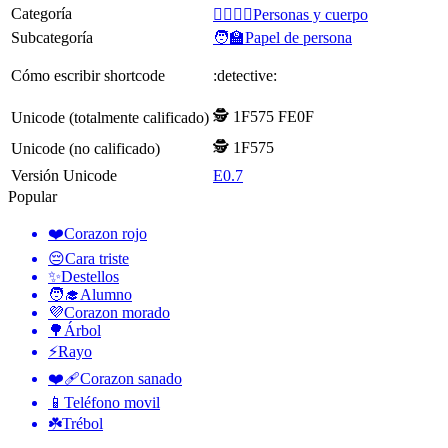
Categoría
👩‍❤️‍💋‍👨Personas y cuerpo
Subcategoría
🧑‍🏫Papel de persona
Cómo escribir shortcode
:detective:
🕵️ 1F575 FE0F
Unicode (totalmente calificado)
🕵 1F575
Unicode (no calificado)
Versión Unicode
E0.7
Popular
❤️
Corazon rojo
😔
Cara triste
✨
Destellos
🧑‍🎓
Alumno
💜
Corazon morado
🌳
Árbol
⚡
Rayo
❤️‍🩹
Corazon sanado
📱
Teléfono movil
☘️
Trébol