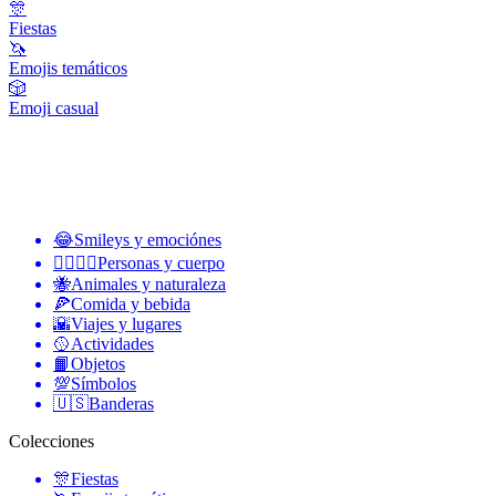
🎊
Fiestas
🦄
Emojis temáticos
🎲
Emoji casual
😂
Smileys y emociónes
👩‍❤️‍💋‍👨
Personas y cuerpo
🐝
Animales y naturaleza
🍕
Comida y bebida
🌇
Viajes y lugares
🥎
Actividades
📙
Objetos
💯
Símbolos
🇺🇸
Banderas
Colecciones
🎊
Fiestas