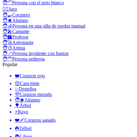
🧑‍🦳
Persona con el pelo blanco
🧑‍⚖️
Juez
🧑‍🍳
Cocinero
🧑‍🎓
Alumno
🧑‍🦽
Persona en una silla de ruedas manual
🧑‍🎤
Cantante
🧑‍🏫
Profesor
🧑‍🚀
Astronauta
🧑‍🎨
Artista
🧑‍🦯
Persona invidente con baston
🧑‍🦰
Persona pelirroja
Popular
❤️
Corazon rojo
😔
Cara triste
✨
Destellos
💜
Corazon morado
🧑‍🎓
Alumno
🌳
Árbol
⚡
Rayo
❤️‍🩹
Corazon sanado
☘️
Trébol
📚
Libros