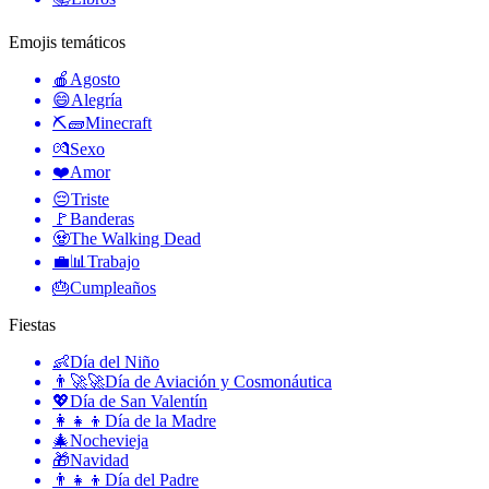
Emojis temáticos
🍎
Agosto
😄
Alegría
⛏🧱
Minecraft
💏
Sexo
❤️
Amor
😔
Triste
🚩
Banderas
🧟
The Walking Dead
💼📊
Trabajo
🎂
Cumpleaños
Fiestas
👶
Día del Niño
👨‍🚀🚀
Día de Aviación y Cosmonáutica
💖
Día de San Valentín
👩‍👧‍👦
Día de la Madre
🎄
Nochevieja
🎁
Navidad
👨‍👧‍👦
Día del Padre