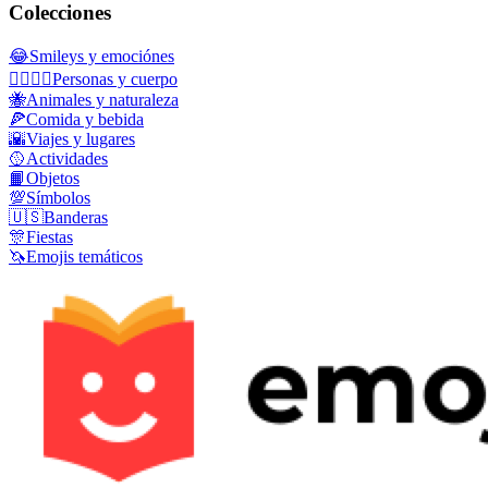
Colecciones
😂
Smileys y emociónes
👩‍❤️‍💋‍👨
Personas y cuerpo
🐝
Animales y naturaleza
🍕
Comida y bebida
🌇
Viajes y lugares
🥎
Actividades
📙
Objetos
💯
Símbolos
🇺🇸
Banderas
🎊
Fiestas
🦄
Emojis temáticos