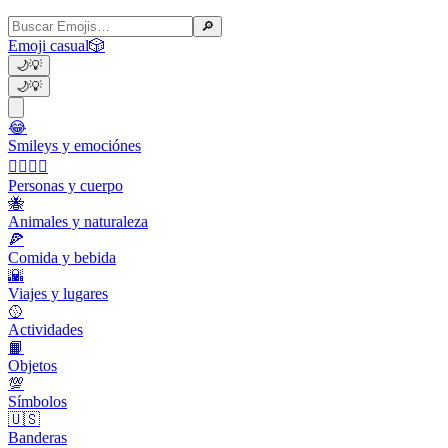
🔎
Emoji casual
🎲
🌙
💡
🌙
💡
😂
Smileys y emociónes
👩‍❤️‍💋‍👨
Personas y cuerpo
🐝
Animales y naturaleza
🍕
Comida y bebida
🌇
Viajes y lugares
🥎
Actividades
📙
Objetos
💯
Símbolos
🇺🇸
Banderas