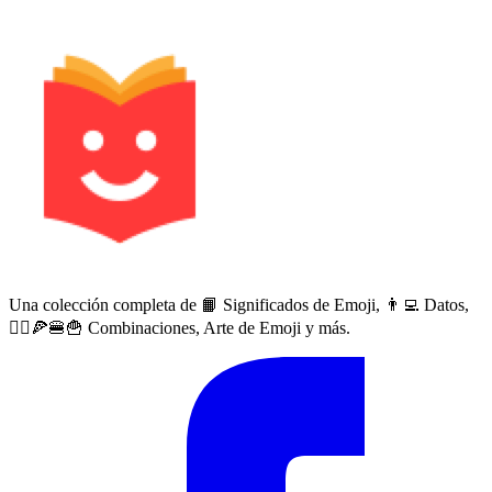
Una colección completa de 📙 Significados de Emoji, 👨‍💻 Datos,
🙅‍♀️🍕🍔🍟 Combinaciones, Arte de Emoji y más.