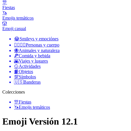
🎊
Fiestas
🦄
Emojis temáticos
🎲
Emoji casual
😂
Smileys y emociónes
👩‍❤️‍💋‍👨
Personas y cuerpo
🐝
Animales y naturaleza
🍕
Comida y bebida
🌇
Viajes y lugares
🥎
Actividades
📙
Objetos
💯
Símbolos
🇺🇸
Banderas
Colecciones
🎊
Fiestas
🦄
Emojis temáticos
Emoji Versión 12.1