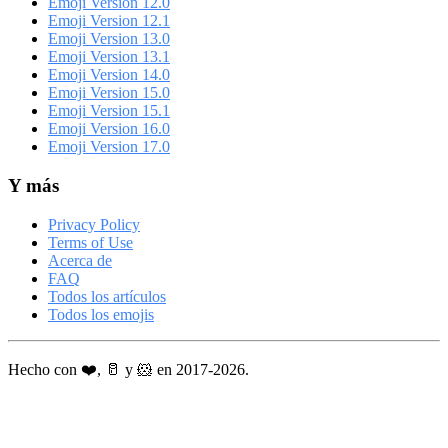
Emoji Version 12.0
Emoji Version 12.1
Emoji Version 13.0
Emoji Version 13.1
Emoji Version 14.0
Emoji Version 15.0
Emoji Version 15.1
Emoji Version 16.0
Emoji Version 17.0
Y más
Privacy Policy
Terms of Use
Acerca de
FAQ
Todos los artículos
Todos los emojis
Hecho con ❤️, 🥛 y 🐹 en 2017-2026.