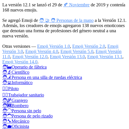
La versión 12.1 se lanzó el 29 de
🍂 Noviembre
de 2019 y contenía
168 nuevos emojis.
Se agregó Emoji de
🧑 🤝 🧑 Personas de la mano
a la Versión 12.1.
Además, los creadores de emojis agregaron 138 nuevos emoticones
que denotan una forma de profesiones del género neutral a una
nueva versión.
Otras versiones —
Emoji Versión 1.0
,
Emoji Versión 2.0
,
Emoji
Versión 3.0
,
Emoji Versión 4.0
,
Emoji Versión 5.0
,
Emoji Versión
11.0
,
Emoji Versión 12.0
,
Emoji Versión 13.0
,
Emoji Versión 13.1
,
Emoji Versión 14.0
.
🧑‍🏭
Operario de fábrica
🧑‍🔬
Científico
🧑‍🦼
Persona en una silla de ruedas eléctrica
🧑‍💻
Informático
🧑‍✈️
Piloto
🧑‍⚕️
Trabajador sanitario
🧑‍🌾
Granjero
🧑‍🚒
Bombero
🧑‍🦲
Persona sin pelo
🧑‍🦱
Persona de pelo rizado
🧑‍🔧
Mecánico
🧑‍💼
Oficinista