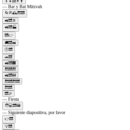
👦👧🔜👨👩
— Bar y Bat Mitzvah
🌀💭🕰️🔙🔜
🚜🔜🚪
🚜🔜🏭
🔜👉
🚚🔜🚜
🕒🔜
🚗🔜
🚜🔜🏢
🔙🔜🔙
🚜🔜🚧
🔙🔜🔙🔜
🔙🔜
🔜🎉
— Fiesta
🧑💻🔜🖼
— Siguiente diapositiva, por favor
👉🔜
💡🔜