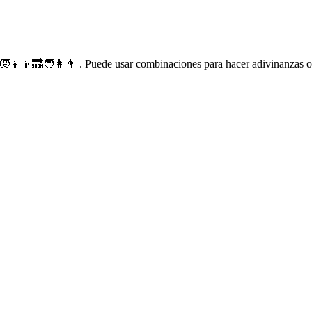
🧒👧👦🔜🧑👩👨 . Puede usar combinaciones para hacer adivinanzas o 