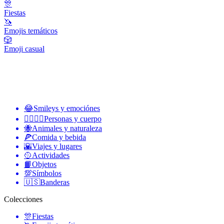
🎊
Fiestas
🦄
Emojis temáticos
🎲
Emoji casual
😂
Smileys y emociónes
👩‍❤️‍💋‍👨
Personas y cuerpo
🐝
Animales y naturaleza
🍕
Comida y bebida
🌇
Viajes y lugares
🥎
Actividades
📙
Objetos
💯
Símbolos
🇺🇸
Banderas
Colecciones
🎊
Fiestas