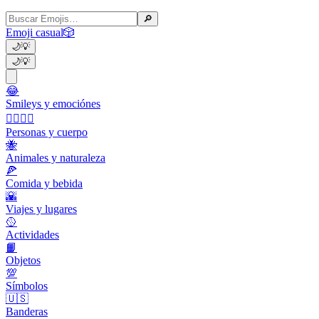
🔎
Emoji casual
🎲
🌙
💡
🌙
💡
😂
Smileys y emociónes
👩‍❤️‍💋‍👨
Personas y cuerpo
🐝
Animales y naturaleza
🍕
Comida y bebida
🌇
Viajes y lugares
🥎
Actividades
📙
Objetos
💯
Símbolos
🇺🇸
Banderas