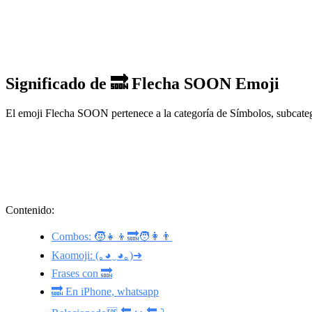
Significado de 🔜 Flecha SOON Emoji
El emoji Flecha SOON pertenece a la categoría de Símbolos, subcateg
Contenido:
Combos: 🧒👧👦🔜🧑👩👨
Kaomoji: (｡◕‿◕｡)➜
Frases con 🔜
🔜 En iPhone, whatsapp