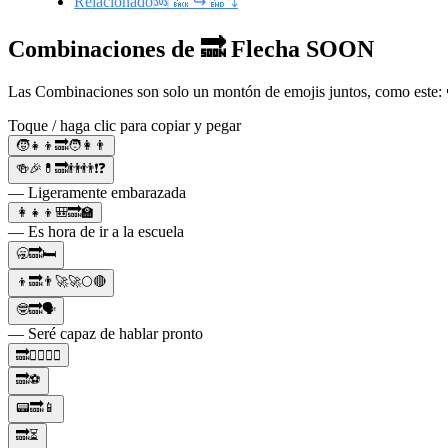
Relacionado🆘 🔙 ↪️ 🔚 ⤵️
Combinaciones de 🔜 Flecha SOON
Las Combinaciones son solo un montón de emojis juntos, como este: 
Toque / haga clic para copiar y pegar
🧒👧👦🔜🧑👩👨
🍻🎉💊🔜👬👬❗❓
— Ligeramente embarazada
👩‍👧‍👦🎒🔜🏫
— Es hora de ir a la escuela
🥱🔜🛏️
👦🔜👨‍🚀🚀🌕🔴
🤓🔜🗣️
— Seré capaz de hablar pronto
🔜👩🏻‍⚖️⚖️
🔜⚽️
📟🔜📱
🔜⏳