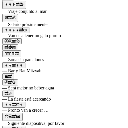
👩‍👩‍👦🔜🏖️
— Viaje conjunto al mar
📆🔜💰
— Salario próximamente
👨‍👩‍👦‍👦🔜😽
— Vamos a tener un gato pronto
🚱🚰🔜🤢
🔜🌚🔙
🙅‍♀️‍♀️👖🔜
— Zona sin pantalones
👦👧🔜👨👩
— Bar y Bat Mitzvah
🐌🔜
🚱🔜💀
— Será mejor no beber agua
🔜🎉
— La fiesta está acercando
👦👧🔜🧑👩
— Pronto van a crecer …
🧑💻🔜🖼
— Siguiente diapositiva, por favor