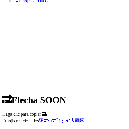
🦄
Emojis temáticos
🔜
Flecha SOON
Haga clic para copiar 🔜
Emojis relacionados
🆘
🔙
↪️
🔚
⤵️
🤞
📲
🔝
🆒
🆗