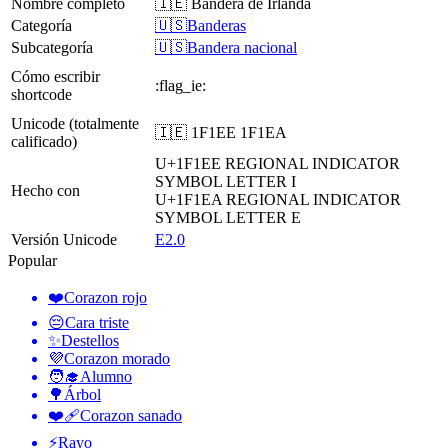
Nombre completo
🇮🇪 Bandera de Irlanda
Categoría
🇺🇸Banderas
Subcategoría
🇺🇸Bandera nacional
Cómo escribir
:flag_ie:
shortcode
Unicode (totalmente
🇮🇪 1F1EE 1F1EA
calificado)
U+1F1EE
REGIONAL INDICATOR
SYMBOL LETTER I
Hecho con
U+1F1EA
REGIONAL INDICATOR
SYMBOL LETTER E
Versión Unicode
E2.0
Popular
❤️
Corazon rojo
😔
Cara triste
✨
Destellos
💜
Corazon morado
🧑‍🎓
Alumno
🌳
Árbol
❤️‍🩹
Corazon sanado
⚡
Rayo