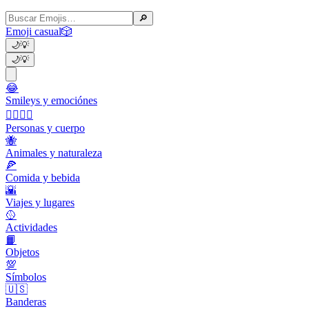
🔎
Emoji casual
🎲
🌙
💡
🌙
💡
😂
Smileys y emociónes
👩‍❤️‍💋‍👨
Personas y cuerpo
🐝
Animales y naturaleza
🍕
Comida y bebida
🌇
Viajes y lugares
🥎
Actividades
📙
Objetos
💯
Símbolos
🇺🇸
Banderas