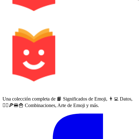
Una colección completa de 📙 Significados de Emoji, 👨‍💻 Datos,
🙅‍♀️🍕🍔🍟 Combinaciones, Arte de Emoji y más.