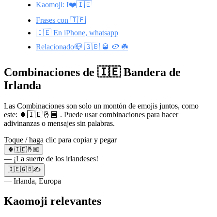
Kaomoji: I❤️🇮🇪
Frases con 🇮🇪
🇮🇪 En iPhone, whatsapp
Relacionado📪 🇬🇧 🥃 🥔 ☘️
Combinaciones de 🇮🇪 Bandera de
Irlanda
Las Combinaciones son solo un montón de emojis juntos, como
este: 🍀🇮🇪🤞🏼 . Puede usar combinaciones para hacer
adivinanzas o mensajes sin palabras.
Toque / haga clic para copiar y pegar
🍀🇮🇪🤞🏼
— ¡La suerte de los irlandeses!
🇮🇪🇬🇧✍️
— Irlanda, Europa
Kaomoji relevantes