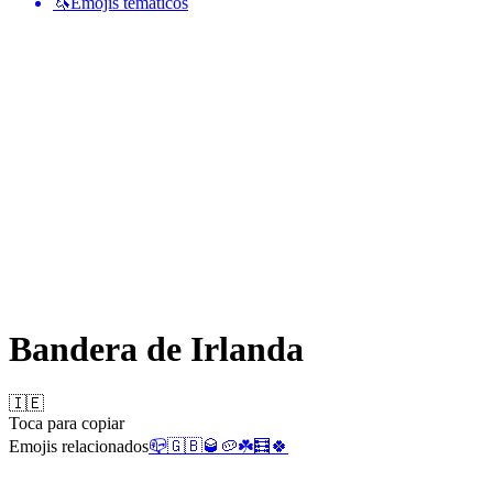
🦄
Emojis temáticos
Bandera de Irlanda
🇮🇪
Toca para copiar
Emojis relacionados
📪
🇬🇧
🥃
🥔
☘️
🧮
🍀