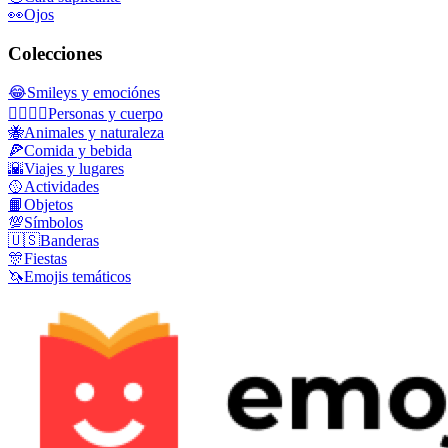
👀
Ojos
Colecciones
😂
Smileys y emociónes
👩‍❤️‍💋‍👨
Personas y cuerpo
🐝
Animales y naturaleza
🍕
Comida y bebida
🌇
Viajes y lugares
🥎
Actividades
📙
Objetos
💯
Símbolos
🇺🇸
Banderas
🎊
Fiestas
🦄
Emojis temáticos