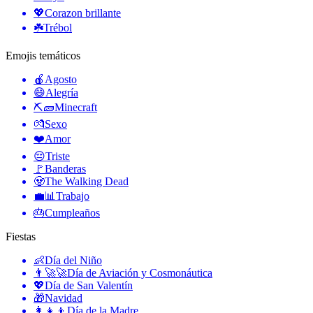
💖
Corazon brillante
☘️
Trébol
Emojis temáticos
🍎
Agosto
😄
Alegría
⛏🧱
Minecraft
💏
Sexo
❤️
Amor
😔
Triste
🚩
Banderas
🧟
The Walking Dead
💼📊
Trabajo
🎂
Cumpleaños
Fiestas
👶
Día del Niño
👨‍🚀🚀
Día de Aviación y Cosmonáutica
💖
Día de San Valentín
🎁
Navidad
👩‍👧‍👦
Día de la Madre