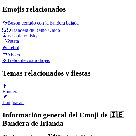
Emojis relacionados
📪
Buzon cerrado con la bandera bajada
🇬🇧
Bandera de Reino Unido
🥃
Vaso de whisky
🥔
Patata
☘️
Trébol
🧮
Ábaco
🍀
Trébol de cuatro hojas
Temas relacionados y fiestas
🚩
Banderas
🍂
Lungnasad
Información general del Emoji de 🇮🇪
Bandera de Irlanda