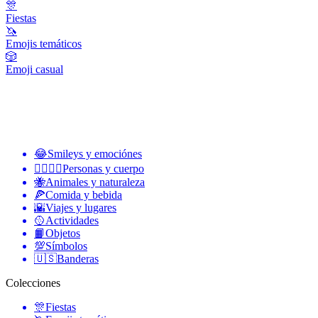
🎊
Fiestas
🦄
Emojis temáticos
🎲
Emoji casual
😂
Smileys y emociónes
👩‍❤️‍💋‍👨
Personas y cuerpo
🐝
Animales y naturaleza
🍕
Comida y bebida
🌇
Viajes y lugares
🥎
Actividades
📙
Objetos
💯
Símbolos
🇺🇸
Banderas
Colecciones
🎊
Fiestas