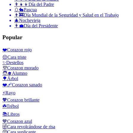
👨‍👧‍👦
Día del Padre
🥚🐇
Pascua
👨‍🚒
Día Mundial de la Seguridad y Salud en el Trabajo
🎄
Nochevieja
👨‍💼
Día del Presidente
Popular
❤️
Corazon rojo
😔
Cara triste
✨
Destellos
💜
Corazon morado
🧑‍🎓
Alumno
🌳
Árbol
❤️‍🩹
Corazon sanado
⚡
Rayo
💖
Corazon brillante
☘️
Trébol
📚
Libros
💙
Corazon azul
🤣
Cara revolcándose de risa
🥺
Cara suplicante