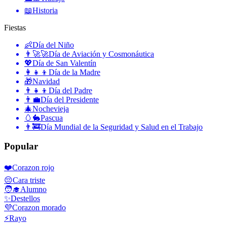
📖
Historia
Fiestas
👶
Día del Niño
👨‍🚀🚀
Día de Aviación y Cosmonáutica
💖
Día de San Valentín
👩‍👧‍👦
Día de la Madre
🎁
Navidad
👨‍👧‍👦
Día del Padre
👨‍💼
Día del Presidente
🎄
Nochevieja
🥚🐇
Pascua
👨‍🚒
Día Mundial de la Seguridad y Salud en el Trabajo
Popular
❤️
Corazon rojo
😔
Cara triste
🧑‍🎓
Alumno
✨
Destellos
💜
Corazon morado
⚡
Rayo