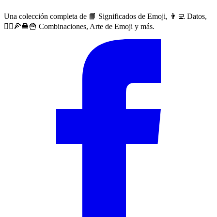
Una colección completa de 📙 Significados de Emoji, 👨‍💻 Datos,
🙅‍♀️🍕🍔🍟 Combinaciones, Arte de Emoji y más.