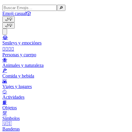
🔎
Emoji casual
🎲
🌙
💡
🌙
💡
😂
Smileys y emociónes
👩‍❤️‍💋‍👨
Personas y cuerpo
🐝
Animales y naturaleza
🍕
Comida y bebida
🌇
Viajes y lugares
🥎
Actividades
📙
Objetos
💯
Símbolos
🇺🇸
Banderas