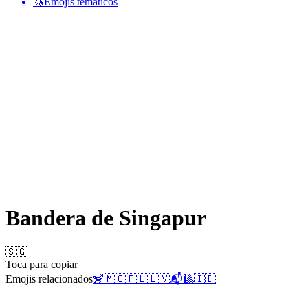
🦄
Emojis temáticos
Bandera de Singapur
🇸🇬
Toca para copiar
Emojis relacionados
🦨
🇲🇨
🇵🇱
🇱🇻
📬
🎱
🇮🇩