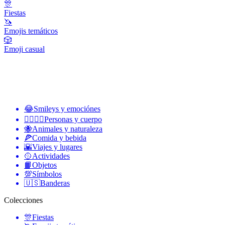
🎊
Fiestas
🦄
Emojis temáticos
🎲
Emoji casual
😂
Smileys y emociónes
👩‍❤️‍💋‍👨
Personas y cuerpo
🐝
Animales y naturaleza
🍕
Comida y bebida
🌇
Viajes y lugares
🥎
Actividades
📙
Objetos
💯
Símbolos
🇺🇸
Banderas
Colecciones
🎊
Fiestas