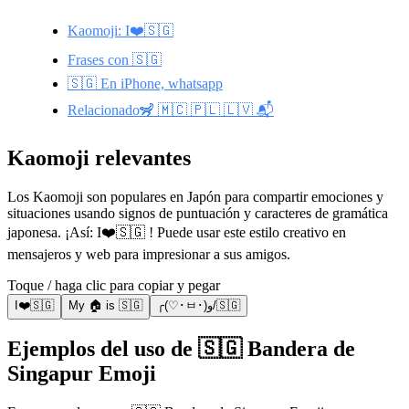
Kaomoji: I❤️🇸🇬
Frases con 🇸🇬
🇸🇬 En iPhone, whatsapp
Relacionado🦨 🇲🇨 🇵🇱 🇱🇻 📬
Kaomoji relevantes
Los Kaomoji son populares en Japón para compartir emociones y
situaciones usando signos de puntuación y caracteres de gramática
japonesa. ¡Así: I❤️🇸🇬 ! Puede usar este estilo creativo en
mensajeros y web para impresionar a sus amigos.
Toque / haga clic para copiar y pegar
I❤️🇸🇬
My 🏠 is 🇸🇬
╭(♡･ㅂ･)و/🇸🇬
Ejemplos del uso de 🇸🇬 Bandera de
Singapur Emoji