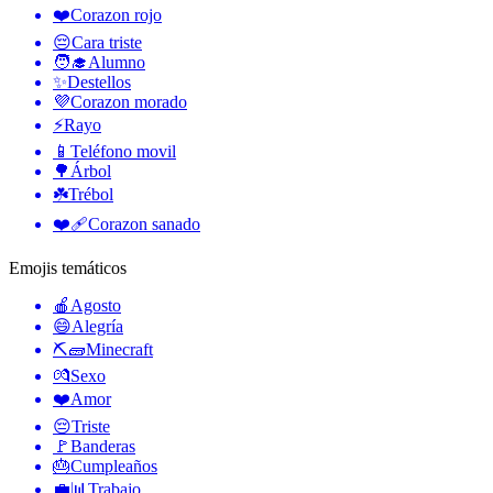
❤️
Corazon rojo
😔
Cara triste
🧑‍🎓
Alumno
✨
Destellos
💜
Corazon morado
⚡
Rayo
📱
Teléfono movil
🌳
Árbol
☘️
Trébol
❤️‍🩹
Corazon sanado
Emojis temáticos
🍎
Agosto
😄
Alegría
⛏🧱
Minecraft
💏
Sexo
❤️
Amor
😔
Triste
🚩
Banderas
🎂
Cumpleaños
💼📊
Trabajo