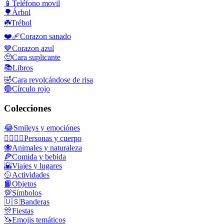
📱
Teléfono movil
🌳
Árbol
☘️
Trébol
❤️‍🩹
Corazon sanado
💙
Corazon azul
🥺
Cara suplicante
📚
Libros
🤣
Cara revolcándose de risa
🔴
Círculo rojo
Colecciones
😂
Smileys y emociónes
👩‍❤️‍💋‍👨
Personas y cuerpo
🐝
Animales y naturaleza
🍕
Comida y bebida
🌇
Viajes y lugares
🥎
Actividades
📙
Objetos
💯
Símbolos
🇺🇸
Banderas
🎊
Fiestas
🦄
Emojis temáticos