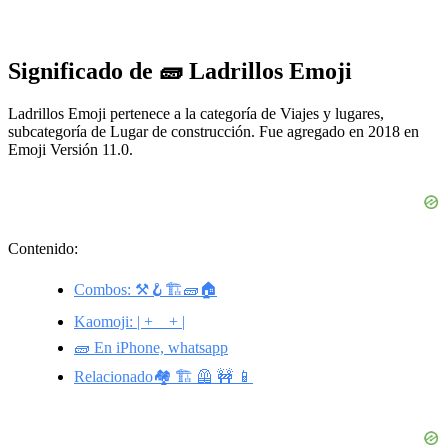
Significado de 🧱 Ladrillos Emoji
Ladrillos Emoji pertenece a la categoría de Viajes y lugares,
subcategoría de Lugar de construcción. Fue agregado en 2018 en
Emoji Versión 11.0.
Contenido:
Combos: ⚒️🪝🏗🧱🏠
Kaomoji: | + _ + |
🧱 En iPhone, whatsapp
Relacionado🏘️ 🏗️ 🦺 🚧 📱