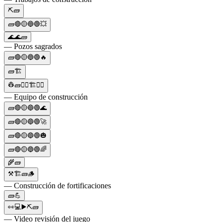
⛏🧱
🧱🔴🟡🔵🟢💥
🌊🌊🧱
— Pozos sagrados
🧱🔴🟡🔵🟢🔥
🧱🏗️
👷🧱👷‍♂️🏗👷‍♀️
— Equipo de construcción
🧱🔴🟡🔵🟢🌊
🧱🔴🟡🔵🟢🚀
🧱🔴🟡🔵🟢🎃
🧱🔴🟡🔵🟢🌈
🌾🧱
⚒️🏗🧱🪵
— Construcción de fortificaciones
🧱💪
👀💻▶️⛏🧱
— Video revisión del juego