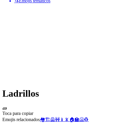
🦄
Emojis temáticos
Ladrillos
🧱
Toca para copiar
Emojis relacionados
🏘️
🏗️
🦺
🚧
📱
📵
🏠
🏫
🥶
👷