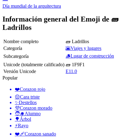
Día mundial de la arquitectura
Información general del Emoji de 🧱
Ladrillos
Nombre completo
🧱 Ladrillos
Categoría
🌇Viajes y lugares
🪵Lugar de construcción
Subcategoría
Unicode (totalmente calificado)
🧱 1F9F1
Versión Unicode
E11.0
Popular
❤️
Corazon rojo
😔
Cara triste
✨
Destellos
💜
Corazon morado
🧑‍🎓
Alumno
🌳
Árbol
⚡
Rayo
❤️‍🩹
Corazon sanado