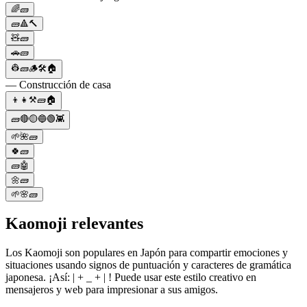
🌈🧱
🧱🔺🔨
🧸🧱
🚗🧱
👷🧱🪵🛠🏠
— Construcción de casa
👦👧⚒️🧱🏠
🧱🔴🟡🔵🟢👾
🌱🌺🧱
🍀🧱
🧱🤖
🌼🧱
🌱🌸🧱
Kaomoji relevantes
Los Kaomoji son populares en Japón para compartir emociones y
situaciones usando signos de puntuación y caracteres de gramática
japonesa. ¡Así: | + _ + | ! Puede usar este estilo creativo en
mensajeros y web para impresionar a sus amigos.