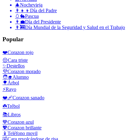
🎄
Nochevieja
👨‍👧‍👦
Día del Padre
🥚🐇
Pascua
👨‍💼
Día del Presidente
👨‍🚒
Día Mundial de la Seguridad y Salud en el Trabajo
Popular
❤️
Corazon rojo
😔
Cara triste
✨
Destellos
💜
Corazon morado
🧑‍🎓
Alumno
🌳
Árbol
⚡
Rayo
❤️‍🩹
Corazon sanado
☘️
Trébol
📚
Libros
💙
Corazon azul
💖
Corazon brillante
📱
Teléfono movil
🤣
Cara revolcándose de risa