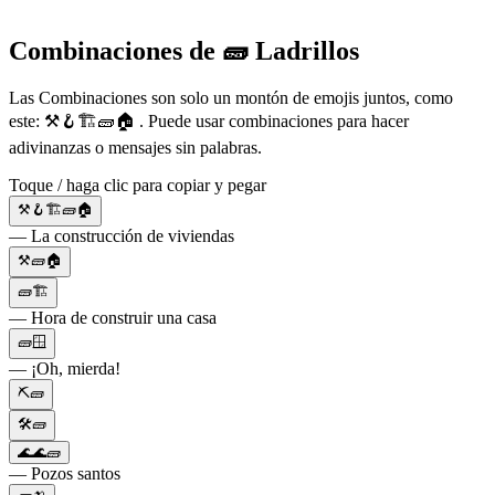
Combinaciones de 🧱 Ladrillos
Las Combinaciones son solo un montón de emojis juntos, como
este: ⚒️🪝🏗🧱🏠 . Puede usar combinaciones para hacer
adivinanzas o mensajes sin palabras.
Toque / haga clic para copiar y pegar
⚒️🪝🏗🧱🏠
— La construcción de viviendas
⚒️🧱🏠
🧱🏗️
— Hora de construir una casa
🧱🪟
— ¡Oh, mierda!
⛏🧱
🛠🧱
🌊🌊🧱
— Pozos santos