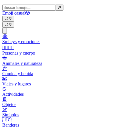
🔎
Emoji casual
🎲
🌙
💡
🌙
💡
😂
Smileys y emociónes
👩‍❤️‍💋‍👨
Personas y cuerpo
🐝
Animales y naturaleza
🍕
Comida y bebida
🌇
Viajes y lugares
🥎
Actividades
📙
Objetos
💯
Símbolos
🇺🇸
Banderas