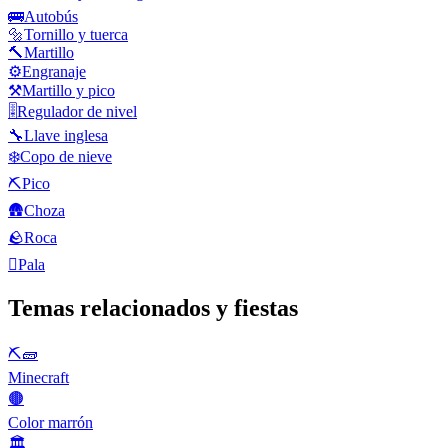
🚌
Autobús
🔩
Tornillo y tuerca
🔨
Martillo
⚙️
Engranaje
⚒️
Martillo y pico
🎚️
Regulador de nivel
🔧
Llave inglesa
❄️
Copo de nieve
⛏️
Pico
🛖
Choza
🪨
Roca
🪏
Pala
Temas relacionados y fiestas
⛏🧱
Minecraft
🟤
Color marrón
🏛