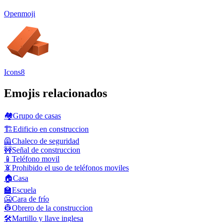
Openmoji
Icons8
Emojis relacionados
🏘️
Grupo de casas
🏗️
Edificio en construccion
🦺
Chaleco de seguridad
🚧
Señal de construccion
📱
Teléfono movil
📵
Prohibido el uso de teléfonos moviles
🏠
Casa
🏫
Escuela
🥶
Cara de frío
👷
Obrero de la construccion
🛠️
Martillo y llave inglesa