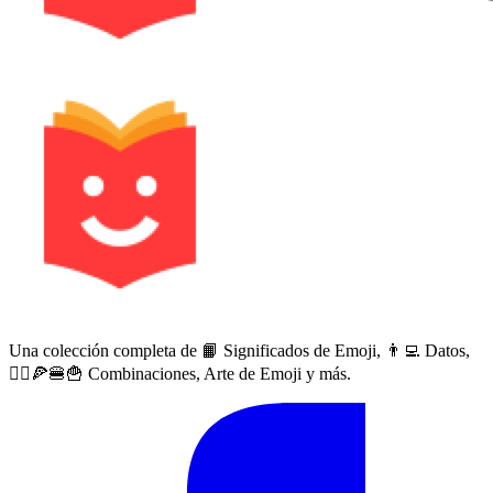
Una colección completa de 📙 Significados de Emoji, 👨‍💻 Datos,
🙅‍♀️🍕🍔🍟 Combinaciones, Arte de Emoji y más.