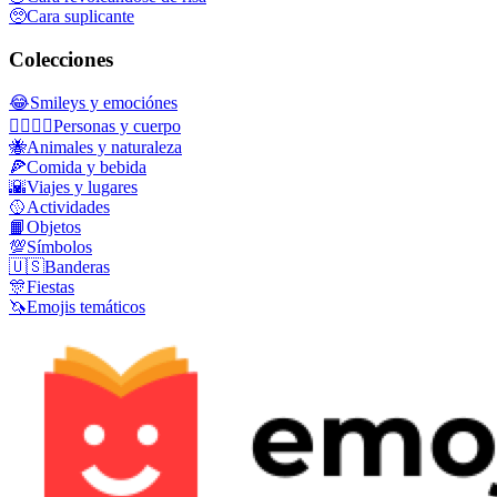
🥺
Cara suplicante
Colecciones
😂
Smileys y emociónes
👩‍❤️‍💋‍👨
Personas y cuerpo
🐝
Animales y naturaleza
🍕
Comida y bebida
🌇
Viajes y lugares
🥎
Actividades
📙
Objetos
💯
Símbolos
🇺🇸
Banderas
🎊
Fiestas
🦄
Emojis temáticos