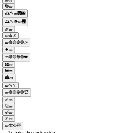
🧱🍌
🐉🧱
🕰️🔨🧱🌉🌃
🕰️🔨👁️🧱🌉
🌿🧱
🧱🔺🌌
🧱🔴🟡🔵🟢🎉
🌳🧱
🧱🔴🟡🔵🟢👑
🏰🧱
🚂🧱
🏟️🧱
🧱🔧🥄
🧱🔴🟡🔵🟢🏆
🌱🧱
🚀🧱
🍃🧱
🌌🧱
🧱🏗👷🚧
— Trabajos de construcción