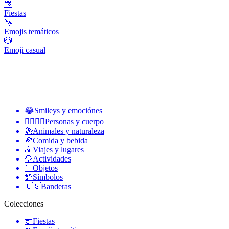
🎊
Fiestas
🦄
Emojis temáticos
🎲
Emoji casual
😂
Smileys y emociónes
👩‍❤️‍💋‍👨
Personas y cuerpo
🐝
Animales y naturaleza
🍕
Comida y bebida
🌇
Viajes y lugares
🥎
Actividades
📙
Objetos
💯
Símbolos
🇺🇸
Banderas
Colecciones
🎊
Fiestas