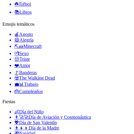
☘️
Trébol
📚
Libros
Emojis temáticos
🍎
Agosto
😄
Alegría
⛏🧱
Minecraft
💏
Sexo
😔
Triste
❤️
Amor
🚩
Banderas
🧟
The Walking Dead
💼📊
Trabajo
🎂
Cumpleaños
Fiestas
👶
Día del Niño
👨‍🚀🚀
Día de Aviación y Cosmonáutica
💖
Día de San Valentín
👩‍👧‍👦
Día de la Madre
🎁
Navidad