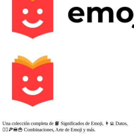
Una colección completa de 📙 Significados de Emoji, 👨‍💻 Datos,
🙅‍♀️🍕🍔🍟 Combinaciones, Arte de Emoji y más.