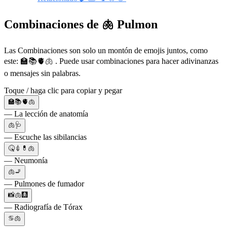
Combinaciones de 🫁 Pulmon
Las Combinaciones son solo un montón de emojis juntos, como
este: 🏫📚🫀🫁 . Puede usar combinaciones para hacer adivinanzas
o mensajes sin palabras.
Toque / haga clic para copiar y pegar
🏫📚🫀🫁
— La lección de anatomía
🫁🩺
— Escuche las sibilancias
🤒💉💊🫁
— Neumonía
🫁🚬
— Pulmones de fumador
📸🫁🩻
— Radiografía de Tórax
♋🫁