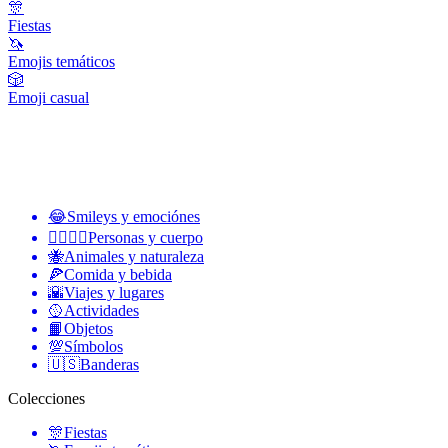
🎊
Fiestas
🦄
Emojis temáticos
🎲
Emoji casual
😂
Smileys y emociónes
👩‍❤️‍💋‍👨
Personas y cuerpo
🐝
Animales y naturaleza
🍕
Comida y bebida
🌇
Viajes y lugares
🥎
Actividades
📙
Objetos
💯
Símbolos
🇺🇸
Banderas
Colecciones
🎊
Fiestas