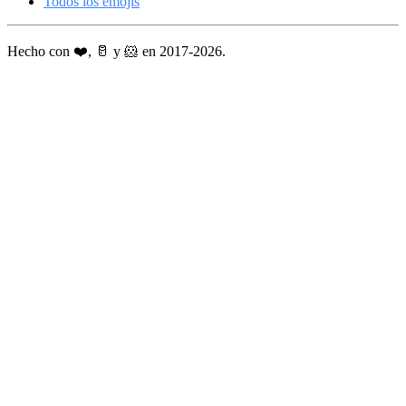
Todos los emojis
Hecho con ❤️, 🥛 y 🐹 en 2017-2026.