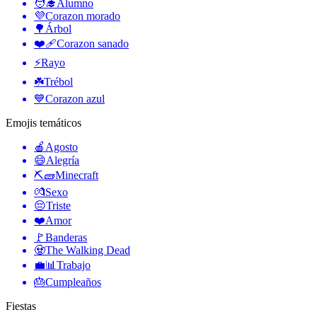
🧑‍🎓
Alumno
💜
Corazon morado
🌳
Árbol
❤️‍🩹
Corazon sanado
⚡
Rayo
☘️
Trébol
💙
Corazon azul
Emojis temáticos
🍎
Agosto
😄
Alegría
⛏🧱
Minecraft
💏
Sexo
😔
Triste
❤️
Amor
🚩
Banderas
🧟
The Walking Dead
💼📊
Trabajo
🎂
Cumpleaños
Fiestas