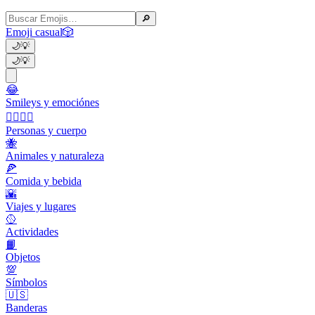
🔎
Emoji casual
🎲
🌙
💡
🌙
💡
😂
Smileys y emociónes
👩‍❤️‍💋‍👨
Personas y cuerpo
🐝
Animales y naturaleza
🍕
Comida y bebida
🌇
Viajes y lugares
🥎
Actividades
📙
Objetos
💯
Símbolos
🇺🇸
Banderas