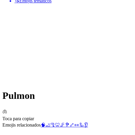
🦄
Emojis temáticos
Pulmon
🫁
Toca para copiar
Emojis relacionados
🧠
🦶
🦿
🦷
🦵
🦻
🦴
👀
🦾
👂