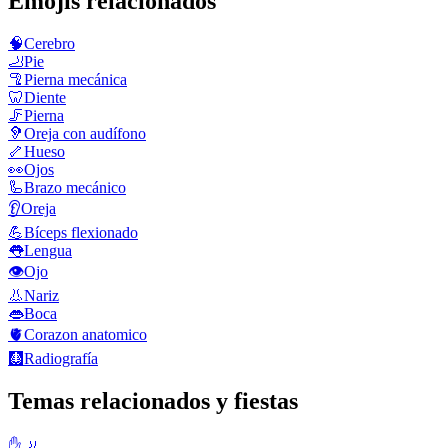
Emojis relacionados
🧠
Cerebro
🦶
Pie
🦿
Pierna mecánica
🦷
Diente
🦵
Pierna
🦻
Oreja con audífono
🦴
Hueso
👀
Ojos
🦾
Brazo mecánico
👂
Oreja
💪
Bíceps flexionado
👅
Lengua
👁️
Ojo
👃
Nariz
👄
Boca
🫀
Corazon anatomico
🩻
Radiografía
Temas relacionados y fiestas
✋🦶