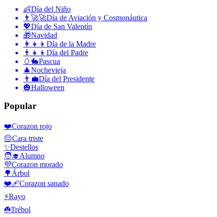
👶
Día del Niño
👨‍🚀🚀
Día de Aviación y Cosmonáutica
💖
Día de San Valentín
🎁
Navidad
👩‍👧‍👦
Día de la Madre
👨‍👧‍👦
Día del Padre
🥚🐇
Pascua
🎄
Nochevieja
👨‍💼
Día del Presidente
🎃
Halloween
Popular
❤️
Corazon rojo
😔
Cara triste
✨
Destellos
🧑‍🎓
Alumno
💜
Corazon morado
🌳
Árbol
❤️‍🩹
Corazon sanado
⚡
Rayo
☘️
Trébol