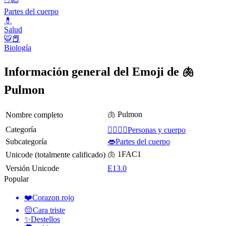
Partes del cuerpo
💊
Salud
🐯📕
Biología
Información general del Emoji de 🫁
Pulmon
🫁 Pulmon
Nombre completo
Categoría
👩‍❤️‍💋‍👨Personas y cuerpo
Subcategoría
👄Partes del cuerpo
🫁 1FAC1
Unicode (totalmente calificado)
Versión Unicode
E13.0
Popular
❤️
Corazon rojo
😔
Cara triste
✨
Destellos