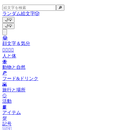
🔎
ランダム絵文字
🎲
🌙
💡
🌙
💡
😂
顔文字＆気分
👩‍❤️‍💋‍👨
人と体
🐝
動物と自然
🍕
フード&ドリンク
🌇
旅行と場所
🥎
活動
📙
アイテム
💯
記号
🇺🇸