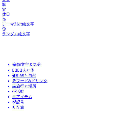
旗
🎊
休日
🦄
テーマ別の絵文字
🎲
ランダム絵文字
😂
顔文字＆気分
👩‍❤️‍💋‍👨
人と体
🐝
動物と自然
🍕
フード&ドリンク
🌇
旅行と場所
🥎
活動
📙
アイテム
💯
記号
🇺🇸
旗