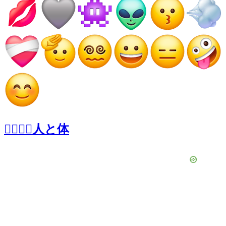
👩‍❤️‍💋‍👨人と体