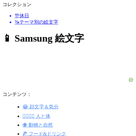
コレクション
🎊
休日
🦄
テーマ別の絵文字
📱 Samsung 絵文字
コンテンツ：
😂 顔文字＆気分
👩‍❤️‍💋‍👨 人と体
🐝 動物と自然
🍕 フード&ドリンク