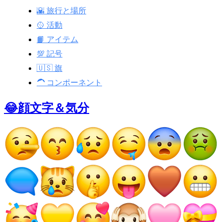
🌇 旅行と場所
🥎 活動
📙 アイテム
💯 記号
🇺🇸 旗
🦱 コンポーネント
😂顔文字＆気分