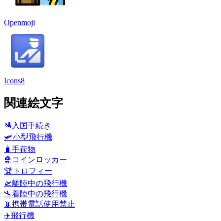
Openmoji
Icons8
関連絵文字
🛂
入国手続き
🛩️
小型飛行機
🧳
手荷物
🛅
コインロッカー
🏆
トロフィー
🛫
離陸中の飛行機
🛬
着陸中の飛行機
📵
携帯電話使用禁止
✈️
飛行機