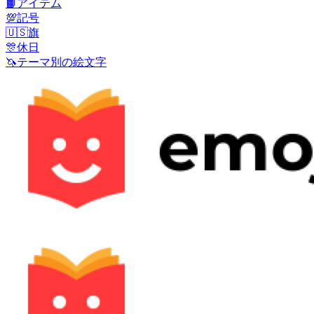
📙
アイテム
💯
記号
🇺🇸
旗
🎊
休日
🦄
テーマ別の絵文字