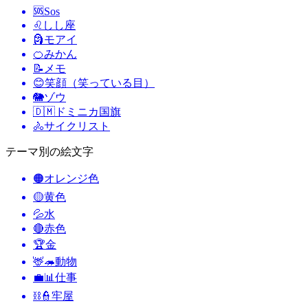
🆘
Sos
♌
しし座
🗿
モアイ
🍊
みかん
📝
メモ
😊
笑顔（笑っている目）
🐘
ゾウ
🇩🇲
ドミニカ国旗
🚴
サイクリスト
テーマ別の絵文字
🟠
オレンジ色
🟡
黄色
💦
水
🔴
赤色
🏆
金
🦌🦔
動物
💼📊
仕事
⛓️👮
牢屋