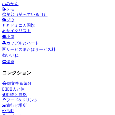
🍊
みかん
📝
メモ
😊
笑顔（笑っている目）
🐘
ゾウ
🇩🇲
ドミニカ国旗
🚴
サイクリスト
🛖
小屋
💑
カップルとハート
🈂️
サービスまたはサービス料
👍
いいね
💥
爆発
コレクション
😂
顔文字＆気分
👩‍❤️‍💋‍👨
人と体
🐝
動物と自然
🍕
フード&ドリンク
🌇
旅行と場所
🥎
活動