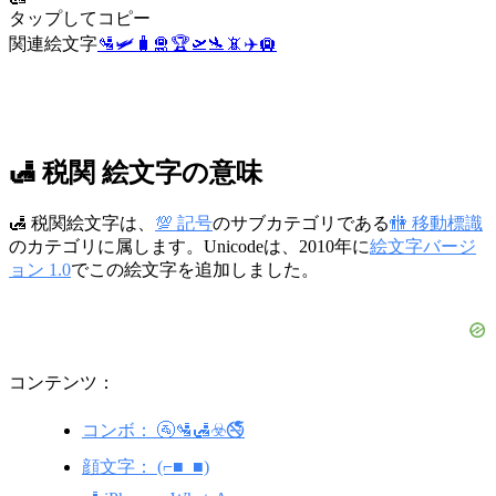
タップしてコピー
関連絵文字
🛂
🛩️
🧳
🛅
🏆
🛫
🛬
📵
✈️
🛄
🛃 税関 絵文字の意味
🛃 税関絵文字は、
💯 記号
のサブカテゴリである
🚻 移動標識
のカテゴリに属します。Unicodeは、2010年に
絵文字バージ
ョン 1.0
でこの絵文字を追加しました。
コンテンツ：
コンボ： 🚰🛂🛃☣️🚭
顔文字： (⌐■_■)