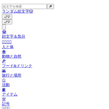
🔎
ランダム絵文字
🎲
🌙
💡
🌙
💡
😂
顔文字＆気分
👩‍❤️‍💋‍👨
人と体
🐝
動物と自然
🍕
フード&ドリンク
🌇
旅行と場所
🥎
活動
📙
アイテム
💯
記号
🇺🇸