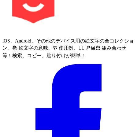
iOS、Android、その他のデバイス用の絵文字の全コレクショ
ン。📚 絵文字の意味、💬 使用例、🙅‍♀️ 🍕🍔🍟 組み合わせ
等！検索、コピー、貼り付けが簡単！