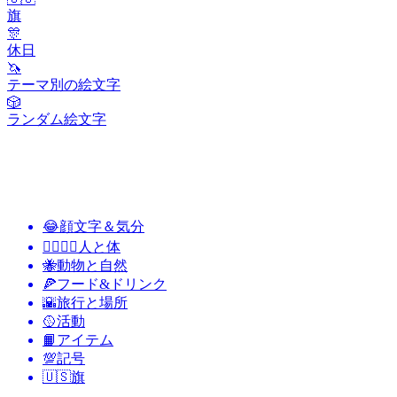
旗
🎊
休日
🦄
テーマ別の絵文字
🎲
ランダム絵文字
😂
顔文字＆気分
👩‍❤️‍💋‍👨
人と体
🐝
動物と自然
🍕
フード&ドリンク
🌇
旅行と場所
🥎
活動
📙
アイテム
💯
記号
🇺🇸
旗