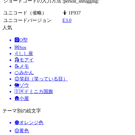
ショートコードの入力方法
:person_shrugging:
ユニコード（省略）
🤷 1F937
ユニコードバージョン
E3.0
人気
🅾️
O型
🆘
Sos
♌
しし座
🗿
モアイ
📝
メモ
🍊
みかん
😊
笑顔（笑っている目）
🐘
ゾウ
🇩🇲
ドミニカ国旗
🛖
小屋
テーマ別の絵文字
🟠
オレンジ色
🟡
黄色