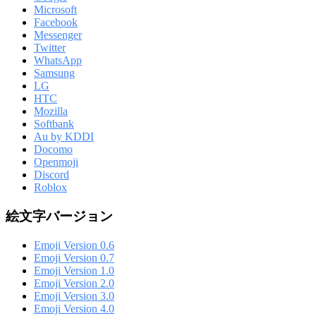
Microsoft
Facebook
Messenger
Twitter
WhatsApp
Samsung
LG
HTC
Mozilla
Softbank
Au by KDDI
Docomo
Openmoji
Discord
Roblox
絵文字バージョン
Emoji Version 0.6
Emoji Version 0.7
Emoji Version 1.0
Emoji Version 2.0
Emoji Version 3.0
Emoji Version 4.0