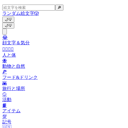
🔎
ランダム絵文字
🎲
🌙
💡
🌙
💡
😂
顔文字＆気分
👩‍❤️‍💋‍👨
人と体
🐝
動物と自然
🍕
フード&ドリンク
🌇
旅行と場所
🥎
活動
📙
アイテム
💯
記号
🇺🇸