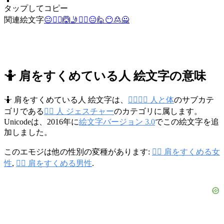
タップしてコピー
関連絵文字
😐
🤷‍♀️
🙆
🤳
🤷‍♂️
😑
🙋
😶
🙎
🙅
🤷 肩をすくめている人 絵文字の意味
🤷 肩をすくめている人 絵文字は、
👩‍❤️‍💋‍👨 人と体
のサブカテ
ゴリである
🙅‍♀️ 人 ジェスチャー
のカテゴリに属します。
Unicodeは、2016年に
絵文字バージョン 3.0
でこの絵文字を追
加しました。
このエモジは他の性別の変種があります:
🤷‍♀️ 肩をすくめる女
性
,
🤷‍♂️ 肩をすくめる男性
.