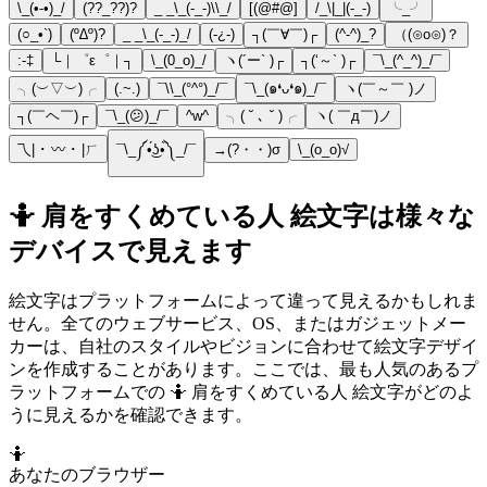
\_(•-•)_/
(??_??)?
_ _\_(-_-)\\_/
[(@#@]
/_\|_|(-_-)
╰_╯
(○_•`)
(º∆º)?
_ _\_(-_-)_/
(-¿-)
┐(￣∀￣)┌
(^-^)_?
（(⊙o⊙)？
:-‡
└｜゜ε゜｜┐
\_(0_o)_/
ヽ(´ー` )┌
┐(‘～` )┌
¯\_(^_^)_/¯
╮(︶▽︶)╭
(.~.)
¯\\_(°^°)_/¯
¯\_(๑❛ᴗ❛๑)_/¯
ヽ(￣～￣ )ノ
┐(￣ヘ￣)┌
¯\_(😕)_/¯
^w^
╮( ˘ ､ ˘ )╭
ヽ( ￣д￣)ノ
乁| ･ 〰 ･ |ㄏ
¯\_༼•́͜ʖ•̀༽_/¯
→(?・・)σ
\_(o_o)√
🤷 肩をすくめている人 絵文字は様々な
デバイスで見えます
絵文字はプラットフォームによって違って見えるかもしれま
せん。全てのウェブサービス、OS、またはガジェットメー
カーは、自社のスタイルやビジョンに合わせて絵文字デザイ
ンを作成することがあります。ここでは、最も人気のあるプ
ラットフォームでの 🤷 肩をすくめている人 絵文字がどのよ
うに見えるかを確認できます。
🤷
あなたのブラウザー