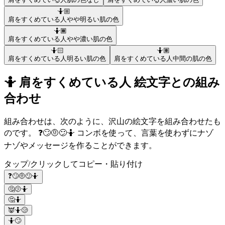
🤷🏼
肩をすくめている人
やや明るい肌の色
🤷🏾
肩をすくめている人
やや濃い肌の色
🤷🏻
🤷🏽
肩をすくめている人
明るい肌の色
肩をすくめている人
中間の肌の色
🤷 肩をすくめている人 絵文字との組み
合わせ
組み合わせは、次のように、沢山の絵文字を組み合わせたも
のです。 ❓🙄🤨😕🤷 コンボを使って、言葉を使わずにナゾ
ナゾやメッセージを作ることができます。
タップ/クリックしてコピー・貼り付け
❓🙄🤨😕🤷
🤔🫤🤷
🤔🤷
👿🤷😢
🤷🙄