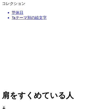
コレクション
🎊
休日
🦄
テーマ別の絵文字
肩をすくめている人
🤷