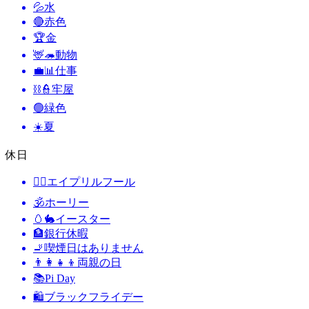
💦
水
🔴
赤色
🏆
金
🦌🦔
動物
💼📊
仕事
⛓️👮
牢屋
🟢
緑色
☀️
夏
休日
🙆‍♂️
エイプリルフール
🕉
ホーリー
🥚🐇
イースター
🏦
銀行休暇
🚬
喫煙日はありません
👨‍👩‍👧‍👦
両親の日
📚
Pi Day
🛍
ブラックフライデー