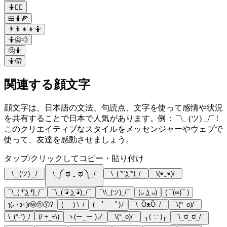
🤷👱‍♀️
🍱🤷🍕
👨‍👨‍👧‍👦🤷
🤷🙅💨
🤔🤷
🤷🤦
関連する顔文字
顔文字は、日本語の文法、句読点、文字を使って感情や状況
を共有することで日本で人気があります。例： ¯\_ (ツ) _/¯ !
このクリエイティブなスタイルをメッセンジャーやウェブで
使って、友達を感動させましょう。
タップ/クリックしてコピー・貼り付け
¯\_ (ツ) _/¯
¯\_༼ ಥ ‿ ಥ ༽_/¯
¯\_( ͡° ͜ʖ ͡°)_/¯
¯\(◉‿◉)/¯
¯\_( ͡❛ ͜ʖ ͡❛)_/¯
¯\_( ͡◕ ͜ʖ ͡◕)_/¯
¯\\_(ツ)_/¯
(ᴗ ͜ʖ ᴗ)
( ¯(∞)¯ )
ɿ(｡･ɜ･)ɾⓌⓗⓨ?
( -_-) \_/
( ﾟ_ゝﾟ)ﾉ
¯\_ȌᴥȌ_/¯
¯\(º_o)/¯
\_(°-°)_/
(/ ÷_÷\)
ヽ(ー_ー )ノ
¯\(°_o)/¯
┐( ∵ )┌
¯\_ಠ_ಠ_/¯