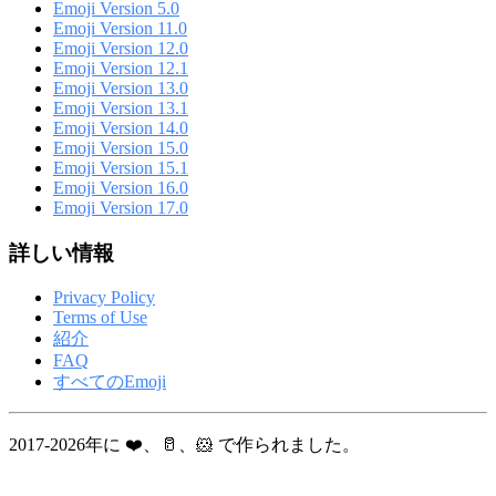
Emoji Version 5.0
Emoji Version 11.0
Emoji Version 12.0
Emoji Version 12.1
Emoji Version 13.0
Emoji Version 13.1
Emoji Version 14.0
Emoji Version 15.0
Emoji Version 15.1
Emoji Version 16.0
Emoji Version 17.0
詳しい情報
Privacy Policy
Terms of Use
紹介
FAQ
すべてのEmoji
2017-2026年に ❤️、🥛、🐹 で作られました。