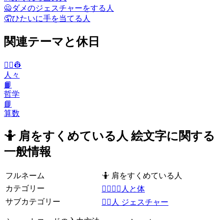
🙅
ダメのジェスチャーをする人
🤦
ひたいに手を当てる人
関連テーマと休日
👨‍✈️👷
人々
📙
哲学
📘
算数
🤷 肩をすくめている人 絵文字に関する
一般情報
フルネーム
🤷 肩をすくめている人
カテゴリー
👩‍❤️‍💋‍👨人と体
サブカテゴリー
🙅‍♀️人 ジェスチャー