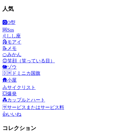
人気
🅾️
O型
🆘
Sos
♌
しし座
🗿
モアイ
📝
メモ
🍊
みかん
😊
笑顔（笑っている目）
🐘
ゾウ
🇩🇲
ドミニカ国旗
🛖
小屋
🚴
サイクリスト
💥
爆発
💑
カップルとハート
🈂️
サービスまたはサービス料
👍
いいね
コレクション