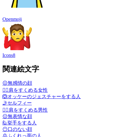
Openmoji
Icons8
関連絵文字
😐
無感情の顔
🤷‍♀️
肩をすくめる女性
🙆
オッケーのジェスチャーをする人
🤳
セルフィー
🤷‍♂️
肩をすくめる男性
😑
無表情な顔
🙋
挙手をする人
😶
口のない顔
🙎
ふくれっ面の人