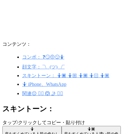
コンテンツ：
コンボ： ❓🙄🤨😕🤷
顔文字： ¯\_ (ツ) _/¯
スキントーン： 🤷🏿 🤷🏼 🤷🏾 🤷🏻 🤷🏽
🤷 iPhone、WhatsApp
関連😐 🤷‍♀️ 🙆 🤳 🤷‍♂️
スキントーン：
タップ/クリックしてコピー・貼り付け
🤷
🤷🏿
肩をすくめている人
肌の色なし
肩をすくめている人
濃い肌の色