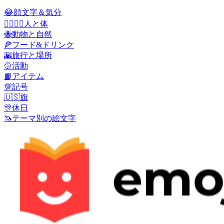
😂
顔文字＆気分
👩‍❤️‍💋‍👨
人と体
🐝
動物と自然
🍕
フード&ドリンク
🌇
旅行と場所
🥎
活動
📙
アイテム
💯
記号
🇺🇸
旗
🎊
休日
🦄
テーマ別の絵文字