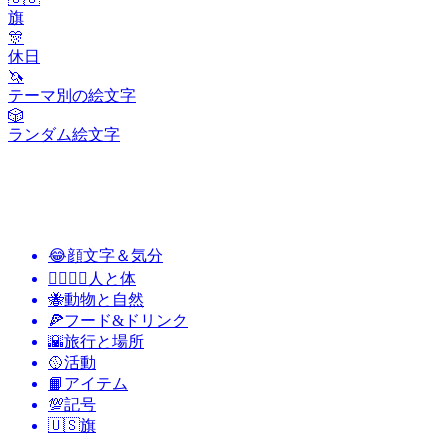
旗
🎊
休日
🦄
テーマ別の絵文字
🎲
ランダム絵文字
😂
顔文字＆気分
👩‍❤️‍💋‍👨
人と体
🐝
動物と自然
🍕
フード&ドリンク
🌇
旅行と場所
🥎
活動
📙
アイテム
💯
記号
🇺🇸
旗