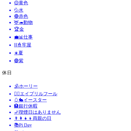
🟡
黄色
💦
水
🔴
赤色
🦌🦔
動物
🏆
金
💼📊
仕事
⛓️👮
牢屋
☀️
夏
🟣
紫
休日
🕉
ホーリー
🙆‍♂️
エイプリルフール
🥚🐇
イースター
🏦
銀行休暇
🚬
喫煙日はありません
👨‍👩‍👧‍👦
両親の日
📚
Pi Day