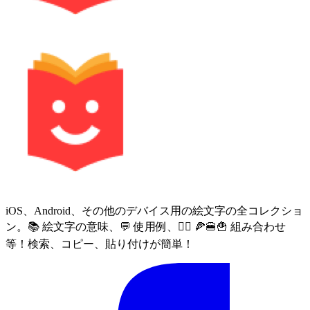
iOS、Android、その他のデバイス用の絵文字の全コレクショ
ン。📚 絵文字の意味、💬 使用例、🙅‍♀️ 🍕🍔🍟 組み合わせ
等！検索、コピー、貼り付けが簡単！