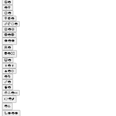
🤪👅
👅🍭
😉👅
🍭🔘👅
🥖🥐🍞👅
😝👅🍪
🧿👅🧿
👁👅👁
🦧👅
👽👅👱‍♀️
😺👅
🍷👅🍷
🔥👅🍲
👅🌀
📏👅
🧠👅
🤚👃👅👀
👉👅🌶
👅♨️
🦾👁👅👁