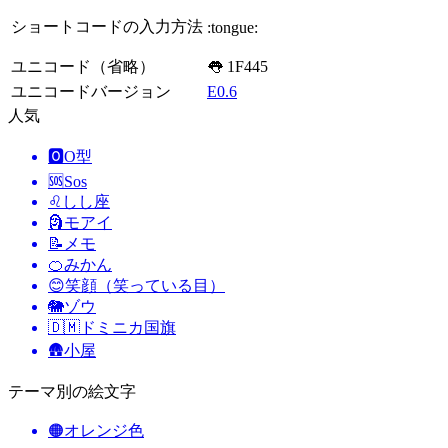
ショートコードの入力方法
:tongue:
ユニコード（省略）
👅 1F445
ユニコードバージョン
E0.6
人気
🅾️
O型
🆘
Sos
♌
しし座
🗿
モアイ
📝
メモ
🍊
みかん
😊
笑顔（笑っている目）
🐘
ゾウ
🇩🇲
ドミニカ国旗
🛖
小屋
テーマ別の絵文字
🟠
オレンジ色