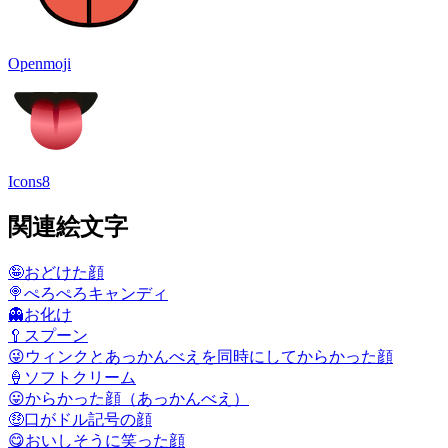
Openmoji
Icons8
関連絵文字
🤪
おどけた顔
🍭
ぺろぺろキャンディ
👻
お化け
🥄
スプーン
😜
ウィンクとあっかんべえを同時にしてからかった顔
🍦
ソフトクリーム
😛
からかった顔（あっかんべえ）
🤑
口がドル記号の顔
😋
おいしそうに笑った顔