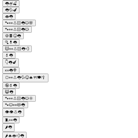
👅🍧🍒
👅💦🍆
👄👅
🐾👀👃🏻👅🐱🌸
🐾👀👃🏻👅🐱
🍪🍫😝👅
🫗💊👅
🐱👀👃🏻👅💨
💄👅
👇👅🍆
🍬👅🍭
🍞👀👃👅💦😋🔥🍴🍽️🥄
🤪💄👅
😺👅
🐾👀👃🏻👅🐱🌞
🐾🐱👀😻👅
👁👁👃👅
🧵👀👅
🌶️👅
🌶️🔥👄💨👅