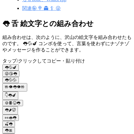
関連🤪 🍭 👻 🥄 😜
👅 舌 絵文字との組み合わせ
組み合わせは、次のように、沢山の絵文字を組み合わせたも
のです。 👅💦🍆 コンボを使って、言葉を使わずにナゾナゾ
やメッセージを作ることができます。
タップ/クリックしてコピー・貼り付け
👅💦🍆
😜😘👅
👅💦💦
🤟👁️👅👁️🤟
👇👅🍆
🍪🍫😝👅
👅🌶🥵
👀👄👅
🍒👅
👅🎀