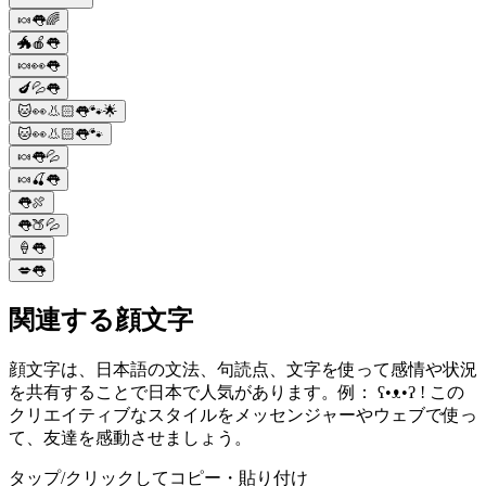
🍬👅🌈
🐲🍎👅
🍬👀👅
🍆💦👅
🐱👀👃🏻👅🐾🌟
🐱👀👃🏻👅🐾
🍬👅💦
🍬🍒👅
👅🍖
👅🍑💦
🍦👅
💋👅
関連する顔文字
顔文字は、日本語の文法、句読点、文字を使って感情や状況
を共有することで日本で人気があります。例： ʕ•ᴥ•ʔ ! この
クリエイティブなスタイルをメッセンジャーやウェブで使っ
て、友達を感動させましょう。
タップ/クリックしてコピー・貼り付け