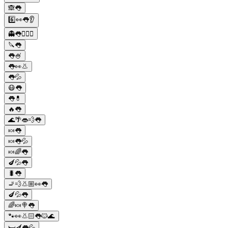
🙈👅
6️⃣👀👅👂
👻👅🙎🏻‍♂️
🔪👅
👅🍧
👅👀👃
👅💦
😷👅
👅💊
🔥👅
🌊🌴👄💨👅
🍬👅
🍬👅💦
🍬🌈👅
🍆💦👅
🐛👅
🚬💨👃🏼👀👅
🍆💦👅
🌈🍬🍭👅
🐾👀👃🏻👅🐱🌊
🛏🍆👅💦