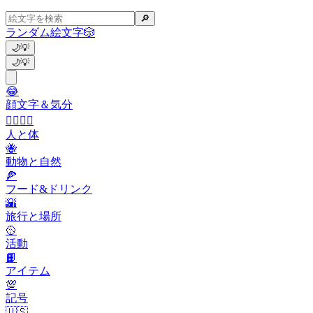
🔎
ランダム絵文字
🎲
🌙
💡
🌙
💡
😂
顔文字＆気分
👩‍❤️‍💋‍👨
人と体
🐝
動物と自然
🍕
フード&ドリンク
🌇
旅行と場所
🥎
活動
📙
アイテム
💯
記号
🇺🇸