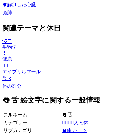
🫀
解剖した心臓
🫁
肺
関連テーマと休日
🐯📕
生物学
💊
健康
🙆‍♂️
エイプリルフール
✋🦶
体の部分
👅 舌 絵文字に関する一般情報
フルネーム
👅 舌
カテゴリー
👩‍❤️‍💋‍👨人と体
サブカテゴリー
👄体 パーツ