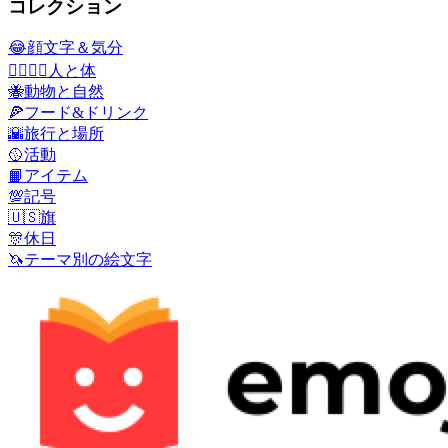
コレクション
😂
顔文字＆気分
👩‍❤️‍💋‍👨
人と体
🐝
動物と自然
🍕
フード&ドリンク
🌇
旅行と場所
🥎
活動
📙
アイテム
💯
記号
🇺🇸
旗
🎊
休日
🦄
テーマ別の絵文字