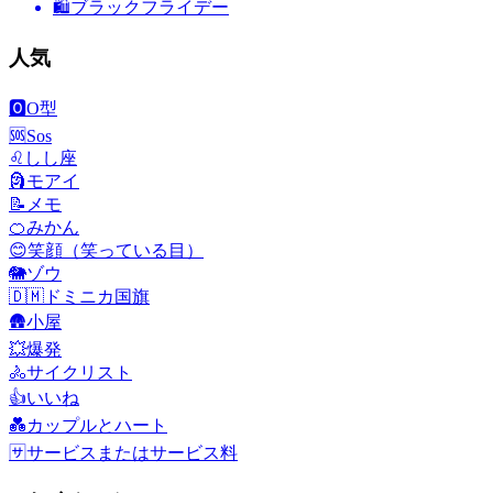
🛍
ブラックフライデー
人気
🅾️
O型
🆘
Sos
♌
しし座
🗿
モアイ
📝
メモ
🍊
みかん
😊
笑顔（笑っている目）
🐘
ゾウ
🇩🇲
ドミニカ国旗
🛖
小屋
💥
爆発
🚴
サイクリスト
👍
いいね
💑
カップルとハート
🈂️
サービスまたはサービス料