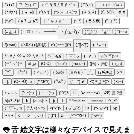
ʕ•ᴥ•ʔ
¯\_(ツ)_/¯
✧･ﾟ:*( ͡ꈍ ͜ʖ̫ ͡ꈍ )*:･ﾟ✧
( ͡° ͜ʖ ~)
_ _\_(⊙_⊙)\\_/
( ❛ 👅 ❛ )
(_●_●)(
(^uv*)
(つ .•́ _ʖ •̀.)つ
(☭ ͜ʖ ☭)
(❍ ͟ʖ❍)
ಠ_ಠ
(^w^)
( ๑ ڡ 7 ๑7)
╏ ” ⊚ ͟ʖ ⊚ ” ╏
(*_*)
( ͡ಥ ͜ʖ ͡ಥ)
(͡° ͜ ʖ ͡° )
(ᴗ ͜ʖ ᴗ)
(╯°□°）╯︵ ┻━┻
ヽ༼ຈل͜ຈ༽ﾉ
( ͡°_ʖ ͡°)
° ͜ʖ ͡ -
(°°)==p
/)owo/)
(/×0×\) (@0@)
(^(|)~~~(|)^)
(;´༎ຶٹ༎ຶ`)
(. ❛ ᴗ ❛.)
/╲/\〳 ᴼᴼ ౪ ᴼᴼ 〵/\╱\
:)
ɵ̷̥̥᷄ˬɵ̷̥̥᷅
( ˘▽˘)っ
( . y . )
ଘ(੭ˊ꒳ˋ)੭✧
(☞ﾟヮﾟ)☞
ಡ ͜ ಡ
(O.O)
(^o-o^)
(=uou=)
([⊙]-v-[⊙])
(∩_∩)
⁀^⁀
〔⁰▿⁰〕
( ＾◡＾)
( ôwô)
( o w u )
_^_
(⁎⁍̴̛ᴗ⁍̴̛⁎)
:-Þ
:-þ
(Ò~~Ó)=p
(/^/3/^/)
(´༎ຶٹ༎ຶ`)
(^—^) 🧨
ᕙ( ͡◉ ͜ ʖ ͡◉)ᕗ
(~3~)
૮ ᴗ.ᴗ ა
(^_~)つ
( ・・)つ
(°0°)3
ꇴ
(●~~~~~●)
₽₽):@-?@
٩(๑･ิᴗ･ิ)۶
:b
(>ω<)つ
:þ
:-b
^ ^=•ㅈ•=
:====>
^•_•^
( ˘▽˘)っ:p
(^人<)〜つ
<(°•°)>
(っ˘ڡ˘ς)
:Þ
(^• w •^)
:-p
◕ｖ◕
d:
:p
(~.~)
(^()^)
D:
(>^×^✿<)
(^-w-^)
👅 舌 絵文字は様々なデバイスで見えま