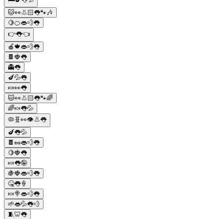
🐱👀👃🏻👅🐾🎶
🍋🍊👄💨👅
👉👅👈
🍎🍁👄💨👅
🍫🍓👅
👻👅
🍆💦👅
🍬👀👅
🐱👀👃🏻👅🐾🌈
🌈🍬👅💦
🦠🧬👀👁👃👅
🍆👅💦
🍫🥜👄💨👅
🍋🍓👅
🍬👅🤪
🍇🍓👄💨👅
🤒👅🍦
🍬🍭👄💨👅
🌱👄💦👅💨
🧵🦷👅