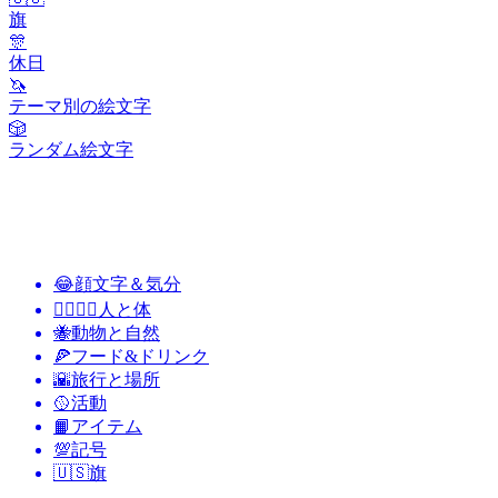
旗
🎊
休日
🦄
テーマ別の絵文字
🎲
ランダム絵文字
😂
顔文字＆気分
👩‍❤️‍💋‍👨
人と体
🐝
動物と自然
🍕
フード&ドリンク
🌇
旅行と場所
🥎
活動
📙
アイテム
💯
記号
🇺🇸
旗