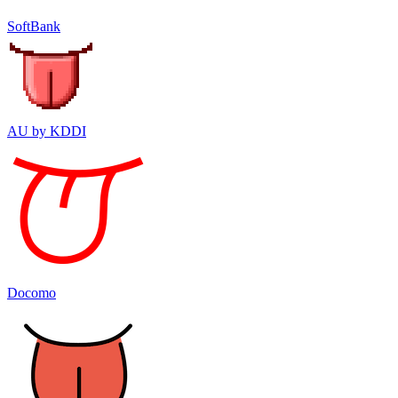
SoftBank
AU by KDDI
Docomo