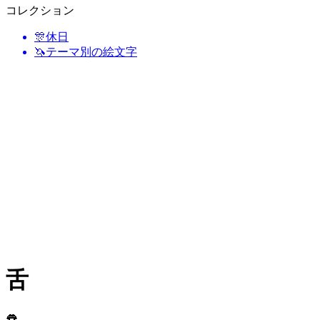
コレクション
🎊
休日
🦄
テーマ別の絵文字
舌
👅