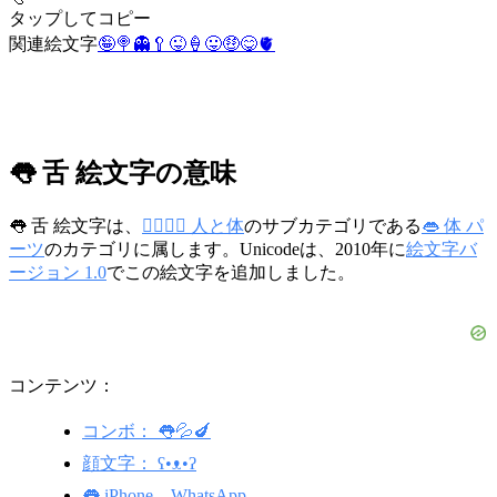
タップしてコピー
関連絵文字
🤪
🍭
👻
🥄
😜
🍦
😛
🤑
😋
🫀
👅 舌 絵文字の意味
👅 舌 絵文字は、
👩‍❤️‍💋‍👨 人と体
のサブカテゴリである
👄 体 パ
ーツ
のカテゴリに属します。Unicodeは、2010年に
絵文字バ
ージョン 1.0
でこの絵文字を追加しました。
コンテンツ：
コンボ： 👅💦🍆
顔文字： ʕ•ᴥ•ʔ
👅 iPhone、WhatsApp