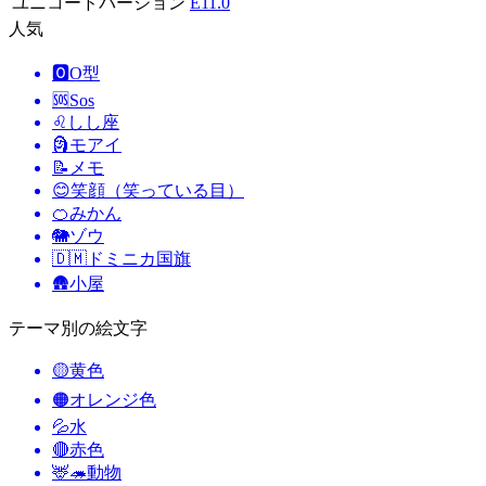
ユニコードバージョン
E11.0
人気
🅾️
O型
🆘
Sos
♌
しし座
🗿
モアイ
📝
メモ
😊
笑顔（笑っている目）
🍊
みかん
🐘
ゾウ
🇩🇲
ドミニカ国旗
🛖
小屋
テーマ別の絵文字
🟡
黄色
🟠
オレンジ色
💦
水
🔴
赤色
🦌🦔
動物