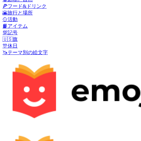
🍕
フード&ドリンク
🌇
旅行と場所
🥎
活動
📙
アイテム
💯
記号
🇺🇸
旗
🎊
休日
🦄
テーマ別の絵文字