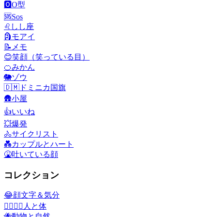
🅾️
O型
🆘
Sos
♌
しし座
🗿
モアイ
📝
メモ
😊
笑顔（笑っている目）
🍊
みかん
🐘
ゾウ
🇩🇲
ドミニカ国旗
🛖
小屋
👍
いいね
💥
爆発
🚴
サイクリスト
💑
カップルとハート
🤮
吐いている顔
コレクション
😂
顔文字＆気分
👩‍❤️‍💋‍👨
人と体
🐝
動物と自然