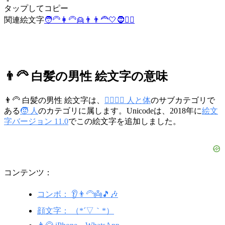
タップしてコピー
関連絵文字
🧑‍🦳
👩‍🦳
👱
👨
👨‍🦰
🤍
🧔
🧔‍♂️
👨‍🦳 白髪の男性 絵文字の意味
👨‍🦳 白髪の男性 絵文字は、
👩‍❤️‍💋‍👨 人と体
のサブカテゴリで
ある
🧒 人
のカテゴリに属します。Unicodeは、2018年に
絵文
字バージョン 11.0
でこの絵文字を追加しました。
コンテンツ：
コンボ： 👂👨‍🦳👼🎵🎶
顔文字： （*´▽｀*）