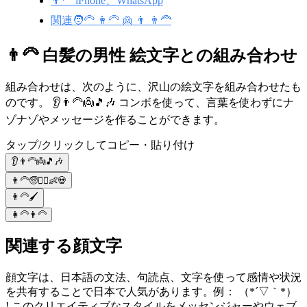
👨‍🦳 iPhone、WhatsApp
関連🧑‍🦳 👩‍🦳 👱 👨 👨‍🦰
👨‍🦳 白髪の男性 絵文字との組み合わせ
組み合わせは、次のように、沢山の絵文字を組み合わせたも
のです。 👂👨‍🦳👼🎵🎶 コンボを使って、言葉を使わずにナ
ゾナゾやメッセージを作ることができます。
タップ/クリックしてコピー・貼り付け
👂👨‍🦳👼🎵🎶
👨‍🦳🧓👱‍♂️👶💀
👨‍🦳🖌️
👩‍🦳👨‍🦳
関連する顔文字
顔文字は、日本語の文法、句読点、文字を使って感情や状況
を共有することで日本で人気があります。例： （*´▽｀*）
! このクリエイティブなスタイルをメッセンジャーやウェブ