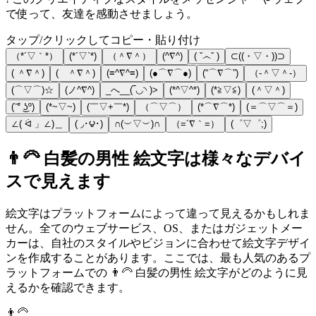
で使って、友達を感動させましょう。
タップ/クリックしてコピー・貼り付け
（*´▽｀*）
(*´▽`*)
（＾∇＾）
(^∇^)
( ˇ෴ˇ )
⊂((・▽・))⊃
( ＾∇＾)
( ＾∇＾)
(≡^∇^≡)
(●⌒∇⌒●)
(“⌒∇⌒”)
（‐＾▽＾‐）
(⌒▽⌒)☆
(ノ^∇^)
_へ__(‾◡◝ )>
(*^▽^*)
(*≧▽≦)
(＾▽＾)
(͝ ° ͜ʖº)
(*~▽~)
(￣▽+￣*)
（⌒▽⌒）
(*⌒∇⌒*)
(＝⌒▽⌒＝)
∠( ᐛ 」∠)＿
( ◞･౪･)
∩(︶▽︶)∩
（=´∇｀=）
(゜▽゜;)
👨‍🦳 白髪の男性 絵文字は様々なデバイ
スで見えます
絵文字はプラットフォームによって違って見えるかもしれま
せん。全てのウェブサービス、OS、またはガジェットメー
カーは、自社のスタイルやビジョンに合わせて絵文字デザイ
ンを作成することがあります。ここでは、最も人気のあるプ
ラットフォームでの 👨‍🦳 白髪の男性 絵文字がどのように見
えるかを確認できます。
👨‍🦳