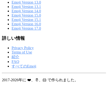
Emoji Version 13.0
Emoji Version 13.1
Emoji Version 14.0
Emoji Version 15.0
Emoji Version 15.1
Emoji Version 16.0
Emoji Version 17.0
詳しい情報
Privacy Policy
Terms of Use
紹介
FAQ
すべてのEmoji
2017-2026年に ❤️、🥛、🐹 で作られました。