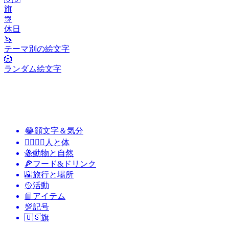
旗
🎊
休日
🦄
テーマ別の絵文字
🎲
ランダム絵文字
😂
顔文字＆気分
👩‍❤️‍💋‍👨
人と体
🐝
動物と自然
🍕
フード&ドリンク
🌇
旅行と場所
🥎
活動
📙
アイテム
💯
記号
🇺🇸
旗