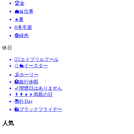
🏆
金
💼📊
仕事
☀️
夏
⛓️👮
牢屋
🟢
緑色
休日
🙆‍♂️
エイプリルフール
🥚🐇
イースター
🕉
ホーリー
🏦
銀行休暇
🚬
喫煙日はありません
👨‍👩‍👧‍👦
両親の日
📚
Pi Day
🛍
ブラックフライデー
人気