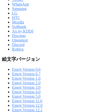
WhatsApp
Samsung
LG
HTC
Mozilla
Softbank
Au by KDDI
Docomo
Openmoji
Discord
Roblox
絵文字バージョン
Emoji Version 0.6
Emoji Version 0.7
Emoji Version 1.0
Emoji Version 2.0
Emoji Version 3.0
Emoji Version 4.0
Emoji Version 5.0
Emoji Version 11.0
Emoji Version 12.0
Emoji Version 12.1