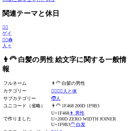
関連テーマと休日
🏳️‍🌈
ゲイ
👨‍✈️👷
人々
👨‍🦳 白髪の男性 絵文字に関する一般情
報
フルネーム
👨‍🦳 白髪の男性
カテゴリー
👩‍❤️‍💋‍👨人と体
サブカテゴリー
🧒人
ユニコード（省略）
👨‍🦳 1F468 200D 1F9B3
U+1F468
👨 男性
で作りました
U+200D
ZERO WIDTH JOINER
U+1F9B3
🦳 白发