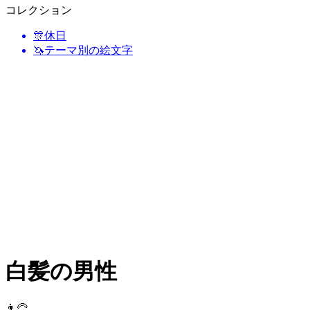
コレクション
🎊
休日
🦄
テーマ別の絵文字
白髪の男性
👨‍🦳