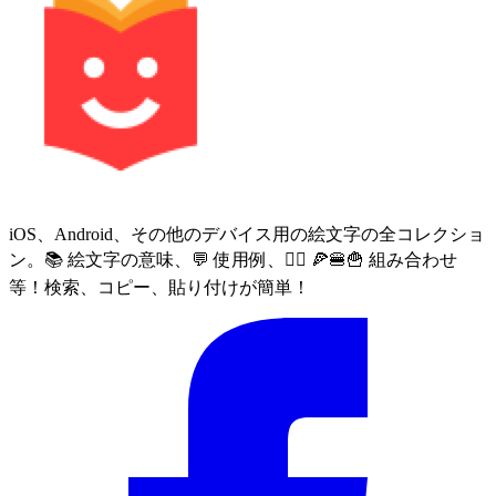
iOS、Android、その他のデバイス用の絵文字の全コレクショ
ン。📚 絵文字の意味、💬 使用例、🙅‍♀️ 🍕🍔🍟 組み合わせ
等！検索、コピー、貼り付けが簡単！