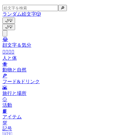
🔎
ランダム絵文字
🎲
🌙
💡
🌙
💡
😂
顔文字＆気分
👩‍❤️‍💋‍👨
人と体
🐝
動物と自然
🍕
フード&ドリンク
🌇
旅行と場所
🥎
活動
📙
アイテム
💯
記号
🇺🇸