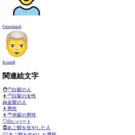
Openmoji
Icons8
関連絵文字
🧑‍🦳
白髪の人
👩‍🦳
白髪の女性
👱
金髪の人
👨
男性
👨‍🦰
赤髪の男性
🤍
白いハート
🧔
あご髭を生やした人
🧔‍♂️
あご髭を生やした男性