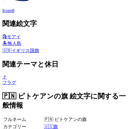
Icons8
関連絵文字
🗿
モアイ
🏝️
無人島
🇬🇧
イギリス国旗
関連テーマと休日
🚩
フラグ
🇵🇳 ピトケアンの旗 絵文字に関する一
般情報
フルネーム
🇵🇳 ピトケアンの旗
カテゴリー
🇺🇸旗