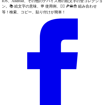
iOS、Android、その他のデバイス用の絵文字の全コレクショ
ン。📚 絵文字の意味、💬 使用例、🙅‍♀️ 🍕🍔🍟 組み合わせ
等！検索、コピー、貼り付けが簡単！