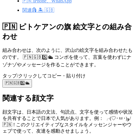
🇵🇳 iPhone、WhatsApp
関連🗿 🏝️ 🇬🇧
🇵🇳 ピトケアンの旗 絵文字との組み合
わせ
組み合わせは、次のように、沢山の絵文字を組み合わせたも
のです。 🇵🇳🇬🇧5️⃣🛳️ コンボを使って、言葉を使わずにナ
ゾナゾやメッセージを作ることができます。
タップ/クリックしてコピー・貼り付け
🇵🇳🇬🇧5️⃣🛳️
関連する顔文字
顔文字は、日本語の文法、句読点、文字を使って感情や状況
を共有することで日本で人気があります。例： ╭(♡･ㅂ･)و/
🇵🇳 ! このクリエイティブなスタイルをメッセンジャーやウ
ェブで使って、友達を感動させましょう。