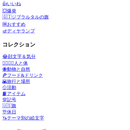
👍
いいね
💥
爆発
🇬🇮
ジブラルタルの旗
🆒
おすすめ
🪔
ディヤランプ
コレクション
😂
顔文字＆気分
👩‍❤️‍💋‍👨
人と体
🐝
動物と自然
🍕
フード&ドリンク
🌇
旅行と場所
🥎
活動
📙
アイテム
💯
記号
🇺🇸
旗
🎊
休日
🦄
テーマ別の絵文字