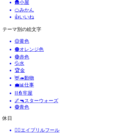
🛖
小屋
🍊
みかん
👍
いいね
テーマ別の絵文字
🟡
黄色
🟠
オレンジ色
🔴
赤色
💦
水
🏆
金
🦌🦔
動物
💼📊
仕事
⛓️👮
牢屋
🌌🔫
スターウォーズ
🔵
青色
休日
🙆‍♂️
エイプリルフール