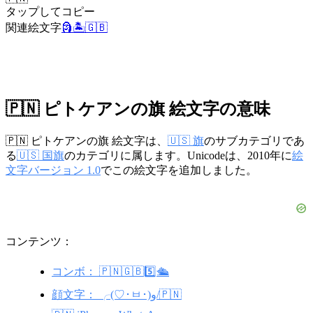
タップしてコピー
関連絵文字
🗿
🏝️
🇬🇧
🇵🇳 ピトケアンの旗 絵文字の意味
🇵🇳 ピトケアンの旗 絵文字は、
🇺🇸 旗
のサブカテゴリであ
る
🇺🇸 国旗
のカテゴリに属します。Unicodeは、2010年に
絵
文字バージョン 1.0
でこの絵文字を追加しました。
コンテンツ：
コンボ： 🇵🇳🇬🇧5️⃣🛳️
顔文字： ╭(♡･ㅂ･)و/🇵🇳