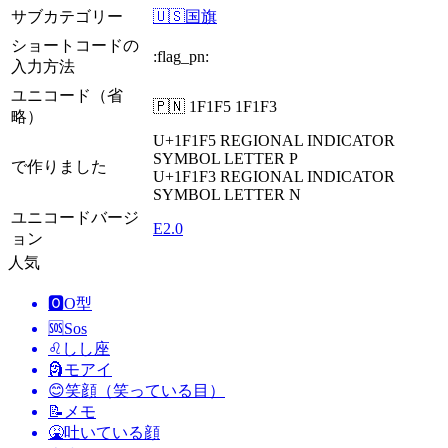
サブカテゴリー
🇺🇸国旗
ショートコードの
:flag_pn:
入力方法
ユニコード（省
🇵🇳 1F1F5 1F1F3
略）
U+1F1F5
REGIONAL INDICATOR
SYMBOL LETTER P
で作りました
U+1F1F3
REGIONAL INDICATOR
SYMBOL LETTER N
ユニコードバージ
E2.0
ョン
人気
🅾️
O型
🆘
Sos
♌
しし座
🗿
モアイ
😊
笑顔（笑っている目）
📝
メモ
🤮
吐いている顔