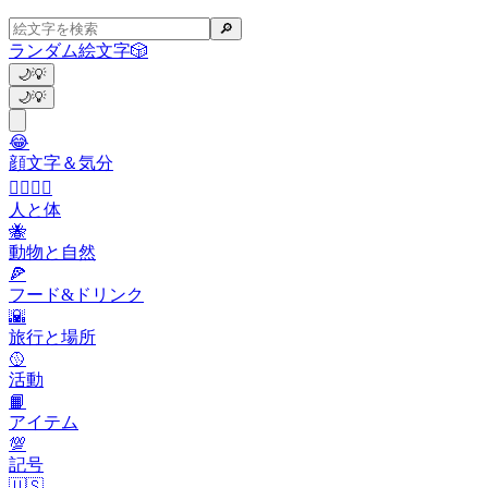
🔎
ランダム絵文字
🎲
🌙
💡
🌙
💡
😂
顔文字＆気分
👩‍❤️‍💋‍👨
人と体
🐝
動物と自然
🍕
フード&ドリンク
🌇
旅行と場所
🥎
活動
📙
アイテム
💯
記号
🇺🇸