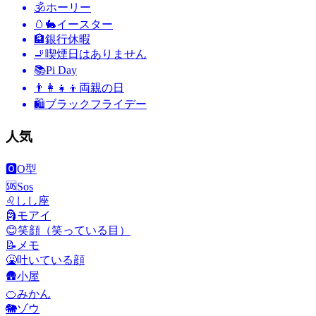
🕉
ホーリー
🥚🐇
イースター
🏦
銀行休暇
🚬
喫煙日はありません
📚
Pi Day
👨‍👩‍👧‍👦
両親の日
🛍
ブラックフライデー
人気
🅾️
O型
🆘
Sos
♌
しし座
🗿
モアイ
😊
笑顔（笑っている目）
📝
メモ
🤮
吐いている顔
🛖
小屋
🍊
みかん
🐘
ゾウ