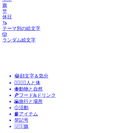
旗
🎊
休日
🦄
テーマ別の絵文字
🎲
ランダム絵文字
😂
顔文字＆気分
👩‍❤️‍💋‍👨
人と体
🐝
動物と自然
🍕
フード&ドリンク
🌇
旅行と場所
🥎
活動
📙
アイテム
💯
記号
🇺🇸
旗