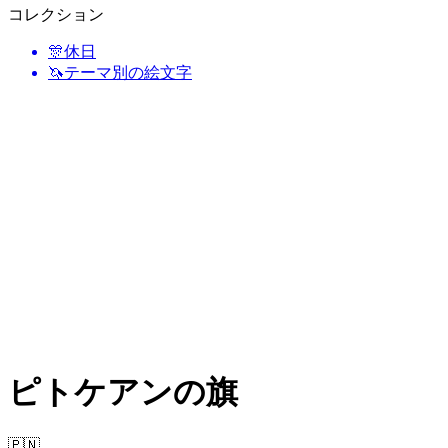
コレクション
🎊
休日
🦄
テーマ別の絵文字
ピトケアンの旗
🇵🇳