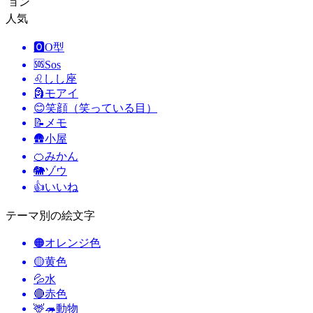
ョン
人気
🅾️
O型
🆘
Sos
♌
しし座
🗿
モアイ
😊
笑顔（笑っている目）
📝
メモ
🛖
小屋
🍊
みかん
🐘
ゾウ
👍
いいね
テーマ別の絵文字
🟠
オレンジ色
🟡
黄色
💦
水
🔴
赤色
🦌🦔
動物