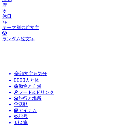
旗
🎊
休日
🦄
テーマ別の絵文字
🎲
ランダム絵文字
😂
顔文字＆気分
👩‍❤️‍💋‍👨
人と体
🐝
動物と自然
🍕
フード&ドリンク
🌇
旅行と場所
🥎
活動
📙
アイテム
💯
記号
🇺🇸
旗