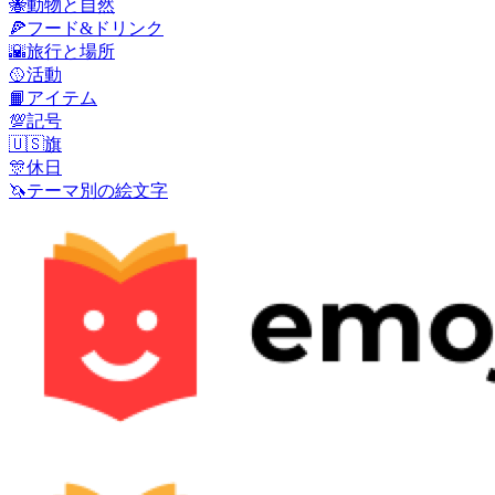
🐝
動物と自然
🍕
フード&ドリンク
🌇
旅行と場所
🥎
活動
📙
アイテム
💯
記号
🇺🇸
旗
🎊
休日
🦄
テーマ別の絵文字