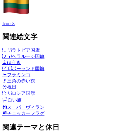
Icons8
関連絵文字
🇱🇻
ラトビア国旗
🇧🇾
ベラルーシ国旗
🧹
ほうき
🇵🇱
ポーランド国旗
🦩
フラミンゴ
🚩
三角の赤い旗
🎌
祝日
🇷🇺
ロシア国旗
🏳️
白い旗
🦹
スーパーヴィラン
🏁
チェッカーフラグ
関連テーマと休日