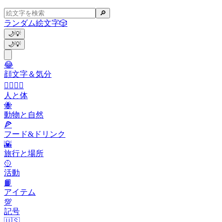
🔎
ランダム絵文字
🎲
🌙
💡
🌙
💡
😂
顔文字＆気分
👩‍❤️‍💋‍👨
人と体
🐝
動物と自然
🍕
フード&ドリンク
🌇
旅行と場所
🥎
活動
📙
アイテム
💯
記号
🇺🇸