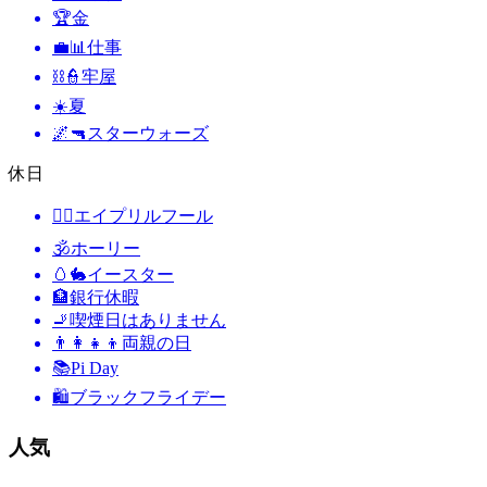
🏆
金
💼📊
仕事
⛓️👮
牢屋
☀️
夏
🌌🔫
スターウォーズ
休日
🙆‍♂️
エイプリルフール
🕉
ホーリー
🥚🐇
イースター
🏦
銀行休暇
🚬
喫煙日はありません
👨‍👩‍👧‍👦
両親の日
📚
Pi Day
🛍
ブラックフライデー
人気