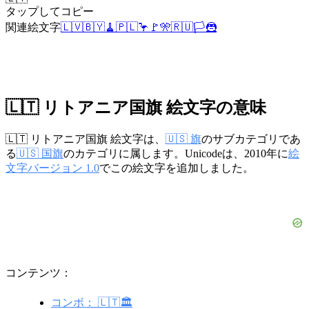
タップしてコピー
関連絵文字
🇱🇻
🇧🇾
🧹
🇵🇱
🦩
🚩
🎌
🇷🇺
🏳️
🦹
🇱🇹 リトアニア国旗 絵文字の意味
🇱🇹 リトアニア国旗 絵文字は、
🇺🇸 旗
のサブカテゴリであ
る
🇺🇸 国旗
のカテゴリに属します。Unicodeは、2010年に
絵
文字バージョン 1.0
でこの絵文字を追加しました。
コンテンツ：
コンボ： 🇱🇹🏛️