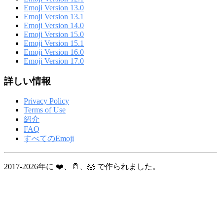
Emoji Version 13.0
Emoji Version 13.1
Emoji Version 14.0
Emoji Version 15.0
Emoji Version 15.1
Emoji Version 16.0
Emoji Version 17.0
詳しい情報
Privacy Policy
Terms of Use
紹介
FAQ
すべてのEmoji
2017-2026年に ❤️、🥛、🐹 で作られました。