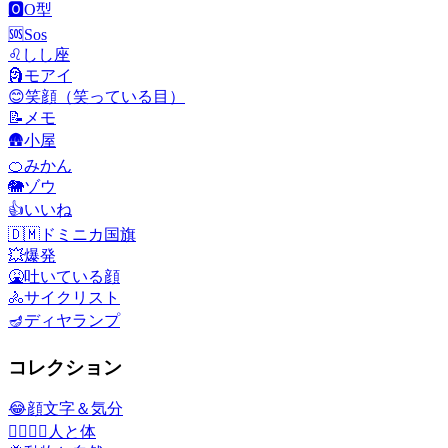
🅾️
O型
🆘
Sos
♌
しし座
🗿
モアイ
😊
笑顔（笑っている目）
📝
メモ
🛖
小屋
🍊
みかん
🐘
ゾウ
👍
いいね
🇩🇲
ドミニカ国旗
💥
爆発
🤮
吐いている顔
🚴
サイクリスト
🪔
ディヤランプ
コレクション
😂
顔文字＆気分
👩‍❤️‍💋‍👨
人と体