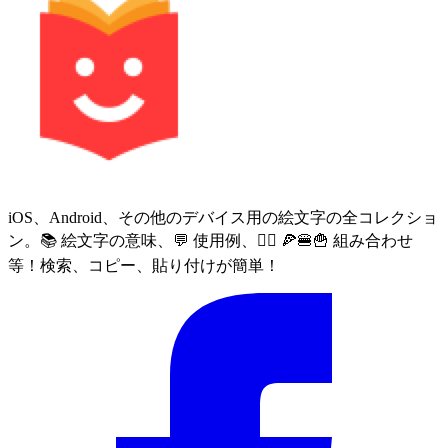
iOS、Android、その他のデバイス用の絵文字の全コレクショ
ン。📚 絵文字の意味、💬 使用例、🙅‍♀️ 🍕🍔🍟 組み合わせ
等！検索、コピー、貼り付けが簡単！