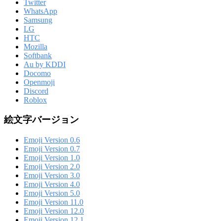
Twitter
WhatsApp
Samsung
LG
HTC
Mozilla
Softbank
Au by KDDI
Docomo
Openmoji
Discord
Roblox
絵文字バージョン
Emoji Version 0.6
Emoji Version 0.7
Emoji Version 1.0
Emoji Version 2.0
Emoji Version 3.0
Emoji Version 4.0
Emoji Version 5.0
Emoji Version 11.0
Emoji Version 12.0
Emoji Version 12.1