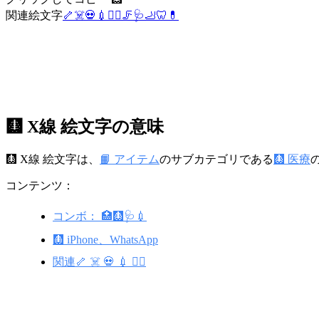
関連絵文字
🦴
☠️
💀
💉
👨‍⚕️
🦵
🩺
🦶
🦷
💊
🩻 X線 絵文字の意味
🩻 X線 絵文字は、
📙 アイテム
のサブカテゴリである
🩻 医療
コンテンツ：
コンボ： 🏥🩻🩺💉
🩻 iPhone、WhatsApp
関連🦴 ☠️ 💀 💉 👨‍⚕️