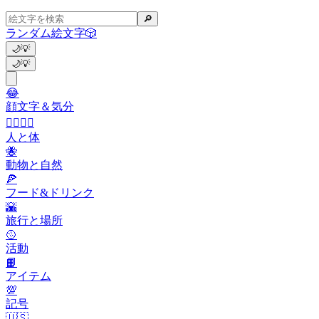
🔎
ランダム絵文字
🎲
🌙
💡
🌙
💡
😂
顔文字＆気分
👩‍❤️‍💋‍👨
人と体
🐝
動物と自然
🍕
フード&ドリンク
🌇
旅行と場所
🥎
活動
📙
アイテム
💯
記号
🇺🇸