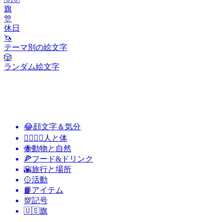
旗
🎊
休日
🦄
テーマ別の絵文字
🎲
ランダム絵文字
😂
顔文字＆気分
👩‍❤️‍💋‍👨
人と体
🐝
動物と自然
🍕
フード&ドリンク
🌇
旅行と場所
🥎
活動
📙
アイテム
💯
記号
🇺🇸
旗