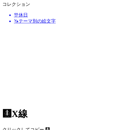
コレクション
🎊
休日
🦄
テーマ別の絵文字
🩻
X線
クリックしてコピー 🩻