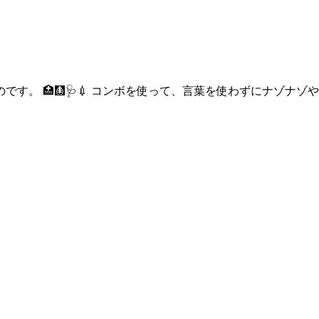
す。 🏥🩻🩺💉 コンボを使って、言葉を使わずにナゾナ