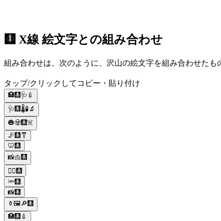
🩻 X線 絵文字との組み合わせ
組み合わせは、次のように、沢山の絵文字を組み合わせたもので
タップ/クリックしてコピー・貼り付け
🏥🩻🩺💉
🩺🩻🌡🧪🔬
🎃🧟🩻☠️
🦵🩻🩼
🦷🩻
📸🫁🩻
👨‍⚕️🩻
🔦🩻
📸🩻
⚱️🖼🔎🩻
🏥🩻💉