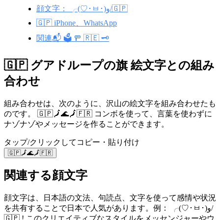
顔文字： ╭(♡･ㅂ･)و/🇬🇵
🇬🇵 iPhone、WhatsApp
関連📬 🗳️ 🚥 🇷🇪 🗝️
🇬🇵 グアドループの旗 絵文字との組み
合わせ
組み合わせは、次のように、沢山の絵文字を組み合わせたも
のです。 🇬🇵🗾🌊🗾🇫🇷 コンボを使って、言葉を使わずに
ナゾナゾやメッセージを作ることができます。
タップ/クリックしてコピー・貼り付け
🇬🇵🗾🌊🗾🇫🇷
関連する顔文字
顔文字は、日本語の文法、句読点、文字を使って感情や状況
を共有することで日本で人気があります。例： ╭(♡･ㅂ･)و/
🇬🇵 ! このクリエイティブなスタイルをメッセンジャーやウ