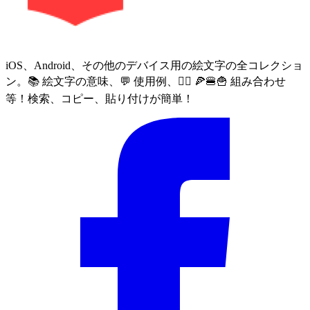
iOS、Android、その他のデバイス用の絵文字の全コレクショ
ン。📚 絵文字の意味、💬 使用例、🙅‍♀️ 🍕🍔🍟 組み合わせ
等！検索、コピー、貼り付けが簡単！