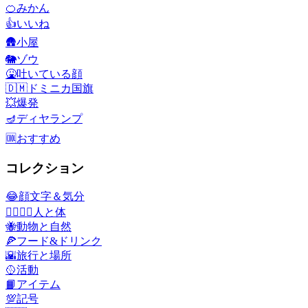
🍊
みかん
👍
いいね
🛖
小屋
🐘
ゾウ
🤮
吐いている顔
🇩🇲
ドミニカ国旗
💥
爆発
🪔
ディヤランプ
🆒
おすすめ
コレクション
😂
顔文字＆気分
👩‍❤️‍💋‍👨
人と体
🐝
動物と自然
🍕
フード&ドリンク
🌇
旅行と場所
🥎
活動
📙
アイテム
💯
記号