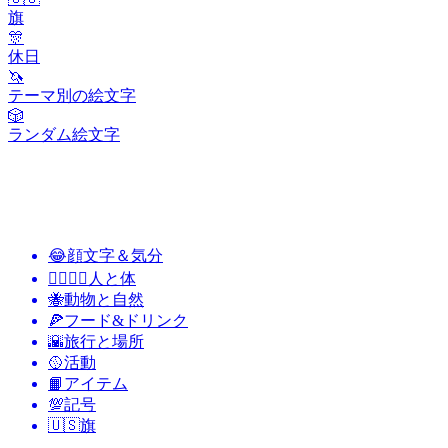
旗
🎊
休日
🦄
テーマ別の絵文字
🎲
ランダム絵文字
😂
顔文字＆気分
👩‍❤️‍💋‍👨
人と体
🐝
動物と自然
🍕
フード&ドリンク
🌇
旅行と場所
🥎
活動
📙
アイテム
💯
記号
🇺🇸
旗