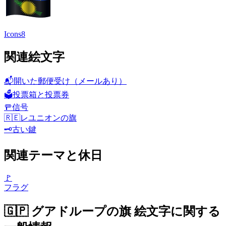
Icons8
関連絵文字
📬
開いた郵便受け（メールあり）
🗳️
投票箱と投票券
🚥
信号
🇷🇪
レユニオンの旗
🗝️
古い鍵
関連テーマと休日
🚩
フラグ
🇬🇵 グアドループの旗 絵文字に関する