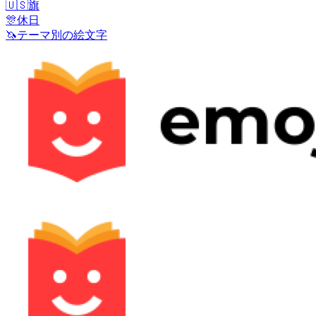
🇺🇸
旗
🎊
休日
🦄
テーマ別の絵文字