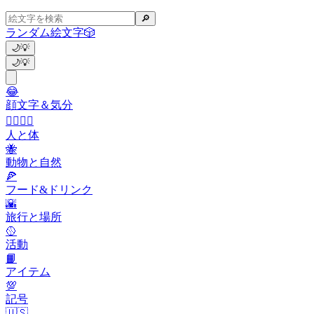
🔎
ランダム絵文字
🎲
🌙
💡
🌙
💡
😂
顔文字＆気分
👩‍❤️‍💋‍👨
人と体
🐝
動物と自然
🍕
フード&ドリンク
🌇
旅行と場所
🥎
活動
📙
アイテム
💯
記号
🇺🇸