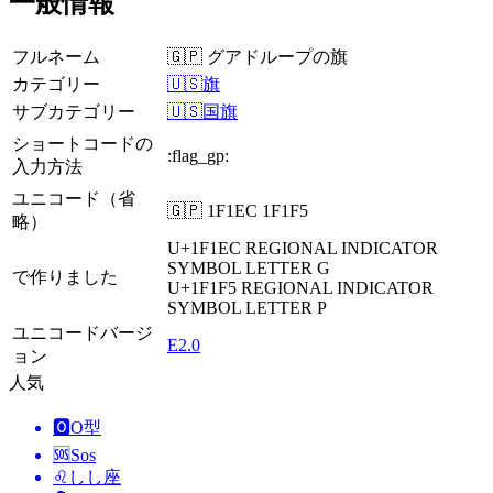
一般情報
フルネーム
🇬🇵 グアドループの旗
カテゴリー
🇺🇸旗
サブカテゴリー
🇺🇸国旗
ショートコードの
:flag_gp:
入力方法
ユニコード（省
🇬🇵 1F1EC 1F1F5
略）
U+1F1EC
REGIONAL INDICATOR
SYMBOL LETTER G
で作りました
U+1F1F5
REGIONAL INDICATOR
SYMBOL LETTER P
ユニコードバージ
E2.0
ョン
人気
🅾️
O型
🆘
Sos
♌
しし座