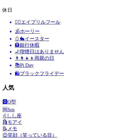
休日
🙆‍♂️
エイプリルフール
🕉
ホーリー
🥚🐇
イースター
🏦
銀行休暇
🚬
喫煙日はありません
👨‍👩‍👧‍👦
両親の日
📚
Pi Day
🛍
ブラックフライデー
人気
🅾️
O型
🆘
Sos
♌
しし座
🗿
モアイ
📝
メモ
😊
笑顔（笑っている目）