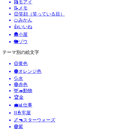
🗿
モアイ
📝
メモ
😊
笑顔（笑っている目）
🍊
みかん
👍
いいね
🛖
小屋
🐘
ゾウ
テーマ別の絵文字
🟡
黄色
🟠
オレンジ色
💦
水
🔴
赤色
🦌🦔
動物
🏆
金
💼📊
仕事
⛓️👮
牢屋
🌌🔫
スターウォーズ
🟣
紫