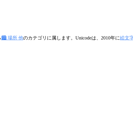
る
🏙️ 場所 他
のカテゴリに属します。Unicodeは、2010年に
絵文字