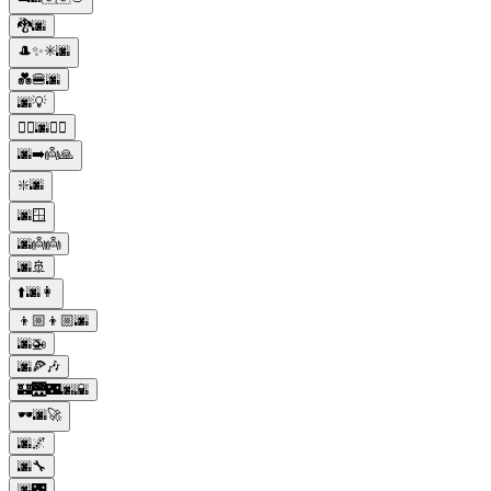
🐉🌆
🎩✨✳️🌆
💑🍔🌆
🌆💡
🚴‍♀️🌆🚴‍♂️
🌆➡️👼🙏
❇️🌆
🌆🪟
🌆👼👼
🌆🚢
⬆️🌆👩
👦🏼👦🏼🌆
🌆🚁
🌆🍕🎶
🏰🌉🌃🌆🌇
🕶️🌆🚀
🌆🌌
🌆🔧
🌆🌃