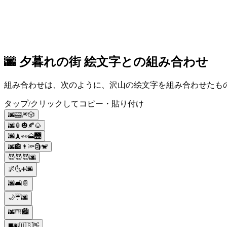
🌆 夕暮れの街 絵文字との組み合わせ
組み合わせは、次のように、沢山の絵文字を組み合わせたもので
タップ/クリックしてコピー・貼り付け
🌆🎰🎆🎲
🌆🏮🎃🍂🌰
🌆🗼👀🗻🌉
🌆🏤👨🔦🗿🐒
😈😈😈🌆
🌌🌜➕🌆
🌆🛋️📔
🌙☔🌆
🌆🌁🏙
◼️🌆🇺🇸👋