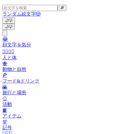
🔎
ランダム絵文字
🎲
🌙
💡
🌙
💡
😂
顔文字＆気分
👩‍❤️‍💋‍👨
人と体
🐝
動物と自然
🍕
フード&ドリンク
🌇
旅行と場所
🥎
活動
📙
アイテム
💯
記号
🇺🇸