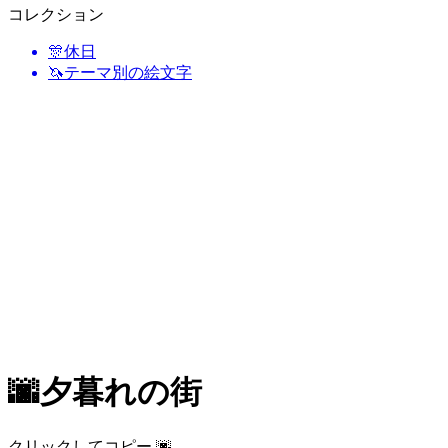
コレクション
🎊
休日
🦄
テーマ別の絵文字
🌆
夕暮れの街
クリックしてコピー 🌆