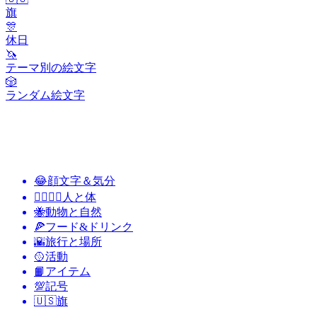
旗
🎊
休日
🦄
テーマ別の絵文字
🎲
ランダム絵文字
😂
顔文字＆気分
👩‍❤️‍💋‍👨
人と体
🐝
動物と自然
🍕
フード&ドリンク
🌇
旅行と場所
🥎
活動
📙
アイテム
💯
記号
🇺🇸
旗