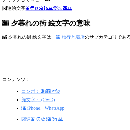
関連絵文字
⛲
🧑‍🎨
🌇
🗽
🌄
🌁
🌫️
🌃
🌅
🌆 夕暮れの街 絵文字の意味
🌆 夕暮れの街 絵文字は、
🌇 旅行と場所
のサブカテゴリであ
コンテンツ：
コンボ： 🌆🎰🎆🎲
顔文字： (❍ᴥ❍)
🌆 iPhone、WhatsApp
関連⛲ 🧑‍🎨 🌇 🗽 🌄