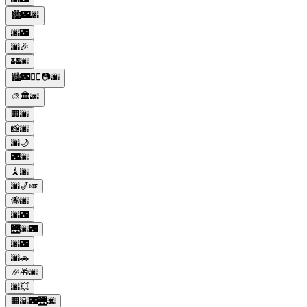
🏙️🌃🌆
🌆🌃
🌆🎉
🏰🌆
🏙️🌃🚶‍♀️📷🌆
🎨🏛️🌆
🏢🌆
📸🌆
🌆🌙
🌃🌆
🗼🌆
🌆🎷🎺
🐝🌆
🌆🌃
🌉🌆🌃
🌆🌃
🌆🚗
🎉🎁🌆
🌆💥
🏢🌇🌃🌉🌆