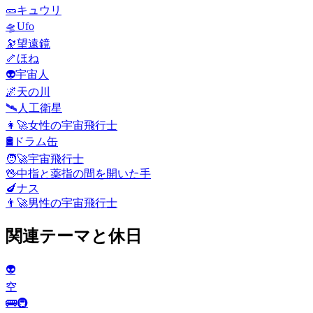
🥒
キュウリ
🛸
Ufo
🔭
望遠鏡
🦴
ほね
👽
宇宙人
🌌
天の川
🛰️
人工衛星
👩‍🚀
女性の宇宙飛行士
🛢️
ドラム缶
🧑‍🚀
宇宙飛行士
🖖
中指と薬指の間を開いた手
🍆
ナス
👨‍🚀
男性の宇宙飛行士
関連テーマと休日
👽
空
🚌🚇