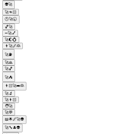
👽🚀
🚀👊🏻
🕓🚀🕢
🏀🚀
➖🚀💅
🚀🌔💍
👨🚀🌌👰
🚀⛽️
🚀🙏
🚀🏀
🚀⛺
👨🏻🚀➡️👰
🚀🔬
🚀👨🏻
🧑🚀
🚀💬
📖🌟🌌🚀👽
🚀🔧🎩👽