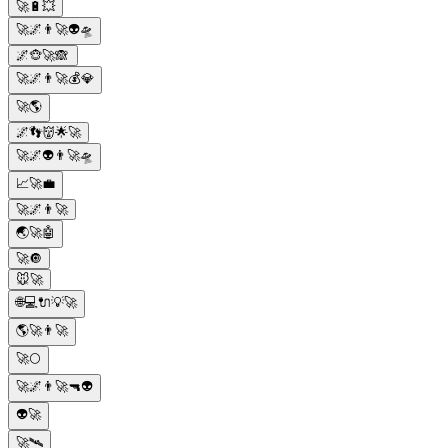
🚀🔋💥
🚀🌌👨‍🚀👽🛸
🌌🐵🚀🙈
🚀🌌👨‍🚀💰💎
🚀🌎
🌌👣👹🌟🚀
🚀🌌👽👨‍🚀🛸
📈🚀💼
🚀🌌👨‍🚀
🌏🚀🤖
🚀🔘
🐭🚀
🌐💻🔌💡🚀
🌎🚀👨‍🚀
🚀🌕
🚀🌌👨‍🚀🔫👽
👽🚀
🚀🛰️