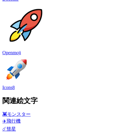
Openmoji
Icons8
関連絵文字
👾
モンスター
✈️
飛行機
☄️
彗星