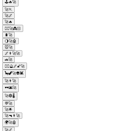
🕹️🔥🚀
🚀🏃
🚀🌌
🚀🔥
🧞‍♂️🚀👸🏻
🔋🚀
🌖🚀🤖
🐭🚀
🌌👨‍🚀🚀
🚗🚀
🧙‍♂️🔮🌌🌠🚀
🦕🦖🚀👽👾
🚀👨‍🚀
🕶️🌆🚀
🚀🔴🌡️
💬🚀
🚀🌟
🚀🔫👨‍🚀
🌍🚀🤖
🚀🌌