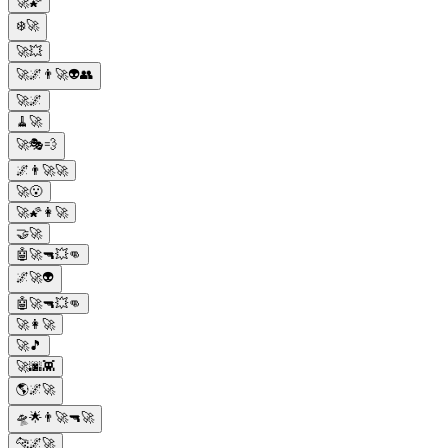
🚀🌠
❄️🚀
🚀💥
🚀🌌👨‍🚀👽👥
🚀🌌
🧹🚀
🚀🎭💨
🌌👨‍🚀🚀
🚀😮
🚀🌠👩‍🚀
🤝🚀
🤖🚀🔫💥👊
🌌🚀👽
🤖🚀🔫💥👊
🚀👩‍🚀
🚀🎵
🚀🌆👾
🌎🌌🚀
🛸🌟👨‍🚀🔫🚀
🐆🌌🚀