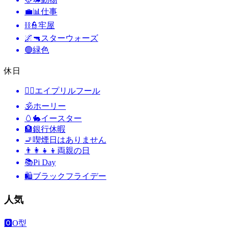
💼📊
仕事
⛓️👮
牢屋
🌌🔫
スターウォーズ
🟢
緑色
休日
🙆‍♂️
エイプリルフール
🕉
ホーリー
🥚🐇
イースター
🏦
銀行休暇
🚬
喫煙日はありません
👨‍👩‍👧‍👦
両親の日
📚
Pi Day
🛍
ブラックフライデー
人気
🅾️
O型