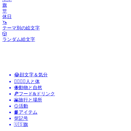
旗
🎊
休日
🦄
テーマ別の絵文字
🎲
ランダム絵文字
😂
顔文字＆気分
👩‍❤️‍💋‍👨
人と体
🐝
動物と自然
🍕
フード&ドリンク
🌇
旅行と場所
🥎
活動
📙
アイテム
💯
記号
🇺🇸
旗