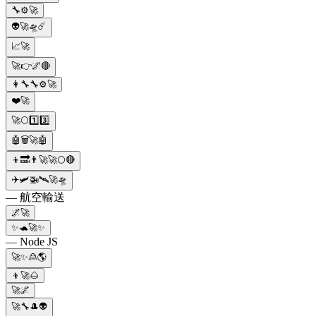
🔧⚙️🚀
👽🚀🛸☄️
📈🚀
🚀👉🌌🔴
👩‍🔧🔧⚙️🚀
❤️🚀
🚀🌕1️⃣3️⃣
🤖🗑️🚀🤖
👦🔜👨‍🚀🚀🌕🔴
✈️🛩️🚁🛰️🚀🛸
— 航空輸送
🌌🚀
✨🐢🚀✨
— Node JS
🚀✨🙎🌎
👦🚀🌰
🚀🌌
🚀🔧🎩👽