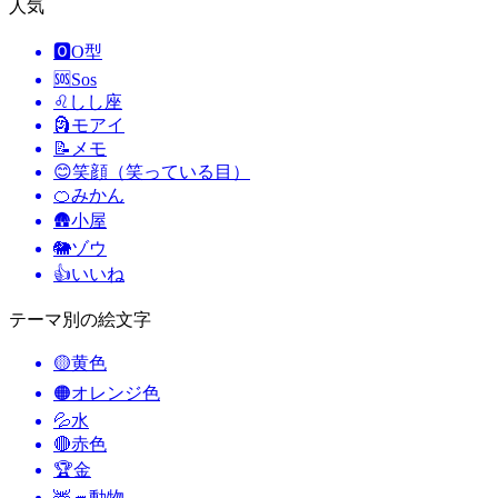
人気
🅾️
O型
🆘
Sos
♌
しし座
🗿
モアイ
📝
メモ
😊
笑顔（笑っている目）
🍊
みかん
🛖
小屋
🐘
ゾウ
👍
いいね
テーマ別の絵文字
🟡
黄色
🟠
オレンジ色
💦
水
🔴
赤色
🏆
金
🦌🦔
動物