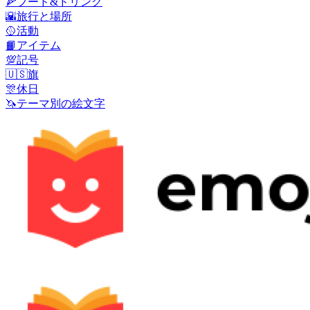
🍕
フード&ドリンク
🌇
旅行と場所
🥎
活動
📙
アイテム
💯
記号
🇺🇸
旗
🎊
休日
🦄
テーマ別の絵文字