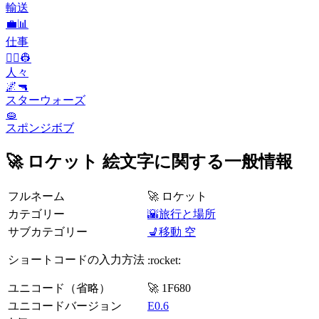
輸送
💼📊
仕事
👨‍✈️👷
人々
🌌🔫
スターウォーズ
🧽
スポンジボブ
🚀 ロケット 絵文字に関する一般情報
フルネーム
🚀 ロケット
カテゴリー
🌇旅行と場所
サブカテゴリー
💺移動 空
ショートコードの入力方法
:rocket:
ユニコード（省略）
🚀 1F680
ユニコードバージョン
E0.6