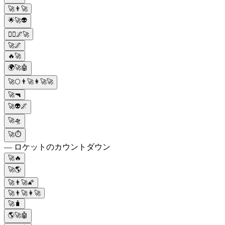
🚀👨‍🚀
🌟🚀👽
🏃‍♂️🌌🚀
🚀🌌
🔥🚀
🌍🚀🤖
🚀🌕👨‍🚀👩‍🚀🚀
🚀🔫
🚀👽🌌
🚀🛸
🚀⏱
— ロケットのカウントダウン
🚀🔥
🚀🌎
🚀👨‍🚀🌠
🚀👨‍🚀👩‍🚀
🚀🧳
🌎🚀🤖