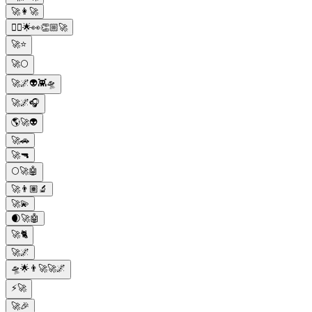
🚀👩‍🚀
🏃‍♂️🌟👀👏🏼🚀
🚀⭐️
🚀🌕
🚀🌌👽👾🛸
🚀🌌🎧
🌎🚀👽
🚀🚗
🚀🔫
🌕🚀🤖
🚀👨🏽‍🔬
🚀💫
🌒🚀🤖
🚀🐈
🚀🌌
🛸🌟👨‍🚀🚀🌌
⚡🚀
🚀🎉