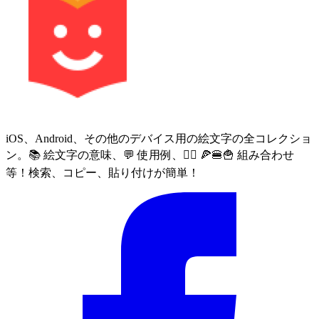
iOS、Android、その他のデバイス用の絵文字の全コレクショ
ン。📚 絵文字の意味、💬 使用例、🙅‍♀️ 🍕🍔🍟 組み合わせ
等！検索、コピー、貼り付けが簡単！