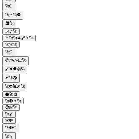
🚀🌕
🚀👨‍🚀👽
🏛️🚀
🌙🌌🚀
👨‍🚀🚀🎄🌌👩‍🚀
🚀🚀🚀
🚀🌕
🤔💭👉📈🚀
🌌🌟👽🚀🪐
🌠🚀🌎
🚀👽👾🌌🚀
🌑🚀🤖
🚀🔴👨‍🚀
🧔🏼🚀
🚀🌌
🚀💸
🚀🔴🌕
🚀🛸