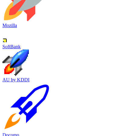
Mozilla
SoftBank
AU by KDDI
Docomo