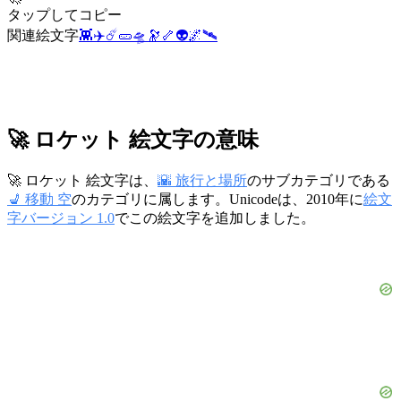
タップしてコピー
関連絵文字
👾
✈️
☄️
🥒
🛸
🔭
🦴
👽
🌌
🛰️
🚀 ロケット 絵文字の意味
🚀 ロケット 絵文字は、
🌇 旅行と場所
のサブカテゴリである
💺 移動 空
のカテゴリに属します。Unicodeは、2010年に
絵文
字バージョン 1.0
でこの絵文字を追加しました。