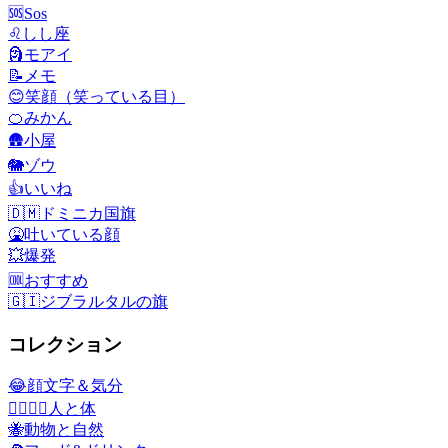
🆘
Sos
♌
しし座
🗿
モアイ
📝
メモ
😊
笑顔（笑っている目）
🍊
みかん
🛖
小屋
🐘
ゾウ
👍
いいね
🇩🇲
ドミニカ国旗
🤮
吐いている顔
💥
爆発
🆒
おすすめ
🇬🇮
ジブラルタルの旗
コレクション
😂
顔文字＆気分
👩‍❤️‍💋‍👨
人と体
🐝
動物と自然