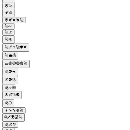
🌟🚀
💰🚀
🌟🌟🌟🌟🚀
🚀👀
🚀🌌
🚀🛸
🚀🌌👨‍🚀👽🌟
🚀💼💰
🧱🔴🟡🔵🟢🚀
🚀👽🔫
🌌👽🚀
🚀👉🏼
🌟🌌🚀👽
🚀🌕
👩‍🔧🔧⚙️🚀
🌐🔗🌍💻🚀
🚀🌌🔭