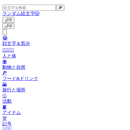
🔎
ランダム絵文字
🎲
🌙
💡
🌙
💡
😂
顔文字＆気分
👩‍❤️‍💋‍👨
人と体
🐝
動物と自然
🍕
フード&ドリンク
🌇
旅行と場所
🥎
活動
📙
アイテム
💯
記号
🇺🇸