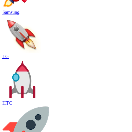
Samsung
LG
HTC