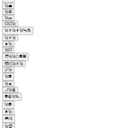
🚀💼
🚀📆
🚀🧱
💥💥🚀
🚀👨‍🚀👩‍🚀🛰️🌎
🚀👨‍🚀
🐐🚀
🚀💥
🧑‍🚀🚀🌕👽👾
🧒🏻🚀👨‍🚀
🌌🚀
🚀👽
🚀🔥
🌙🚀🤖
👽🤖🚀🪐
🚀👽
🌟🚀
🎮🚀
🚀🏆