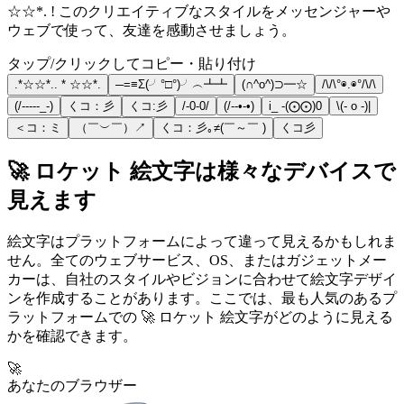
☆☆*. ! このクリエイティブなスタイルをメッセンジャーや
ウェブで使って、友達を感動させましょう。
タップ/クリックしてコピー・貼り付け
.*☆☆*.. * ☆☆*.
─=≡Σ(╯°□°)╯︵┻┻
(∩^o^)⊃━☆
/\/\°◉.◉°/\/\
(/-----_-)
くコ：彡
くコ:彡
/-0-0/
(/--•-•)
i_ -(⨀⨀)0
\(- o -)|
＜コ：ミ
（￣︶￣）↗
くコ：彡｡≠(￣～￣ )
くコ彡
🚀 ロケット 絵文字は様々なデバイスで
見えます
絵文字はプラットフォームによって違って見えるかもしれま
せん。全てのウェブサービス、OS、またはガジェットメー
カーは、自社のスタイルやビジョンに合わせて絵文字デザイ
ンを作成することがあります。ここでは、最も人気のあるプ
ラットフォームでの 🚀 ロケット 絵文字がどのように見える
かを確認できます。
🚀
あなたのブラウザー