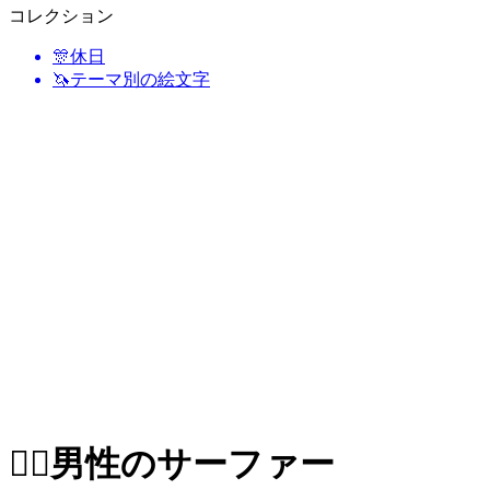
コレクション
🎊
休日
🦄
テーマ別の絵文字
🏄‍♂️
男性のサーファー