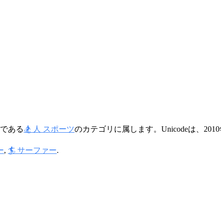
である
🏂 人 スポーツ
のカテゴリに属します。Unicodeは、201
ー
,
🏄 サーファー
.