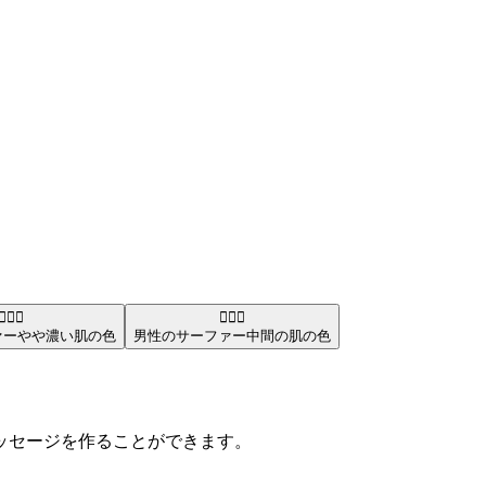
🏄🏾‍♂️
🏄🏽‍♂️
ァー
やや濃い肌の色
男性のサーファー
中間の肌の色
やメッセージを作ることができます。