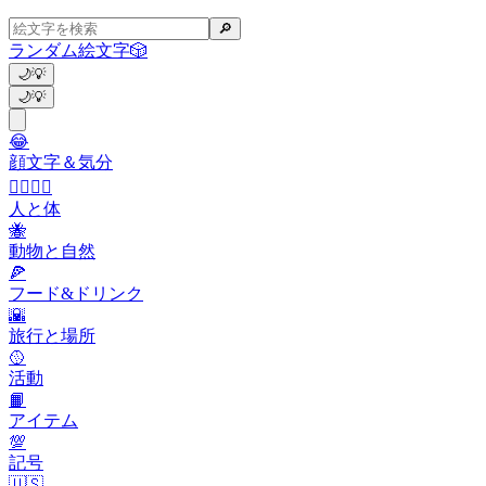
🔎
ランダム絵文字
🎲
🌙
💡
🌙
💡
😂
顔文字＆気分
👩‍❤️‍💋‍👨
人と体
🐝
動物と自然
🍕
フード&ドリンク
🌇
旅行と場所
🥎
活動
📙
アイテム
💯
記号
🇺🇸