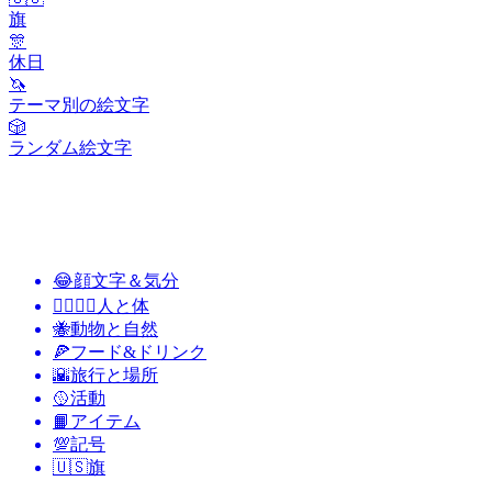
旗
🎊
休日
🦄
テーマ別の絵文字
🎲
ランダム絵文字
😂
顔文字＆気分
👩‍❤️‍💋‍👨
人と体
🐝
動物と自然
🍕
フード&ドリンク
🌇
旅行と場所
🥎
活動
📙
アイテム
💯
記号
🇺🇸
旗