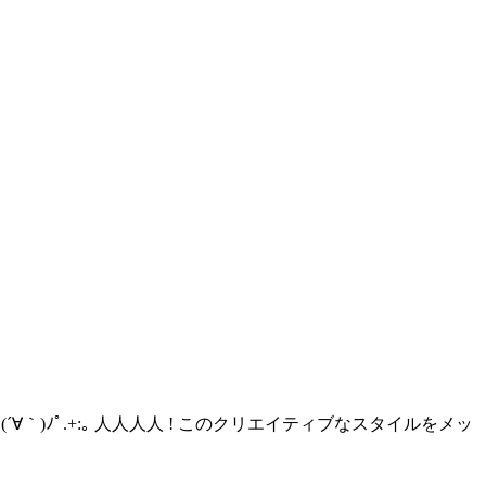
)ﾉﾟ.+:｡ 人人人人 ! このクリエイティブなスタイルをメッ