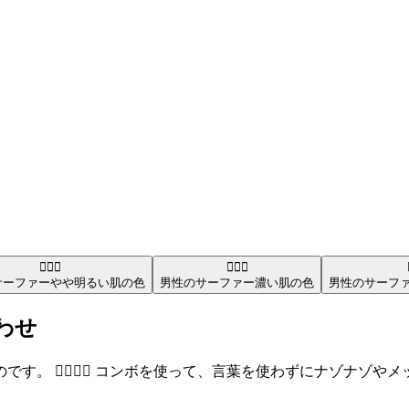
🏄🏼‍♂️
🏄🏿‍♂️
サーファー
やや明るい肌の色
男性のサーファー
濃い肌の色
男性のサーフ
合わせ
。 🏄‍♂️🆙🐔 コンボを使って、言葉を使わずにナゾナゾ