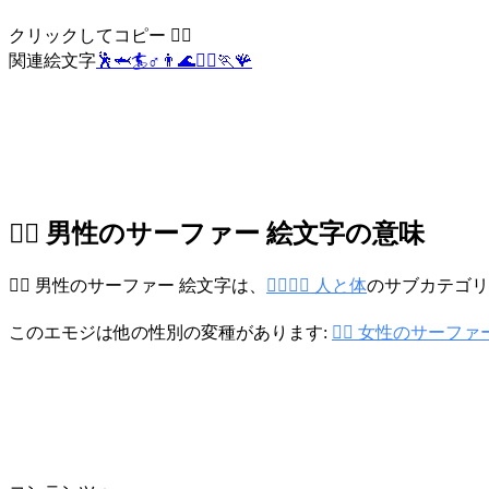
クリックしてコピー 🏄‍♂️
関連絵文字
🕺
🦈
🏄
♂️
👨
🌊
🏄‍♀️
🏃
🪸
🏄‍♂️ 男性のサーファー 絵文字の意味
🏄‍♂️ 男性のサーファー 絵文字は、
👩‍❤️‍💋‍👨 人と体
のサブカテゴリ
このエモジは他の性別の変種があります:
🏄‍♀️ 女性のサーファ