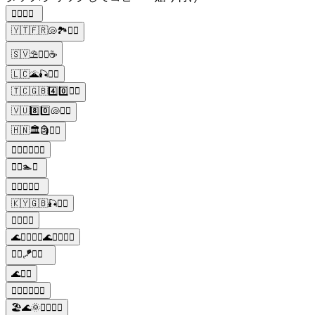
🏄‍♂️🆙🐔
🇾🇹🇫🇷🐚🏞️🏄‍♂️
🇸🇻⛱️🏄‍♂️☕
🇱🇨🌋🎣🏄‍♂️
🇹🇨🇬🇧4️⃣0️⃣🏄‍♂️
🇻🇺8️⃣0️⃣🐚🏄‍♂️
🇭🇳🏛️🗿🏄‍♂️
🏊‍♂️🏄‍♂️🤽‍♀️
🏄‍♂️🏊🎣
🏄‍♂️🤾🚣‍♂️
🇰🇾🇬🇧🎣🏄‍♂️
🏄‍♂️👮‍♂️
🌊🏄‍♂️🏄‍♀️🌊🏄‍♂️🏄‍♀️
🏄‍♂️🪁🌊🌅
🌊🏄‍♂️
🏊‍♂️🏄‍♂️🤽‍♀️
🏖️🌊🌞🏄‍♀️🏄‍♂️