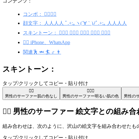
コンテンツ：
コンボ： 🏄‍♂️🆙🐔
顔文字： 人人人人 ﾟ.+:｡ヽ(´∀｀)ﾉﾟ.+:｡ 人人人人
スキントーン： 🏄🏻‍♂️ 🏄🏼‍♂️ 🏄🏿‍♂️ 🏄🏾‍♂️ 🏄🏽‍♂️
🏄‍♂️ iPhone、WhatsApp
関連🕺 🦈 🏄 ♂️ 👨
スキントーン：
タップ/クリックしてコピー・貼り付け
🏄‍♂️
🏄🏻‍♂️
男性のサーファー
肌の色なし
男性のサーファー
明るい肌の色
男性の
🏄‍♂️ 男性のサーファー 絵文字との組み
組み合わせは、次のように、沢山の絵文字を組み合わせたものです
タップ/クリックしてコピー・貼り付け